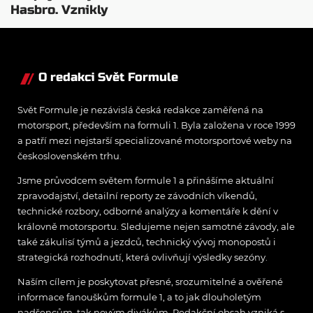
Hasbro. Vznikly
Monopoly s motivem
formule 1
O redakci Svět Formule
Svět Formule je nezávislá česká redakce zaměřená na
motorsport, především na formuli 1. Byla založena v roce 1999
a patří mezi nejstarší specializované motorsportové weby na
československém trhu.
Jsme průvodcem světem formule 1 a přinášíme aktuální
zpravodajství, detailní reporty ze závodních víkendů,
technické rozbory, odborné analýzy a komentáře k dění v
královně motorsportu. Sledujeme nejen samotné závody, ale
také zákulisí týmů a jezdců, technický vývoj monopostů i
strategická rozhodnutí, která ovlivňují výsledky sezóny.
Naším cílem je poskytovat přesné, srozumitelné a ověřené
informace fanouškům formule 1, a to jak dlouholetým
nadšencům, tak novým divákům. Redakční obsah vzniká s