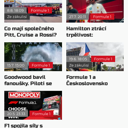
8.8. 18:09
Formule 1
Ze zákulisí
27.7. 20:11
Formule 1
Co mají společného
Hamilton ztrácí
Pitt, Cruise a Rossi?
trpělivost:
Všichni řídili
Rozhodnutí komisařů
monopost F1
jsou nekonzistentní
19.6. 18:05
Formule 1
15.7. 15:00
Formule 1
Ze zákulisí
Goodwood bavil
Formule 1 a
fanoušky. Piloti se
Československo
postarali o
nezapomenutelné
chvíle
20.5. 23:33
Formule 1
F1 spojila síly s