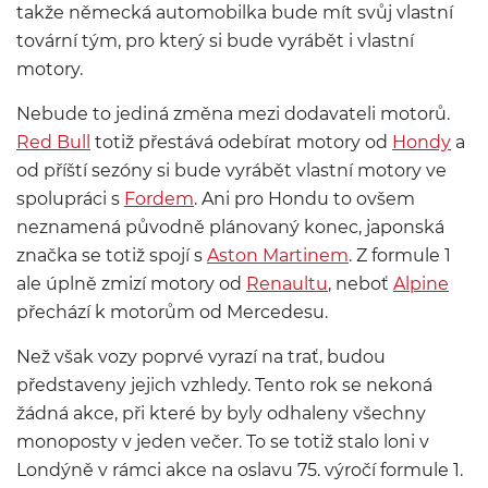
takže německá automobilka bude mít svůj vlastní
tovární tým, pro který si bude vyrábět i vlastní
motory.
Nebude to jediná změna mezi dodavateli motorů.
Red Bull
totiž přestává odebírat motory od
Hondy
a
od příští sezóny si bude vyrábět vlastní motory ve
spolupráci s
Fordem
. Ani pro Hondu to ovšem
neznamená původně plánovaný konec, japonská
značka se totiž spojí s
Aston Martinem
. Z formule 1
ale úplně zmizí motory od
Renaultu
, neboť
Alpine
přechází k motorům od Mercedesu.
Než však vozy poprvé vyrazí na trať, budou
představeny jejich vzhledy. Tento rok se nekoná
žádná akce, při které by byly odhaleny všechny
monoposty v jeden večer. To se totiž stalo loni v
Londýně v rámci akce na oslavu 75. výročí formule 1.