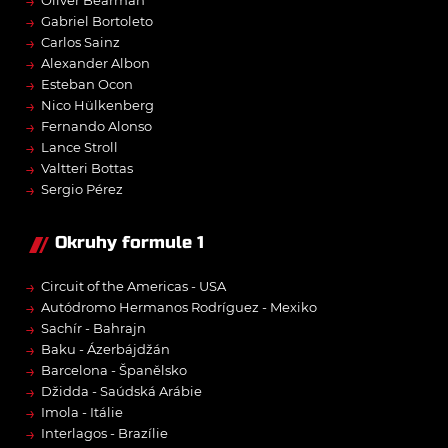
→
→
Gabriel Bortoleto
→
Carlos Sainz
→
Alexander Albon
→
Esteban Ocon
→
Nico Hülkenberg
→
Fernando Alonso
→
Lance Stroll
→
Valtteri Bottas
→
Sergio Pérez
Okruhy formule 1
→
Circuit of the Americas - USA
→
Autódromo Hermanos Rodríguez - Mexiko
→
Sachír - Bahrajn
→
Baku - Ázerbájdžán
→
Barcelona - Španělsko
→
Džidda - Saúdská Arábie
→
Imola - Itálie
→
Interlagos - Brazílie