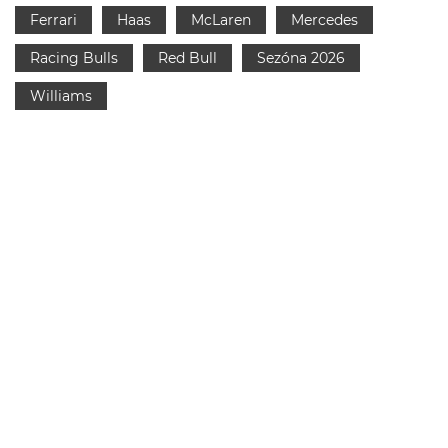
Ferrari
Haas
McLaren
Mercedes
Racing Bulls
Red Bull
Sezóna 2026
Williams