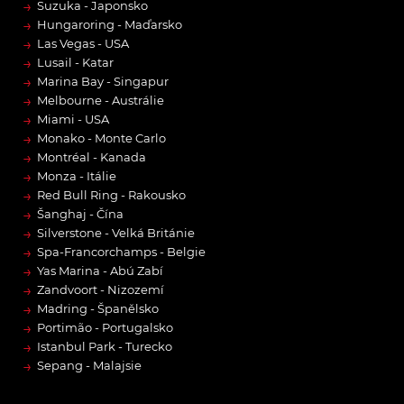
→
Suzuka - Japonsko
→
Hungaroring - Maďarsko
→
Las Vegas - USA
→
Lusail - Katar
→
Marina Bay - Singapur
→
Melbourne - Austrálie
→
Miami - USA
→
Monako - Monte Carlo
→
Montréal - Kanada
→
Monza - Itálie
→
Red Bull Ring - Rakousko
→
Šanghaj - Čína
→
Silverstone - Velká Británie
→
Spa-Francorchamps - Belgie
→
Yas Marina - Abú Zabí
→
Zandvoort - Nizozemí
→
Madring - Španělsko
→
Portimão - Portugalsko
→
Istanbul Park - Turecko
→
Sepang - Malajsie