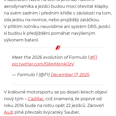
aerodynamika a jezdci budou moci otevírat klapky
na svém zadním i předním křídle v závislosti na tom,
zda jedou na rovince, nebo projíždějí zatáčkou.
V příštím ročníku neuvidíme ani systém DRS, jezdci
si budou k předjíždění pomáhat navýšeným
výkonem baterií.
Meet the 2026 evolution of Formula 1.
#F1
pic.twitter.com/5WpMonkQzV
— Formula 1 (@F1)
December 17, 2025
V královně motorsportu se po deseti letech objeví
nový tým –
Cadillac
, což znamená, že poprvé od
roku 2016 bude na roštu opět 22 jezdců. Zároveň
Audi
plně převzalo švýcarský Sauber,