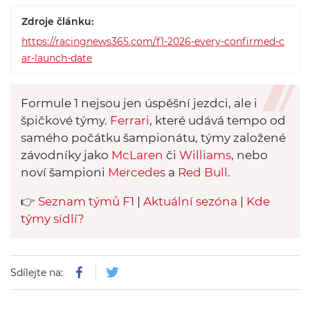
Zdroje článku:
https://racingnews365.com/f1-2026-every-confirmed-c
ar-launch-date
Formule 1 nejsou jen úspěšní jezdci, ale i
špičkové týmy.
Ferrari
, které udává tempo od
samého počátku šampionátu, týmy založené
závodníky jako
McLaren
či
Williams
, nebo
noví šampioni
Mercedes
a
Red Bull
.
👉
Seznam týmů F1
|
Aktuální sezóna
|
Kde
týmy sídlí?
Sdílejte na: