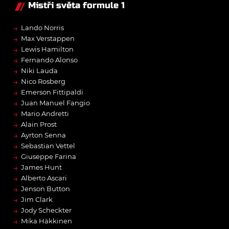
Mistři světa formule 1
→
Lando Norris
→
Max Verstappen
→
Lewis Hamilton
→
Fernando Alonso
→
Niki Lauda
→
Nico Rosberg
→
Emerson Fittipaldi
→
Juan Manuel Fangio
→
Mario Andretti
→
Alain Prost
→
Ayrton Senna
→
Sebastian Vettel
→
Giuseppe Farina
→
James Hunt
→
Alberto Ascari
→
Jenson Button
→
Jim Clark
→
Jody Scheckter
→
Mika Häkkinen