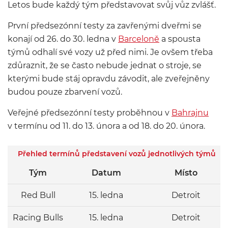
Letos bude každý tým představovat svůj vůz zvlášť.
První předsezónní testy za zavřenými dveřmi se
konají od 26. do 30. ledna v
Barceloně
a spousta
týmů odhalí své vozy už před nimi. Je ovšem třeba
zdůraznit, že se často nebude jednat o stroje, se
kterými bude stáj opravdu závodit, ale zveřejněny
budou pouze zbarvení vozů.
Veřejné předsezónní testy proběhnou v
Bahrajnu
v termínu od 11. do 13. února a od 18. do 20. února.
Přehled termínů představení vozů jednotlivých týmů
Tým
Datum
Místo
Red Bull
15. ledna
Detroit
Racing Bulls
15. ledna
Detroit