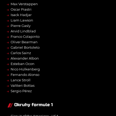
→
Max Verstappen
→
Oscar Piastri
→
Isack Hadjar
→
Liam Lawson
→
Pierre Gasly
→
Arvid Lindblad
→
Franco Colapinto
→
Oliver Bearman
→
Gabriel Bortoleto
→
Carlos Sainz
→
Alexander Albon
→
Esteban Ocon
→
Nico Hülkenberg
→
Fernando Alonso
→
Lance Stroll
→
Valtteri Bottas
→
Sergio Pérez
Okruhy formule 1
Circuit of the Americas - USA