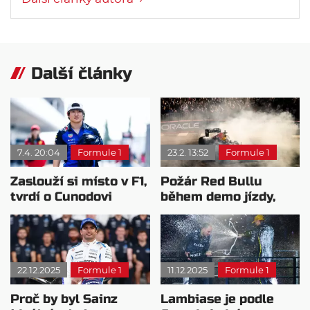
Další články
7.4. 20:04
Formule 1
23.2. 13:52
Formule 1
Zaslouží si místo v F1,
Požár Red Bullu
tvrdí o Cunodovi
během demo jízdy,
Mekies
Cúnoda je v pořádku
22.12.2025
Formule 1
11.12.2025
Formule 1
Proč by byl Sainz
Lambiase je podle