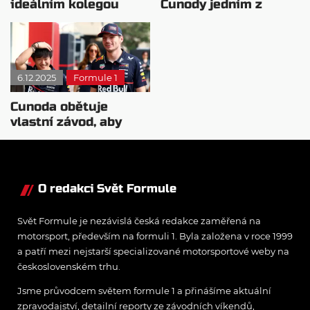
ideálním kolegou
Cunody jedním z
Maxe Verstappena?
nejpůsobivějších
inženýrů
6.12.2025
Formule 1
Cunoda obětuje
vlastní závod, aby
pomohl
Verstappenovi získat
titul
O redakci Svět Formule
Svět Formule je nezávislá česká redakce zaměřená na
motorsport, především na formuli 1. Byla založena v roce 1999
a patří mezi nejstarší specializované motorsportové weby na
československém trhu.
Jsme průvodcem světem formule 1 a přinášíme aktuální
zpravodajství, detailní reporty ze závodních víkendů,