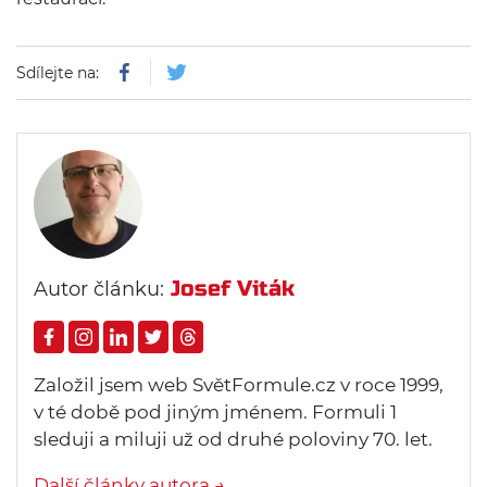
Sdílejte na:
Josef Viták
Autor článku:
Založil jsem web SvětFormule.cz v roce 1999,
v té době pod jiným jménem. Formuli 1
sleduji a miluji už od druhé poloviny 70. let.
Další články autora →