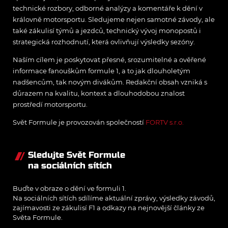
technické rozbory, odborné analýzy a komentáře k dění v
královně motorsportu. Sledujeme nejen samotné závody, ale
také zákulisí týmů a jezdců, technický vývoj monopostů i
strategická rozhodnutí, která ovlivňují výsledky sezóny.
Naším cílem je poskytovat přesné, srozumitelné a ověřené
informace fanouškům formule 1, a to jak dlouholetým
nadšencům, tak novým divákům. Redakční obsah vzniká s
důrazem na kvalitu, kontext a dlouhodobou znalost
prostředí motorsportu.
Svět Formule je provozován společností
FORTV s.r.o.
Sledujte Svět Formule
na sociálních sítích
Buďte v obraze o dění ve formuli 1.
Na sociálních sítích sdílíme aktuální zprávy, výsledky závodů,
zajímavosti ze zákulisí F1 a odkazy na nejnovější články ze
Světa Formule.