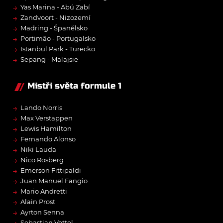
→
Yas Marina - Abú Zabí
→
Zandvoort - Nizozemí
→
Madring - Španělsko
→
Portimão - Portugalsko
→
Istanbul Park - Turecko
→
Sepang - Malajsie
Mistři světa formule 1
→
Lando Norris
→
Max Verstappen
→
Lewis Hamilton
→
Fernando Alonso
→
Niki Lauda
→
Nico Rosberg
→
Emerson Fittipaldi
→
Juan Manuel Fangio
→
Mario Andretti
→
Alain Prost
→
Ayrton Senna
→
Sebastian Vettel