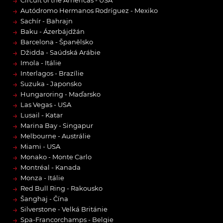
→
→
Autódromo Hermanos Rodríguez - Mexiko
→
Sachír - Bahrajn
→
Baku - Ázerbájdžán
→
Barcelona - Španělsko
→
Džidda - Saúdská Arábie
→
Imola - Itálie
→
Interlagos - Brazílie
→
Suzuka - Japonsko
→
Hungaroring - Maďarsko
→
Las Vegas - USA
→
Lusail - Katar
→
Marina Bay - Singapur
→
Melbourne - Austrálie
→
Miami - USA
→
Monako - Monte Carlo
→
Montréal - Kanada
→
Monza - Itálie
→
Red Bull Ring - Rakousko
→
Šanghaj - Čína
→
Silverstone - Velká Británie
→
Spa-Francorchamps - Belgie