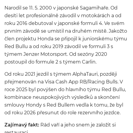
Narodil se 11. 5. 2000 v japonské Sagamihaře. Od
desíti let profesionálně závodil v motokárách a od
roku 2016 debutoval v japonské formuli 4. Ve svém
prvním závodě se umístil na druhém místě. Jakožto
člen projektu Honda se připojil k juniorskému týmu
Red Bullu a od roku 2019 závodil ve formuli 3 s
týmem Jenzer Motorsport. Od sezóny 2020
postoupil do formule 2 s týmem Carlin.
Od roku 2021 jezdil s týmem AlphaTauri, později
přejmenován na Visa Cash App RB/Racing Bulls. V
roce 2025 byl povýšen do hlavního týmu Red Bullu,
kombinace neuspokojivých výsledků a skončení
smlouvy Hondy s Red Bullem vedla k tomu, že byl
od roku 2026 přesunut do role rezervního jezdce.
Zajímavý fakt:
Rád vaří a jeho snem je založit si
restauraci.