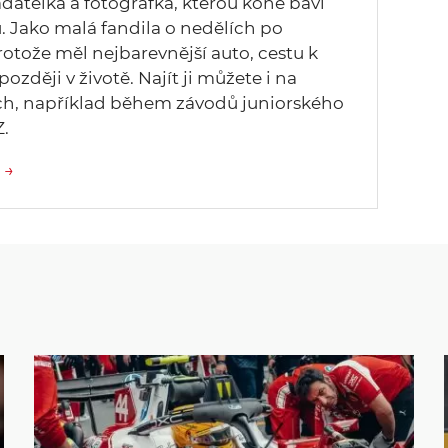
adatelka a fotografka, kterou koně baví
 Jako malá fandila o nedělích po
rotože měl nejbarevnější auto, cestu k
později v životě. Najít ji můžete i na
ch, například během závodů juniorského
.
 →