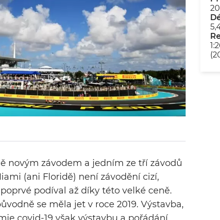
20
Dé
5,
R
1:
(2
ě novým závodem a jedním ze tří závodů
ami (ani Floridě) není závodění cizí,
oprvé podíval až díky této velké ceně.
ůvodně se měla jet v roce 2019. Výstavba,
mie covid-19 však výstavbu a pořádání