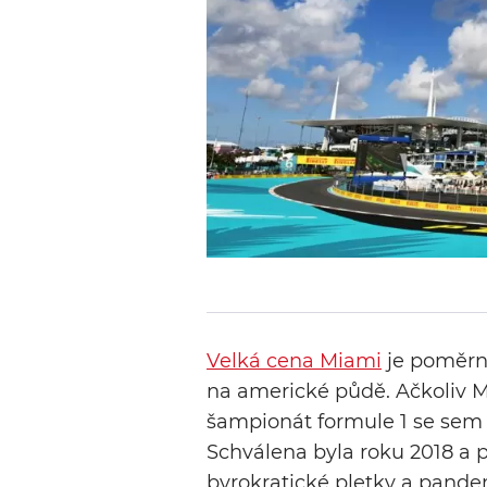
Velká cena Miami
je poměrn
na americké půdě. Ačkoliv Mi
šampionát formule 1 se sem p
Schválena byla roku 2018 a p
byrokratické pletky a pande