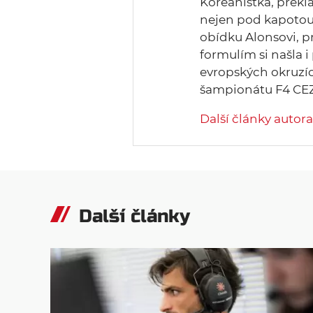
Koreanistka, překl
nejen pod kapotou.
obídku Alonsovi, p
formulím si našla i 
evropských okruzí
šampionátu F4 CEZ
Další články autora
Další články