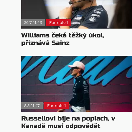
26.7. 11:43
Formule 1
Williams čeká těžký úkol,
přiznává Sainz
8.5. 11:47
Formule 1
Russellovi bije na poplach, v
Kanadě musí odpovědět