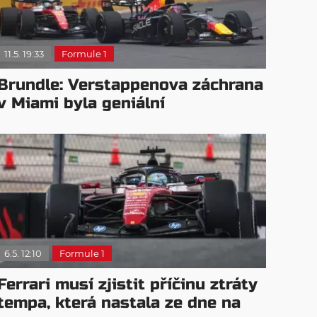
11.5. 19:33
Formule 1
Brundle: Verstappenova záchrana
v Miami byla geniální
6.5. 12:10
Formule 1
Ferrari musí zjistit příčinu ztráty
tempa, která nastala ze dne na