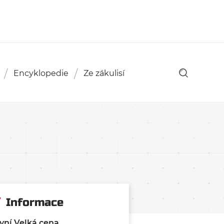
Encyklopedie
Ze zákulisí
Informace
vní Velká cena