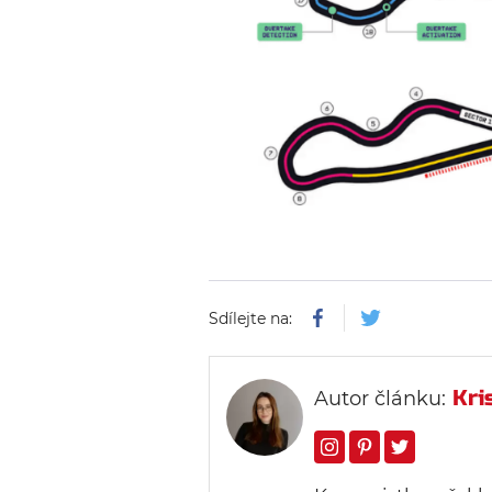
Sdílejte na:
Kri
Autor článku: