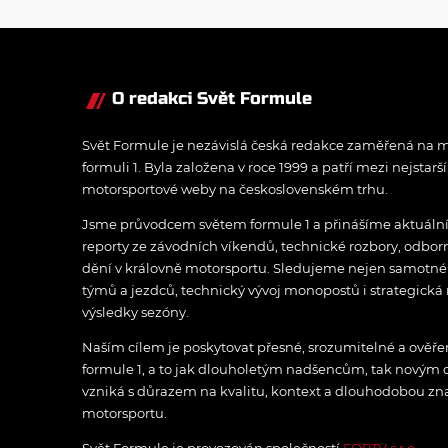
O redakci Svět Formule
Svět Formule je nezávislá česká redakce zaměřená na m
formuli 1. Byla založena v roce 1999 a patří mezi nejstarš
motorsportové weby na československém trhu.
Jsme průvodcem světem formule 1 a přinášíme aktuální z
reporty ze závodních víkendů, technické rozbory, odbo
dění v královně motorsportu. Sledujeme nejen samotné z
týmů a jezdců, technický vývoj monopostů i strategická 
výsledky sezóny.
Naším cílem je poskytovat přesné, srozumitelné a ově
formule 1, a to jak dlouholetým nadšencům, tak novým
vzniká s důrazem na kvalitu, kontext a dlouhodobou zna
motorsportu.
Svět Formule je provozován společností
FORTV s.r.o.