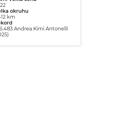
22
lka okruhu
412 km
ekord
26.483 Andrea Kimi Antonelli
025)