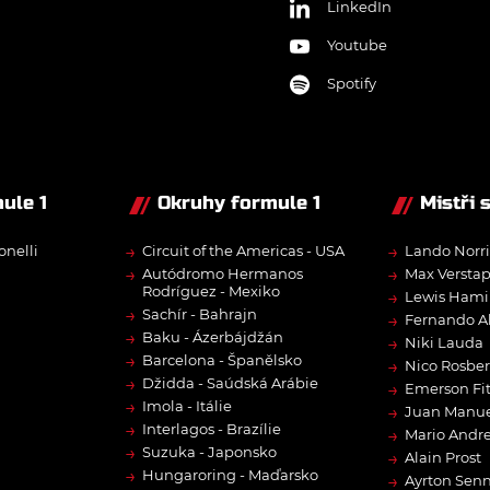
LinkedIn
Youtube
Spotify
ule 1
Okruhy formule 1
Mistři 
→
→
onelli
Circuit of the Americas - USA
Lando Norri
→
→
Autódromo Hermanos
Max Versta
Rodríguez - Mexiko
→
Lewis Hami
→
Sachír - Bahrajn
→
Fernando A
→
Baku - Ázerbájdžán
→
Niki Lauda
→
Barcelona - Španělsko
→
Nico Rosbe
→
Džidda - Saúdská Arábie
→
Emerson Fit
→
Imola - Itálie
→
Juan Manue
→
Interlagos - Brazílie
→
Mario Andre
→
Suzuka - Japonsko
→
Alain Prost
→
Hungaroring - Maďarsko
→
Ayrton Sen