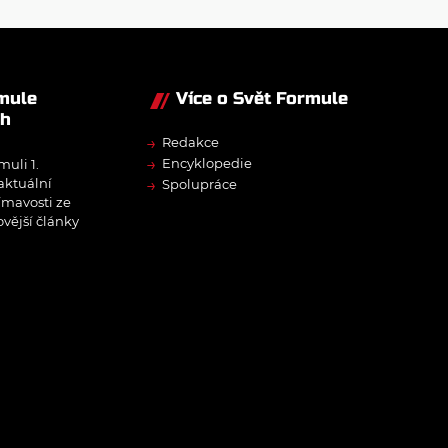
den
rmule
Více o Svět Formule
ch
→
Redakce
→
Encyklopedie
muli 1.
→
 aktuální
Spolupráce
ímavosti ze
ovější články