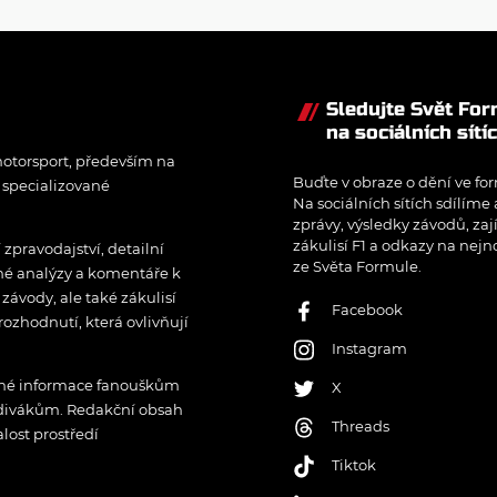
sezóny
Sledujte Svět Fo
na sociálních sítí
otorsport, především na
Buďte v obraze o dění ve for
í specializované
Na sociálních sítích sdílíme
zprávy, výsledky závodů, zaj
zákulisí F1 a odkazy na nejn
pravodajství, detailní
ze Světa Formule.
rné analýzy a komentáře k
ávody, ale také zákulisí
Facebook
rozhodnutí, která ovlivňují
Instagram
řené informace fanouškům
X
 divákům. Redakční obsah
Threads
lost prostředí
Tiktok