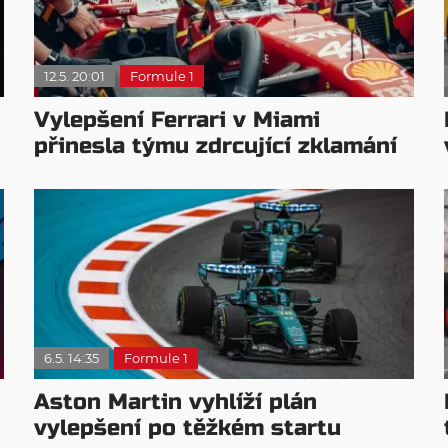
12.5. 20:01
Formule 1
Vylepšení Ferrari v Miami
přinesla týmu zdrcující zklamání
6.5. 14:35
Formule 1
Aston Martin vyhlíží plán
vylepšení po těžkém startu