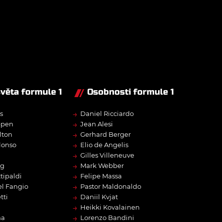
světa formule 1
Osobnosti formule 1
→
s
Daniel Ricciardo
→
ppen
Jean Alesi
→
lton
Gerhard Berger
→
lonso
Elio de Angelis
→
Gilles Villeneuve
→
rg
Mark Webber
→
tipaldi
Felipe Massa
→
l Fangio
Pastor Maldonaldo
→
tti
Daniil Kvjat
→
Heikki Kovalainen
→
na
Lorenzo Bandini