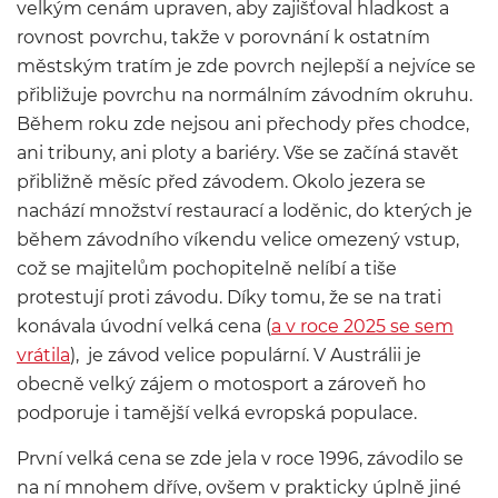
velkým cenám upraven, aby zajišťoval hladkost a
rovnost povrchu, takže v porovnání k ostatním
městským tratím je zde povrch nejlepší a nejvíce se
přibližuje povrchu na normálním závodním okruhu.
Během roku zde nejsou ani přechody přes chodce,
ani tribuny, ani ploty a bariéry. Vše se začíná stavět
přibližně měsíc před závodem. Okolo jezera se
nachází množství restaurací a loděnic, do kterých je
během závodního víkendu velice omezený vstup,
což se majitelům pochopitelně nelíbí a tiše
protestují proti závodu. Díky tomu, že se na trati
konávala úvodní velká cena (
a v roce 2025 se sem
vrátila
), je závod velice populární. V Austrálii je
obecně velký zájem o motosport a zároveň ho
podporuje i tamější velká evropská populace.
První velká cena se zde jela v roce 1996, závodilo se
na ní mnohem dříve, ovšem v prakticky úplně jiné