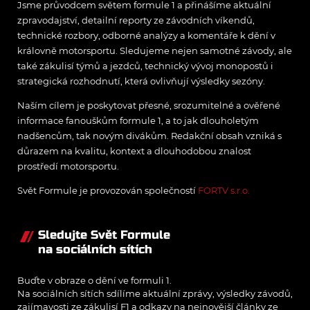
Jsme průvodcem světem formule 1 a přinášíme aktuální
zpravodajství, detailní reporty ze závodních víkendů,
technické rozbory, odborné analýzy a komentáře k dění v
královně motorsportu. Sledujeme nejen samotné závody, ale
také zákulisí týmů a jezdců, technický vývoj monopostů i
strategická rozhodnutí, která ovlivňují výsledky sezóny.
Naším cílem je poskytovat přesné, srozumitelné a ověřené
informace fanouškům formule 1, a to jak dlouholetým
nadšencům, tak novým divákům. Redakční obsah vzniká s
důrazem na kvalitu, kontext a dlouhodobou znalost
prostředí motorsportu.
Svět Formule je provozován společností
FORTV s.r.o.
Sledujte Svět Formule
na sociálních sítích
Buďte v obraze o dění ve formuli 1.
Na sociálních sítích sdílíme aktuální zprávy, výsledky závodů,
zajímavosti ze zákulisí F1 a odkazy na nejnovější články ze