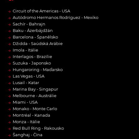
→
Circuit of the Americas - USA
→
Autódromo Hermanos Rodríguez - Mexiko
→
Sachír - Bahrajn
→
Baku - Ázerbájdžán
→
Barcelona - Španělsko
→
Džidda - Saúdská Arábie
→
Imola - Itálie
→
Interlagos - Brazílie
→
Suzuka - Japonsko
→
Hungaroring - Maďarsko
→
Las Vegas - USA
→
Lusail - Katar
→
Marina Bay - Singapur
→
Melbourne - Austrálie
→
Miami - USA
→
Monako - Monte Carlo
→
Montréal - Kanada
→
Monza - Itálie
→
Red Bull Ring - Rakousko
→
Šanghaj - Čína