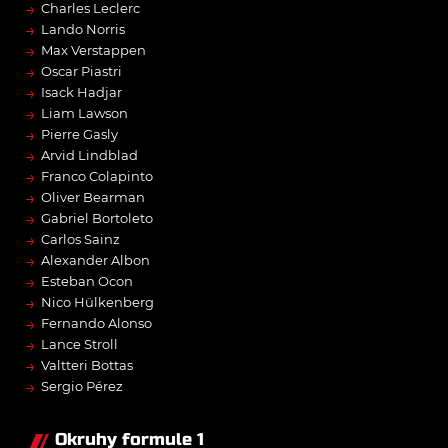
→
Charles Leclerc
→
Lando Norris
→
Max Verstappen
→
Oscar Piastri
→
Isack Hadjar
→
Liam Lawson
→
Pierre Gasly
→
Arvid Lindblad
→
Franco Colapinto
→
Oliver Bearman
→
Gabriel Bortoleto
→
Carlos Sainz
→
Alexander Albon
→
Esteban Ocon
→
Nico Hülkenberg
→
Fernando Alonso
→
Lance Stroll
→
Valtteri Bottas
→
Sergio Pérez
Okruhy formule 1