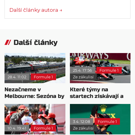
Další články autora →
Další články
25.4. 17:56
Formule 1
28.4. 11:02
Formule 1
Ze zákulisí
Nezačneme v
Které týmy na
Melbourne: Sezóna by
startech získávají a
měla odstartovat v
které naopak ztrácí?
Bahrajnu
3.4. 12:08
Formule 1
10.4. 19:41
Formule 1
Ze zákulisí