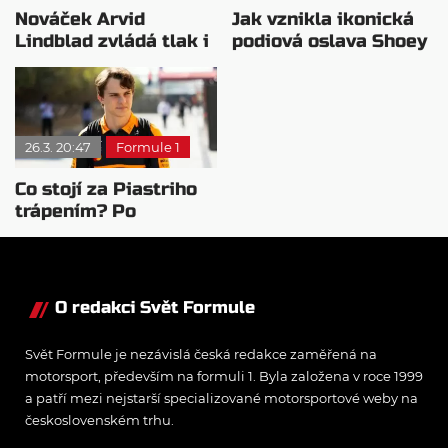
Nováček Arvid
Jak vznikla ikonická
Lindblad zvládá tlak i
podiová oslava Shoey
tempo F1
od Daniela Ricciarda?
26.3. 20:47
Formule 1
Co stojí za Piastriho
trápením? Po
vyšetřování má jasno
O redakci Svět Formule
Svět Formule je nezávislá česká redakce zaměřená na
motorsport, především na formuli 1. Byla založena v roce 1999
a patří mezi nejstarší specializované motorsportové weby na
československém trhu.