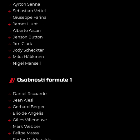
→
Ayrton Senna
→
Sebastian Vettel
→
Giuseppe Farina
→
James Hunt
→
Alberto Ascari
→
Jenson Button
→
Jim Clark
→
Jody Scheckter
→
Mika Häkkinen
→
Nigel Mansell
Osobnosti formule 1
→
Daniel Ricciardo
→
Jean Alesi
→
Gerhard Berger
→
Elio de Angelis
→
Gilles Villeneuve
→
Mark Webber
→
Felipe Massa
→
Pastor Maldonaldo