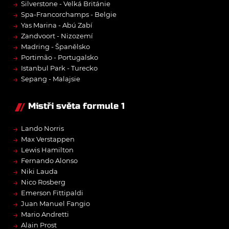
→
Silverstone - Velká Británie
→
Spa-Francorchamps - Belgie
→
Yas Marina - Abú Zabí
→
Zandvoort - Nizozemí
→
Madring - Španělsko
→
Portimão - Portugalsko
→
Istanbul Park - Turecko
→
Sepang - Malajsie
Mistři světa formule 1
→
Lando Norris
→
Max Verstappen
→
Lewis Hamilton
→
Fernando Alonso
→
Niki Lauda
→
Nico Rosberg
→
Emerson Fittipaldi
→
Juan Manuel Fangio
→
Mario Andretti
→
Alain Prost