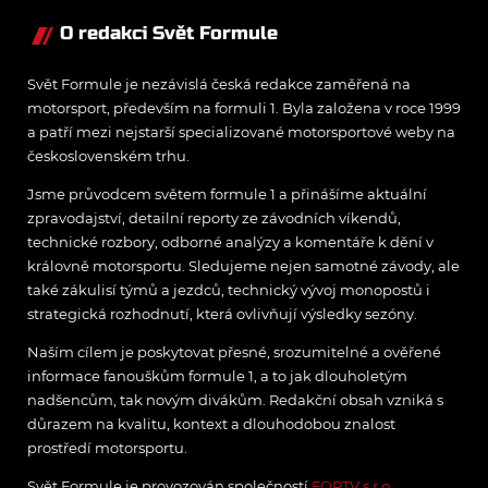
Více Brit prozradil v
O redakci Svět Formule
rozhovoru pro oficiální
stránku formule 1.
Svět Formule je nezávislá česká redakce zaměřená na
motorsport, především na formuli 1. Byla založena v roce 1999
a patří mezi nejstarší specializované motorsportové weby na
československém trhu.
Jsme průvodcem světem formule 1 a přinášíme aktuální
zpravodajství, detailní reporty ze závodních víkendů,
technické rozbory, odborné analýzy a komentáře k dění v
královně motorsportu. Sledujeme nejen samotné závody, ale
také zákulisí týmů a jezdců, technický vývoj monopostů i
strategická rozhodnutí, která ovlivňují výsledky sezóny.
Naším cílem je poskytovat přesné, srozumitelné a ověřené
informace fanouškům formule 1, a to jak dlouholetým
nadšencům, tak novým divákům. Redakční obsah vzniká s
důrazem na kvalitu, kontext a dlouhodobou znalost
prostředí motorsportu.
Svět Formule je provozován společností
FORTV s.r.o.