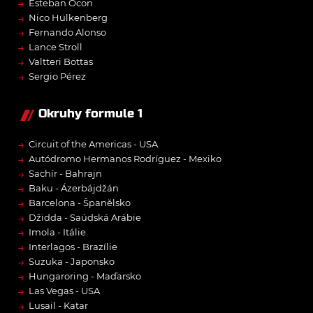
→
Esteban Ocon
→
Nico Hülkenberg
→
Fernando Alonso
→
Lance Stroll
→
Valtteri Bottas
→
Sergio Pérez
Okruhy formule 1
→
Circuit of the Americas - USA
→
Autódromo Hermanos Rodríguez - Mexiko
→
Sachír - Bahrajn
→
Baku - Ázerbájdžán
→
Barcelona - Španělsko
→
Džidda - Saúdská Arábie
→
Imola - Itálie
→
Interlagos - Brazílie
→
Suzuka - Japonsko
→
Hungaroring - Maďarsko
→
Las Vegas - USA
→
Lusail - Katar