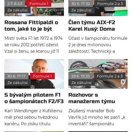
2.7. 6:43
Formule 1
30.6. 17:32
Formule 2 a 3
Ze zákulisí
Ze zákulisí
Rossana Fittipaldi o
Člen týmu AIX-F2
tom, jaké to je být
Karel Kusý: Doma
ženou legendy a
nejsem celé měsíce…
Mistr světa F1 let 1972 a 1974
Účast v šampionátu formule
matkou závodníka
se roku 2012 potřetí oženil.
2 je dnes milionovou
Vzal si ženu, se kterou již 11
záležitostí. Technický a
let žil: brazilskou krajanku
personální objem organizací
Rossanu Fanucchi. Mají
F2 odpovídá nákladům F1
spolu 19letého Emma
80. let. Zatímco fandové vidí
30.6. 17:17
Formule 1
29.6. 19:35
Formule 2 a 3
juniora a 14letou Vittorii.
na obrazovkách jen
Ze zákulisí
Ze zákulisí
Žena legendárního vítěze
„vyhrocení“ celého
Indy 500 a matka pilota
týmového snažení v podobě
S bývalým pilotem F1
Rozhovor s
AIXu-F2 mi v červnovém
závodů, makají desítky členů
o šampionátech F2/F3
manažerem týmu
vedru na Red Bull Ringu
stájí za kulisami v pozadí
a úzkých kokpitech
AIX-F2 Bobem
prozradila několik
velkých cen. O životě a
Karl Wendlinger z Kufsteinu
Zkušený manažer Bob
Vavříkem: Emmo
zajímavosti ze života
úkolech takového
měl před sebou hvězdnou
Vavřík již mnoho let patří „k
Fittipaldi je
závodnické rodiny…
„anonymního článku týmu
kariéru. Po zisku titulu
inventáři“ šampionátu
nejpodceňovanějším
F2“ jsme si ve Spielbergu
mistra F3 (porazil tam
formule 2. Do mistrovství