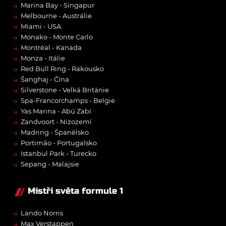
→
Marina Bay - Singapur
→
Melbourne - Austrálie
→
Miami - USA
→
Monako - Monte Carlo
→
Montréal - Kanada
→
Monza - Itálie
→
Red Bull Ring - Rakousko
→
Šanghaj - Čína
→
Silverstone - Velká Británie
→
Spa-Francorchamps - Belgie
→
Yas Marina - Abú Zabí
→
Zandvoort - Nizozemí
→
Madring - Španělsko
→
Portimão - Portugalsko
→
Istanbul Park - Turecko
→
Sepang - Malajsie
Mistři světa formule 1
→
Lando Norris
→
Max Verstappen