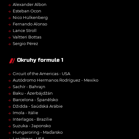
→
Alexander Albon
→
Esteban Ocon
→
Nico Hülkenberg
→
Fernando Alonso
→
Lance Stroll
→
Valtteri Bottas
→
Sergio Pérez
Okruhy formule 1
→
Circuit of the Americas - USA
→
Autódromo Hermanos Rodríguez - Mexiko
→
Sachír - Bahrajn
→
Baku - Ázerbájdžán
→
Barcelona - Španělsko
→
Džidda - Saúdská Arábie
→
Imola - Itálie
→
Interlagos - Brazílie
→
Suzuka - Japonsko
→
Hungaroring - Maďarsko
→
Las Vegas - USA