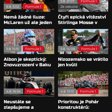
5.8. 21:07
Formule 1
6.8. 3:02
Formule 1
Ze zákulisí
Nemá žádné iluze:
Čtyři epická vítězství
McLaren už ale jeden
Stirlinga Mosse v
návrat ze dna dokázal
motorsportu
5.8. 15:51
Formule 1
5.8. 14:08
Formule 1
Albon je skeptický:
Nizozemsko se vrátilo
Znovuzrození v Baku
jen kvůli
nepovažuje za reálne
Verstappenovi, říká
Ecclestone
4.8. 16:54
Formule 1
4.8. 15:13
Formule 1
Neustále se
Prioritou je Pohár
zlepšujeme a
konstruktérů: