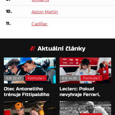
10
Aston Martin
11
Cadillac
Aktuální články
6.8. 22:47
Formule 1
6.8. 14:26
Formule 1
Otec Antonelliho
Leclerc: Pokud
trénuje Fittipaldiho
nevyhraje Ferrari,
syna: Brazilec
přeji titul
vychvaluje lídra
Antonellimu