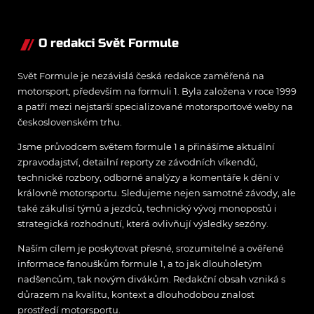
O redakci Svět Formule
Svět Formule je nezávislá česká redakce zaměřená na
motorsport, především na formuli 1. Byla založena v roce 1999
a patří mezi nejstarší specializované motorsportové weby na
československém trhu.
Jsme průvodcem světem formule 1 a přinášíme aktuální
zpravodajství, detailní reporty ze závodních víkendů,
technické rozbory, odborné analýzy a komentáře k dění v
královně motorsportu. Sledujeme nejen samotné závody, ale
také zákulisí týmů a jezdců, technický vývoj monopostů i
strategická rozhodnutí, která ovlivňují výsledky sezóny.
Naším cílem je poskytovat přesné, srozumitelné a ověřené
informace fanouškům formule 1, a to jak dlouholetým
nadšencům, tak novým divákům. Redakční obsah vzniká s
důrazem na kvalitu, kontext a dlouhodobou znalost
prostředí motorsportu.