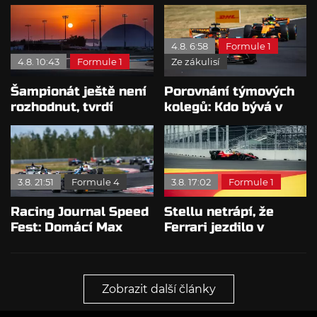
rosteme, chválí Audi
Mercedesu je jedno,
McNish
kdo zvítězí
4.8. 6:58
Formule 1
4.8. 10:43
Formule 1
Ze zákulisí
Šampionát ještě není
Porovnání týmových
rozhodnut, tvrdí
kolegů: Kdo bývá v
Brundle
sobotu nejrychlejší?
3.8. 21:51
Formule 4
3.8. 17:02
Formule 1
Racing Journal Speed
Stellu netrápí, že
Fest: Domácí Max
Ferrari jezdilo v
Karhan triumfoval,
Madridu: Bylo to
Elia Weiss slavil
staveniště
hattrick
Zobrazit další články