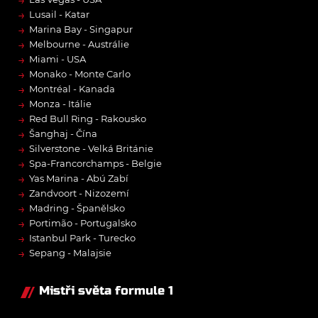
→
Lusail - Katar
→
Marina Bay - Singapur
→
Melbourne - Austrálie
→
Miami - USA
→
Monako - Monte Carlo
→
Montréal - Kanada
→
Monza - Itálie
→
Red Bull Ring - Rakousko
→
Šanghaj - Čína
→
Silverstone - Velká Británie
→
Spa-Francorchamps - Belgie
→
Yas Marina - Abú Zabí
→
Zandvoort - Nizozemí
→
Madring - Španělsko
→
Portimão - Portugalsko
→
Istanbul Park - Turecko
→
Sepang - Malajsie
Mistři světa formule 1