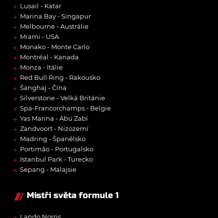
→
Lusail - Katar
→
Marina Bay - Singapur
→
Melbourne - Austrálie
→
Miami - USA
→
Monako - Monte Carlo
→
Montréal - Kanada
→
Monza - Itálie
→
Red Bull Ring - Rakousko
→
Šanghaj - Čína
→
Silverstone - Velká Británie
→
Spa-Francorchamps - Belgie
→
Yas Marina - Abú Zabí
→
Zandvoort - Nizozemí
→
Madring - Španělsko
→
Portimão - Portugalsko
→
Istanbul Park - Turecko
→
Sepang - Malajsie
Mistři světa formule 1
→
Lando Norris