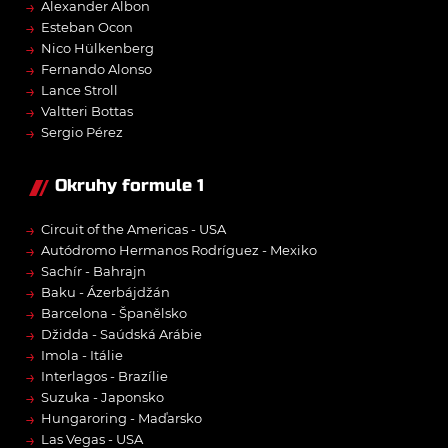
→
Alexander Albon
→
Esteban Ocon
→
Nico Hülkenberg
→
Fernando Alonso
→
Lance Stroll
→
Valtteri Bottas
→
Sergio Pérez
Okruhy formule 1
→
Circuit of the Americas - USA
→
Autódromo Hermanos Rodríguez - Mexiko
→
Sachír - Bahrajn
→
Baku - Ázerbájdžán
→
Barcelona - Španělsko
→
Džidda - Saúdská Arábie
→
Imola - Itálie
→
Interlagos - Brazílie
→
Suzuka - Japonsko
→
Hungaroring - Maďarsko
→
Las Vegas - USA