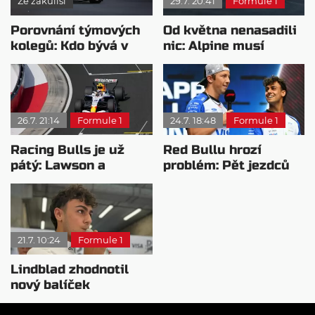
Ze zákulisí
29.7. 20:41
Formule 1
Porovnání týmových
Od května nenasadili
kolegů: Kdo bývá v
nic: Alpine musí
sobotu nejrychlejší?
přidat, jinak prohraje
válku
26.7. 21:14
Formule 1
24.7. 18:48
Formule 1
Racing Bulls je už
Red Bullu hrozí
pátý: Lawson a
problém: Pět jezdců
Lindblad znovu zářili
na čtyři místa
21.7. 10:24
Formule 1
Lindblad zhodnotil
nový balíček
vylepšení po VC