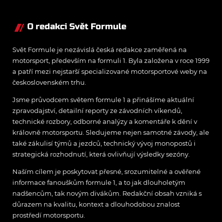
Belgie
O redakci Svět Formule
Svět Formule je nezávislá česká redakce zaměřená na
motorsport, především na formuli 1. Byla založena v roce 1999
a patří mezi nejstarší specializované motorsportové weby na
československém trhu.
Jsme průvodcem světem formule 1 a přinášíme aktuální
zpravodajství, detailní reporty ze závodních víkendů,
technické rozbory, odborné analýzy a komentáře k dění v
královně motorsportu. Sledujeme nejen samotné závody, ale
také zákulisí týmů a jezdců, technický vývoj monopostů i
strategická rozhodnutí, která ovlivňují výsledky sezóny.
Naším cílem je poskytovat přesné, srozumitelné a ověřené
informace fanouškům formule 1, a to jak dlouholetým
nadšencům, tak novým divákům. Redakční obsah vzniká s
důrazem na kvalitu, kontext a dlouhodobou znalost
prostředí motorsportu.