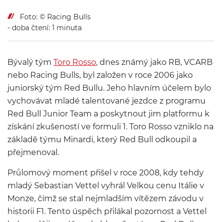
Foto: © Racing Bulls
- doba čtení: 1 minuta
Bývalý tým
Toro Rosso
, dnes známý jako RB, VCARB
nebo Racing Bulls, byl založen v roce 2006 jako
juniorský tým Red Bullu. Jeho hlavním účelem bylo
vychovávat mladé talentované jezdce z programu
Red Bull Junior Team a poskytnout jim platformu k
získání zkušeností ve formuli 1. Toro Rosso vzniklo na
základě týmu Minardi, který Red Bull odkoupil a
přejmenoval.
Průlomový moment přišel v roce 2008, kdy tehdy
mladý Sebastian Vettel vyhrál Velkou cenu Itálie v
Monze, čímž se stal nejmladším vítězem závodu v
historii F1. Tento úspěch přilákal pozornost a Vettel