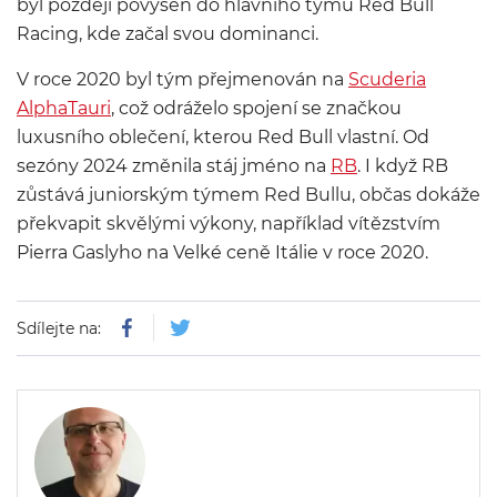
byl později povýšen do hlavního týmu Red Bull
Racing, kde začal svou dominanci.
V roce 2020 byl tým přejmenován na
Scuderia
AlphaTauri
, což odráželo spojení se značkou
luxusního oblečení, kterou Red Bull vlastní. Od
sezóny 2024 změnila stáj jméno na
RB
. I když RB
zůstává juniorským týmem Red Bullu, občas dokáže
překvapit skvělými výkony, například vítězstvím
Pierra Gaslyho na Velké ceně Itálie v roce 2020.
Sdílejte na: