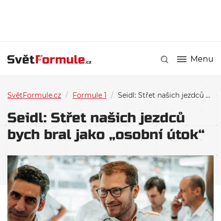
Menu
SvětFormule.cz
/
Formule 1
/
Seidl: Střet našich jezdců bych bral jako „osobní útok“
Seidl: Střet našich jezdců
bych bral jako „osobní útok“