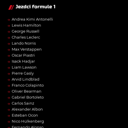
Jezdci formule 1
→
Andrea Kimi Antonelli
→
Lewis Hamilton
→
George Russell
→
Charles Leclerc
→
Lando Norris
→
Max Verstappen
→
Oscar Piastri
→
Isack Hadjar
→
Liam Lawson
→
Pierre Gasly
→
Arvid Lindblad
→
Franco Colapinto
→
Oliver Bearman
→
Gabriel Bortoleto
→
Carlos Sainz
→
Alexander Albon
→
Esteban Ocon
→
Nico Hülkenberg
→
Fernando Alonso