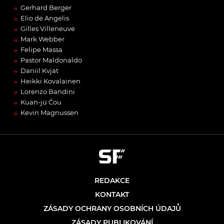
→
Gerhard Berger
→
Elio de Angelis
→
Gilles Villeneuve
→
Mark Webber
→
Felipe Massa
→
Pastor Maldonaldo
→
Daniil Kvjat
→
Heikki Kovalainen
→
Lorenzo Bandini
→
Kuan-jü Čou
→
Kevin Magnussen
REDAKCE
KONTAKT
ZÁSADY OCHRANY OSOBNÍCH ÚDAJŮ
ZÁSADY PUBLIKOVÁNÍ