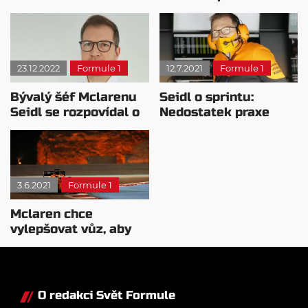
pro vstup do týmu
% podílu Sauberu
23.12.2022
Formule 1
12.7.2021
Formule 1
Bývalý šéf Mclarenu
Seidl o sprintu:
Seidl se rozpovídal o
Nedostatek praxe
Ricciardovi
bude největší výzvou
3.6.2021
Formule 1
Mclaren chce
vylepšovat vůz, aby
se udržel před Ferrari
O redakci Svět Formule