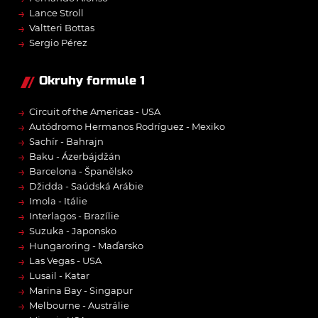
→
Lance Stroll
→
Valtteri Bottas
→
Sergio Pérez
Okruhy formule 1
→
Circuit of the Americas - USA
→
Autódromo Hermanos Rodríguez - Mexiko
→
Sachír - Bahrajn
→
Baku - Ázerbájdžán
→
Barcelona - Španělsko
→
Džidda - Saúdská Arábie
→
Imola - Itálie
→
Interlagos - Brazílie
→
Suzuka - Japonsko
→
Hungaroring - Maďarsko
→
Las Vegas - USA
→
Lusail - Katar
→
Marina Bay - Singapur
→
Melbourne - Austrálie