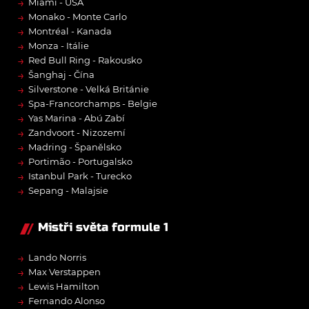
→
Miami - USA
→
Monako - Monte Carlo
→
Montréal - Kanada
→
Monza - Itálie
→
Red Bull Ring - Rakousko
→
Šanghaj - Čína
→
Silverstone - Velká Británie
→
Spa-Francorchamps - Belgie
→
Yas Marina - Abú Zabí
→
Zandvoort - Nizozemí
→
Madring - Španělsko
→
Portimão - Portugalsko
→
Istanbul Park - Turecko
→
Sepang - Malajsie
Mistři světa formule 1
→
Lando Norris
→
Max Verstappen
→
Lewis Hamilton
→
Fernando Alonso