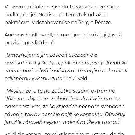
V závěru minulého závodu to vypadalo, že Sainz
hodlá předjet Norrise, ale ten útok odrazil a
pokračoval v dotahování se na Sergia Péreze.
Andreas Seidl uvedl, že mezi jezdci existují „jasná
pravidla předjíždění“.
„
Umožňujeme jim závodit svobodně a
nezasahovat jako tým, pokud není jasný důvod ke
změně pozice kvůli odlišným strategiím nebo kvůli
odlišnému výkonu auta
,“ řekl Seidl.
„
Myslím, že je to na začátku sezóny extrémně
důležité, abychom z obou dostali maximum. Ze
zkušenosti vím, že když jezdce necháte svobodně
závodit, tak by nemělo dojít ke kontaktu. Důvěřuji
jim. Ale zároveň nejsem naivní, může se to stát.“
Seidl ale varoval, že když k nějakému střetu dojde,