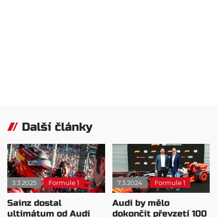
Další články
3.3.2025
Formule 1
7.3.2024
Formule 1
Sainz dostal
Audi by mělo
ultimátum od Audi
dokončit převzetí 100