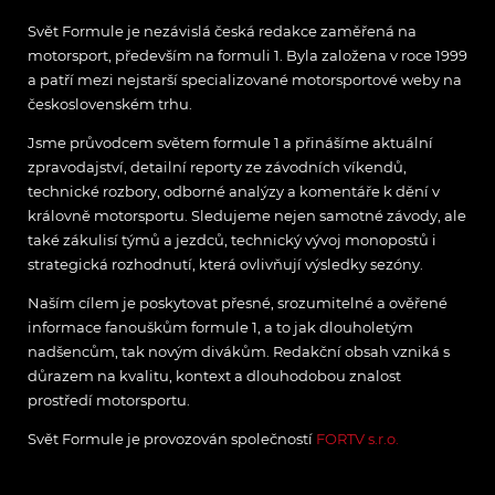
Svět Formule je nezávislá česká redakce zaměřená na
motorsport, především na formuli 1. Byla založena v roce 1999
a patří mezi nejstarší specializované motorsportové weby na
československém trhu.
Jsme průvodcem světem formule 1 a přinášíme aktuální
zpravodajství, detailní reporty ze závodních víkendů,
technické rozbory, odborné analýzy a komentáře k dění v
královně motorsportu. Sledujeme nejen samotné závody, ale
také zákulisí týmů a jezdců, technický vývoj monopostů i
strategická rozhodnutí, která ovlivňují výsledky sezóny.
Naším cílem je poskytovat přesné, srozumitelné a ověřené
informace fanouškům formule 1, a to jak dlouholetým
nadšencům, tak novým divákům. Redakční obsah vzniká s
důrazem na kvalitu, kontext a dlouhodobou znalost
prostředí motorsportu.
Svět Formule je provozován společností
FORTV s.r.o.