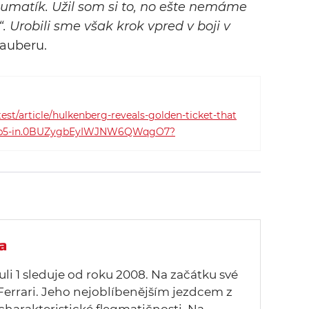
umatík. Užil som si to, no ešte nemáme
. Urobili sme však krok vpred v boji v
Sauberu.
est/article/hulkenberg-reveals-golden-ticket-that
ve-p5-in.0BUZygbEyIWJNW6QWqgO7?
a
uli 1 sleduje od roku 2008. Na začátku své
Ferrari. Jeho nejoblíbenějším jezdcem z