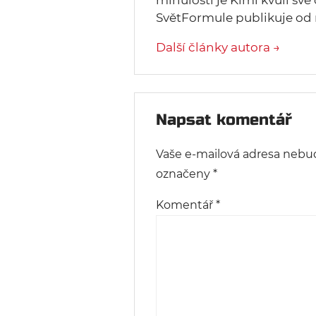
minulosti je Kimi kvůli své
SvětFormule publikuje od 
Další články autora →
Napsat komentář
Vaše e-mailová adresa nebu
označeny
*
Komentář
*