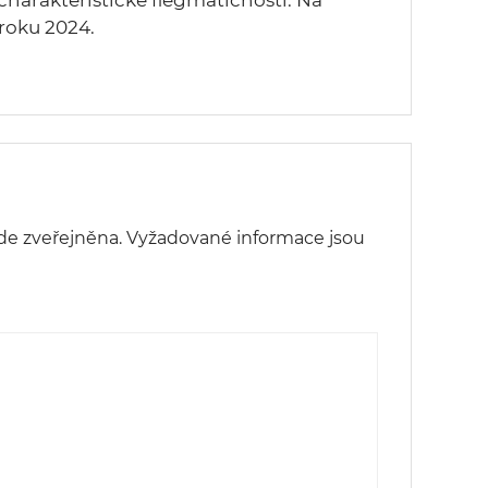
 charakteristické flegmatičnosti. Na
roku 2024.
de zveřejněna.
Vyžadované informace jsou