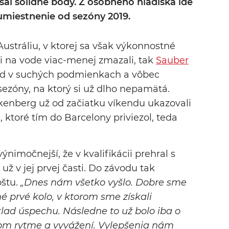
sal solídne body. Z osobného hľadiska ide
umiestnenie od sezóny 2019.
stráliu, v ktorej sa však výkonnostné
 na vode viac-menej zmazali, tak
Sauber
od v suchých podmienkach a vôbec
 sezóny, na ktorý si už dlho nepamätá.
lkenberg už od začiatku víkendu ukazovali
, ktoré tím do Barcelony priviezol, teda
nimočnejší, že v kvalifikácii prehral s
 v jej prvej časti. Do závodu tak
oštu.
„Dnes nám všetko vyšlo. Dobre sme
é prvé kolo, v ktorom sme získali
klad úspechu. Následne to už bolo iba o
om rytme a vyvážení. Vylepšenia nám