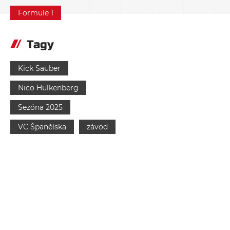
Formule 1
Tagy
Kick Sauber
Nico Hülkenberg
Sezóna 2025
VC Španělska
závod