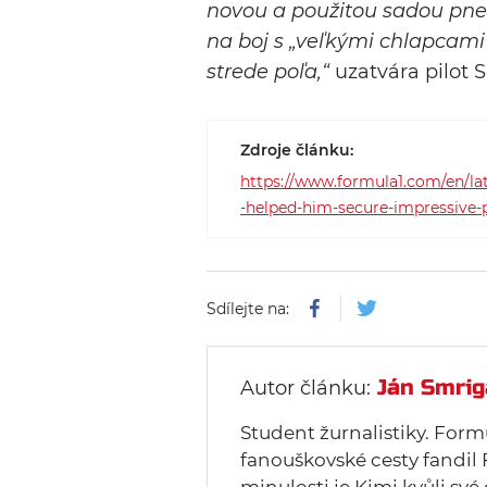
novou a použitou sadou pne
na boj s „veľkými chlapcami“
strede poľa,“
uzatvára pilot 
Zdroje článku:
https://www.formula1.com/en/lat
-helped-him-secure-impressi
Sdílejte na:
Ján Smrig
Autor článku:
Student žurnalistiky. Form
fanouškovské cesty fandil 