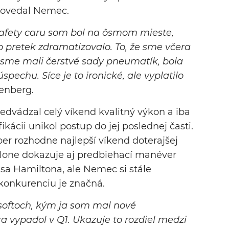
ovedal Nemec.
safety caru som bol na ôsmom mieste,
 pretek zdramatizovalo. To, že sme včera
 sme mali čerstvé sady pneumatík, bola
pechu. Síce je to ironické, ale vyplatilo
enberg.
redvádzal celý víkend kvalitný výkon a iba
ikácii unikol postup do jej poslednej časti.
uber rozhodne najlepší víkend doterajšej
elone dokazuje aj predbiehací manéver
sa Hamiltona, ale Nemec si stále
 konkurenciu je značná.
softoch, kým ja som mal nové
 vypadol v Q1. Ukazuje to rozdiel medzi