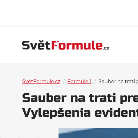
SvětFormule.cz
/
Formule 1
/
Sauber na trati
Sauber na trati pr
Vylepšenia eviden