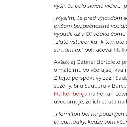
vyšli, čo bolo skvelé vidieť,“
p
„Myslím, že pred výjazdom 
pričom bezpečnostné vozidlo
vypadli už v Q1 vďaka čomu
„zlatá vstupenka“ k tomuto ús
sa nám to,“
pokračoval Hülk
Avšak aj Gabriel Bortoleto p
o málo mu vo včerajšej kvalif
Z tejto perspektívy zažil Sa
sezóny. Silu Sauberu v Barc
Hülkenberga
na Ferrari Lewi
uvedomuje, že ich strata na
„Hamilton bol na použitých 
pneumatiky, keďže som včera