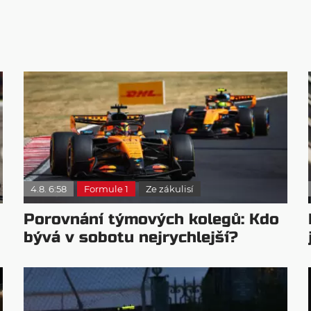
4.8. 6:58
Formule 1
Ze zákulisí
Porovnání týmových kolegů: Kdo
bývá v sobotu nejrychlejší?