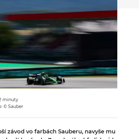
 2 minuty
: © Sauber
pší závod vo farbách Sauberu, navyše mu