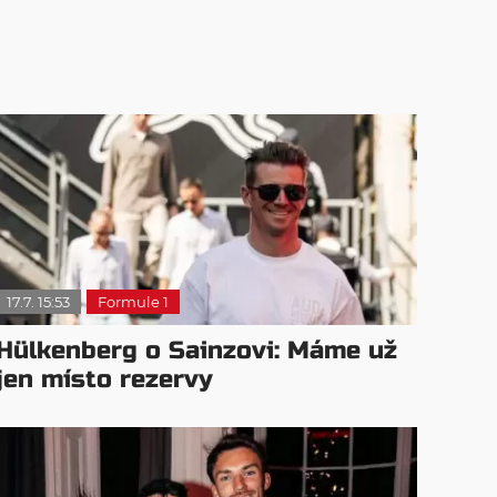
17.7. 15:53
Formule 1
Hülkenberg o Sainzovi: Máme už
jen místo rezervy