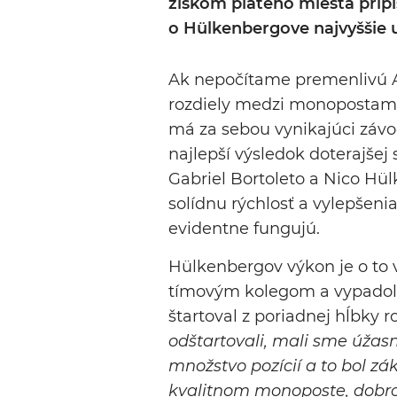
ziskom piateho miesta pripí
o Hülkenbergove najvyššie 
Ak nepočítame premenlivú Au
rozdiely medzi monopostami
má za sebou vynikajúci záv
najlepší výsledok doterajšej
Gabriel Bortoleto a Nico Hü
solídnu rýchlosť a vylepšenia
evidentne fungujú.
Hülkenbergov výkon je o to vý
tímovým kolegom a vypadol už
štartoval z poriadnej hĺbky r
odštartovali, mali sme úžasn
množstvo pozícií a to bol zá
kvalitnom monoposte, dobr