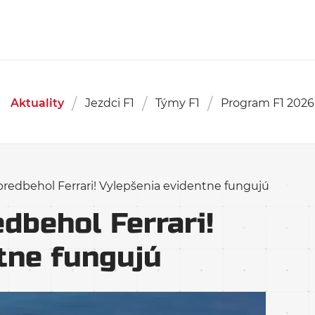
Aktuality
Jezdci F1
Týmy F1
Program F1 2026
 predbehol Ferrari! Vylepšenia evidentne fungujú
edbehol Ferrari!
tne fungujú