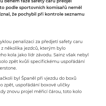
ku během fáze safety caru předjel
a to podle sportovních komisařů neměl
iznal, že pochybil při kontrole seznamu
klou penalizaci za předjetí safety caru
n z několika jezdců, kterým bylo
ho kola jako lídr závodu. Sainz však nebyl
olo zpět kvůli specifickému uspořádání
erstone.
e ačkoli byl Španěl při vjezdu do boxů
lo zpět, uspořádání boxové uličky
y znovu projel měřicí čárou, toto kolo