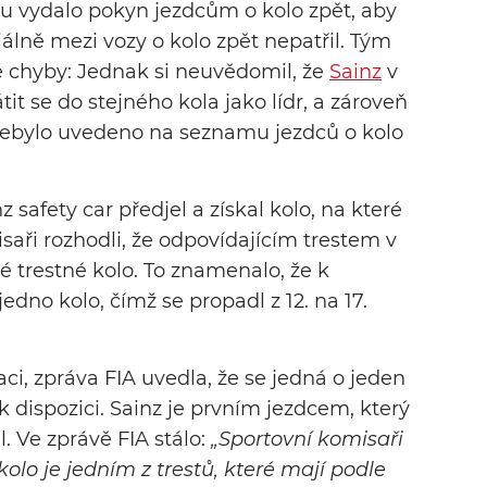
du vydalo pokyn jezdcům o kolo zpět, aby
ciálně mezi vozy o kolo zpět nepatřil. Tým
ě chyby: Jednak si neuvědomil, že
Sainz
v
it se do stejného kola jako lídr, a zároveň
u nebylo uvedeno na seznamu jezdců o kolo
safety car předjel a získal kolo, na které
aři rozhodli, že odpovídajícím trestem v
 trestné kolo. To znamenalo, že k
edno kolo, čímž se propadl z 12. na 17.
ci, zpráva FIA uvedla, že se jedná o jeden
 k dispozici. Sainz je prvním jezdcem, který
. Ve zprávě FIA stálo:
„Sportovní komisaři
kolo je jedním z trestů, které mají podle