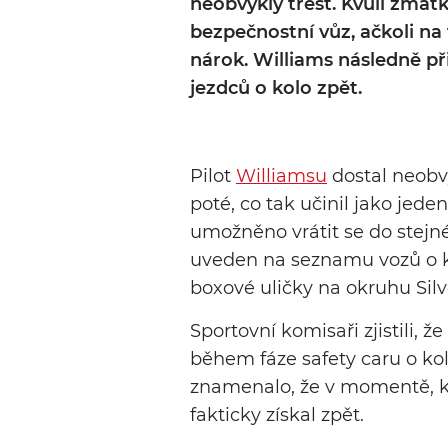
neobvyklý trest. Kvůli zmat
bezpečnostní vůz, ačkoli n
nárok. Williams následně př
jezdců o kolo zpět.
Pilot
Williamsu
dostal neobvy
poté, co tak učinil jako jede
umožněno vrátit se do stejné
uveden na seznamu vozů o k
boxové uličky na okruhu Silv
Sportovní komisaři zjistili, ž
během fáze safety caru o ko
znamenalo, že v momentě, kd
fakticky získal zpět.