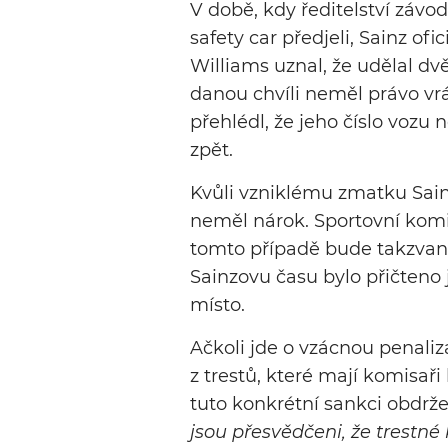
V době, kdy ředitelství závo
safety car předjeli, Sainz ofi
Williams uznal, že udělal dv
danou chvíli neměl právo vrát
přehlédl, že jeho číslo voz
zpět.
Kvůli vzniklému zmatku Sainz 
neměl nárok. Sportovní komis
tomto případě bude takzvané
Sainzovu času bylo přičteno j
místo.
Ačkoli jde o vzácnou penaliza
z trestů, které mají komisaři
tuto konkrétní sankci obdržel
jsou přesvědčeni, že trestné 