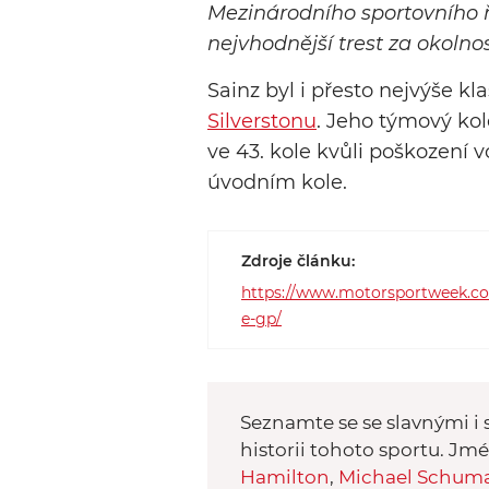
Mezinárodního sportovního řá
nejvhodnější trest za okolnos
Sainz byl i přesto nejvýše k
Silverstonu
. Jeho týmový ko
ve 43. kole kvůli poškození
úvodním kole.
Zdroje článku:
https://www.motorsportweek.com/
e-gp/
Seznamte se se slavnými i s
historii tohoto sportu. Jm
Hamilton
,
Michael Schum