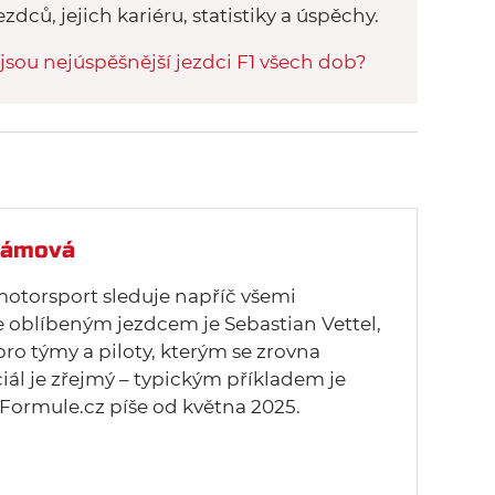
ezdců, jejich kariéru, statistiky a úspěchy.
jsou nejúspěšnější jezdci F1 všech dob?
Slámová
motorsport sleduje napříč všemi
e oblíbeným jezdcem je Sebastian Vettel,
ro týmy a piloty, kterým se zrovna
ciál je zřejmý – typickým příkladem je
tFormule.cz píše od května 2025.