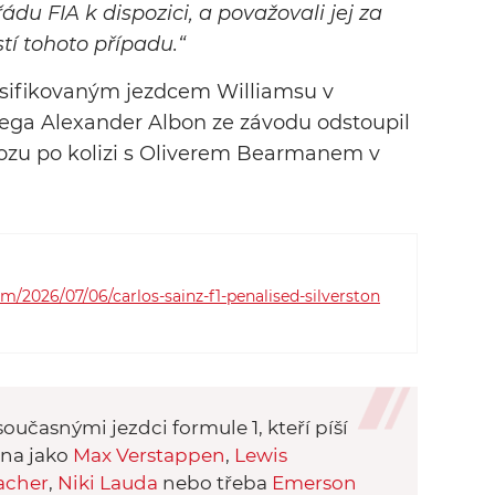
du FIA k dispozici, a považovali jej za
tí tohoto případu.“
lasifikovaným jezdcem Williamsu v
lega Alexander Albon ze závodu odstoupil
 vozu po kolizi s Oliverem Bearmanem v
2026/07/06/carlos-sainz-f1-penalised-silverston
oučasnými jezdci formule 1, kteří píší
éna jako
Max Verstappen
,
Lewis
acher
,
Niki Lauda
nebo třeba
Emerson