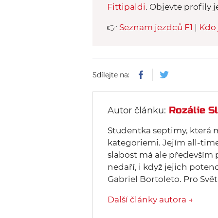
Fittipaldi
. Objevte profily j
👉
Seznam jezdců F1
|
Kdo 
Sdílejte na:
Rozálie 
Autor článku:
Studentka septimy, která 
kategoriemi. Jejím all-tim
slabost má ale především p
nedaří, i když jejich poten
Gabriel Bortoleto. Pro Svě
Další články autora →