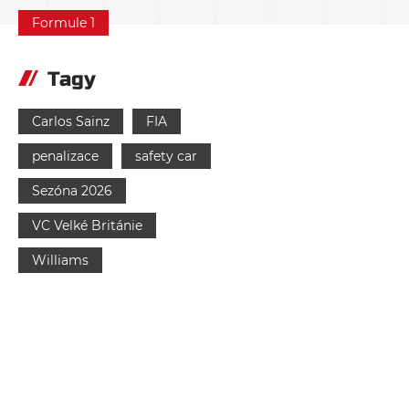
Formule 1
Tagy
Carlos Sainz
FIA
penalizace
safety car
Sezóna 2026
VC Velké Británie
Williams