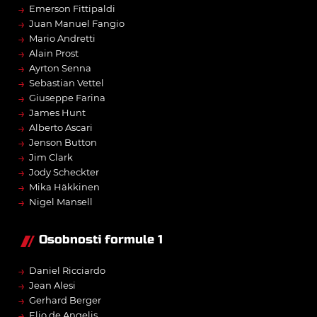
→
Emerson Fittipaldi
→
Juan Manuel Fangio
→
Mario Andretti
→
Alain Prost
→
Ayrton Senna
→
Sebastian Vettel
→
Giuseppe Farina
→
James Hunt
→
Alberto Ascari
→
Jenson Button
→
Jim Clark
→
Jody Scheckter
→
Mika Häkkinen
→
Nigel Mansell
Osobnosti formule 1
→
Daniel Ricciardo
→
Jean Alesi
→
Gerhard Berger
→
Elio de Angelis