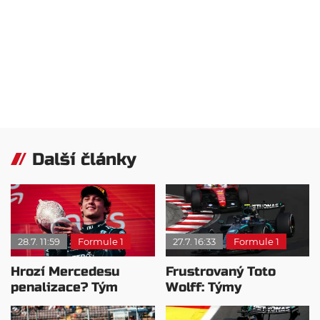
Další články
28.7. 11:59
Formule 1
27.7. 16:33
Formule 1
Hrozí Mercedesu
Frustrovaný Toto
penalizace? Tým
Wolff: Týmy
zvažuje výměnu
ignorovaly modré
motoru
vlajky