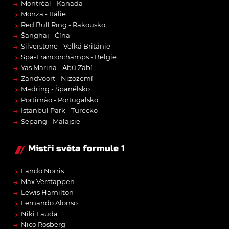
→
Montréal - Kanada
→
Monza - Itálie
→
Red Bull Ring - Rakousko
→
Šanghaj - Čína
→
Silverstone - Velká Británie
→
Spa-Francorchamps - Belgie
→
Yas Marina - Abú Zabí
→
Zandvoort - Nizozemí
→
Madring - Španělsko
→
Portimão - Portugalsko
→
Istanbul Park - Turecko
→
Sepang - Malajsie
Mistři světa formule 1
→
Lando Norris
→
Max Verstappen
→
Lewis Hamilton
→
Fernando Alonso
→
Niki Lauda
→
Nico Rosberg