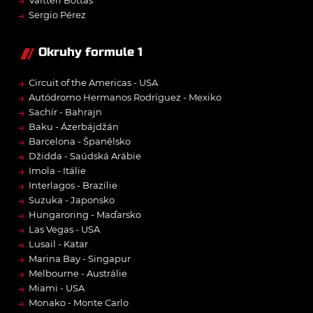
→
→
Sergio Pérez
Okruhy formule 1
→
Circuit of the Americas - USA
→
Autódromo Hermanos Rodríguez - Mexiko
→
Sachír - Bahrajn
→
Baku - Ázerbájdžán
→
Barcelona - Španělsko
→
Džidda - Saúdská Arábie
→
Imola - Itálie
→
Interlagos - Brazílie
→
Suzuka - Japonsko
→
Hungaroring - Maďarsko
→
Las Vegas - USA
→
Lusail - Katar
→
Marina Bay - Singapur
→
Melbourne - Austrálie
→
Miami - USA
→
Monako - Monte Carlo