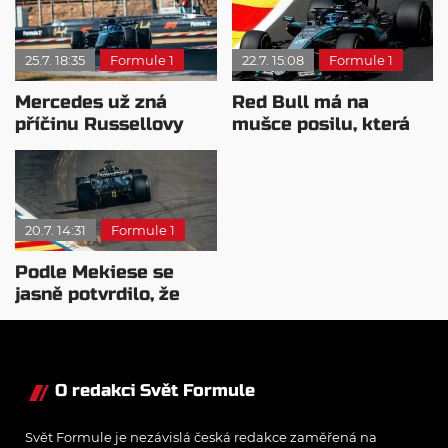
25.7. 18:35
Formule 1
22.7. 15:08
Formule 1
Mercedes už zná
Red Bull má na
příčinu Russellovy
mušce posilu, která
kvalifikační poruchy
objevila Antonelliho
20.7. 14:31
Formule 1
Podle Mekiese se
jasně potvrdilo, že
Mercedes má nejlepší
motor
O redakci Svět Formule
Svět Formule je nezávislá česká redakce zaměřená na