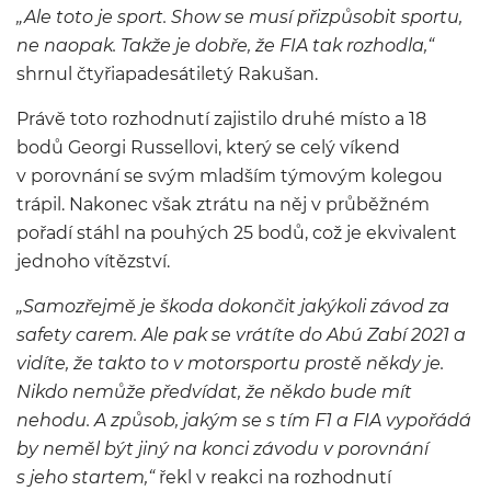
„Ale toto je sport. Show se musí přizpůsobit sportu,
ne naopak. Takže je dobře, že FIA tak rozhodla,“
shrnul čtyřiapadesátiletý Rakušan.
Právě toto rozhodnutí zajistilo druhé místo a 18
bodů Georgi Russellovi, který se celý víkend
v porovnání se svým mladším týmovým kolegou
trápil. Nakonec však ztrátu na něj v průběžném
pořadí stáhl na pouhých 25 bodů, což je ekvivalent
jednoho vítězství.
„Samozřejmě je škoda dokončit jakýkoli závod za
safety carem. Ale pak se vrátíte do Abú Zabí 2021 a
vidíte, že takto to v motorsportu prostě někdy je.
Nikdo nemůže předvídat, že někdo bude mít
nehodu. A způsob, jakým se s tím F1 a FIA vypořádá
by neměl být jiný na konci závodu v porovnání
s jeho startem,“
řekl v reakci na rozhodnutí