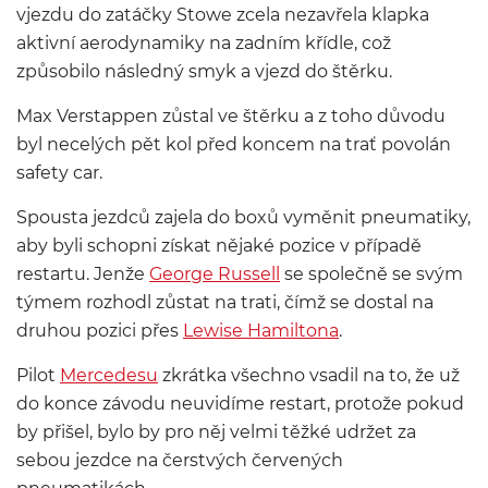
vjezdu do zatáčky Stowe zcela nezavřela klapka
aktivní aerodynamiky na zadním křídle, což
způsobilo následný smyk a vjezd do štěrku.
Max Verstappen zůstal ve štěrku a z toho důvodu
byl necelých pět kol před koncem na trať povolán
safety car.
Spousta jezdců zajela do boxů vyměnit pneumatiky,
aby byli schopni získat nějaké pozice v případě
restartu. Jenže
George Russell
se společně se svým
týmem rozhodl zůstat na trati, čímž se dostal na
druhou pozici přes
Lewise Hamiltona
.
Pilot
Mercedesu
zkrátka všechno vsadil na to, že už
do konce závodu neuvidíme restart, protože pokud
by přišel, bylo by pro něj velmi těžké udržet za
sebou jezdce na čerstvých červených