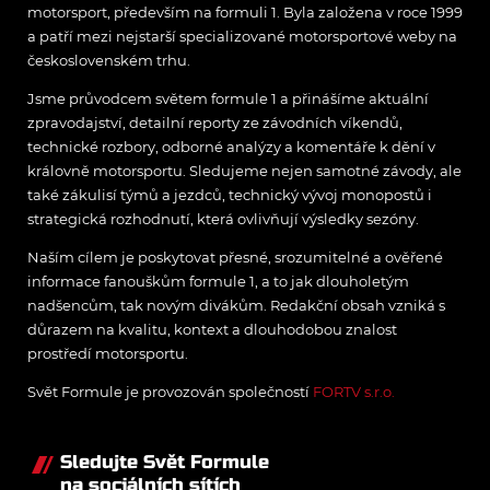
motorsport, především na formuli 1. Byla založena v roce 1999
a patří mezi nejstarší specializované motorsportové weby na
československém trhu.
Jsme průvodcem světem formule 1 a přinášíme aktuální
zpravodajství, detailní reporty ze závodních víkendů,
technické rozbory, odborné analýzy a komentáře k dění v
královně motorsportu. Sledujeme nejen samotné závody, ale
také zákulisí týmů a jezdců, technický vývoj monopostů i
strategická rozhodnutí, která ovlivňují výsledky sezóny.
Naším cílem je poskytovat přesné, srozumitelné a ověřené
informace fanouškům formule 1, a to jak dlouholetým
nadšencům, tak novým divákům. Redakční obsah vzniká s
důrazem na kvalitu, kontext a dlouhodobou znalost
prostředí motorsportu.
Svět Formule je provozován společností
FORTV s.r.o.
Sledujte Svět Formule
na sociálních sítích