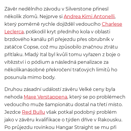
Závěr nedělního závodu v Silverstone přinesl
několik zlomů. Nejprve si
Andrea Kimi Antonelli
,
který poměrně rychle dojížděl vedoucího
Charlese
Leclerca
, poškodil kryt předního kola v oblasti
brzdového kanálu při přejezdu přes obrubník v
zatáčce Copse, což mu způsobilo značnou ztrátu
přítlaku. Mladý Ital byl kvůli tomu vyřazen z boje o
vítězství i o pódium a následná penalizace za
několikanásobné překročení traťových limitů ho
posunula mimo body.
Druhou zásadní událostí závěru Velké ceny byla
nehoda
Maxe Verstappena
, který se po problémech
vedoucího muže šampionátu dostal na třetí místo.
Jezdce
Red Bullu
však potkal podobný problém
jako v závěru kvalifikace o týden dříve v Rakousku.
Po průjezdu rovinkou Hangar Straight se mu při