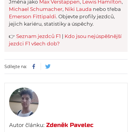
Jména jako
Max Verstappen
,
Lewis Hamilton
,
Michael Schumacher
,
Niki Lauda
nebo třeba
Emerson Fittipaldi
. Objevte profily jezdců,
jejich kariéru, statistiky a úspěchy.
👉
Seznam jezdců F1
|
Kdo jsou nejúspěšnější
jezdci F1 všech dob?
Sdílejte na:
Zdeněk Pavelec
Autor článku: