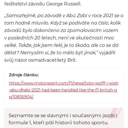
ředitelství závodu George Russell.
„Samozřejmě, po závodě v Abú Zabí v roce 2021 se o
tom hodně mluvilo. Když se podíváte na číslo, kolik
závodů bylo dokončeno za zpomalovacím vozem
v posledních 20 letech, není ve skutečnosti moc
velké. Takže, jak jsem řekl, je to škoda, ale co se dá
dělat? Nemyslím si, že to mělo být jinak,“
vyjádřil
svůj názor osmadvacetiletý Brit.
Zdroje článku:
https://www.motorsport.com/f1/news/toto-wolff-i-wish
-abu-dhabi-2021-had-been-handled-like-the-f1-british-g
p/10836904/
Seznamte se se slavnými i současnými jezdci
formule 1, kteří píší historii tohoto sportu.