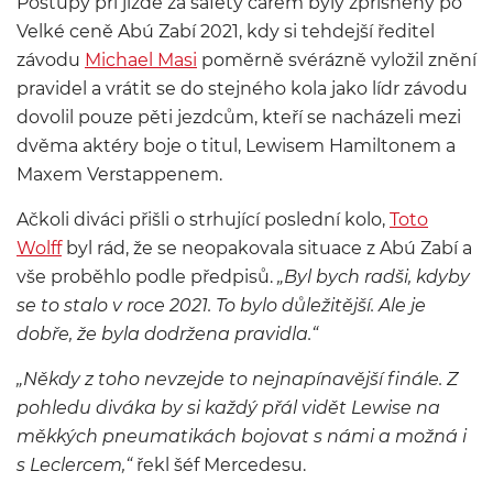
Postupy při jízdě za safety carem byly zpřísněny po
Velké ceně Abú Zabí 2021, kdy si tehdejší ředitel
závodu
Michael Masi
poměrně svérázně vyložil znění
pravidel a vrátit se do stejného kola jako lídr závodu
dovolil pouze pěti jezdcům, kteří se nacházeli mezi
dvěma aktéry boje o titul, Lewisem Hamiltonem a
Maxem Verstappenem.
Ačkoli diváci přišli o strhující poslední kolo,
Toto
Wolff
byl rád, že se neopakovala situace z Abú Zabí a
vše proběhlo podle předpisů.
„Byl bych radši, kdyby
se to stalo v roce 2021. To bylo důležitější. Ale je
dobře, že byla dodržena pravidla.“
„Někdy z toho nevzejde to nejnapínavější finále. Z
pohledu diváka by si každý přál vidět Lewise na
měkkých pneumatikách bojovat s námi a možná i
s Leclercem,“
řekl šéf Mercedesu.