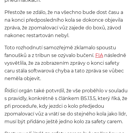
pneumatikách.
Přestože se zdálo, že na všechno bude dost času a
na konci předposledního kola se dokonce objevila
zpráva, že zpomalovací vůz zajede do boxů, závod
nakonec restartován nebyl.
Toto rozhodnutí samozřejmě zklamalo spoustu
fanoušků a z tribun se ozývalo bučení.
FIA
následně
vysvětlila, že za zobrazením zprávy o konci safety
caru stála softwarová chyba a tato zpráva se vůbec
neměla objevit.
Řídicí orgán také potvrdil, že vše proběhlo v souladu
s pravidly, konkrétně s článkem B5.13.5, který říká, že
při proceduře, kdy jezdci o kolo předjedou
zpomalovací vůz a vrátí se do stejného kola jako lídr,
musí být přidáno ještě jedno kolo za safety carem.