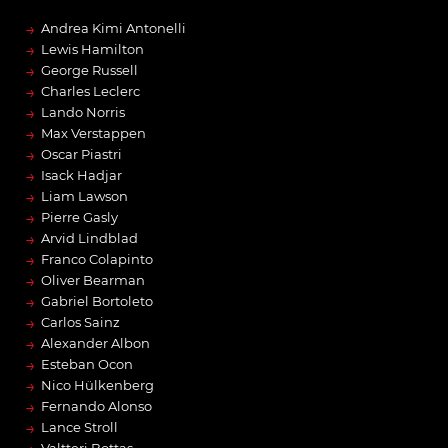
→
Andrea Kimi Antonelli
→
Lewis Hamilton
→
George Russell
→
Charles Leclerc
→
Lando Norris
→
Max Verstappen
→
Oscar Piastri
→
Isack Hadjar
→
Liam Lawson
→
Pierre Gasly
→
Arvid Lindblad
→
Franco Colapinto
→
Oliver Bearman
→
Gabriel Bortoleto
→
Carlos Sainz
→
Alexander Albon
→
Esteban Ocon
→
Nico Hülkenberg
→
Fernando Alonso
→
Lance Stroll
Valtteri Bottas