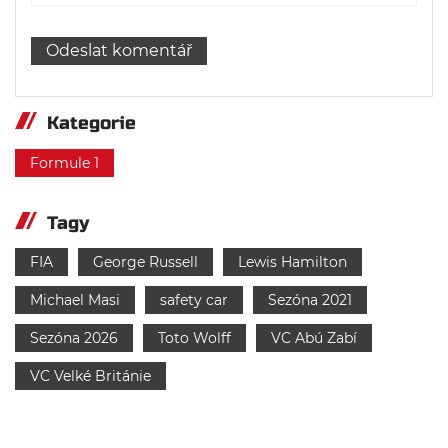
Kategorie
Formule 1
Tagy
FIA
George Russell
Lewis Hamilton
Michael Masi
safety car
Sezóna 2021
Sezóna 2026
Toto Wolff
VC Abú Zabí
VC Velké Británie