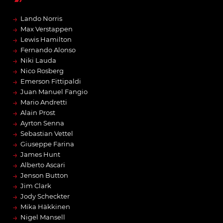
→
Lando Norris
→
Max Verstappen
→
Lewis Hamilton
→
Fernando Alonso
→
Niki Lauda
→
Nico Rosberg
→
Emerson Fittipaldi
→
Juan Manuel Fangio
→
Mario Andretti
→
Alain Prost
→
Ayrton Senna
→
Sebastian Vettel
→
Giuseppe Farina
→
James Hunt
→
Alberto Ascari
→
Jenson Button
→
Jim Clark
→
Jody Scheckter
→
Mika Häkkinen
→
Nigel Mansell