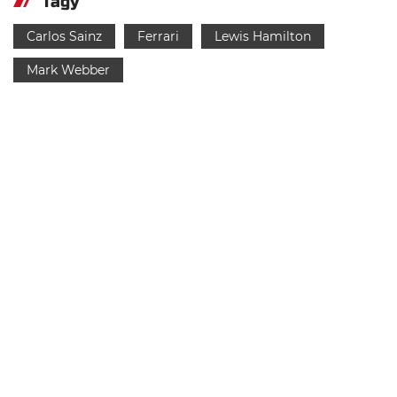
Tagy
Carlos Sainz
Ferrari
Lewis Hamilton
Mark Webber