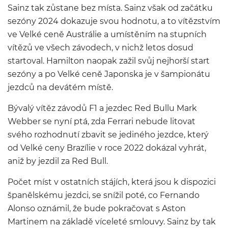
Sainz tak zůstane bez místa. Sainz však od začátku
sezóny 2024 dokazuje svou hodnotu, a to vítězstvím
ve Velké ceně Austrálie a umístěním na stupních
vítězů ve všech závodech, v nichž letos dosud
startoval. Hamilton naopak zažil svůj nejhorší start
sezóny a po Velké ceně Japonska je v šampionátu
jezdců na devátém místě.
Bývalý vítěz závodů F1 a jezdec Red Bullu Mark
Webber se nyní ptá, zda Ferrari nebude litovat
svého rozhodnutí zbavit se jediného jezdce, který
od Velké ceny Brazílie v roce 2022 dokázal vyhrát,
aniž by jezdil za Red Bull.
Počet míst v ostatních stájích, která jsou k dispozici
španělskému jezdci, se snížil poté, co Fernando
Alonso oznámil, že bude pokračovat s Aston
Martinem na základě víceleté smlouvy. Sainz by tak