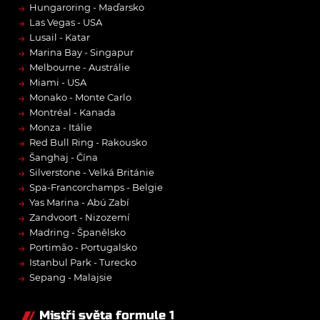
→
Hungaroring - Maďarsko
→
Las Vegas - USA
→
Lusail - Katar
→
Marina Bay - Singapur
→
Melbourne - Austrálie
→
Miami - USA
→
Monako - Monte Carlo
→
Montréal - Kanada
→
Monza - Itálie
→
Red Bull Ring - Rakousko
→
Šanghaj - Čína
→
Silverstone - Velká Británie
→
Spa-Francorchamps - Belgie
→
Yas Marina - Abú Zabí
→
Zandvoort - Nizozemí
→
Madring - Španělsko
→
Portimão - Portugalsko
→
Istanbul Park - Turecko
→
Sepang - Malajsie
Mistři světa formule 1