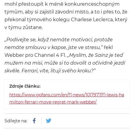
mohl přestoupit k méně konkurenceschopným
týmům, aby si zajistil závodní místo, a to i přes to, že
překonal týmového kolegu Charlese Leclerca, který
v týmu zůstane.
„Podívejte se, když nemáte motivaci, protože
nemáte smlouvu v kapse, jste ve stresu,“
řekl
Webber pro Channel 4 F1.
„Myslím, že Sainz je teď
mužem na misi, může si to dovolit a očividně jezdí
skvěle. Ferrari, víte, litují svého kroku?“
Zdroje článku:
https://www.gpfans.com/en/f1-news/1017977/f1-lewis-ha
milton-ferrari-move-regret-mark-webber/
Sdílejte na: