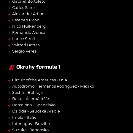
→
Gabriel Bortoleto
→
Carlos Sainz
→
Alexander Albon
→
Esteban Ocon
→
Nico Hülkenberg
→
Fernando Alonso
→
Lance Stroll
→
Valtteri Bottas
→
Sergio Pérez
Okruhy formule 1
→
Circuit of the Americas - USA
→
Autódromo Hermanos Rodríguez - Mexiko
→
Sachír - Bahrajn
→
Baku - Ázerbájdžán
→
Barcelona - Španělsko
→
Džidda - Saúdská Arábie
→
Imola - Itálie
→
Interlagos - Brazílie
→
Suzuka - Japonsko