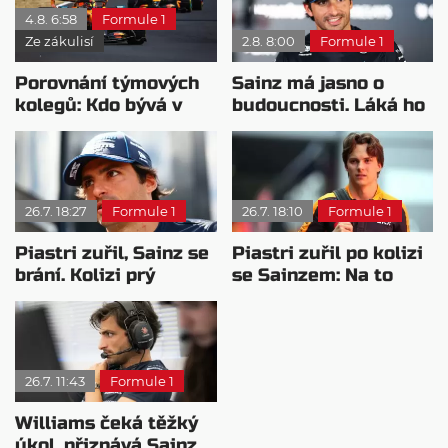
4.8. 6:58
Formule 1
Ze zákulisí
2.8. 8:00
Formule 1
Porovnání týmových
Sainz má jasno o
kolegů: Kdo bývá v
budoucnosti. Láká ho
sobotu nejrychlejší?
jiná závodní kategorie
26.7. 18:27
Formule 1
26.7. 18:10
Formule 1
Piastri zuřil, Sainz se
Piastri zuřil po kolizi
brání. Kolizi prý
se Sainzem: Na to
způsobil problém s
neexistuje žádná
vozem
omluva
26.7. 11:43
Formule 1
Williams čeká těžký
úkol, přiznává Sainz