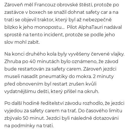
Zároveň měl Francouz obrovské štěstí, protože po
zastávce v boxech se snažil dohnat safety car a na
trati se objevil traktor, který byl až nebezpečně
blízko k jeho monopostu… Pilot AlphaTauri nadával
sprostě na tento incident, protože se podle jeho
slov mohl zabít.
Na konci druhého kola byly vyvěšeny červené vlajky.
Zhruba po 40 minutách bylo oznámeno, že závod
bude restartován za safety carem. Zároveň jezdci
museli nasadit pneumatiky do mokra. 2 minuty
před obnovením byl restart zrušen kvůli
vydatnějšímu dešti, který přišel na okruh.
Po další hodině ředitelství závodu rozhodlo, že jezdci
vyjedou za safety carem na trať. Do časového limitu
zbývalo 50 minut. Jezdci byli následně dotazováni
na podmínky na trati.