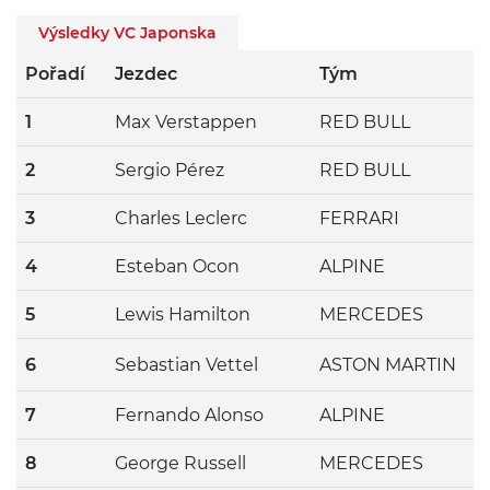
dvojnásobný mistr světa nebo ne.
Výsledky VC Japonska
Sám nizozemský pilot první dostal
informaci, že je mistr, následně to
Pořadí
Jezdec
Tým
bylo dementováno a pak znovu
1
Max Verstappen
RED BULL
potvrzeno, že je šampion sezóny
2022. Proč byly pochybnosti?
2
Sergio Pérez
RED BULL
3
Charles Leclerc
FERRARI
4
Esteban Ocon
ALPINE
5
Lewis Hamilton
MERCEDES
6
Sebastian Vettel
ASTON MARTIN
7
Fernando Alonso
ALPINE
8
George Russell
MERCEDES