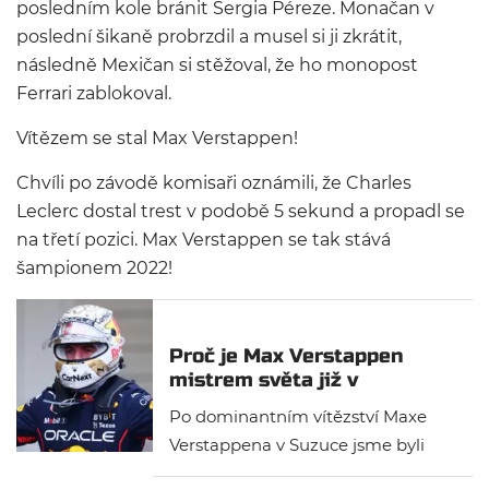
posledním kole bránit Sergia Péreze. Monačan v
poslední šikaně probrzdil a musel si ji zkrátit,
následně Mexičan si stěžoval, že ho monopost
Ferrari zablokoval.
Vítězem se stal Max Verstappen!
Chvíli po závodě komisaři oznámili, že Charles
Leclerc dostal trest v podobě 5 sekund a propadl se
na třetí pozici. Max Verstappen se tak stává
šampionem 2022!
Proč je Max Verstappen
mistrem světa již v
Japonsku?
Po dominantním vítězství Maxe
Verstappena v Suzuce jsme byli
svědky zmatků, jestli je už