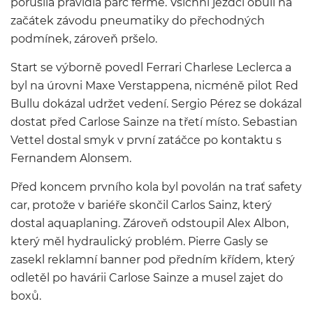
porušila pravidla parc fermé. Všichni jezdci obuli na
začátek závodu pneumatiky do přechodných
podmínek, zároveň pršelo.
Start se výborně povedl Ferrari Charlese Leclerca a
byl na úrovni Maxe Verstappena, nicméně pilot Red
Bullu dokázal udržet vedení. Sergio Pérez se dokázal
dostat před Carlose Sainze na třetí místo. Sebastian
Vettel dostal smyk v první zatáčce po kontaktu s
Fernandem Alonsem.
Před koncem prvního kola byl povolán na trať safety
car, protože v bariéře skončil Carlos Sainz, který
dostal aquaplaning. Zároveň odstoupil Alex Albon,
který měl hydraulický problém. Pierre Gasly se
zasekl reklamní banner pod předním křídem, který
odletěl po havárii Carlose Sainze a musel zajet do
boxů.