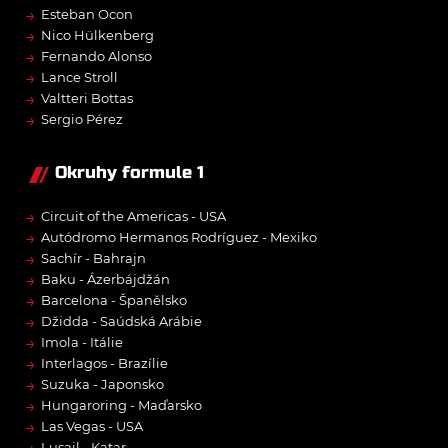
→
Esteban Ocon
→
Nico Hülkenberg
→
Fernando Alonso
→
Lance Stroll
→
Valtteri Bottas
→
Sergio Pérez
Okruhy formule 1
→
Circuit of the Americas - USA
→
Autódromo Hermanos Rodríguez - Mexiko
→
Sachír - Bahrajn
→
Baku - Ázerbájdžán
→
Barcelona - Španělsko
→
Džidda - Saúdská Arábie
→
Imola - Itálie
→
Interlagos - Brazílie
→
Suzuka - Japonsko
→
Hungaroring - Maďarsko
→
Las Vegas - USA
→
Lusail - Katar