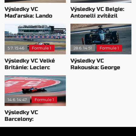
Výsledky VC
Výsledky VC Belgie:
Maďarska: Lando
Antonelli zvítězil
Norris si podmanil
těsně před Leclercem,
Hungaroring!
Russell bez bodů
5.7. 15:46
Formule 1
28.6. 14:51
Formule 1
Výsledky VC Velké
Výsledky VC
Británie: Leclerc
Rakouska: George
zvítězil! Antonelli měl
Russell ovládl Red
technický problém
Bull Ring
14.6. 14:47
Formule 1
Výsledky VC
Barcelony:
Hamiltonova první
výhra za Ferrari