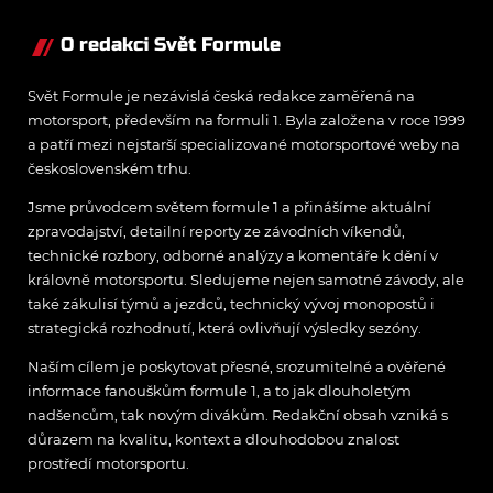
O redakci Svět Formule
Svět Formule je nezávislá česká redakce zaměřená na
motorsport, především na formuli 1. Byla založena v roce 1999
a patří mezi nejstarší specializované motorsportové weby na
československém trhu.
Jsme průvodcem světem formule 1 a přinášíme aktuální
zpravodajství, detailní reporty ze závodních víkendů,
technické rozbory, odborné analýzy a komentáře k dění v
královně motorsportu. Sledujeme nejen samotné závody, ale
také zákulisí týmů a jezdců, technický vývoj monopostů i
strategická rozhodnutí, která ovlivňují výsledky sezóny.
Naším cílem je poskytovat přesné, srozumitelné a ověřené
informace fanouškům formule 1, a to jak dlouholetým
nadšencům, tak novým divákům. Redakční obsah vzniká s
důrazem na kvalitu, kontext a dlouhodobou znalost
prostředí motorsportu.