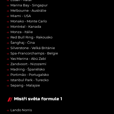
→
Marina Bay - Singapur
→
Melbourne - Austrálie
→
Miami - USA
→
Monako - Monte Carlo
→
Montréal - Kanada
→
Monza - Itálie
→
Red Bull Ring - Rakousko
→
Šanghaj - Čína
→
Silverstone - Velká Británie
→
Spa-Francorchamps - Belgie
→
Yas Marina - Abú Zabí
→
Zandvoort - Nizozemí
→
Madring - Španělsko
→
Portimão - Portugalsko
→
Istanbul Park - Turecko
→
Sepang - Malajsie
Mistři světa formule 1
→
Lando Norris