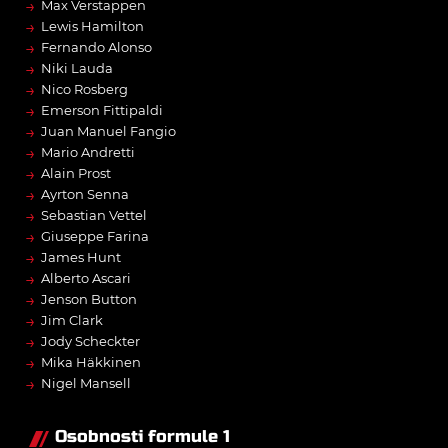
→
Max Verstappen
→
Lewis Hamilton
→
Fernando Alonso
→
Niki Lauda
→
Nico Rosberg
→
Emerson Fittipaldi
→
Juan Manuel Fangio
→
Mario Andretti
→
Alain Prost
→
Ayrton Senna
→
Sebastian Vettel
→
Giuseppe Farina
→
James Hunt
→
Alberto Ascari
→
Jenson Button
→
Jim Clark
→
Jody Scheckter
→
Mika Häkkinen
→
Nigel Mansell
Osobnosti formule 1