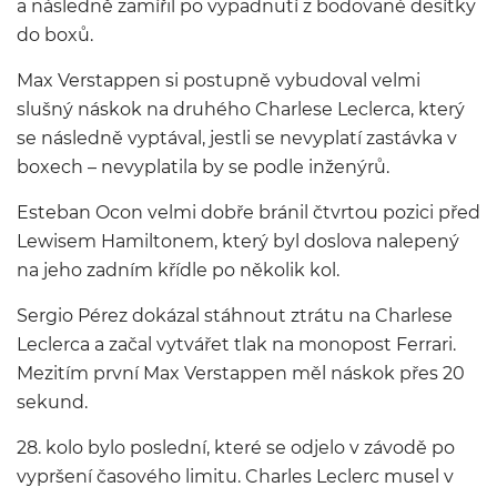
a následně zamířil po vypadnutí z bodované desítky
do boxů.
Max Verstappen si postupně vybudoval velmi
slušný náskok na druhého Charlese Leclerca, který
se následně vyptával, jestli se nevyplatí zastávka v
boxech – nevyplatila by se podle inženýrů.
Esteban Ocon velmi dobře bránil čtvrtou pozici před
Lewisem Hamiltonem, který byl doslova nalepený
na jeho zadním křídle po několik kol.
Sergio Pérez dokázal stáhnout ztrátu na Charlese
Leclerca a začal vytvářet tlak na monopost Ferrari.
Mezitím první Max Verstappen měl náskok přes 20
sekund.
28. kolo bylo poslední, které se odjelo v závodě po
vypršení časového limitu. Charles Leclerc musel v