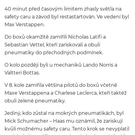
40 minut před časovým limitem zhasly světla na
safety caru a závod byl restastartován. Ve vedení byl
Max Verstappen.
Do boxů okamžitě zamířili Nicholas Latifi a
Sebastian Vettel, kteří zariskovali a obuli
pneumatiky do přechodných podmínek.
O kolo později byli u mechaniků Lando Norris a
Valtteri Bottas.
V 8. kole zamířila většina pilotů do boxů včetně
Maxe Verstappena a Charlese Leclerca, kteří taktéž
obuli zelené pneumatiky.
Jediný, kdo zůstal na mokrých pneumatikách, byl
Mick Schumacher – Haas mu oznámil, že zariskují
kvůli možnému safety caru. Tento krok se nevyplatil