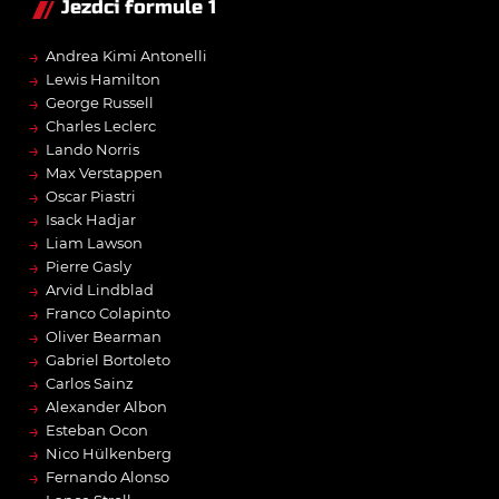
Jezdci formule 1
→
Andrea Kimi Antonelli
→
Lewis Hamilton
→
George Russell
→
Charles Leclerc
→
Lando Norris
→
Max Verstappen
→
Oscar Piastri
→
Isack Hadjar
→
Liam Lawson
→
Pierre Gasly
→
Arvid Lindblad
→
Franco Colapinto
→
Oliver Bearman
→
Gabriel Bortoleto
→
Carlos Sainz
→
Alexander Albon
→
Esteban Ocon
→
Nico Hülkenberg
→
Fernando Alonso