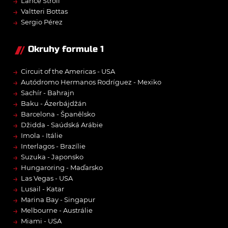
→
Lance Stroll
→
Valtteri Bottas
→
Sergio Pérez
Okruhy formule 1
→
Circuit of the Americas - USA
→
Autódromo Hermanos Rodríguez - Mexiko
→
Sachír - Bahrajn
→
Baku - Ázerbájdžán
→
Barcelona - Španělsko
→
Džidda - Saúdská Arábie
→
Imola - Itálie
→
Interlagos - Brazílie
→
Suzuka - Japonsko
→
Hungaroring - Maďarsko
→
Las Vegas - USA
→
Lusail - Katar
→
Marina Bay - Singapur
→
Melbourne - Austrálie
→
Miami - USA