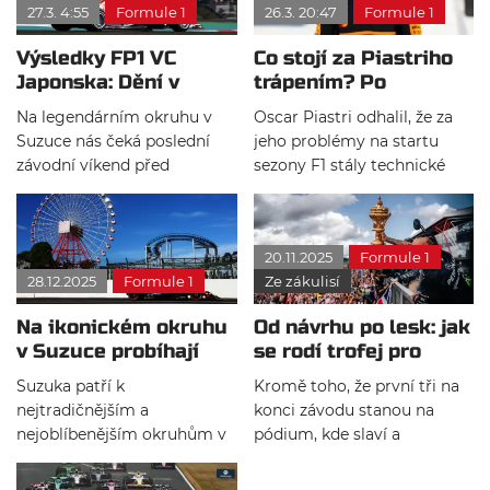
27.3. 4:55
Formule 1
26.3. 20:47
Formule 1
byl s výsledkem kvalifikace
části kvalifikace vyřazen
spokojený. Před závodem
Arvidem Lindbladem.
Výsledky FP1 VC
Co stojí za Piastriho
ale cítí nejistotu, protože
Japonska: Dění v
trápením? Po
nemá dostatek dat, zejména
Suzuce odstartovalo,
vyšetřování má jasno
z jízd s plnou nádrží.
Na legendárním okruhu v
Oscar Piastri odhalil, že za
favoriti potvrdili
Suzuce nás čeká poslední
jeho problémy na startu
formu
závodní víkend před
sezony F1 stály technické
dlouhou, více než měsíční
potíže s pohonnou
pauzou, po které se F1
jednotkou. Kvůli nim
představí v Miami. Do
nedokázal odstartovat ani v
20.11.2025
Formule 1
víkendu vstupuje jako
Austrálii, ani v Číně, což
28.12.2025
Formule 1
Ze zákulisí
největší favorit Mercedes,
prohloubilo trápení
ale Ferrari mu pořádně
McLarenu. Přesto zůstává
Na ikonickém okruhu
Od návrhu po lesk: jak
dýchá na záda.
optimistický a věří, že se
v Suzuce probíhají
se rodí trofej pro
tým v dalších závodech
úpravy
vítěze F1?
zlepší.
Suzuka patří k
Kromě toho, že první tři na
nejtradičnějším a
konci závodu stanou na
nejoblíbenějším okruhům v
pódium, kde slaví a
kalendáři. Mnohokrát se zde
postříkají se šampaňským,
rozhodlo o mistrovském
odnášejí si jezdci i trofej.