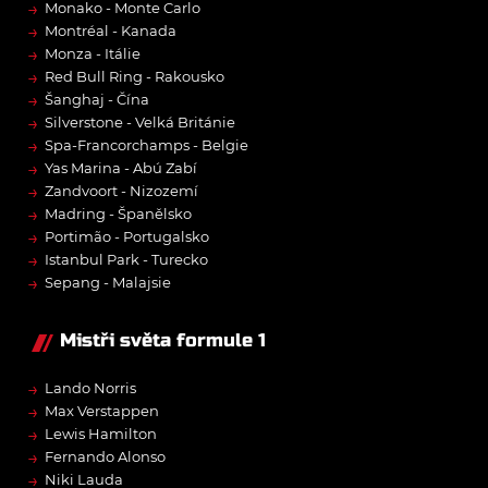
→
Monako - Monte Carlo
→
Montréal - Kanada
→
Monza - Itálie
→
Red Bull Ring - Rakousko
→
Šanghaj - Čína
→
Silverstone - Velká Británie
→
Spa-Francorchamps - Belgie
→
Yas Marina - Abú Zabí
→
Zandvoort - Nizozemí
→
Madring - Španělsko
→
Portimão - Portugalsko
→
Istanbul Park - Turecko
→
Sepang - Malajsie
Mistři světa formule 1
→
Lando Norris
→
Max Verstappen
→
Lewis Hamilton
→
Fernando Alonso
→
Niki Lauda