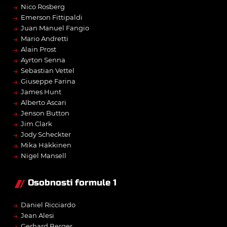
→
Nico Rosberg
→
Emerson Fittipaldi
→
Juan Manuel Fangio
→
Mario Andretti
→
Alain Prost
→
Ayrton Senna
→
Sebastian Vettel
→
Giuseppe Farina
→
James Hunt
→
Alberto Ascari
→
Jenson Button
→
Jim Clark
→
Jody Scheckter
→
Mika Häkkinen
→
Nigel Mansell
Osobnosti formule 1
→
Daniel Ricciardo
→
Jean Alesi
→
Gerhard Berger