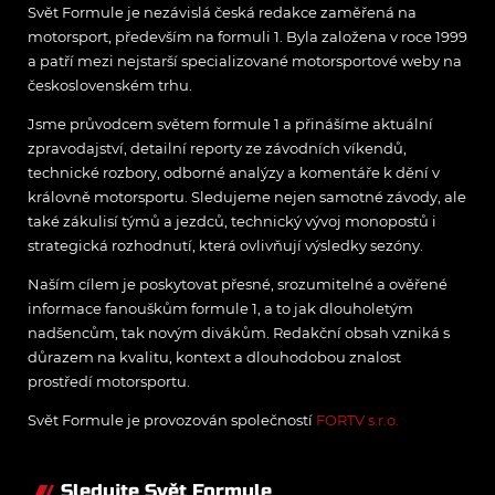
Svět Formule je nezávislá česká redakce zaměřená na
motorsport, především na formuli 1. Byla založena v roce 1999
a patří mezi nejstarší specializované motorsportové weby na
československém trhu.
Jsme průvodcem světem formule 1 a přinášíme aktuální
zpravodajství, detailní reporty ze závodních víkendů,
technické rozbory, odborné analýzy a komentáře k dění v
královně motorsportu. Sledujeme nejen samotné závody, ale
také zákulisí týmů a jezdců, technický vývoj monopostů i
strategická rozhodnutí, která ovlivňují výsledky sezóny.
Naším cílem je poskytovat přesné, srozumitelné a ověřené
informace fanouškům formule 1, a to jak dlouholetým
nadšencům, tak novým divákům. Redakční obsah vzniká s
důrazem na kvalitu, kontext a dlouhodobou znalost
prostředí motorsportu.
Svět Formule je provozován společností
FORTV s.r.o.
Sledujte Svět Formule