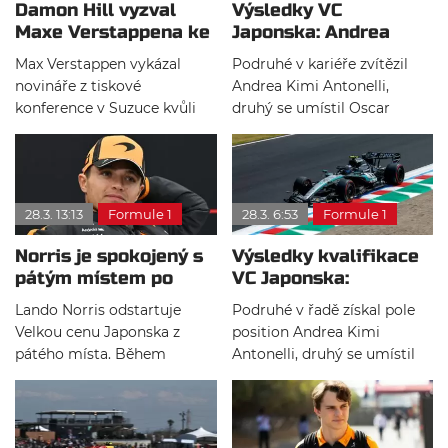
Damon Hill vyzval
Výsledky VC
Maxe Verstappena ke
Japonska: Andrea
zlepšení práce s
Kimi Antonelli
Max Verstappen vykázal
Podruhé v kariéře zvítězil
médii
podruhé v kariéře
novináře z tiskové
Andrea Kimi Antonelli,
vítězí!
konference v Suzuce kvůli
druhý se umístil Oscar
otázce na loňskou sezonu.
Piastri a na třetím místě
Damon Hill jeho chování
dojel Charles Leclerc. Závod
kritizoval a doporučil mu
ovlivnila nehoda Olivera
získat zkušenosti s médii.
Bearmana a následný výjezd
28.3. 13:13
Formule 1
28.3. 6:53
Formule 1
Podle Hilla je práce s
safety caru, ze kterého
novináři důležitou součástí
profitoval právě italský
Norris je spokojený s
Výsledky kvalifikace
role jezdce ve formuli 1.
jezdec.
pátým místem po
VC Japonska:
nepříjemném víkendu
Antonelli si podmanil
Lando Norris odstartuje
Podruhé v řadě získal pole
Suzuku!
Velkou cenu Japonska z
position Andrea Kimi
pátého místa. Během
Antonelli, druhý se umístil
víkendu ho trápily technické
jeho týmový kolega George
problémy, kvůli kterým odjel
Russell a na třetím místě
méně kol než jeho týmový
skončil Oscar Piatri. Max
kolega Oscar Piastri. Přesto
Verstappen byl ve druhé