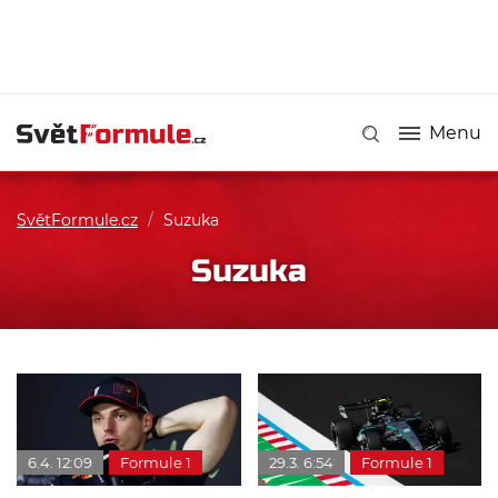
Menu
SvětFormule.cz
/
Suzuka
Suzuka
6.4. 12:09
Formule 1
29.3. 6:54
Formule 1