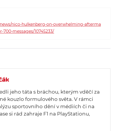
/news/nico-hulkenberg-on-overwhelming-afterma
er-700-messages/10745233/
čák
ivedli jeho táta s bráchou, kterým vděčí za
čné kouzlo formulového světa. V rámci
alýzu sportovního dění v médiích či na
se si rád zahraje F1 na PlayStationu,