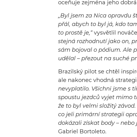
oceňuje zejména jeho dobrá 
„Byl jsem za Nica opravdu š
přál, abych to byl já, kdo t
to prostě je,“
vysvětlil nováč
stejná rozhodnutí jako on, 
sám bojoval o pódium. Ale p
udělal – přezout na suché p
Brazilský pilot se chtěl inspi
ale nakonec vhodná strategi
nevyplatilo. Všichni jsme s 
spoustu jezdců vyjet mimo t
že to byl velmi složitý závod.
co jeli primární strategii op
dokázali získat body – nebo
Gabriel Bortoleto.