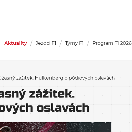
Aktuality
Jezdci F1
Týmy F1
Program F1 2026
 úžasný zážitek. Hülkenberg o pódiových oslavách
asný zážitek.
ových oslavách