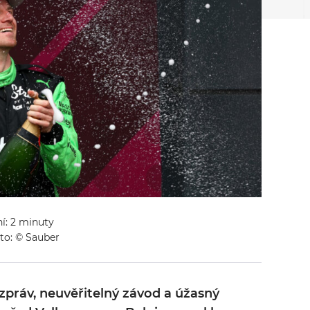
ní: 2 minuty
to: © Sauber
zpráv, neuvěřitelný závod a úžasný