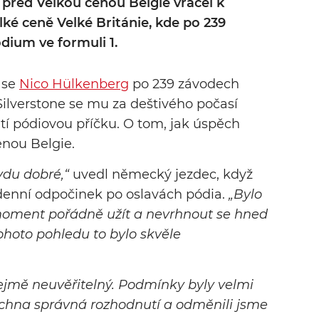
 před Velkou cenou Belgie vracel k
ké ceně Velké Británie, kde po 239
dium ve formuli 1.
 se
Nico Hülkenberg
po 239 závodech
 Silverstone se mu za deštivého počasí
etí pódiovou příčku. O tom, jak úspěch
enou Belgie.
vdu dobré,“
uvedl německý jezdec, když
ýdenní odpočinek po oslavách pódia.
„Bylo
 moment pořádně užít a nevrhnout se hned
ohoto pohledu to bylo skvěle
jmě neuvěřitelný. Podmínky byly velmi
šechna správná rozhodnutí a odměnili jsme