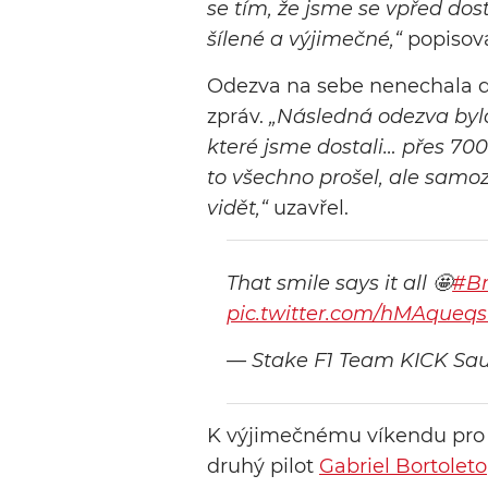
se tím, že jsme se vpřed dost
šílené a výjimečné,“
popisova
Odezva na sebe nenechala dl
zpráv.
„Následná odezva byla
které jsme dostali… přes 700
to všechno prošel, ale samoz
vidět,“
uzavřel.
That smile says it all 🤩
#Br
pic.twitter.com/hMAqueq
— Stake F1 Team KICK Sa
K výjimečnému víkendu pro H
druhý pilot
Gabriel Bortoleto