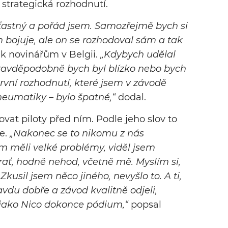
strategická rozhodnutí.
ťastný a pořád jsem. Samozřejmě bych si
am bojuje, ale on se rozhodoval sám a tak
ek novinářům v Belgii.
„Kdybych udělal
pravděpodobně bych byl blízko nebo bych
rvní rozhodnutí, které jsem v závodě
neumatiky – bylo špatné,“
dodal.
rovat piloty před ním. Podle jeho slov to
e.
„Nakonec se to nikomu z nás
tím měli velké problémy, viděl jsem
rať, hodně nehod, včetně mě. Myslím si,
 Zkusil jsem něco jiného, nevyšlo to. A ti,
ravdu dobře a závod kvalitně odjeli,
 jako Nico dokonce pódium,“
popsal