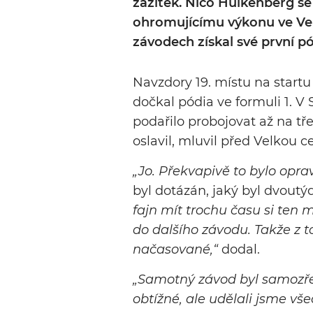
zážitek. Nico Hülkenberg se
ohromujícímu výkonu ve Vel
závodech získal své první pó
Navzdory 19. místu na startu
dočkal pódia ve formuli 1. V
podařilo probojovat až na tř
oslavil, mluvil před Velkou c
„Jo. Překvapivě to bylo opra
byl dotázán, jaký byl dvout
fajn mít trochu času si ten
do dalšího závodu. Takže z t
načasované,“
dodal.
„Samotný závod byl samozře
obtížné, ale udělali jsme v