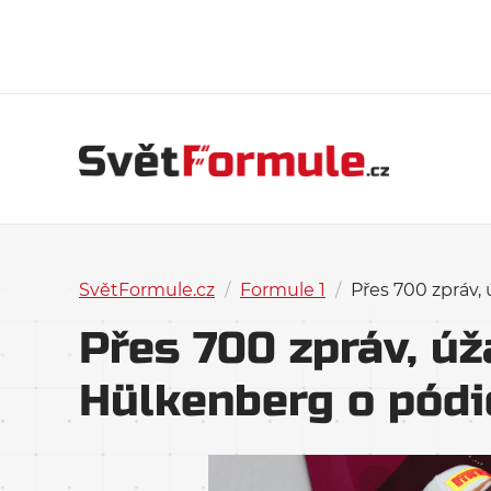
SvětFormule.cz
/
Formule 1
/
Přes 700 zpráv,
Přes 700 zpráv, úž
Hülkenberg o pódi