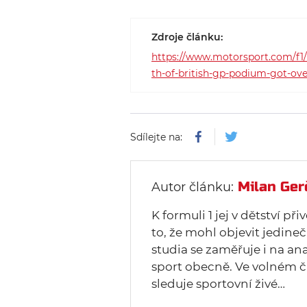
Zdroje článku:
https://www.motorsport.com/f1
th-of-british-gp-podium-got-ov
Sdílejte na:
Milan Ger
Autor článku:
K formuli 1 jej v dětství př
to, že mohl objevit jedine
studia se zaměřuje i na an
sport obecně. Ve volném ča
sleduje sportovní živé…