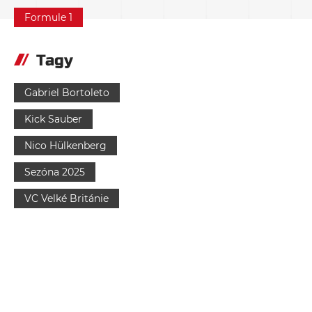
Formule 1
Tagy
Gabriel Bortoleto
Kick Sauber
Nico Hülkenberg
Sezóna 2025
VC Velké Británie