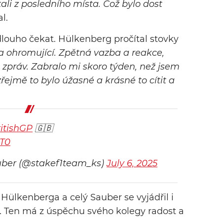
ali z posledního místa. Což bylo dost
l.
ouho čekat. Hülkenberg pročítal stovky
 ohromující. Zpětná vazba a reakce,
 zpráv. Zabralo mi skoro týden, než jsem
řejmě to bylo úžasné a krásné to cítit a
itishGP
🇬🇧
sT0
uber (@stakef1team_ks)
July 6, 2025
ülkenberga a celý Sauber se vyjádřil i
. Ten má z úspěchu svého kolegy radost a