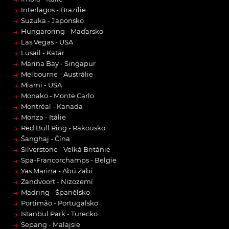
→
Interlagos - Brazílie
→
Suzuka - Japonsko
→
Hungaroring - Maďarsko
→
Las Vegas - USA
→
Lusail - Katar
→
Marina Bay - Singapur
→
Melbourne - Austrálie
→
Miami - USA
→
Monako - Monte Carlo
→
Montréal - Kanada
→
Monza - Itálie
→
Red Bull Ring - Rakousko
→
Šanghaj - Čína
→
Silverstone - Velká Británie
→
Spa-Francorchamps - Belgie
→
Yas Marina - Abú Zabí
→
Zandvoort - Nizozemí
→
Madring - Španělsko
→
Portimão - Portugalsko
→
Istanbul Park - Turecko
→
Sepang - Malajsie