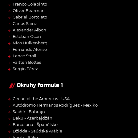
→
Franco Colapinto
→
Oliver Bearman
→
Gabriel Bortoleto
→
Carlos Sainz
→
Alexander Albon
→
Esteban Ocon
→
Nico Hülkenberg
→
Fernando Alonso
→
Lance Stroll
→
Valtteri Bottas
→
Sergio Pérez
Okruhy formule 1
→
Circuit of the Americas - USA
→
Autódromo Hermanos Rodríguez - Mexiko
→
Sachír - Bahrajn
→
Baku - Ázerbájdžán
→
Barcelona - Španělsko
→
Džidda - Saúdská Arábie
→
Imola - Itálie