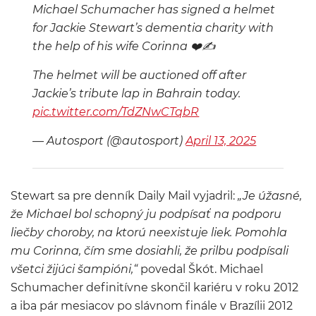
Michael Schumacher has signed a helmet
for Jackie Stewart’s dementia charity with
the help of his wife Corinna ❤️✍️
The helmet will be auctioned off after
Jackie’s tribute lap in Bahrain today.
pic.twitter.com/TdZNwCTqbR
— Autosport (@autosport)
April 13, 2025
Stewart sa pre denník Daily Mail vyjadril:
„Je úžasné,
že Michael bol schopný ju podpísať na podporu
liečby choroby, na ktorú neexistuje liek. Pomohla
mu Corinna, čím sme dosiahli, že prilbu podpísali
všetci žijúci šampióni,“
povedal Škót. Michael
Schumacher definitívne skončil kariéru v roku 2012
a iba pár mesiacov po slávnom finále v Brazílii 2012