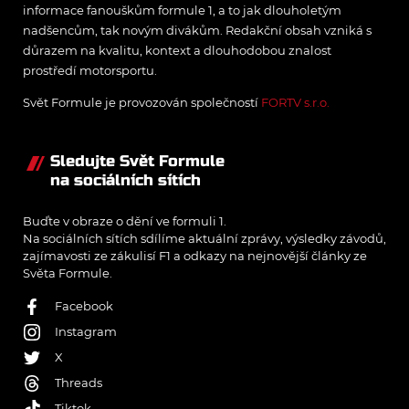
informace fanouškům formule 1, a to jak dlouholetým
nadšencům, tak novým divákům. Redakční obsah vzniká s
důrazem na kvalitu, kontext a dlouhodobou znalost
prostředí motorsportu.
Svět Formule je provozován společností
FORTV s.r.o.
Sledujte Svět Formule
na sociálních sítích
Buďte v obraze o dění ve formuli 1.
Na sociálních sítích sdílíme aktuální zprávy, výsledky závodů,
zajímavosti ze zákulisí F1 a odkazy na nejnovější články ze
Světa Formule.
Facebook
Instagram
X
Threads
Tiktok