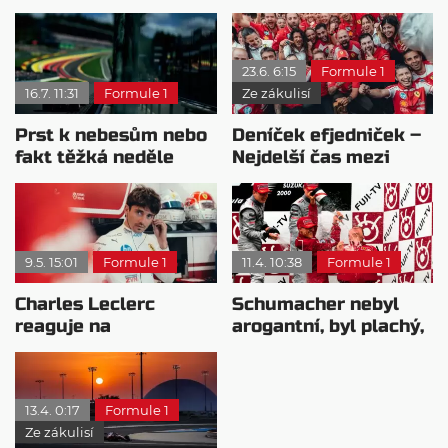
23.6. 6:15
Formule 1
16.7. 11:31
Formule 1
Ze zákulisí
Prst k nebesům nebo
Deníček efjedniček –
fakt těžká neděle
Nejdelší čas mezi
aneb Kvíz k VC Belgie
vítězstvími
9.5. 15:01
Formule 1
11.4. 10:38
Formule 1
Charles Leclerc
Schumacher nebyl
reaguje na
arogantní, byl plachý,
neuvěřitelnou
tvrdí Todt
statistiku Ferrari
13.4. 0:17
Formule 1
Ze zákulisí