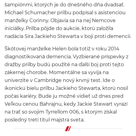
šampiónmi, ktorých je do dnešného dňa dvadsať.
Michael Schumacher prilbu podpísal s asistenciou
manželky Corinny. Objavia sa na nej Nemcove
iniciálky. Prilba pôjde do aukcie, ktorú založila
nadácia Sira Jackieho Stewarta v boji proti demencii.
Škótovej manželke Helen bola totiž v roku 2014
diagnostikovaná demencia. Vyzbierané príspevky z
dražby prilby budú použité na ďalší boj proti tejto
zákernej chorobe. Momentálne sa vyvíja na
univerzite v Cambridge nový krvný test. Ide o
ikonickú bielu prilbu Jackieho Stewarta, ktorú nosil
počas kariéry. Bude ju možné vidieť už dnes pred
Veľkou cenou Bahrajnu, kedy Jackie Stewart vyrazí
na trať so svojim Tyrrellom 006, s ktorým získal
posledný tretí titul majstra sveta.