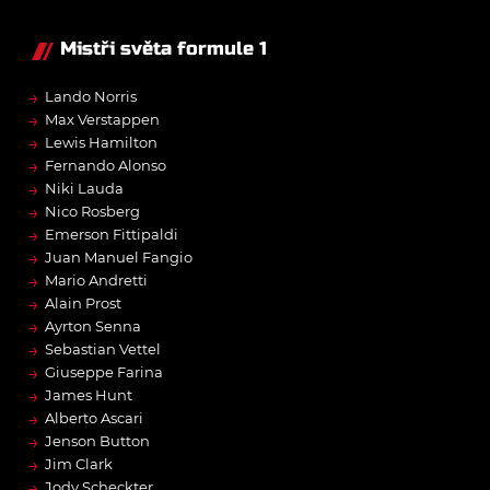
Mistři světa formule 1
→
Lando Norris
→
Max Verstappen
→
Lewis Hamilton
→
Fernando Alonso
→
Niki Lauda
→
Nico Rosberg
→
Emerson Fittipaldi
→
Juan Manuel Fangio
→
Mario Andretti
→
Alain Prost
→
Ayrton Senna
→
Sebastian Vettel
→
Giuseppe Farina
→
James Hunt
→
Alberto Ascari
→
Jenson Button
→
Jim Clark
→
Jody Scheckter