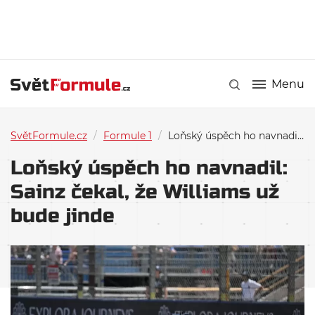
Menu
SvětFormule.cz
/
Formule 1
/
Loňský úspěch ho navnadil: Sainz čekal, že Williams už bude jinde
Loňský úspěch ho navnadil:
Sainz čekal, že Williams už
bude jinde