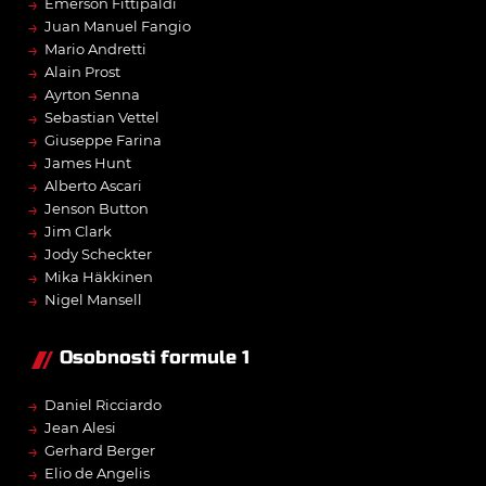
→
Emerson Fittipaldi
→
Juan Manuel Fangio
→
Mario Andretti
→
Alain Prost
→
Ayrton Senna
→
Sebastian Vettel
→
Giuseppe Farina
→
James Hunt
→
Alberto Ascari
→
Jenson Button
→
Jim Clark
→
Jody Scheckter
→
Mika Häkkinen
→
Nigel Mansell
Osobnosti formule 1
→
Daniel Ricciardo
→
Jean Alesi
→
Gerhard Berger
→
Elio de Angelis