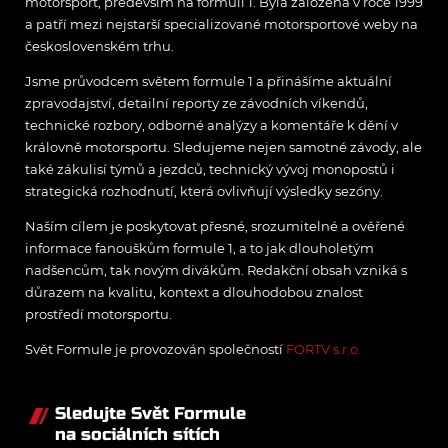
motorsport, především na formuli 1. Byla založena v roce 1999
a patří mezi nejstarší specializované motorsportové weby na
československém trhu.
Jsme průvodcem světem formule 1 a přinášíme aktuální
zpravodajství, detailní reporty ze závodních víkendů,
technické rozbory, odborné analýzy a komentáře k dění v
královně motorsportu. Sledujeme nejen samotné závody, ale
také zákulisí týmů a jezdců, technický vývoj monopostů i
strategická rozhodnutí, která ovlivňují výsledky sezóny.
Naším cílem je poskytovat přesné, srozumitelné a ověřené
informace fanouškům formule 1, a to jak dlouholetým
nadšencům, tak novým divákům. Redakční obsah vzniká s
důrazem na kvalitu, kontext a dlouhodobou znalost
prostředí motorsportu.
Svět Formule je provozován společností
FORTV s.r.o.
Sledujte Svět Formule
na sociálních sítích