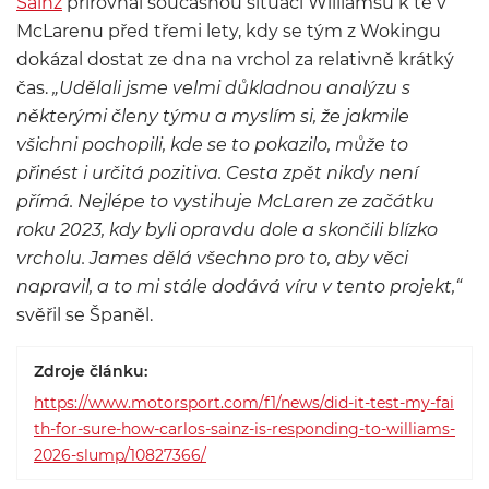
Sainz
přirovnal současnou situaci Williamsu k té v
McLarenu před třemi lety, kdy se tým z Wokingu
dokázal dostat ze dna na vrchol za relativně krátký
čas.
„Udělali jsme velmi důkladnou analýzu s
některými členy týmu a myslím si, že jakmile
všichni pochopili, kde se to pokazilo, může to
přinést i určitá pozitiva. Cesta zpět nikdy není
přímá. Nejlépe to vystihuje McLaren ze začátku
roku 2023, kdy byli opravdu dole a skončili blízko
vrcholu. James dělá všechno pro to, aby věci
napravil, a to mi stále dodává víru v tento projekt,“
svěřil se Španěl.
Zdroje článku:
https://www.motorsport.com/f1/news/did-it-test-my-fai
th-for-sure-how-carlos-sainz-is-responding-to-williams-
2026-slump/10827366/