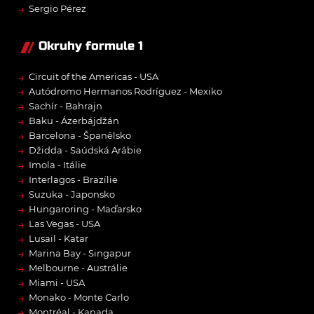
→
Sergio Pérez
Okruhy formule 1
→
Circuit of the Americas - USA
→
Autódromo Hermanos Rodríguez - Mexiko
→
Sachír - Bahrajn
→
Baku - Ázerbájdžán
→
Barcelona - Španělsko
→
Džidda - Saúdská Arábie
→
Imola - Itálie
→
Interlagos - Brazílie
→
Suzuka - Japonsko
→
Hungaroring - Maďarsko
→
Las Vegas - USA
→
Lusail - Katar
→
Marina Bay - Singapur
→
Melbourne - Austrálie
→
Miami - USA
→
Monako - Monte Carlo
→
Montréal - Kanada