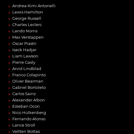
→
Andrea Kimi Antonelli
→
Lewis Hamilton
→
George Russell
→
Charles Leclerc
→
Lando Norris
→
Max Verstappen
→
Oscar Piastri
→
Isack Hadjar
→
Liam Lawson
→
Pierre Gasly
→
Arvid Lindblad
→
Franco Colapinto
→
Oliver Bearman
→
Gabriel Bortoleto
→
Carlos Sainz
→
Alexander Albon
→
Esteban Ocon
→
Nico Hülkenberg
→
Fernando Alonso
→
Lance Stroll
→
Valtteri Bottas