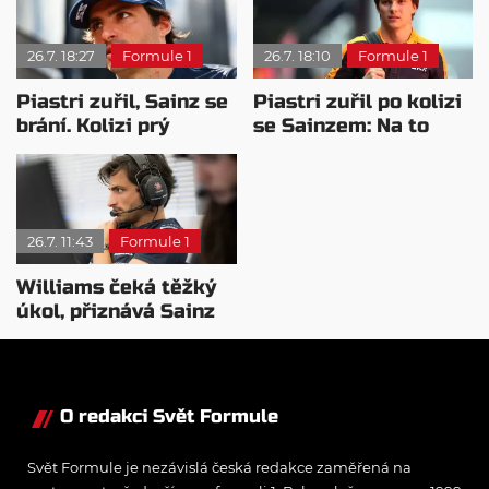
26.7. 18:27
Formule 1
26.7. 18:10
Formule 1
Piastri zuřil, Sainz se
Piastri zuřil po kolizi
brání. Kolizi prý
se Sainzem: Na to
způsobil problém s
neexistuje žádná
vozem
omluva
26.7. 11:43
Formule 1
Williams čeká těžký
úkol, přiznává Sainz
O redakci Svět Formule
Svět Formule je nezávislá česká redakce zaměřená na