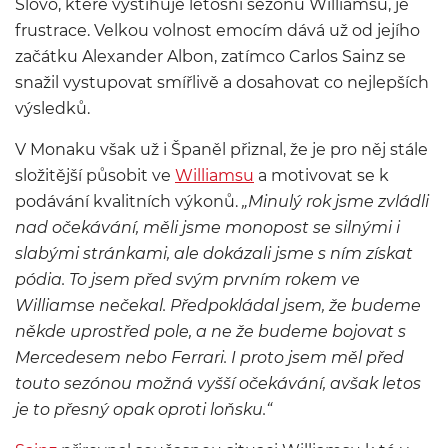
Slovo, které vystihuje letošní sezónu
Williamsu
, je
frustrace. Velkou volnost emocím dává už od jejího
začátku Alexander Albon, zatímco Carlos Sainz se
snažil vystupovat smířlivě a dosahovat co nejlepších
výsledků.
V Monaku však už i Španěl přiznal, že je pro něj stále
složitější působit ve
Williamsu
a motivovat se k
podávání kvalitních výkonů.
„Minulý rok jsme zvládli
nad očekávání, měli jsme monopost se silnými i
slabými stránkami, ale dokázali jsme s ním získat
pódia. To jsem před svým prvním rokem ve
Williamse nečekal. Předpokládal jsem, že budeme
někde uprostřed pole, a ne že budeme bojovat s
Mercedesem nebo Ferrari. I proto jsem měl před
touto sezónou možná vyšší očekávání, avšak letos
je to přesný opak oproti loňsku.“