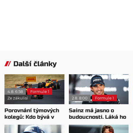
Další články
4.8. 6:58
Formule 1
Ze zákulisí
2.8. 8:00
Formule 1
Porovnání týmových
Sainz má jasno o
kolegů: Kdo bývá v
budoucnosti. Láká ho
sobotu nejrychlejší?
jiná závodní kategorie