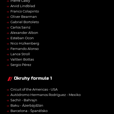
→
Pierre Gasly
→
Arvid Lindblad
→
Franco Colapinto
→
Oliver Bearman
→
Gabriel Bortoleto
→
Carlos Sainz
→
Alexander Albon
→
Esteban Ocon
→
Nico Hülkenberg
→
Fernando Alonso
→
Lance Stroll
→
Valtteri Bottas
→
Sergio Pérez
Okruhy formule 1
→
Circuit of the Americas - USA
→
Autódromo Hermanos Rodríguez - Mexiko
→
Sachír - Bahrajn
→
Baku - Ázerbájdžán
→
Barcelona - Španělsko