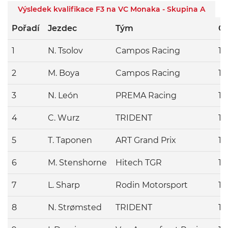
Výsledek kvalifikace F3 na VC Monaka - Skupina A
Pořadí
Jezdec
Tým
Č
1
N. Tsolov
Campos Racing
1:
2
M. Boya
Campos Racing
1:
3
N. León
PREMA Racing
1:
4
C. Wurz
TRIDENT
1:
5
T. Taponen
ART Grand Prix
1:
6
M. Stenshorne
Hitech TGR
1:
7
L. Sharp
Rodin Motorsport
1:
8
N. Strømsted
TRIDENT
1: