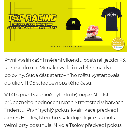
První kvalifikační měření víkendu obstarali jezdci F3,
kteří se do ulic Monaka vydali rozděleni na dvě
poloviny. Sudá část startovního roštu vystartovala
do ulic v 11:05 středoevropského času.
V této první skupině byl i druhý nejlepší pilot
průběžného hodnocení Noah Stromsted v barvách
Tridentu. První rychlý pokus kvalifikace předvedl
James Hedley, kterého však dojíždějící skupinka
velmi brzy odsunula. Nikola Tsolov předvedl pokus