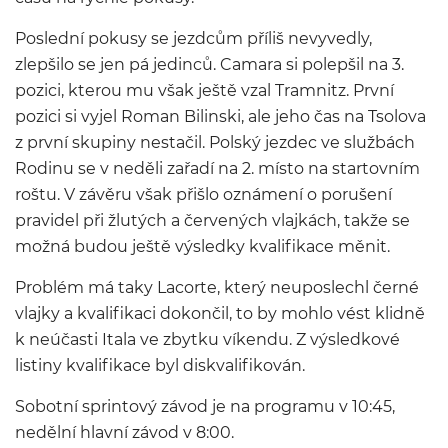
Poslední pokusy se jezdcům příliš nevyvedly,
zlepšilo se jen pá jedinců. Camara si polepšil na 3.
pozici, kterou mu však ještě vzal Tramnitz. První
pozici si vyjel Roman Bilinski, ale jeho čas na Tsolova
z první skupiny nestačil. Polský jezdec ve službách
Rodinu se v neděli zařadí na 2. místo na startovním
roštu. V závěru však přišlo oznámení o porušení
pravidel při žlutých a červených vlajkách, takže se
možná budou ještě výsledky kvalifikace měnit.
Problém má taky Lacorte, který neuposlechl černé
vlajky a kvalifikaci dokončil, to by mohlo vést klidně
k neúčasti Itala ve zbytku víkendu. Z výsledkové
listiny kvalifikace byl diskvalifikován.
Sobotní sprintový závod je na programu v 10:45,
nedělní hlavní závod v 8:00.