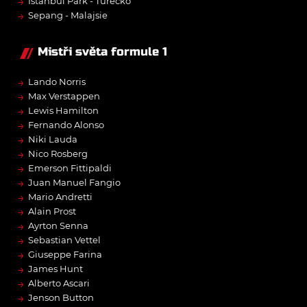
→
Istanbul Park - Turecko
→
Sepang - Malajsie
Mistři světa formule 1
→
Lando Norris
→
Max Verstappen
→
Lewis Hamilton
→
Fernando Alonso
→
Niki Lauda
→
Nico Rosberg
→
Emerson Fittipaldi
→
Juan Manuel Fangio
→
Mario Andretti
→
Alain Prost
→
Ayrton Senna
→
Sebastian Vettel
→
Giuseppe Farina
→
James Hunt
→
Alberto Ascari
→
Jenson Button