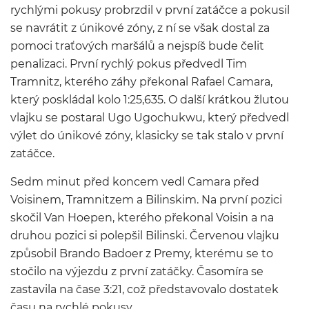
rychlými pokusy probrzdil v první zatáčce a pokusil
se navrátit z únikové zóny, z ní se však dostal za
pomoci traťových maršálů a nejspíš bude čelit
penalizaci. První rychlý pokus předvedl Tim
Tramnitz, kterého záhy překonal Rafael Camara,
který poskládal kolo 1:25,635. O další krátkou žlutou
vlajku se postaral Ugo Ugochukwu, který předvedl
výlet do únikové zóny, klasicky se tak stalo v první
zatáčce.
Sedm minut před koncem vedl Camara před
Voisinem, Tramnitzem a Bilinskim. Na první pozici
skočil Van Hoepen, kterého překonal Voisin a na
druhou pozici si polepšil Bilinski. Červenou vlajku
způsobil Brando Badoer z Premy, kterému se to
stočilo na výjezdu z první zatáčky. Časomíra se
zastavila na čase 3:21, což představovalo dostatek
času na rychlé pokusy.