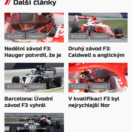
Další články
9.5.2021
Ostatní
8.5.2021
Ostatní
Nedělní závod F3:
Druhý závod F3:
Hauger potvrdil, že je
Caldwell s anglickým
králem Barcelony
klidem k vítězství
8.5.2021
Ostatní
7.5.2021
Ostatní
Barcelona: Úvodní
V kvalifikaci F3 byl
závod F3 vyhrál
nejrychlejší Nor
Smoljar, Sargeant
Dennis Hauger
čtvrtý