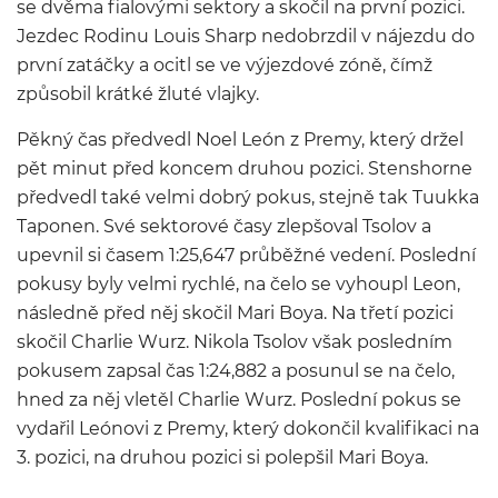
se dvěma fialovými sektory a skočil na první pozici.
Jezdec Rodinu Louis Sharp nedobrzdil v nájezdu do
první zatáčky a ocitl se ve výjezdové zóně, čímž
způsobil krátké žluté vlajky.
Pěkný čas předvedl Noel León z Premy, který držel
pět minut před koncem druhou pozici. Stenshorne
předvedl také velmi dobrý pokus, stejně tak Tuukka
Taponen. Své sektorové časy zlepšoval Tsolov a
upevnil si časem 1:25,647 průběžné vedení. Poslední
pokusy byly velmi rychlé, na čelo se vyhoupl Leon,
následně před něj skočil Mari Boya. Na třetí pozici
skočil Charlie Wurz. Nikola Tsolov však posledním
pokusem zapsal čas 1:24,882 a posunul se na čelo,
hned za něj vletěl Charlie Wurz. Poslední pokus se
vydařil Leónovi z Premy, který dokončil kvalifikaci na
3. pozici, na druhou pozici si polepšil Mari Boya.