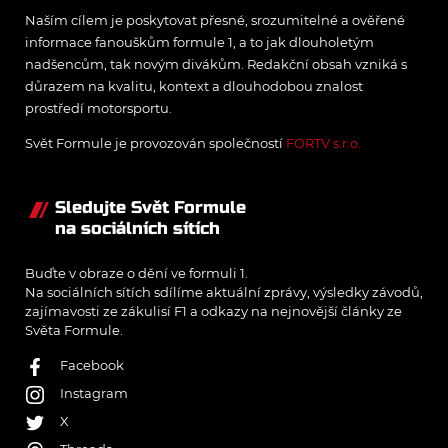
Naším cílem je poskytovat přesné, srozumitelné a ověřené
informace fanouškům formule 1, a to jak dlouholetým
nadšencům, tak novým divákům. Redakční obsah vzniká s
důrazem na kvalitu, kontext a dlouhodobou znalost
prostředí motorsportu.
Svět Formule je provozován společností
FORTV s.r.o.
Sledujte Svět Formule
na sociálních sítích
Buďte v obraze o dění ve formuli 1.
Na sociálních sítích sdílíme aktuální zprávy, výsledky závodů,
zajímavosti ze zákulisí F1 a odkazy na nejnovější články ze
Světa Formule.
Facebook
Instagram
X