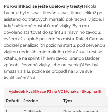
Po kvalifikaci se ještě udělovaly tresty!
Nicola
Lacorte byl diskvalifikován z kvalifikace, jelikož po
asistenci od traťových maršálů pokračoval v jízdě, i
když následně dostal černé vlajky. Bylo mu
dovoleno startovat do sprintu a hlavního závodu,
ovšem až z úplně posledního místa. Rafael Camara
obdržel penalizaci tří pozic na startu, pod červenou
vlajkou nedosáhl minimálního delta času, trest se
vztahuje na sprint i hlavní závod. Brando Badoer
způsobil červené vlajky, jeho nejrychlejší čas byl
smazán a z 12. pozice se propadl na 13. ve své
kvalifikační části.
Výsledek kvalifikace F3 na VC Monaka - Skupina B
Pořadí
Jezdec
Tým
1
R. Bilinski
Rodin Motorsport