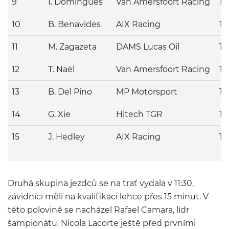
9
I. Domingues
Van Amersfoort Racing
1:
10
B. Benavides
AIX Racing
1:
11
M. Zagazeta
DAMS Lucas Oil
1:
12
T. Naël
Van Amersfoort Racing
1:
13
B. Del Pino
MP Motorsport
1:
14
G. Xie
Hitech TGR
1:
15
J. Hedley
AIX Racing
1:
Druhá skupina jezdců se na trať vydala v 11:30,
závidníci měli na kvalifikaci lehce přes 15 minut. V
této polovině se nacházel Rafael Camara, lídr
šampionátu. Nicola Lacorte ještě před prvními