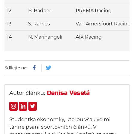
12
B. Badoer
PREMA Racing
13
S. Ramos
Van Amersfoort Racing
14
N. Marinangeli
AIX Racing
Sdílejte na:
Denisa Veselá
Autor článku:
Studentka ekonomky, kterou však velmi
táhne psaní sportovních článků. V