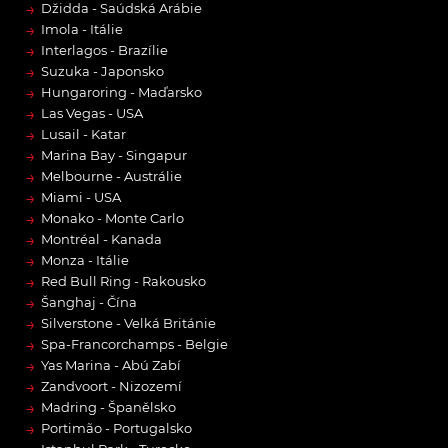
→
Džidda - Saúdská Arábie
→
Imola - Itálie
→
Interlagos - Brazílie
→
Suzuka - Japonsko
→
Hungaroring - Maďarsko
→
Las Vegas - USA
→
Lusail - Katar
→
Marina Bay - Singapur
→
Melbourne - Austrálie
→
Miami - USA
→
Monako - Monte Carlo
→
Montréal - Kanada
→
Monza - Itálie
→
Red Bull Ring - Rakousko
→
Šanghaj - Čína
→
Silverstone - Velká Británie
→
Spa-Francorchamps - Belgie
→
Yas Marina - Abú Zabí
→
Zandvoort - Nizozemí
→
Madring - Španělsko
→
Portimão - Portugalsko