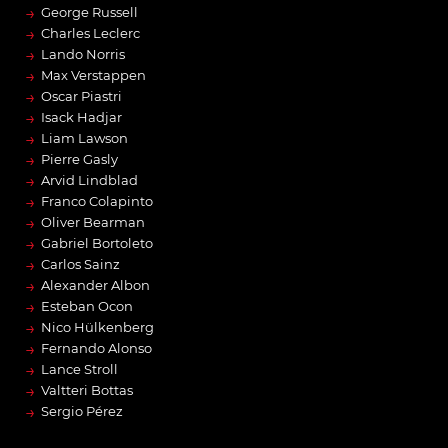
→
George Russell
→
Charles Leclerc
→
Lando Norris
→
Max Verstappen
→
Oscar Piastri
→
Isack Hadjar
→
Liam Lawson
→
Pierre Gasly
→
Arvid Lindblad
→
Franco Colapinto
→
Oliver Bearman
→
Gabriel Bortoleto
→
Carlos Sainz
→
Alexander Albon
→
Esteban Ocon
→
Nico Hülkenberg
→
Fernando Alonso
→
Lance Stroll
→
Valtteri Bottas
→
Sergio Pérez