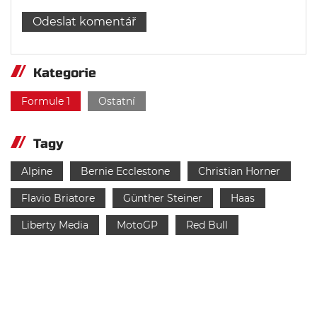
Kategorie
Formule 1
Ostatní
Tagy
Alpine
Bernie Ecclestone
Christian Horner
Flavio Briatore
Günther Steiner
Haas
Liberty Media
MotoGP
Red Bull