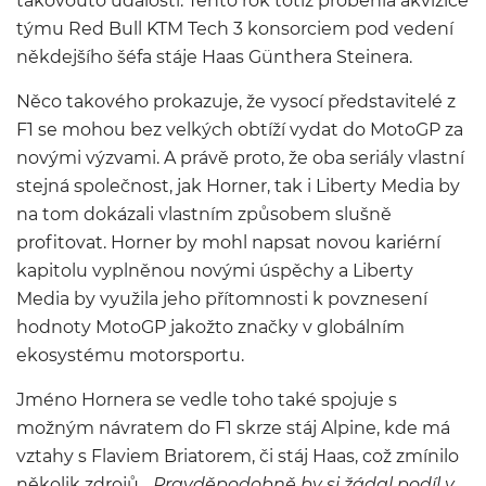
takovouto událostí. Tento rok totiž proběhla akvizice
týmu Red Bull KTM Tech 3 konsorciem pod vedení
někdejšího šéfa stáje Haas Günthera Steinera.
Něco takového prokazuje, že vysocí představitelé z
F1 se mohou bez velkých obtíží vydat do MotoGP za
novými výzvami. A právě proto, že oba seriály vlastní
stejná společnost, jak Horner, tak i Liberty Media by
na tom dokázali vlastním způsobem slušně
profitovat. Horner by mohl napsat novou kariérní
kapitolu vyplněnou novými úspěchy a Liberty
Media by využila jeho přítomnosti k povznesení
hodnoty MotoGP jakožto značky v globálním
ekosystému motorsportu.
Jméno Hornera se vedle toho také spojuje s
možným návratem do F1 skrze stáj Alpine, kde má
vztahy s Flaviem Briatorem, či stáj Haas, což zmínilo
několik zdrojů.
„Pravděpodobně by si žádal podíl v