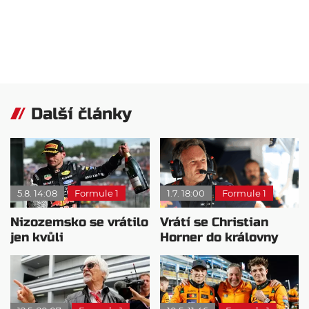
Další články
5.8. 14:08
Formule 1
1.7. 18:00
Formule 1
Nizozemsko se vrátilo
Vrátí se Christian
jen kvůli
Horner do královny
Verstappenovi, říká
motorsportu?
Ecclestone