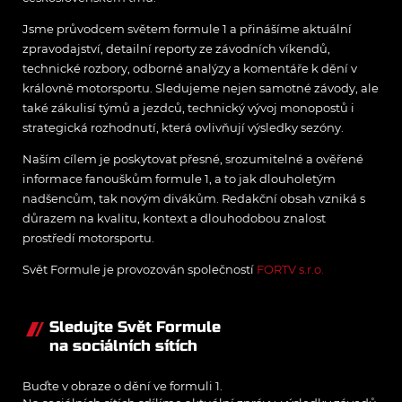
Jsme průvodcem světem formule 1 a přinášíme aktuální
zpravodajství, detailní reporty ze závodních víkendů,
technické rozbory, odborné analýzy a komentáře k dění v
královně motorsportu. Sledujeme nejen samotné závody, ale
také zákulisí týmů a jezdců, technický vývoj monopostů i
strategická rozhodnutí, která ovlivňují výsledky sezóny.
Naším cílem je poskytovat přesné, srozumitelné a ověřené
informace fanouškům formule 1, a to jak dlouholetým
nadšencům, tak novým divákům. Redakční obsah vzniká s
důrazem na kvalitu, kontext a dlouhodobou znalost
prostředí motorsportu.
Svět Formule je provozován společností
FORTV s.r.o.
Sledujte Svět Formule
na sociálních sítích
Buďte v obraze o dění ve formuli 1.