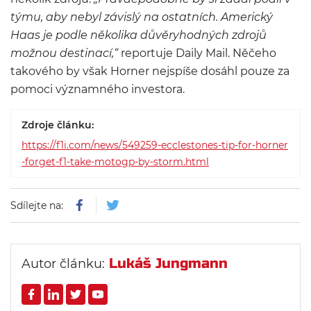
týmu, aby nebyl závislý na ostatních. Americký
Haas je podle několika důvěryhodných zdrojů
možnou destinací,“
reportuje Daily Mail. Něčeho
takového by však Horner nejspíše dosáhl pouze za
pomoci významného investora.
Zdroje článku:
https://f1i.com/news/549259-ecclestones-tip-for-horner
-forget-f1-take-motogp-by-storm.html
Sdílejte na:
Lukáš Jungmann
Autor článku: