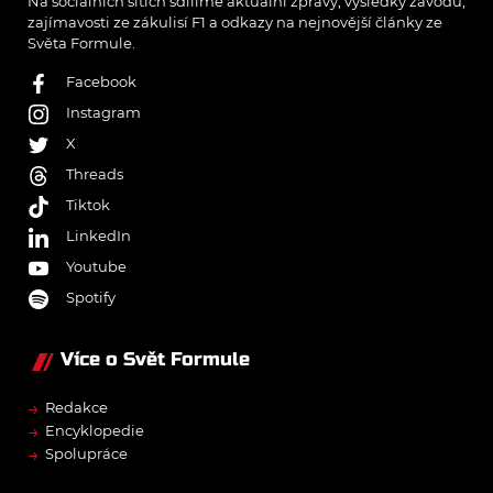
Na sociálních sítích sdílíme aktuální zprávy, výsledky závodů,
zajímavosti ze zákulisí F1 a odkazy na nejnovější články ze
Světa Formule.
Facebook
Instagram
X
Threads
Tiktok
LinkedIn
Youtube
Spotify
Více o Svět Formule
→
Redakce
→
Encyklopedie
→
Spolupráce