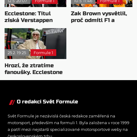
12.5. 20:07
Formule 1
10.5. 11:46
Formule 1
Ecclestone: Titul
Zak Brown vysvětlil,
získá Verstappen
proč odmítl F1 a
nebo Antonelli
připojil se k McLarenu
25.2. 19:25
Formule 1
Hrozí, že ztratíme
fanoušky. Ecclestone
ostře proti směru F1
O redakci Svět Formule
Svět Formule je nezávislá česká redakce zaměřená na
motorsport, především na formuli 1. Byla založena v roce 1999
a patří mezi nejstarší specializované motorsportové weby na
československém trhu.