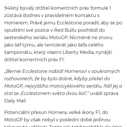
94letý bývalý držitel komerčních práv formule 1
zůstává dodnes v pravidelném kontaktu s
Hornerem. Právě jemu Ecclestone poradil, aby se po
opuštění své pozice v Red Bullu poohlédl do
sesterského seriálu MotoGP. Nicméně ne znovu
jako šéf týmu, ale tentokrát jako šéfa celého
šampionátu, který vlastní Liberty Media, nynější
držitel komerčních práv F1.
„Bernie Ecclestone nabídl Hornerovi v soukromých
rozhovorech, že by bylo dobré, kdyby přešel do
MotoGP, nejvyššího motocyklového seriálu, řídil jej a
stal se ‚Ecclestonem světa dvou kol‘,“
uvádí zpráva
Daily Mail.
Potenciální přesun Hornera, velké ikony F1, do
MotoGP by však nebyl v poslední době jedinou