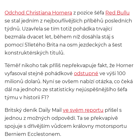
Odchod Christiana Hornera
z pozice šéfa
Red Bullu
se stal jedním z nejbouřlivějších příběhů posledních
týdnů. Uzavřela se tím totiž pohádka trvající
bezmála dvacet let, během níž dosáhla stáj s
pomocí 51letého Brita na osm jezdeckých a šest
konstruktérských titulů.
Téměř nikoho tak příliš nepřekvapuje fakt, že Horner
vyfasoval stejně pohádkové
odstupné
ve výši 100
milionů dolarů. Nyní se ovšem nabízí otázka, co čeká
dál na jednoho ze statisticky nejúspěšnějšího šéfa
týmu v historii F1?
Britský deník Daily Mail
ve svém reportu
přišel s
jednou z možných odpovědí. Ta se překvapivě
spojuje s dřívějším vůdcem královny motorsportu
Berniem Ecclestonem.