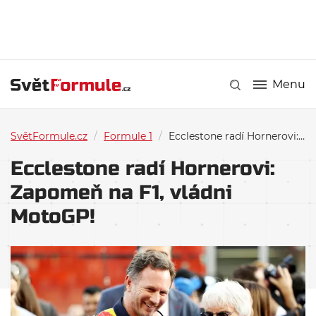
Menu
SvětFormule.cz
/
Formule 1
/
Ecclestone radí Hornerovi: Zapomeň na F1, vládni MotoGP!
Ecclestone radí Hornerovi:
Zapomeň na F1, vládni
MotoGP!