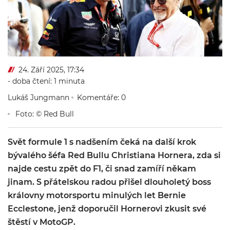
24. Září 2025, 17:34
- doba čtení: 1 minuta
Lukáš Jungmann
Komentáře: 0
Foto: © Red Bull
Svět formule 1 s nadšením čeká na další krok
bývalého šéfa Red Bullu Christiana Hornera, zda si
najde cestu zpět do F1, či snad zamíří někam
jinam. S přátelskou radou přišel dlouholetý boss
královny motorsportu minulých let Bernie
Ecclestone, jenž doporučil Hornerovi zkusit své
štěstí v MotoGP.