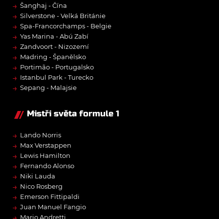
→
Šanghaj - Čína
→
Silverstone - Velká Británie
→
Spa-Francorchamps - Belgie
→
Yas Marina - Abú Zabí
→
Zandvoort - Nizozemí
→
Madring - Španělsko
→
Portimão - Portugalsko
→
Istanbul Park - Turecko
→
Sepang - Malajsie
Mistři světa formule 1
→
Lando Norris
→
Max Verstappen
→
Lewis Hamilton
→
Fernando Alonso
→
Niki Lauda
→
Nico Rosberg
→
Emerson Fittipaldi
→
Juan Manuel Fangio
→
Mario Andretti