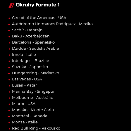
Okruhy formule 1
→
Circuit of the Americas - USA
→
Autódromo Hermanos Rodríguez - Mexiko
→
Sachír - Bahrajn
→
Baku - Ázerbájdžán
→
Barcelona - Španělsko
→
Džidda - Saúdská Arábie
→
Imola - Itálie
→
Interlagos - Brazílie
→
Suzuka - Japonsko
→
Hungaroring - Maďarsko
→
Las Vegas - USA
→
Lusail - Katar
→
Marina Bay - Singapur
→
Melbourne - Austrálie
→
Miami - USA
→
Monako - Monte Carlo
→
Montréal - Kanada
→
Monza - Itálie
→
Red Bull Ring - Rakousko