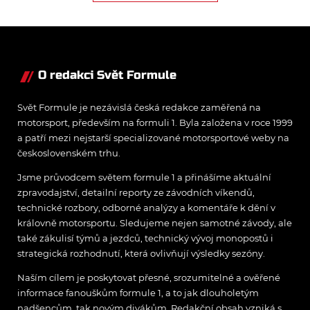
jezdců formule 1 pro rok
2025.
O redakci Svět Formule
Svět Formule je nezávislá česká redakce zaměřená na
motorsport, především na formuli 1. Byla založena v roce 1999
a patří mezi nejstarší specializované motorsportové weby na
československém trhu.
Jsme průvodcem světem formule 1 a přinášíme aktuální
zpravodajství, detailní reporty ze závodních víkendů,
technické rozbory, odborné analýzy a komentáře k dění v
královně motorsportu. Sledujeme nejen samotné závody, ale
také zákulisí týmů a jezdců, technický vývoj monopostů i
strategická rozhodnutí, která ovlivňují výsledky sezóny.
Naším cílem je poskytovat přesné, srozumitelné a ověřené
informace fanouškům formule 1, a to jak dlouholetým
nadšencům, tak novým divákům. Redakční obsah vzniká s