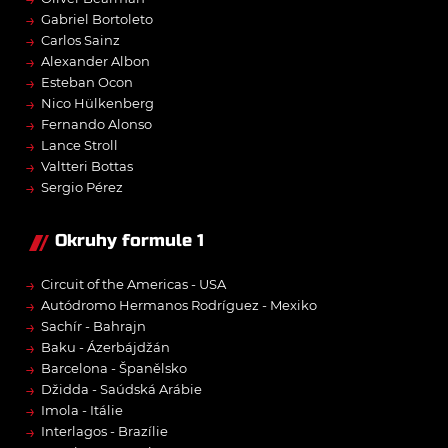
→
Gabriel Bortoleto
→
Carlos Sainz
→
Alexander Albon
→
Esteban Ocon
→
Nico Hülkenberg
→
Fernando Alonso
→
Lance Stroll
→
Valtteri Bottas
→
Sergio Pérez
Okruhy formule 1
→
Circuit of the Americas - USA
→
Autódromo Hermanos Rodríguez - Mexiko
→
Sachír - Bahrajn
→
Baku - Ázerbájdžán
→
Barcelona - Španělsko
→
Džidda - Saúdská Arábie
→
Imola - Itálie
→
Interlagos - Brazílie