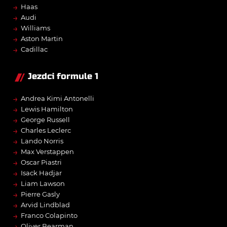
→
Haas
→
Audi
→
Williams
→
Aston Martin
→
Cadillac
Jezdci formule 1
→
Andrea Kimi Antonelli
→
Lewis Hamilton
→
George Russell
→
Charles Leclerc
→
Lando Norris
→
Max Verstappen
→
Oscar Piastri
→
Isack Hadjar
→
Liam Lawson
→
Pierre Gasly
→
Arvid Lindblad
→
Franco Colapinto
→
Oliver Bearman