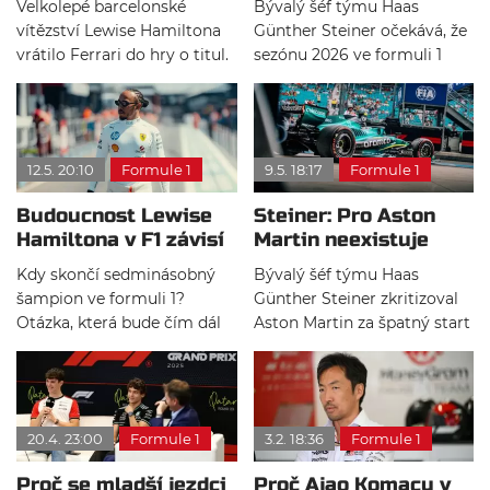
Velkolepé barcelonské
Bývalý šéf týmu Haas
formuli 1
vítězství Lewise Hamiltona
Günther Steiner očekává, že
vrátilo Ferrari do hry o titul.
sezónu 2026 ve formuli 1
Günther Steiner ale italskou
ovládne tvrdý vývojový boj.
stáj varuje před předčasnou
Nová technická pravidla
euforií. Jeden úspěch podle
podle něj otevřou prostor
něj nadvládu Mercedesu
pro výrazné výkonnostní
12.5. 20:10
Formule 1
9.5. 18:17
Formule 1
nezlomí.
posuny a pořadí týmů se
může během roku
Budoucnost Lewise
Steiner: Pro Aston
opakovaně měnit.
Hamiltona v F1 závisí
Martin neexistuje
na jediné věci
žádná omluva
Kdy skončí sedminásobný
Bývalý šéf týmu Haas
šampion ve formuli 1?
Günther Steiner zkritizoval
Otázka, která bude čím dál
Aston Martin za špatný start
častější. Bývalý šéf Haasu
do nové sezóny formule 1.
Günther Steiner věří, že ví,
Britská stáj netrpí
co by Hamiltona dohnalo k
nedostatkem financí nebo
ukončení kariéry.
personálu, a tak je letošní
20.4. 23:00
Formule 1
3.2. 18:36
Formule 1
zatím chabé počínání
neomluvitelné.
Proč se mladší jezdci
Proč Ajao Komacu v