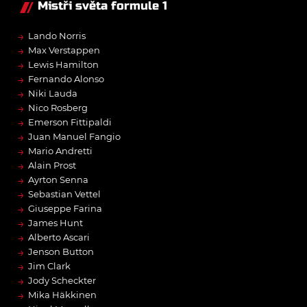
Mistři světa formule 1
→
Lando Norris
→
Max Verstappen
→
Lewis Hamilton
→
Fernando Alonso
→
Niki Lauda
→
Nico Rosberg
→
Emerson Fittipaldi
→
Juan Manuel Fangio
→
Mario Andretti
→
Alain Prost
→
Ayrton Senna
→
Sebastian Vettel
→
Giuseppe Farina
→
James Hunt
→
Alberto Ascari
→
Jenson Button
→
Jim Clark
→
Jody Scheckter
→
Mika Häkkinen