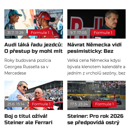
31.7. 11:29
Formule 1
9.7. 17:05
Formule 1
Audi láká řadu jezdců:
Návrat Německa vidí
O přestup by mohl mít
pesimisticky: Bez
zájem i Russell
politiky to nepůjde
Roky budovaná pozícia
Velká cena Německa kdysi
Georgea Russella sa v
bývala klenotem kalendáře a
Mercedese
jedním z vrcholů sezóny, bez
nekontrolovateľne otriasa.
kterého byl ročník F1 jen
Aktuálny rok mal byť podľa
těžko představitelný. V
všeobecných očakávaní
posledních letech však země
jeho, ale obrovskú trhlinu
Michaela Schumachera z
25.6. 15:14
Formule 1
17.5. 23:24
Formule 1
naprieč titulovým plánom
kalendáře vypadla a nic
spôsobil Andrea Kimi
nenasvědčuje tomu, že by se
Boj o titul ožívá!
Steiner: Pro rok 2026
Antonelli.
měla v blízké budoucnosti
Steiner ale Ferrari
se předpovídá ostrý
vrátit.
krotí
vývojový boj ve