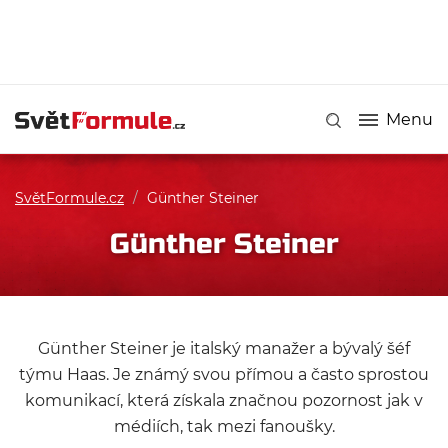
Menu
SvětFormule.cz
/
Günther Steiner
Günther Steiner
Günther Steiner je italský manažer a bývalý šéf
týmu Haas. Je známý svou přímou a často sprostou
komunikací, která získala značnou pozornost jak v
médiích, tak mezi fanoušky.