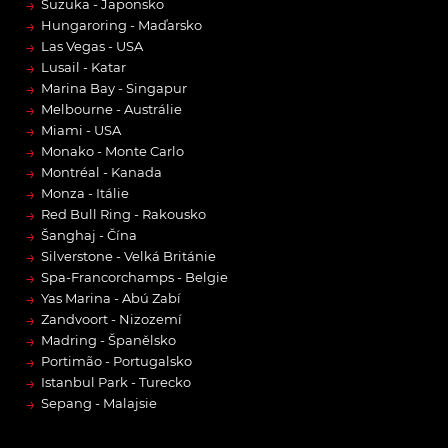
→
Suzuka - Japonsko
→
Hungaroring - Maďarsko
→
Las Vegas - USA
→
Lusail - Katar
→
Marina Bay - Singapur
→
Melbourne - Austrálie
→
Miami - USA
→
Monako - Monte Carlo
→
Montréal - Kanada
→
Monza - Itálie
→
Red Bull Ring - Rakousko
→
Šanghaj - Čína
→
Silverstone - Velká Británie
→
Spa-Francorchamps - Belgie
→
Yas Marina - Abú Zabí
→
Zandvoort - Nizozemí
→
Madring - Španělsko
→
Portimão - Portugalsko
→
Istanbul Park - Turecko
→
Sepang - Malajsie