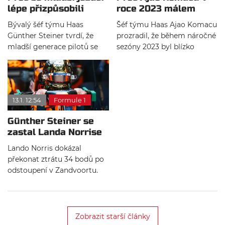
lépe přizpůsobili
roce 2023 málem
novým pravidlům?
odešel z týmu Haas
Bývalý šéf týmu Haas
Šéf týmu Haas Ajao Komacu
Günther Steiner tvrdí, že
prozradil, že během náročné
mladší generace pilotů se
sezóny 2023 byl blízko
letos lépe adaptovala na
odchodu z týmu, než se
nové vozy a pravidla. Podle
nakonec rozhodl zůstat a
něj nemají tolik zlozvyků
později nahradil Günthera
jako zkušenější jezdci, což
Steinera.
13.1. 12:54
Formule 1
jim dává výhodu. Příkladem
je Andrea Kimi Antonelli,
Günther Steiner se
který v letošní sezóně
zastal Landa Norrise
překvapivě bojuje o titul.
proti kritikům titulu
Lando Norris dokázal
překonat ztrátu 34 bodů po
odstoupení v Zandvoortu.
Günther Steiner přiznává, že
sám britského jezdce z boje
o titul odepsal. Norris se i
přesto stal mistrem světa
Zobrazit starší články