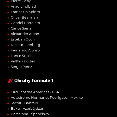
→
Pierre Gasly
→
Arvid Lindblad
→
Franco Colapinto
→
Oliver Bearman
→
Gabriel Bortoleto
→
Carlos Sainz
→
Alexander Albon
→
Esteban Ocon
→
Nico Hülkenberg
→
Fernando Alonso
→
Lance Stroll
→
Valtteri Bottas
→
Sergio Pérez
Okruhy formule 1
→
Circuit of the Americas - USA
→
Autódromo Hermanos Rodríguez - Mexiko
→
Sachír - Bahrajn
→
Baku - Ázerbájdžán
→
Barcelona - Španělsko