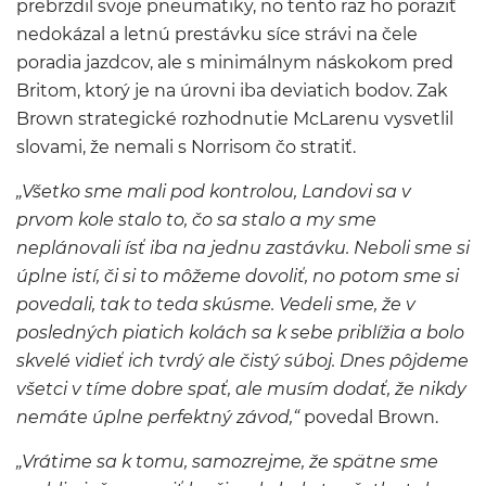
prebrzdil svoje pneumatiky, no tento raz ho poraziť
nedokázal a letnú prestávku síce strávi na čele
poradia jazdcov, ale s minimálnym náskokom pred
Britom, ktorý je na úrovni iba deviatich bodov. Zak
Brown strategické rozhodnutie McLarenu vysvetlil
slovami, že nemali s Norrisom čo stratiť.
„Všetko sme mali pod kontrolou, Landovi sa v
prvom kole stalo to, čo sa stalo a my sme
neplánovali ísť iba na jednu zastávku. Neboli sme si
úplne istí, či si to môžeme dovoliť, no potom sme si
povedali, tak to teda skúsme. Vedeli sme, že v
posledných piatich kolách sa k sebe priblížia a bolo
skvelé vidieť ich tvrdý ale čistý súboj. Dnes pôjdeme
všetci v tíme dobre spať, ale musím dodať, že nikdy
nemáte úplne perfektný závod,“
povedal Brown.
„Vrátime sa k tomu, samozrejme, že spätne sme