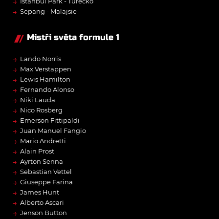
→
Istanbul Park - Turecko
→
Sepang - Malajsie
Mistři světa formule 1
→
Lando Norris
→
Max Verstappen
→
Lewis Hamilton
→
Fernando Alonso
→
Niki Lauda
→
Nico Rosberg
→
Emerson Fittipaldi
→
Juan Manuel Fangio
→
Mario Andretti
→
Alain Prost
→
Ayrton Senna
→
Sebastian Vettel
→
Giuseppe Farina
→
James Hunt
→
Alberto Ascari
→
Jenson Button