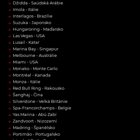
→
Džidda - Saúdská Arábie
→
Imola - Itálie
→
Interlagos - Brazílie
→
Suzuka - Japonsko
→
Hungaroring - Maďarsko
→
Las Vegas - USA
→
Lusail - Katar
→
Marina Bay - Singapur
→
Melbourne - Austrálie
→
Miami - USA
→
Monako - Monte Carlo
→
Montréal - Kanada
→
Monza - Itálie
→
Red Bull Ring - Rakousko
→
Šanghaj - Čína
→
Silverstone - Velká Británie
→
Spa-Francorchamps - Belgie
→
Yas Marina - Abú Zabí
→
Zandvoort - Nizozemí
→
Madring - Španělsko
→
Portimão - Portugalsko