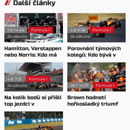
Další články
7.8. 14:46
Formule 1
4.8. 6:58
Formule 1
Ze zákulisí
Ze zákulisí
Hamilton, Verstappen
Porovnání týmových
nebo Norris: Kdo má
kolegů: Kdo bývá v
nejvyšší plat?
sobotu nejrychlejší?
4.8. 7:51
Formule 1
Ze zákulisí
28.7. 14:37
Formule 1
Na kolik bodů si přišli
Brown hodnotí
top jezdci v
hořkosladký triumf
posledních 4
McLarenu v
závodech?
Maďarsku