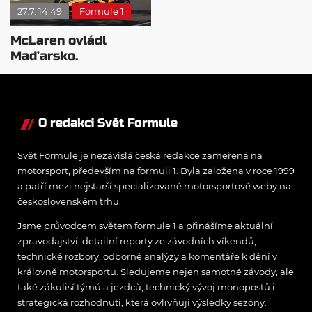
27.7. 14:49
Formule 1
McLaren ovládl
Maďarsko.
Verstappen v šoku a
Teletubbies na scéně
O redakci Svět Formule
Svět Formule je nezávislá česká redakce zaměřená na
motorsport, především na formuli 1. Byla založena v roce 1999
a patří mezi nejstarší specializované motorsportové weby na
československém trhu.
Jsme průvodcem světem formule 1 a přinášíme aktuální
zpravodajství, detailní reporty ze závodních víkendů,
technické rozbory, odborné analýzy a komentáře k dění v
královně motorsportu. Sledujeme nejen samotné závody, ale
také zákulisí týmů a jezdců, technický vývoj monopostů i
strategická rozhodnutí, která ovlivňují výsledky sezóny.