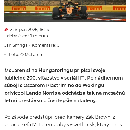
3. Srpen 2025, 18:23
- doba čtení: 1 minuta
Ján Smriga
Komentáře: 0
Foto: © McLaren
McLaren si na Hungaroringu pripísal svoje
jubilejné 200. víťazstvo v seriáli F1. Po nádhernom
súboji s Oscarom Piastrim ho do Wokingu
priviezol Lando Norris a odchádza tak na mesačnú
letnú prestávku o čosi lepšie naladený.
Po závode predstúpil pred kamery Zak Brown, z
pozície šéfa McLarenu, aby vysvetlil risk, ktorý tím s