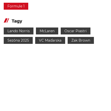
Formule 1
Tagy
Lando Norris
McLaren
Oscar Piastri
Sezóna 2025
VC Maďarska
Zak Brown