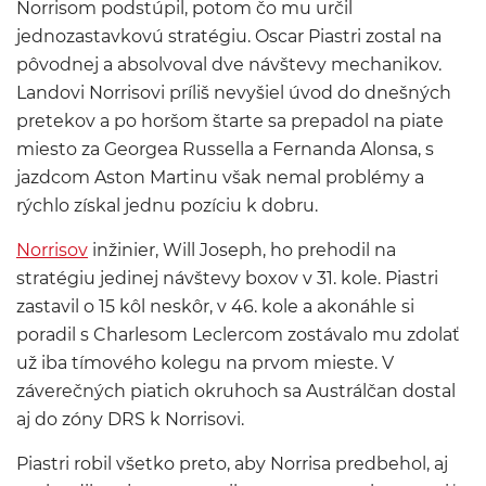
Norrisom podstúpil, potom čo mu určil
jednozastavkovú stratégiu. Oscar Piastri zostal na
pôvodnej a absolvoval dve návštevy mechanikov.
Landovi Norrisovi príliš nevyšiel úvod do dnešných
pretekov a po horšom štarte sa prepadol na piate
miesto za Georgea Russella a Fernanda Alonsa, s
jazdcom Aston Martinu však nemal problémy a
rýchlo získal jednu pozíciu k dobru.
Norrisov
inžinier, Will Joseph, ho prehodil na
stratégiu jedinej návštevy boxov v 31. kole. Piastri
zastavil o 15 kôl neskôr, v 46. kole a akonáhle si
poradil s Charlesom Leclercom zostávalo mu zdolať
už iba tímového kolegu na prvom mieste. V
záverečných piatich okruhoch sa Austrálčan dostal
aj do zóny DRS k Norrisovi.
Piastri robil všetko preto, aby Norrisa predbehol, aj