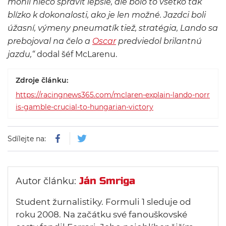
mohli niečo spraviť lepšie, ale bolo to všetko tak
blízko k dokonalosti, ako je len možné. Jazdci boli
úžasní, výmeny pneumatík tiež, stratégia, Lando sa
prebojoval na čelo a
Oscar
predviedol brilantnú
jazdu,“
dodal šéf McLarenu.
Zdroje článku:
https://racingnews365.com/mclaren-explain-lando-norr
is-gamble-crucial-to-hungarian-victory
Sdílejte na:
Ján Smriga
Autor článku:
Student žurnalistiky. Formuli 1 sleduje od
roku 2008. Na začátku své fanouškovské