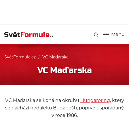
Menu
SvětFormule.cz
/
VC Maďarska
VC Maďarska
VC Maďarska se koná na okruhu
Hungaroring,
který
se nachází nedaleko Budapešti, poprvé uspořádaný
v roce 1986.