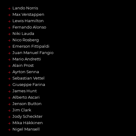
→
Lando Norris
→
Max Verstappen
→
Lewis Hamilton
→
Fernando Alonso
→
Niki Lauda
→
Nico Rosberg
→
Emerson Fittipaldi
→
Juan Manuel Fangio
→
Mario Andretti
→
Alain Prost
→
Ayrton Senna
→
Sebastian Vettel
→
Giuseppe Farina
→
James Hunt
→
Alberto Ascari
→
Jenson Button
→
Jim Clark
→
Jody Scheckter
→
Mika Häkkinen
→
Nigel Mansell