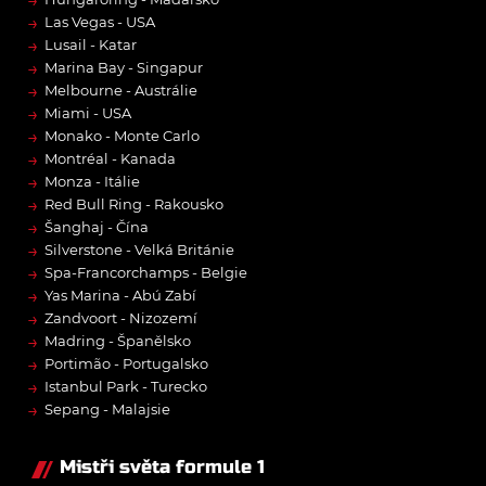
→
Las Vegas - USA
→
Lusail - Katar
→
Marina Bay - Singapur
→
Melbourne - Austrálie
→
Miami - USA
→
Monako - Monte Carlo
→
Montréal - Kanada
→
Monza - Itálie
→
Red Bull Ring - Rakousko
→
Šanghaj - Čína
→
Silverstone - Velká Británie
→
Spa-Francorchamps - Belgie
→
Yas Marina - Abú Zabí
→
Zandvoort - Nizozemí
→
Madring - Španělsko
→
Portimão - Portugalsko
→
Istanbul Park - Turecko
→
Sepang - Malajsie
Mistři světa formule 1