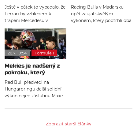
chyb: Vasseur ale vidí
Lindblad znovu zářili
frustrovaného Maxe
Ještě v pátek to vypadalo, že
Racing Bulls v Maďarsku
i pozitiva
Verstappena, ostrých slov
Ferrari by vzhledem k
opět zaujal skvělým
Tota Wolffa a oznámení
trápení Mercedesu v
výkonem, který podtrhli oba
návratu formule 1 do
Maďarsku mohlo bojovat o
jezdci, kteří dokázali
Sepangu.
vítězství. Opět však doplatilo
bodovat. Liam Lawson se v
na tresty a ne zcela ideální
cíli posunul oproti startu o
průběh závodu.
tři příčky a dojel na osmém
26.7. 19:54
Formule 1
místě.
Mekies je nadšený z
pokroku, který
udělali: Blíží se čas
Red Bull předvedl na
rozhodnutí
Hungaroringu další solidní
výkon nejen zásluhou Maxe
Verstappena, ale také Isacka
Hadjara, který chytře
zpomalil Ferrari a poté
takticky přenechal pozici
Zobrazit starší články
Nizozemci.