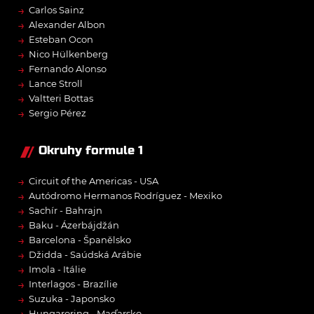
→
Carlos Sainz
→
Alexander Albon
→
Esteban Ocon
→
Nico Hülkenberg
→
Fernando Alonso
→
Lance Stroll
→
Valtteri Bottas
→
Sergio Pérez
Okruhy formule 1
→
Circuit of the Americas - USA
→
Autódromo Hermanos Rodríguez - Mexiko
→
Sachír - Bahrajn
→
Baku - Ázerbájdžán
→
Barcelona - Španělsko
→
Džidda - Saúdská Arábie
→
Imola - Itálie
→
Interlagos - Brazílie
→
Suzuka - Japonsko
→
Hungaroring - Maďarsko