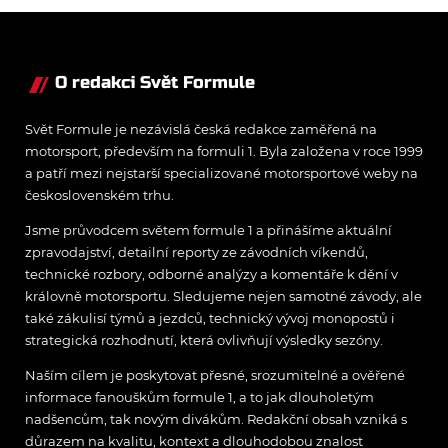
O redakci Svět Formule
Svět Formule je nezávislá česká redakce zaměřená na
motorsport, především na formuli 1. Byla založena v roce 1999
a patří mezi nejstarší specializované motorsportové weby na
československém trhu.
Jsme průvodcem světem formule 1 a přinášíme aktuální
zpravodajství, detailní reporty ze závodních víkendů,
technické rozbory, odborné analýzy a komentáře k dění v
královně motorsportu. Sledujeme nejen samotné závody, ale
také zákulisí týmů a jezdců, technický vývoj monopostů i
strategická rozhodnutí, která ovlivňují výsledky sezóny.
Naším cílem je poskytovat přesné, srozumitelné a ověřené
informace fanouškům formule 1, a to jak dlouholetým
nadšencům, tak novým divákům. Redakční obsah vzniká s
důrazem na kvalitu, kontext a dlouhodobou znalost