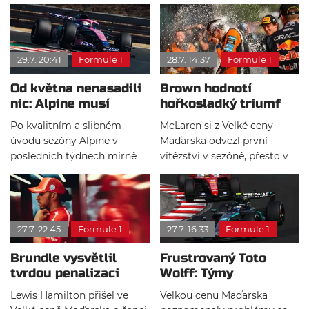
29.7. 20:41
Formule 1
28.7. 14:37
Formule 1
Od května nenasadili
Brown hodnotí
nic: Alpine musí
hořkosladký triumf
přidat, jinak prohraje
McLarenu v
Po kvalitním a slibném
McLaren si z Velké ceny
válku
Maďarsku
úvodu sezóny Alpine v
Maďarska odvezl první
posledních týdnech mírně
vítězství v sezóně, přesto v
ztratil dech a pozici lídra
týmu zavládly smíšené
zbytku světa převzali Racing
pocity. Lando Norris
Bulls. Arvid Lindblad a Liam
triumfoval, zatímco Oscar
Lawson vytáhli juniorku Red
Piastri musel kvůli
27.7. 22:45
Formule 1
27.7. 16:33
Formule 1
Bullu na páté místo v
problémům s převodovkou
Poháru konstruktérů.
odstoupit. Zak Brown navíc
Brundle vysvětlil
Frustrovaný Toto
v Budapešti chyběl kvůli
tvrdou penalizaci
Wolff: Týmy
závodním povinnostem v
Hamiltona
ignorovaly modré
Silverstonu.
Lewis Hamilton přišel ve
Velkou cenu Maďarska
vlajky