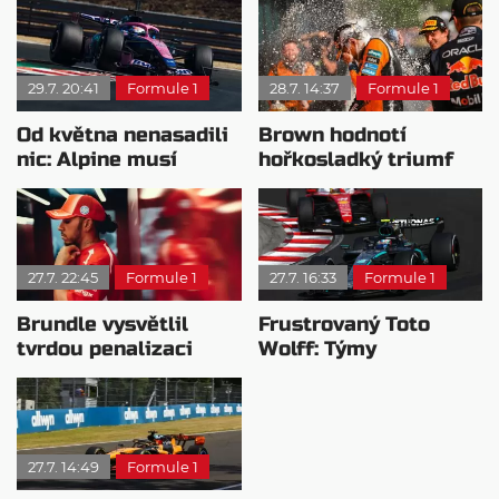
29.7. 20:41
Formule 1
28.7. 14:37
Formule 1
Od května nenasadili
Brown hodnotí
nic: Alpine musí
hořkosladký triumf
přidat, jinak prohraje
McLarenu v
válku
Maďarsku
27.7. 22:45
Formule 1
27.7. 16:33
Formule 1
Brundle vysvětlil
Frustrovaný Toto
tvrdou penalizaci
Wolff: Týmy
Hamiltona
ignorovaly modré
vlajky
27.7. 14:49
Formule 1