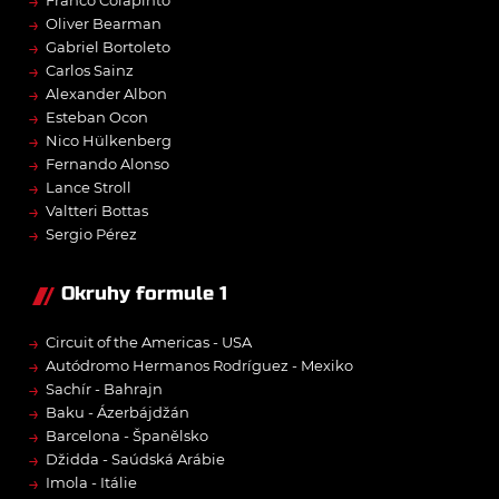
→
→
Oliver Bearman
→
Gabriel Bortoleto
→
Carlos Sainz
→
Alexander Albon
→
Esteban Ocon
→
Nico Hülkenberg
→
Fernando Alonso
→
Lance Stroll
→
Valtteri Bottas
→
Sergio Pérez
Okruhy formule 1
→
Circuit of the Americas - USA
→
Autódromo Hermanos Rodríguez - Mexiko
→
Sachír - Bahrajn
→
Baku - Ázerbájdžán
→
Barcelona - Španělsko
→
Džidda - Saúdská Arábie
→
Imola - Itálie