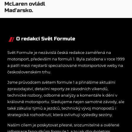
McLaren ovládl
Maďarsko.
Verstappen v šoku a
Teletubbies na scéně
O redakci Svět Formule
Svět Formule je nezávislá česká redakce zaměřená na
motorsport, především na formuli 1. Byla založena v roce 1999
a patří mezi nejstarší specializované motorsportové weby na
československém trhu.
Jsme průvodcem světem formule 1 a přinášíme aktuální
zpravodajství, detailní reporty ze závodních víkendů,
technické rozbory, odborné analýzy a komentáře k dění v
královně motorsportu. Sledujeme nejen samotné závody, ale
také zákulisí týmů a jezdců, technický vývoj monopostů i
strategická rozhodnutí, která ovlivňují výsledky sezóny.
Naším cílem je poskytovat přesné, srozumitelné a ověřené
informace fanouškům formule 1, a to jak dlouholetým