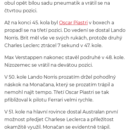
obul opět bílou sadu pneumatik a vrátil se na
čtvrtou pozici.
Až na konci 45. kola byl
Oscar Piastri
v boxech a
propadl se na třetí pozici. Do vedení se dostal Lando
Norris. Brit měl vše ve svých rukách, protože druhý
Charles Leclerc ztrácel 7 sekund v 47. kole.
Max Verstappen nakonec stavěl podruhé v 48. kole.
Nizozemec se vrátil na devátou pozici.
V 50. kole Lando Norris prozatím držel pohodlný
náskok na Monačana, který se prozatím trápil a
nemohl najít tempo. Třetí Oscar Piastri se tak
přibližoval k pilotu Ferrari velmi rychle.
V 51. kole na hlavní rovince dostal Australan první
možnost předjet Charlese Leclerca a příležitost
okamžitě využil. Monačan se evidentně trápil.