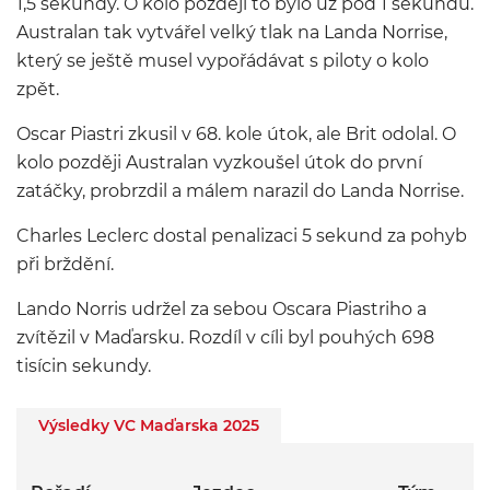
1,5 sekundy. O kolo později to bylo už pod 1 sekundu.
Australan tak vytvářel velký tlak na Landa Norrise,
který se ještě musel vypořádávat s piloty o kolo
zpět.
Oscar Piastri zkusil v 68. kole útok, ale Brit odolal. O
kolo později Australan vyzkoušel útok do první
zatáčky, probrzdil a málem narazil do Landa Norrise.
Charles Leclerc dostal penalizaci 5 sekund za pohyb
při brždění.
Lando Norris udržel za sebou Oscara Piastriho a
zvítězil v Maďarsku. Rozdíl v cíli byl pouhých 698
tisícin sekundy.
Výsledky VC Maďarska 2025