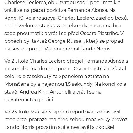
Charlese Leclerca, obul tvrdou sadu pneumatik a
vrátil se na pátou pozici za Fernanda Alonsa. Na
konci 19. kola reagoval Charles Leclerc, zajel do boxů,
měl skvělou zastávku za 2 sekundy, nasazena bílá
sada pneumatik a vrátil se před Oscara Piastriho. V
boxech byl taktéž George Russell, který se propadl
na šestou pozici. Vedení přebral Lando Norris.
Ve 21. kole Charles Leclerc předjel Fernanda Alonsa a
posunul se na druhou pozici. Oscar Piastri ale zůstal
celé kolo zaseknutý za Španělem a ztráta na
Monačana byla najednou 1,5 sekundy. Na konci kola
stavěl Andrea Kimi Antonelli a vrátil se na
devatenáctou pozici.
Ve 25. kole Max Verstappen reportoval, že zastavil
moc brzo, protože má před sebou moc velký provoz.
Lando Norris prozatím stále nestavěl a zkoušel