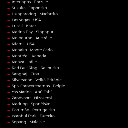
→
Interlagos - Brazílie
→
Suzuka - Japonsko
→
Hungaroring - Maďarsko
→
Las Vegas - USA
→
Lusail - Katar
→
Marina Bay - Singapur
→
Melbourne - Austrálie
→
Miami - USA
→
Monako - Monte Carlo
→
Montréal - Kanada
→
Monza - Itálie
→
Red Bull Ring - Rakousko
→
Šanghaj - Čína
→
Silverstone - Velká Británie
→
Spa-Francorchamps - Belgie
→
Yas Marina - Abú Zabí
→
Zandvoort - Nizozemí
→
Madring - Španělsko
→
Portimão - Portugalsko
→
Istanbul Park - Turecko
→
Sepang - Malajsie