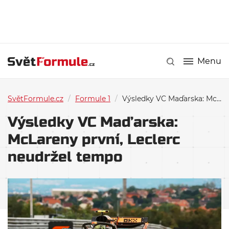
Menu
SvětFormule.cz
/
Formule 1
/
Výsledky VC Maďarska: McLareny první, Leclerc neudržel tempo
Výsledky VC Maďarska:
McLareny první, Leclerc
neudržel tempo