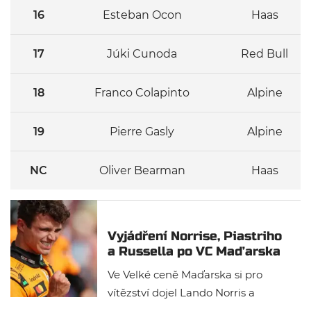
16
Esteban Ocon
Haas
17
Júki Cunoda
Red Bull
18
Franco Colapinto
Alpine
19
Pierre Gasly
Alpine
NC
Oliver Bearman
Haas
Vyjádření Norrise, Piastriho
a Russella po VC Maďarska
Ve Velké ceně Maďarska si pro
vítězství dojel Lando Norris a
stáhnul tak bodový náskok Oscara