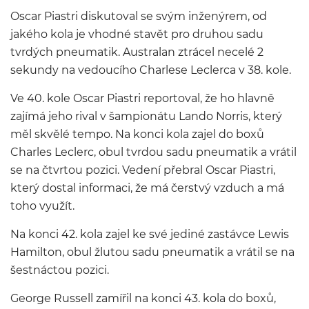
Oscar Piastri diskutoval se svým inženýrem, od
jakého kola je vhodné stavět pro druhou sadu
tvrdých pneumatik. Australan ztrácel necelé 2
sekundy na vedoucího Charlese Leclerca v 38. kole.
Ve 40. kole Oscar Piastri reportoval, že ho hlavně
zajímá jeho rival v šampionátu Lando Norris, který
měl skvělé tempo. Na konci kola zajel do boxů
Charles Leclerc, obul tvrdou sadu pneumatik a vrátil
se na čtvrtou pozici. Vedení přebral Oscar Piastri,
který dostal informaci, že má čerstvý vzduch a má
toho využít.
Na konci 42. kola zajel ke své jediné zastávce Lewis
Hamilton, obul žlutou sadu pneumatik a vrátil se na
šestnáctou pozici.
George Russell zamířil na konci 43. kola do boxů,