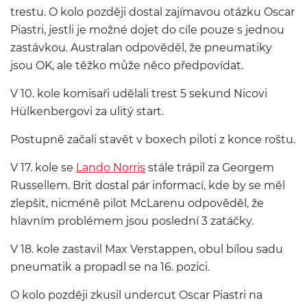
trestu. O kolo později dostal zajímavou otázku Oscar
Piastri, jestli je možné dojet do cíle pouze s jednou
zastávkou. Australan odpověděl, že pneumatiky
jsou OK, ale těžko může něco předpovídat.
V 10. kole komisaři udělali trest 5 sekund Nicovi
Hülkenbergovi za ulitý start.
Postupně začali stavět v boxech piloti z konce roštu.
V 17. kole se
Lando Norris
stále trápil za Georgem
Russellem. Brit dostal pár informací, kde by se měl
zlepšit, nicméně pilot McLarenu odpověděl, že
hlavním problémem jsou poslední 3 zatáčky.
V 18. kole zastavil Max Verstappen, obul bílou sadu
pneumatik a propadl se na 16. pozici.
O kolo později zkusil undercut Oscar Piastri na