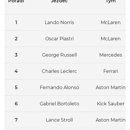
Pořadí
Jezdec
Tým
1
Lando Norris
McLaren
2
Oscar Piastri
McLaren
3
George Russell
Mercedes
4
Charles Leclerc
Ferrari
5
Fernando Alonso
Aston Martin
6
Gabriel Bortoleto
Kick Sauber
7
Lance Stroll
Aston Martin