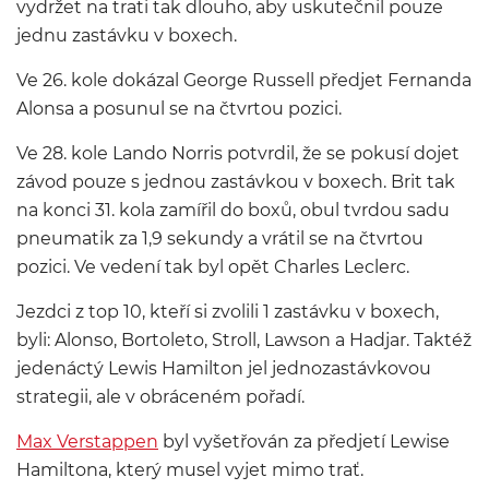
vydržet na trati tak dlouho, aby uskutečnil pouze
jednu zastávku v boxech.
Ve 26. kole dokázal George Russell předjet Fernanda
Alonsa a posunul se na čtvrtou pozici.
Ve 28. kole Lando Norris potvrdil, že se pokusí dojet
závod pouze s jednou zastávkou v boxech. Brit tak
na konci 31. kola zamířil do boxů, obul tvrdou sadu
pneumatik za 1,9 sekundy a vrátil se na čtvrtou
pozici. Ve vedení tak byl opět Charles Leclerc.
Jezdci z top 10, kteří si zvolili 1 zastávku v boxech,
byli: Alonso, Bortoleto, Stroll, Lawson a Hadjar. Taktéž
jedenáctý Lewis Hamilton jel jednozastávkovou
strategii, ale v obráceném pořadí.
Max Verstappen
byl vyšetřován za předjetí Lewise
Hamiltona, který musel vyjet mimo trať.