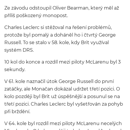
Ze závodu odstoupil Oliver Bearman, který měl až
příliš poškozený monopost.
Charles Leclerc si stěžoval na řešení problémů,
protože byl pomalý a doháněl ho i čtvrtý George
Russell. To se stalo v 58. kole, kdy Brit využíval
systém DRS.
10 kol do konce a rozdíl mezi piloty McLarenu byl 3
sekundy.
V 61. kole naznačil útok George Russell do první
zatáčky, ale Monačan dokázal udržet třetí pozici. O
kolo později byl Brit už úspěšnější a posunul se na
třetí pozici. Charles Leclerc byl vyšetřován za pohyb
při brždění.
V 64. kole byl rozdíl mezi piloty McLarenu necelých