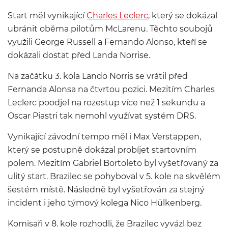
Start měl vynikající
Charles Leclerc
, který se dokázal
ubránit oběma pilotům McLarenu. Těchto soubojů
využili George Russell a Fernando Alonso, kteří se
dokázali dostat před Landa Norrise.
Na začátku 3. kola Lando Norris se vrátil před
Fernanda Alonsa na čtvrtou pozici. Mezitím Charles
Leclerc poodjel na rozestup více než 1 sekundu a
Oscar Piastri tak nemohl využívat systém DRS.
Vynikající závodní tempo měl i Max Verstappen,
který se postupně dokázal probíjet startovním
polem. Mezitím Gabriel Bortoleto byl vyšetřovaný za
ulitý start. Brazilec se pohyboval v 5. kole na skvělém
šestém místě. Následně byl vyšetřován za stejný
incident i jeho týmový kolega Nico Hülkenberg.
Komisaři v 8. kole rozhodli, že Brazilec vyvázl bez