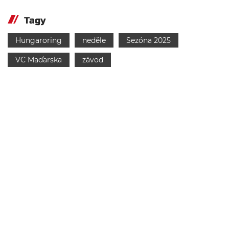
Tagy
Hungaroring
neděle
Sezóna 2025
VC Maďarska
závod