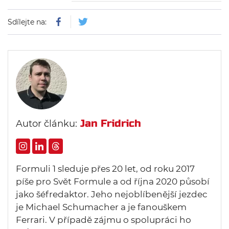
Piastriho. Australan dojel druhý.
Sdílejte na:
Třetí místo si vybojoval George
Russell.
Jan Fridrich
Autor článku:
Formuli 1 sleduje přes 20 let, od roku 2017
píše pro Svět Formule a od října 2020 působí
jako šéfredaktor. Jeho nejoblíbenější jezdec
je Michael Schumacher a je fanouškem
Ferrari. V případě zájmu o spolupráci ho