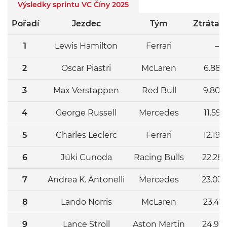
Výsledky sprintu VC Číny 2025
Pořadí
Jezdec
Tým
Ztráta v 
1
Lewis Hamilton
Ferrari
–
2
Oscar Piastri
McLaren
6.889
3
Max Verstappen
Red Bull
9.804
4
George Russell
Mercedes
11.592
5
Charles Leclerc
Ferrari
12.190
6
Júki Cunoda
Racing Bulls
22.28
7
Andrea K. Antonelli
Mercedes
23.03
8
Lando Norris
McLaren
23.471
9
Lance Stroll
Aston Martin
24.916