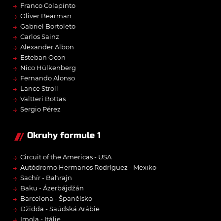
→
Franco Colapinto
→
Oliver Bearman
→
Gabriel Bortoleto
→
Carlos Sainz
→
Alexander Albon
→
Esteban Ocon
→
Nico Hülkenberg
→
Fernando Alonso
→
Lance Stroll
→
Valtteri Bottas
→
Sergio Pérez
Okruhy formule 1
→
Circuit of the Americas - USA
→
Autódromo Hermanos Rodríguez - Mexiko
→
Sachír - Bahrajn
→
Baku - Ázerbájdžán
→
Barcelona - Španělsko
→
Džidda - Saúdská Arábie
→
Imola - Itálie