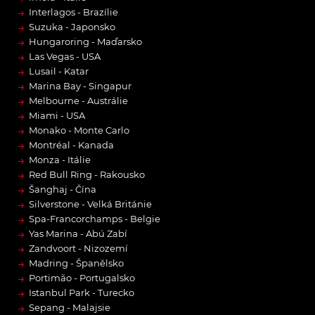
→
Interlagos - Brazílie
→
Suzuka - Japonsko
→
Hungaroring - Maďarsko
→
Las Vegas - USA
→
Lusail - Katar
→
Marina Bay - Singapur
→
Melbourne - Austrálie
→
Miami - USA
→
Monako - Monte Carlo
→
Montréal - Kanada
→
Monza - Itálie
→
Red Bull Ring - Rakousko
→
Šanghaj - Čína
→
Silverstone - Velká Británie
→
Spa-Francorchamps - Belgie
→
Yas Marina - Abú Zabí
→
Zandvoort - Nizozemí
→
Madring - Španělsko
→
Portimão - Portugalsko
→
Istanbul Park - Turecko
→
Sepang - Malajsie