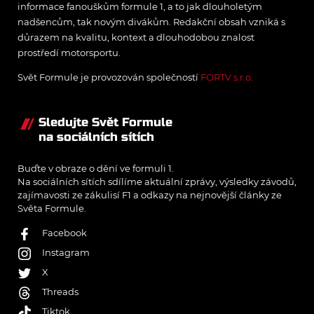
informace fanouškům formule 1, a to jak dlouholetým
nadšencům, tak novým divákům. Redakční obsah vzniká s
důrazem na kvalitu, kontext a dlouhodobou znalost
prostředí motorsportu.
Svět Formule je provozován společností
FORTV s.r.o.
Sledujte Svět Formule
na sociálních sítích
Buďte v obraze o dění ve formuli 1.
Na sociálních sítích sdílíme aktuální zprávy, výsledky závodů,
zajímavosti ze zákulisí F1 a odkazy na nejnovější články ze
Světa Formule.
Facebook
Instagram
X
Threads
Tiktok