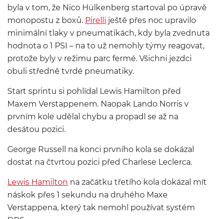
byla v tom, že Nico Hülkenberg startoval po úpravě
monopostu z boxů.
Pirelli
ještě přes noc upravilo
minimální tlaky v pneumatikách, kdy byla zvednuta
hodnota o 1 PSI – na to už nemohly týmy reagovat,
protože byly v režimu parc fermé. Všichni jezdci
obuli středně tvrdé pneumatiky.
Start sprintu si pohlídal Lewis Hamilton před
Maxem Verstappenem. Naopak Lando Norris v
prvním kole udělal chybu a propadl se až na
desátou pozici.
George Russell na konci prvního kola se dokázal
dostat na čtvrtou pozici před Charlese Leclerca.
Lewis Hamilton
na začátku třetího kola dokázal mít
náskok přes 1 sekundu na druhého Maxe
Verstappena, který tak nemohl používat systém