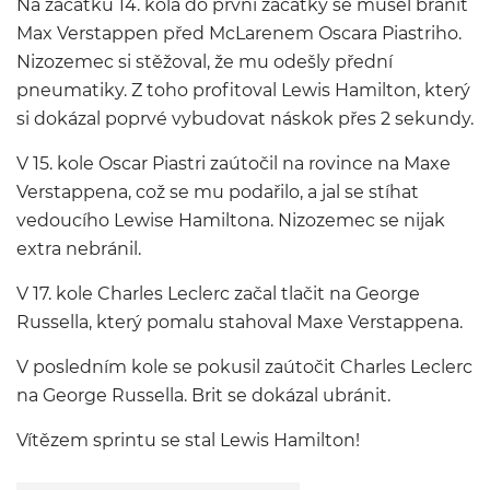
Na začátku 14. kola do první začátky se musel bránit
Max Verstappen před McLarenem Oscara Piastriho.
Nizozemec si stěžoval, že mu odešly přední
pneumatiky. Z toho profitoval Lewis Hamilton, který
si dokázal poprvé vybudovat náskok přes 2 sekundy.
V 15. kole Oscar Piastri zaútočil na rovince na Maxe
Verstappena, což se mu podařilo, a jal se stíhat
vedoucího Lewise Hamiltona. Nizozemec se nijak
extra nebránil.
V 17. kole Charles Leclerc začal tlačit na George
Russella, který pomalu stahoval Maxe Verstappena.
V posledním kole se pokusil zaútočit Charles Leclerc
na George Russella. Brit se dokázal ubránit.
Vítězem sprintu se stal Lewis Hamilton!