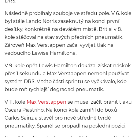
DRS.
Následně probíhaly souboje ve středu pole. V 6. kole
byl stále Lando Norris zaseknutý na konci první
desítky, konkrétně na devátém místě. Brit si v 8.
kole stěžoval na stav svých předních pneumatik.
Zároveň Max Verstappen začal vyvíjet tlak na
vedoucího Lewise Hamiltona.
V 9. kole opět Lewis Hamilton dokázal získat náskok
přes 1 sekundu a Max Verstappen nemohl používat
systém DRS. V této části sprintu se vyčkávalo, kdo
bude mít rychlejší degradaci pneumatik.
V 11. kole
Max Verstappen
se musel začít bránit tlaku
Oscara Piastriho. Na konci kola zamířil do boxů
Carlos Sainz a stavěl pro nové středně tvrdé
pneumatiky. Španěl se propadl na poslední pozici.