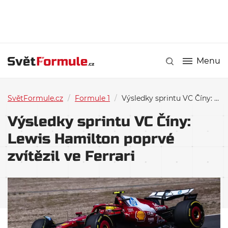
Menu
SvětFormule.cz
/
Formule 1
/
Výsledky sprintu VC Číny: Lewis Hamilton poprvé zvítězil ve Ferrari
Výsledky sprintu VC Číny:
Lewis Hamilton poprvé
zvítězil ve Ferrari