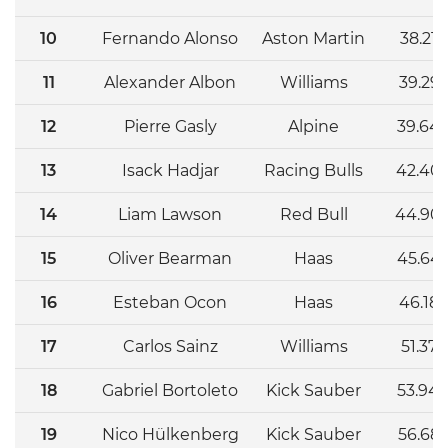
10
Fernando Alonso
Aston Martin
38.218
11
Alexander Albon
Williams
39.29
12
Pierre Gasly
Alpine
39.64
13
Isack Hadjar
Racing Bulls
42.40
14
Liam Lawson
Red Bull
44.90
15
Oliver Bearman
Haas
45.64
16
Esteban Ocon
Haas
46.182
17
Carlos Sainz
Williams
51.376
18
Gabriel Bortoleto
Kick Sauber
53.94
19
Nico Hülkenberg
Kick Sauber
56.68