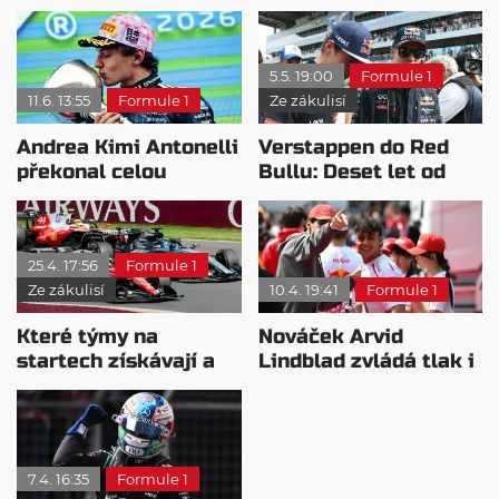
5.5. 19:00
Formule 1
11.6. 13:55
Formule 1
Ze zákulisí
Andrea Kimi Antonelli
Verstappen do Red
překonal celou
Bullu: Deset let od
generaci italských
přelomového
jezdců F1
přestupu
25.4. 17:56
Formule 1
Ze zákulisí
10.4. 19:41
Formule 1
Které týmy na
Nováček Arvid
startech získávají a
Lindblad zvládá tlak i
které naopak ztrácí?
tempo F1
7.4. 16:35
Formule 1