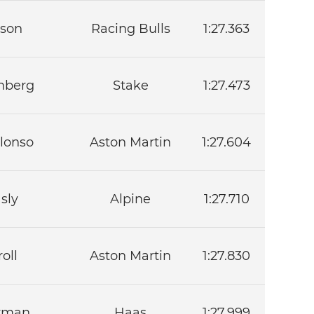
son
Racing Bulls
1:27.363
nberg
Stake
1:27.473
lonso
Aston Martin
1:27.604
sly
Alpine
1:27.710
oll
Aston Martin
1:27.830
arman
Haas
1:27.999