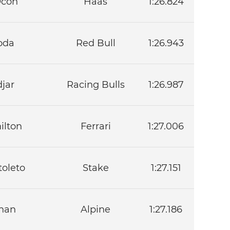
Ocon
Haas
1:26.824
oda
Red Bull
1:26.943
jar
Racing Bulls
1:26.987
ilton
Ferrari
1:27.006
toleto
Stake
1:27.151
han
Alpine
1:27.186