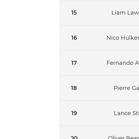
15
Liam Law
16
Nico Hülke
17
Fernando A
18
Pierre Ga
19
Lance Str
20
Oliver Be