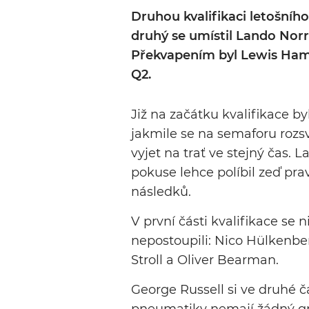
Druhou kvalifikaci letošníh
druhý se umístil Lando Norri
Překvapením byl Lewis Hamil
Q2.
Již na začátku kvalifikace b
jakmile se na semaforu rozsvít
vyjet na trať ve stejný čas
pokuse lehce políbil zeď pr
následků.
V první části kvalifikace se
nepostoupili: Nico Hülkenber
Stroll a Oliver Bearman.
George Russell si ve druhé čá