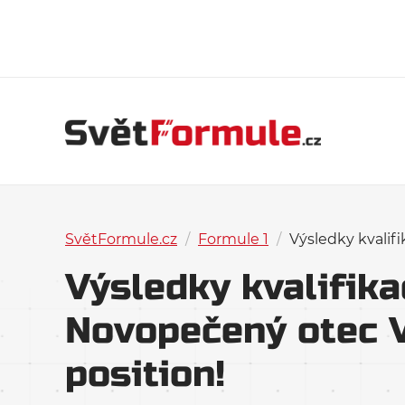
SvětFormule.cz
/
Formule 1
/
Výsledky kvalif
Výsledky kvalifika
Novopečený otec 
position!