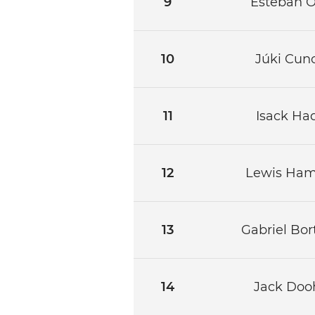
9
Esteban 
10
Júki Cun
11
Isack Had
12
Lewis Ham
13
Gabriel Bor
14
Jack Doo