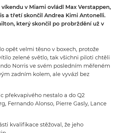
o víkendu v Miami ovládl Max Verstappen,
s a třetí skončil Andrea Kimi Antonelli.
ton, který skončil po probrždění už v
ylo opět velmi těsno v boxech, protože
ilo zelené světlo, tak všichni piloti chtěli
. Lando Norris ve svém posledním měřeném
avým zadním kolem, ale vyvázl bez
 nic překvapivého nestalo a do Q2
g, Fernando Alonso, Pierre Gasly, Lance
sti kvalifikace stěžoval, že jeho