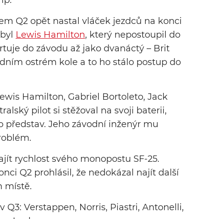
ip.
m Q2 opět nastal vláček jezdců na konci
 byl
Lewis Hamilton
, který nepostoupil do
tartuje do závodu až jako dvanáctý – Brit
edním ostrém kole a to ho stálo postup do
Lewis Hamilton, Gabriel Bortoleto, Jack
ský pilot si stěžoval na svoji baterii,
o představ. Jeho závodní inženýr mu
problém.
jít rychlost svého monopostu SF-25.
nci Q2 prohlásil, že nedokázal najít další
 místě.
Q3: Verstappen, Norris, Piastri, Antonelli,