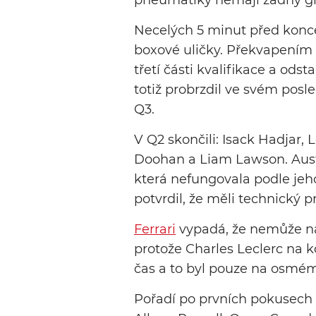
pneumatiky nemají žádný gr
Necelých 5 minut před konce
boxové uličky. Překvapením
třetí části kvalifikace a ods
totiž probrzdil ve svém posl
Q3.
V Q2 skončili: Isack Hadjar, 
Doohan a Liam Lawson. Austral
která nefungovala podle jeh
potvrdil, že měli technický 
Ferrari
vypadá, že nemůže na
protože Charles Leclerc na ko
čas a to byl pouze na osmém
Pořadí po prvních pokusech v 