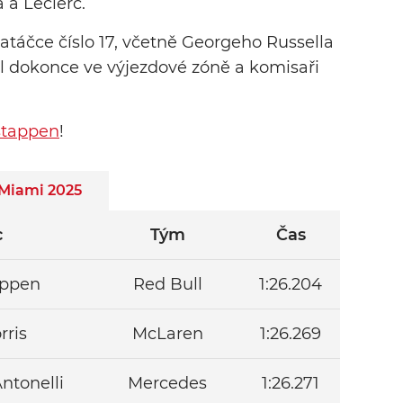
 a Leclerc.
zatáčce číslo 17, včetně Georgeho Russella
yl dokonce ve výjezdové zóně a komisaři
stappen
!
 Miami 2025
c
Tým
Čas
appen
Red Bull
1:26.204
rris
McLaren
1:26.269
ntonelli
Mercedes
1:26.271