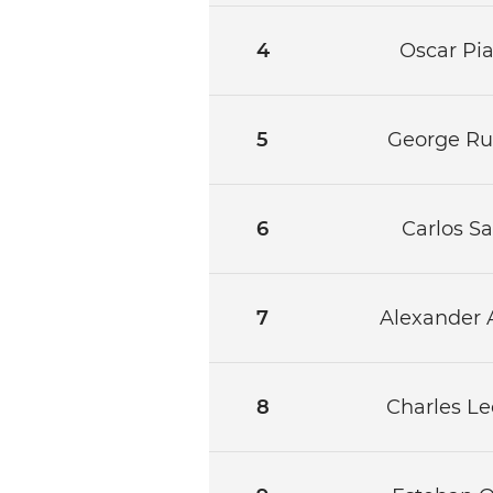
4
Oscar Pia
5
George Ru
6
Carlos Sa
7
Alexander 
8
Charles Le