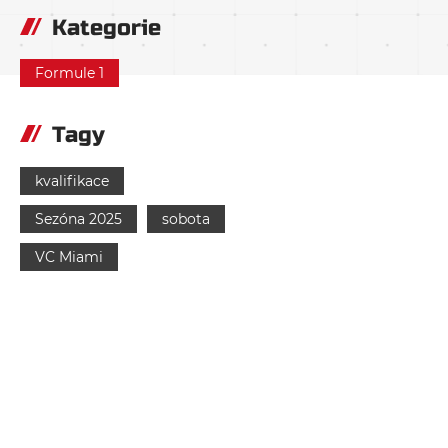
Kategorie
Formule 1
Tagy
kvalifikace
Sezóna 2025
sobota
VC Miami