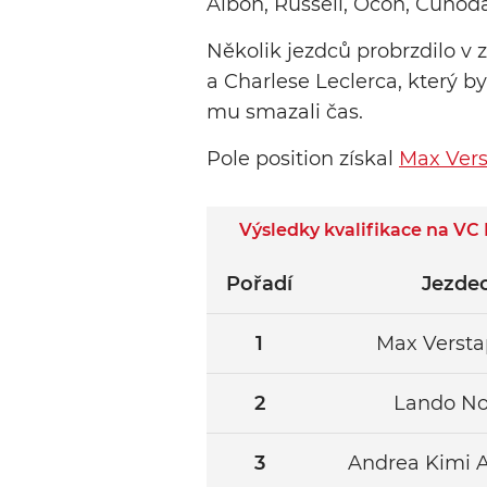
Albon, Russell, Ocon, Cunoda
Několik jezdců probrzdilo v 
a Charlese Leclerca, který b
mu smazali čas.
Pole position získal
Max Ver
Výsledky kvalifikace na VC
Pořadí
Jezde
1
Max Verst
2
Lando No
3
Andrea Kimi A