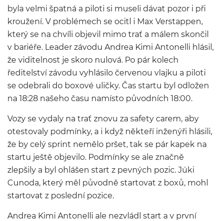
byla velmi špatná a piloti si museli dávat pozor i při
kroužení. V problémech se ocitl i Max Verstappen,
který se na chvíli objevil mimo trať a málem skončil
v bariéře. Leader závodu Andrea Kimi Antonelli hlásil,
že viditelnost je skoro nulová. Po pár kolech
ředitelství závodu vyhlásilo červenou vlajku a piloti
se odebrali do boxové uličky. Čas startu byl odložen
na 18:28 našeho času namísto původních 18:00.
Vozy se vydaly na trať znovu za safety carem, aby
otestovaly podmínky, a i když někteří inženýři hlásili,
že by celý sprint nemělo pršet, tak se pár kapek na
startu ještě objevilo. Podmínky se ale značně
zlepšily a byl ohlášen start z pevných pozic. Júki
Cunoda, který měl původně startovat z boxů, mohl
startovat z poslední pozice.
Andrea Kimi Antonelli ale nezvládl start a v první