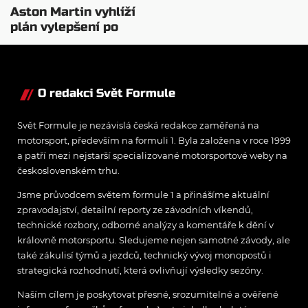
Aston Martin vyhlíží
plán vylepšení po
těžkém startu sezóny
O redakci Svět Formule
Svět Formule je nezávislá česká redakce zaměřená na
motorsport, především na formuli 1. Byla založena v roce 1999
a patří mezi nejstarší specializované motorsportové weby na
československém trhu.
Jsme průvodcem světem formule 1 a přinášíme aktuální
zpravodajství, detailní reporty ze závodních víkendů,
technické rozbory, odborné analýzy a komentáře k dění v
královně motorsportu. Sledujeme nejen samotné závody, ale
také zákulisí týmů a jezdců, technický vývoj monopostů i
strategická rozhodnutí, která ovlivňují výsledky sezóny.
Naším cílem je poskytovat přesné, srozumitelné a ověřené