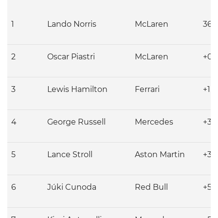
1
Lando
Norris
McLaren
36:
2
Oscar
Piastri
McLaren
+0.
3
Lewis
Hamilton
Ferrari
+1.
4
George
Russell
Mercedes
+3.1
5
Lance
Stroll
Aston Martin
+3.
6
Júki Cunoda
Red Bull
+5.1