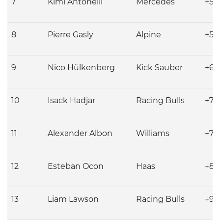
7
Kimi
Antonelli
Mercedes
+5.
8
Pierre
Gasly
Alpine
+5.
9
Nico
Hülkenberg
Kick Sauber
+6.1
10
Isack
Hadjar
Racing Bulls
+7.
11
Alexander
Albon
Williams
+7.
12
Esteban
Ocon
Haas
+8.
13
Liam
Lawson
Racing Bulls
+9.