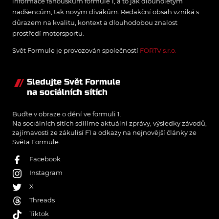
informace fanouškům formule 1, a to jak dlouholetým
nadšencům, tak novým divákům. Redakční obsah vzniká s
důrazem na kvalitu, kontext a dlouhodobou znalost
prostředí motorsportu.
Svět Formule je provozován společností
FORTV s.r.o.
Sledujte Svět Formule
na sociálních sítích
Buďte v obraze o dění ve formuli 1.
Na sociálních sítích sdílíme aktuální zprávy, výsledky závodů,
zajímavosti ze zákulisí F1 a odkazy na nejnovější články ze
Světa Formule.
Facebook
Instagram
X
Threads
Tiktok