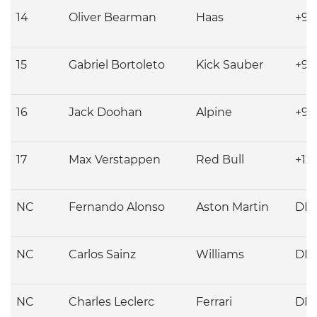
14
Oliver
Bearman
Haas
+9.
15
Gabriel
Bortoleto
Kick Sauber
+9.
16
Jack
Doohan
Alpine
+9.
17
Max
Verstappen
Red Bull
+12
NC
Fernando
Alonso
Aston Martin
DN
NC
Carlos
Sainz
Williams
DN
NC
Charles
Leclerc
Ferrari
DN