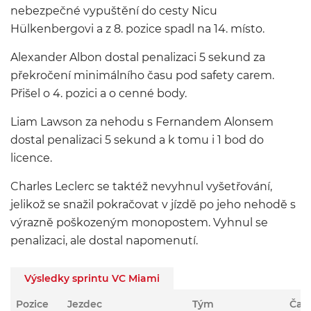
nebezpečné vypuštění do cesty Nicu
Hülkenbergovi a z 8. pozice spadl na 14. místo.
Alexander Albon dostal penalizaci 5 sekund za
překročení minimálního času pod safety carem.
Přišel o 4. pozici a o cenné body.
Liam Lawson za nehodu s Fernandem Alonsem
dostal penalizaci 5 sekund a k tomu i 1 bod do
licence.
Charles Leclerc se taktéž nevyhnul vyšetřování,
jelikož se snažil pokračovat v jízdě po jeho nehodě s
výrazně poškozeným monopostem. Vyhnul se
penalizaci, ale dostal napomenutí.
Výsledky sprintu VC Miami
Pozice
Jezdec
Tým
Čas