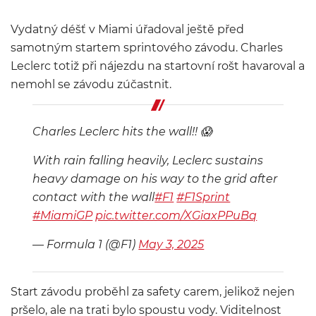
Vydatný déšť v Miami úřadoval ještě před
samotným startem sprintového závodu. Charles
Leclerc totiž při nájezdu na startovní rošt havaroval a
nemohl se závodu zúčastnit.
Charles Leclerc hits the wall!! 😱
With rain falling heavily, Leclerc sustains
heavy damage on his way to the grid after
contact with the wall
#F1
#F1Sprint
#MiamiGP
pic.twitter.com/XGiaxPPuBq
— Formula 1 (@F1)
May 3, 2025
Start závodu proběhl za safety carem, jelikož nejen
pršelo, ale na trati bylo spoustu vody. Viditelnost