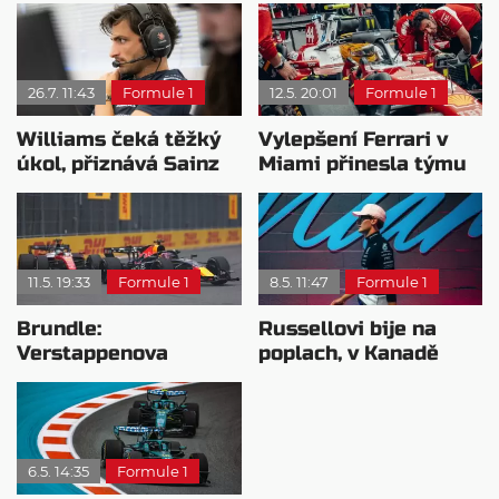
26.7. 11:43
Formule 1
12.5. 20:01
Formule 1
Williams čeká těžký
Vylepšení Ferrari v
úkol, přiznává Sainz
Miami přinesla týmu
zdrcující zklamání
11.5. 19:33
Formule 1
8.5. 11:47
Formule 1
Brundle:
Russellovi bije na
Verstappenova
poplach, v Kanadě
záchrana v Miami byla
musí odpovědět
geniální
6.5. 14:35
Formule 1