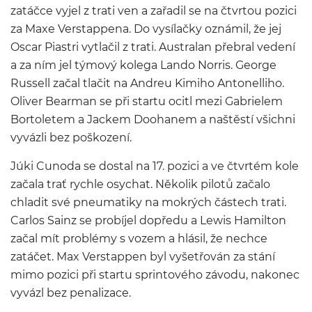
zatáčce vyjel z trati ven a zařadil se na čtvrtou pozici
za Maxe Verstappena. Do vysílačky oznámil, že jej
Oscar Piastri vytlačil z trati. Australan přebral vedení
a za ním jel týmový kolega Lando Norris. George
Russell začal tlačit na Andreu Kimiho Antonelliho.
Oliver Bearman se při startu ocitl mezi Gabrielem
Bortoletem a Jackem Doohanem a naštěstí všichni
vyvázli bez poškození.
Júki Cunoda se dostal na 17. pozici a ve čtvrtém kole
začala trať rychle osychat. Několik pilotů začalo
chladit své pneumatiky na mokrých částech trati.
Carlos Sainz se probíjel dopředu a Lewis Hamilton
začal mít problémy s vozem a hlásil, že nechce
zatáčet. Max Verstappen byl vyšetřován za stání
mimo pozici při startu sprintového závodu, nakonec
vyvázl bez penalizace.