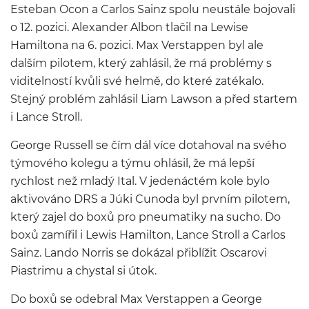
Esteban Ocon a Carlos Sainz spolu neustále bojovali
o 12. pozici. Alexander Albon tlačil na Lewise
Hamiltona na 6. pozici. Max Verstappen byl ale
dalším pilotem, který zahlásil, že má problémy s
viditelností kvůli své helmě, do které zatékalo.
Stejný problém zahlásil Liam Lawson a před startem
i Lance Stroll.
George Russell se čím dál více dotahoval na svého
týmového kolegu a týmu ohlásil, že má lepší
rychlost než mladý Ital. V jedenáctém kole bylo
aktivováno DRS a Júki Cunoda byl prvním pilotem,
který zajel do boxů pro pneumatiky na sucho. Do
boxů zamířil i Lewis Hamilton, Lance Stroll a Carlos
Sainz. Lando Norris se dokázal přiblížit Oscarovi
Piastrimu a chystal si útok.
Do boxů se odebral Max Verstappen a George