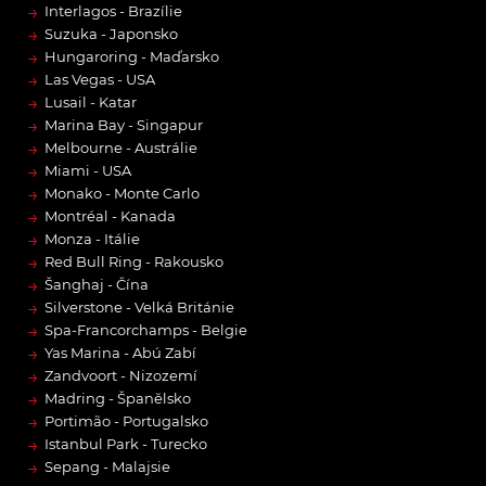
→
Interlagos - Brazílie
→
Suzuka - Japonsko
→
Hungaroring - Maďarsko
→
Las Vegas - USA
→
Lusail - Katar
→
Marina Bay - Singapur
→
Melbourne - Austrálie
→
Miami - USA
→
Monako - Monte Carlo
→
Montréal - Kanada
→
Monza - Itálie
→
Red Bull Ring - Rakousko
→
Šanghaj - Čína
→
Silverstone - Velká Británie
→
Spa-Francorchamps - Belgie
→
Yas Marina - Abú Zabí
→
Zandvoort - Nizozemí
→
Madring - Španělsko
→
Portimão - Portugalsko
→
Istanbul Park - Turecko
→
Sepang - Malajsie