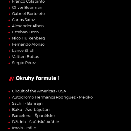
→
Franco Colapinto
→
Oliver Bearman
→
Gabriel Bortoleto
→
Carlos Sainz
→
Alexander Albon
→
Esteban Ocon
→
Nico Hülkenberg
→
Fernando Alonso
→
Lance Stroll
→
Valtteri Bottas
→
Sergio Pérez
Okruhy formule 1
→
Circuit of the Americas - USA
→
Autódromo Hermanos Rodríguez - Mexiko
→
Sachír - Bahrajn
→
Baku - Ázerbájdžán
→
Barcelona - Španělsko
→
Džidda - Saúdská Arábie
→
Imola - Itálie