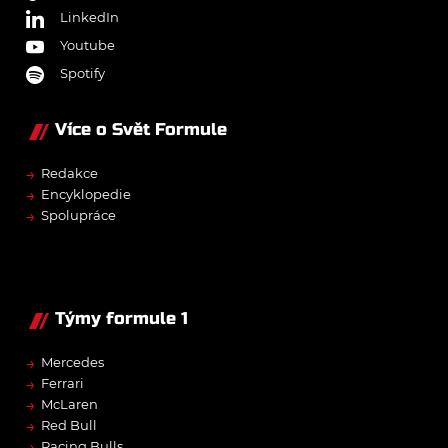
LinkedIn
Youtube
Spotify
Více o Svět Formule
→
Redakce
→
Encyklopedie
→
Spolupráce
Týmy formule 1
→
Mercedes
→
Ferrari
→
McLaren
→
Red Bull
→
Racing Bulls