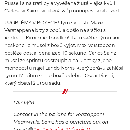
Russell a na trati byla vyvěšena žlutá vlajka kvůli
Carlosovi Sainzovi, který svůj monopost vzal o zeď.
PROBLÉMY V BOXECH! Tým vypustil Maxe
Verstappena brzy z boxů a došlo na srážku s
Andreou Kimim Antonellim! Ital u svého týmu ani
neskončil a musel z boxů vyjet. Max Verstappen
posléze dostal penalizaci 10 sekund. Carlos Sainz
musel ze sprintu odstoupit a na úlomky z jeho
monopostu najel Lando Norris, který zprávu zahlásil i
týmu. Mezitím se do boxů odebral Oscar Piastri,
který dostal žlutou sadu.
LAP 13/18
Contact in the pit lane for Verstappen!
Meanwhile, Sainz has a puncture out on
track! 😳
#F1
#F1Sprint
#MiamiGP