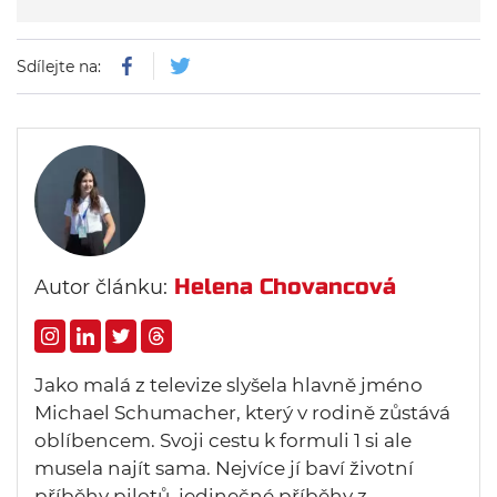
Sdílejte na:
Helena Chovancová
Autor článku:
Jako malá z televize slyšela hlavně jméno
Michael Schumacher, který v rodině zůstává
oblíbencem. Svoji cestu k formuli 1 si ale
musela najít sama. Nejvíce jí baví životní
příběhy pilotů, jedinečné příběhy z