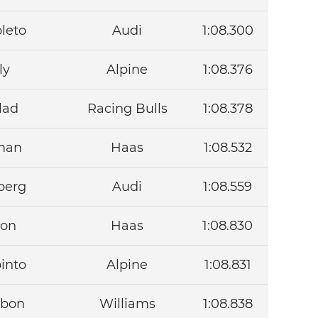
oleto
Audi
1:08.300
ly
Alpine
1:08.376
lad
Racing Bulls
1:08.378
rman
Haas
1:08.532
berg
Audi
1:08.559
con
Haas
1:08.830
into
Alpine
1:08.831
lbon
Williams
1:08.838