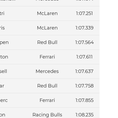
ri
McLaren
1:07.251
is
McLaren
1:07.339
ppen
Red Bull
1:07.564
lton
Ferrari
1:07.611
ell
Mercedes
1:07.637
ar
Red Bull
1:07.758
lerc
Ferrari
1:07.855
on
Racing Bulls
1:08.235