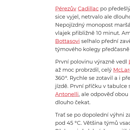
Pérezův
Cadillac
po předešlý
sice vyjel, netrvalo ale dlouh
Nepojízdný monopost maršálo
vlajek přibližně 10 minut. Am
Bottasovi
selhalo přední zav
týmového kolegy předčasně 
První polovinu výrazně vedl
až moc probrzdil, celý
McLar
360
°
. Rychle se zotavil a i
jízdě. První příčku v tabulc
Antonelli
, ale odpověď obou
dlouho čekat.
Trať se po dopolední výhni za
pod 45 °C. Většina týmů vs