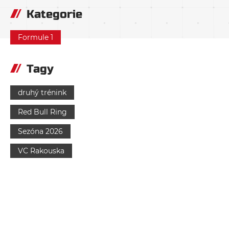
Kategorie
Formule 1
Tagy
druhý trénink
Red Bull Ring
Sezóna 2026
VC Rakouska