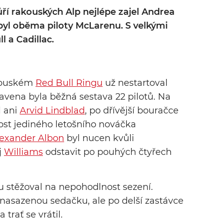
ří rakouských Alp nejlépe zajel Andrea
byl oběma piloty McLarenu. S velkými
 a Cadillac.
kouském
Red Bull Ringu
už nestartoval
ravena byla běžná sestava 22 pilotů. Na
l ani
Arvid Lindblad
, po dřívější bouračce
t jediného letošního nováčka
exander Albon
byl nucen kvůli
j
Williams
odstavit po pouhých čtyřech
tu stěžoval na nepohodlnost sezení.
asazenou sedačku, ale po delší zastávce
trať se vrátil.