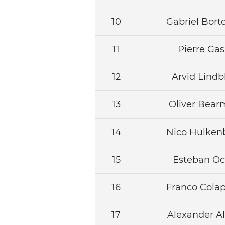
10
Gabriel Bort
11
Pierre Gas
12
Arvid Lindb
13
Oliver Bea
14
Nico
H
ü
lken
15
Esteban O
16
Franco Colap
17
Alexander A