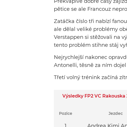
Překvapivě dobré časy zajížd
pětice se ale Francouz nepro
Zatáčka číslo tři nabízí fano
ale dělal veliké problémy 
Verstappen si stěžovali na 
tento problém stihne stáj vyř
Nejrychlejší nakonec opravd
Antonelli, těsně za ním doje
Třetí volný trénink začíná zítr
Výsledky FP2 VC Rakouska
Pozice
Jezdec
1
Andrea Kimi An