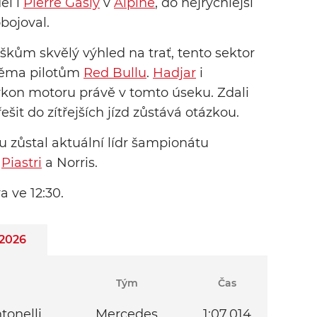
ěl i
Pierre Gasly
v
Alpine
, do nejrychlejší
bojoval.
uškům skvělý výhled na trať, tento sektor
oběma pilotům
Red Bullu
.
Hadjar
i
výkon motoru právě v tomto úseku. Zdali
ešit do zítřejších jízd zůstává otázkou.
u zůstal aktuální lídr šampionátu
l
Piastri
a Norris.
a ve 12:30.
 2026
Tým
Čas
tonelli
Mercedes
1:07.014