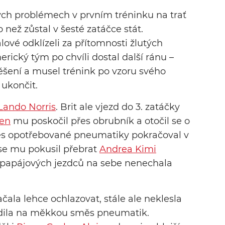
ch problémech v prvním tréninku na trať
o než zůstal v šesté zatáčce stát.
vé odklízeli za přítomnosti žlutých
erický tým po chvíli dostal další ránu –
ěšení a musel trénink po vzoru svého
ukončit.
Lando Norris
. Brit ale vjezd do 3. zatáčky
en
mu poskočil přes obrubník a otočil se o
 přes opotřebované pneumatiky pokračoval v
e se mu pokusil přebrat
Andrea Kimi
 papájových jezdců na sebe nenechala
čala lehce ochlazovat, stále ale neklesla
adila na měkkou směs pneumatik.