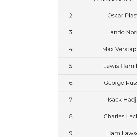
2
Oscar Piast
3
Lando Norr
4
Max Versta
5
Lewis Hami
6
George Russ
7
Isack Hadj
8
Charles Lec
9
Liam Laws