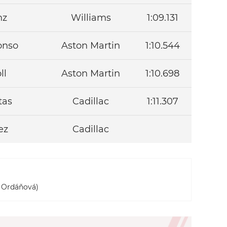
nz
Williams
1:09.131
onso
Aston Martin
1:10.544
ll
Aston Martin
1:10.698
tas
Cadillac
1:11.307
ez
Cadillac
a Ordáňová)