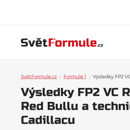
SvětFormule.cz
/
Formule 1
/
Výsledky FP2 VC
Výsledky FP2 VC R
Red Bullu a techn
Cadillacu