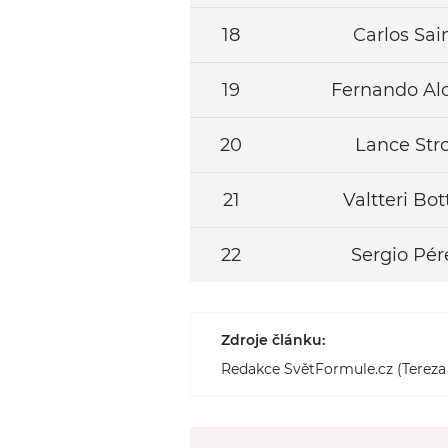
18
Carlos Sai
19
Fernando Al
20
Lance Stro
21
Valtteri Bot
22
Sergio Pér
Zdroje článku:
Redakce SvětFormule.cz (Terez