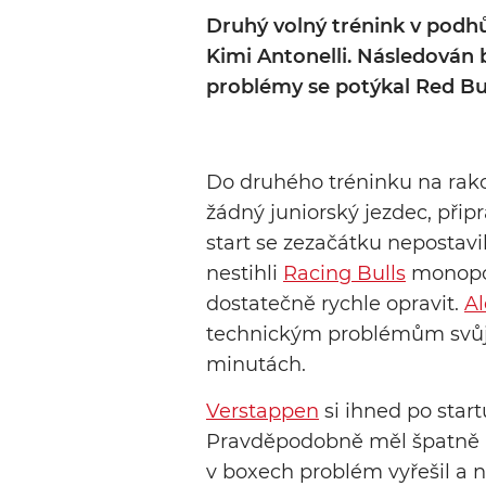
Druhý volný trénink v podhů
Kimi Antonelli. Následován 
problémy se potýkal Red Bull
Do druhého tréninku na ra
žádný juniorský jezdec, přip
start se zezačátku nepostavi
nestihli
Racing Bulls
monopos
dostatečně rychle opravit.
Al
technickým problémům svů
minutách.
Verstappen
si ihned po star
Pravděpodobně měl špatně n
v boxech problém vyřešil a na 