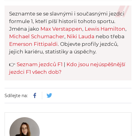
Seznamte se se slavnými i současnými jezdci
formule 1, kteří píší historii tohoto sportu.
Jména jako
Max Verstappen
,
Lewis Hamilton
,
Michael Schumacher
,
Niki Lauda
nebo třeba
Emerson Fittipaldi
. Objevte profily jezdců,
jejich kariéru, statistiky a úspěchy.
👉
Seznam jezdců F1
|
Kdo jsou nejúspěšnější
jezdci F1 všech dob?
Sdílejte na: