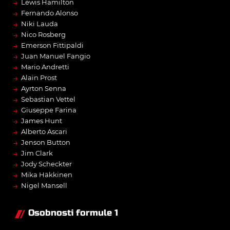
→
Lewis Hamilton
→
Fernando Alonso
→
Niki Lauda
→
Nico Rosberg
→
Emerson Fittipaldi
→
Juan Manuel Fangio
→
Mario Andretti
→
Alain Prost
→
Ayrton Senna
→
Sebastian Vettel
→
Giuseppe Farina
→
James Hunt
→
Alberto Ascari
→
Jenson Button
→
Jim Clark
→
Jody Scheckter
→
Mika Häkkinen
→
Nigel Mansell
Osobnosti formule 1