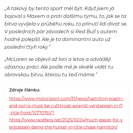
„A takový by tento sport měl být. Když jsem já
bojoval s Maxem a proti dalšímu týmu, to, jak se ta
bitva vyvíjela v průběhu roku, to přinutí lidi dívat se.
V posledních pár závodech si Red Bull s autem
hodně polepšil. Ale je to dominantní auto už
poslední čtyři roky.“
„McLaren se objevil až loni a letos a odvádějí
úžasnou práci. Ale podle mě je skvělé vidět tu
obrovskou bitvu, kterou tu teď máme.“
Zdroje článku:
https://www.motorsport.com/f1/news/hamilton-piastri-
and-norris-must-be-cutthroat-against-verstappen-in-f1
-title-fight/10770761/?
https://www.racefans.net/2025/10/24/much-easier-for-v
erstappen-being-the-hunter-in-title-chase-hamilton/