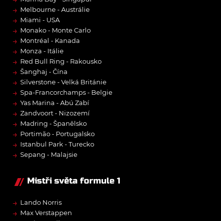
→
Melbourne - Austrálie
→
Miami - USA
→
Monako - Monte Carlo
→
Montréal - Kanada
→
Monza - Itálie
→
Red Bull Ring - Rakousko
→
Šanghaj - Čína
→
Silverstone - Velká Británie
→
Spa-Francorchamps - Belgie
→
Yas Marina - Abú Zabí
→
Zandvoort - Nizozemí
→
Madring - Španělsko
→
Portimão - Portugalsko
→
Istanbul Park - Turecko
→
Sepang - Malajsie
Mistři světa formule 1
→
Lando Norris
→
Max Verstappen