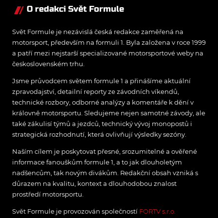
O redakci Svět Formule
Svět Formule je nezávislá česká redakce zaměřená na
motorsport, především na formuli 1. Byla založena v roce 1999
a patří mezi nejstarší specializované motorsportové weby na
československém trhu.
Jsme průvodcem světem formule 1 a přinášíme aktuální
zpravodajství, detailní reporty ze závodních víkendů,
technické rozbory, odborné analýzy a komentáře k dění v
královně motorsportu. Sledujeme nejen samotné závody, ale
také zákulisí týmů a jezdců, technický vývoj monopostů i
strategická rozhodnutí, která ovlivňují výsledky sezóny.
Naším cílem je poskytovat přesné, srozumitelné a ověřené
informace fanouškům formule 1, a to jak dlouholetým
nadšencům, tak novým divákům. Redakční obsah vzniká s
důrazem na kvalitu, kontext a dlouhodobou znalost
prostředí motorsportu.
Svět Formule je provozován společností
FORTV s.r.o.