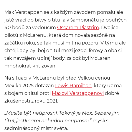
Max Verstappen se s každým závodem pomalu ale
jistě vrací do bitvy o titul a v šampionátu je pouhých
40 bodů za vedoucím
Oscarem Piastrim
. Dvojice
pilotů z McLarenu, která dominovala sezóně na
začátku roku, se tak musí mít na pozoru. V týmu ale
chtějí, aby byl boj o titul mezi jezdci férový a oba si
tak navzájem ubírají body, za což byl McLaren
mnohokrát kritizován.
Na situaci v McLarenu byl před Velkou cenou
Mexika 2025 dotázán
Lewis Hamilton
, který už má
s bojem o titul proti
Maxovi Verstappenovi
dobré
zkušenosti z roku 2021.
„Musíte být neúprosní. Takový je Max. Sebere jim
titul, jestli sami nebudou neúprosní,“
myslí si
sedminásobný mistr světa.