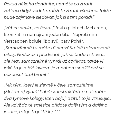
Pokud někoho doháníte, nemáte co ztratit,
zatímco když vedete, můžete ztratit všechno. Takže
bude zajímavé sledovat, jak si s tím poradí.“
„Vůbec nevím, co čekat,“
řekl o pilotech McLarenu,
kteří zatím nemají ani jeden titul. Naproti nim
Verstappen bojuje již o svůj pátý Pohár.
„Samozřejmě tu máte tři neuvěřitelně talentované
piloty. Nedokážu předvídat, jak se budou chovat,
ale Max samozřejmě vyhrál už čtyřikrát, takže ví
jaké to je a být lovcem je mnohem snažší než se
pokoušet titul bránit.“
„Mít tým, který je zjevně v čele, samozřejmě
(McLaren) vyhrál Pohár konstruktérů, a pak máte
dva týmové kolegy, kteří bojují o titul, to je vzrušující.
Ale když do té směsice přidáte další tým a dalšího
jezdce, tak je to ještě lepší.“