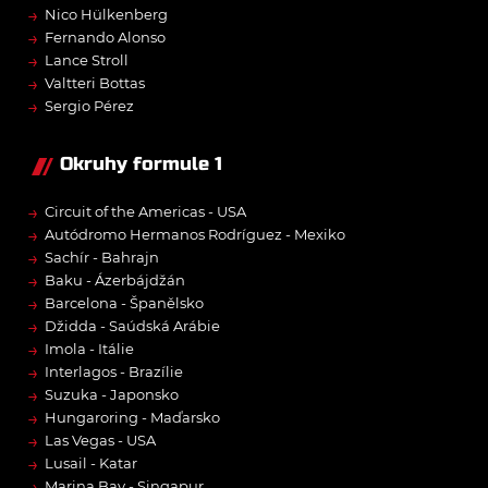
→
Nico Hülkenberg
→
Fernando Alonso
→
Lance Stroll
→
Valtteri Bottas
→
Sergio Pérez
Okruhy formule 1
→
Circuit of the Americas - USA
→
Autódromo Hermanos Rodríguez - Mexiko
→
Sachír - Bahrajn
→
Baku - Ázerbájdžán
→
Barcelona - Španělsko
→
Džidda - Saúdská Arábie
→
Imola - Itálie
→
Interlagos - Brazílie
→
Suzuka - Japonsko
→
Hungaroring - Maďarsko
→
Las Vegas - USA
→
Lusail - Katar
→
Marina Bay - Singapur