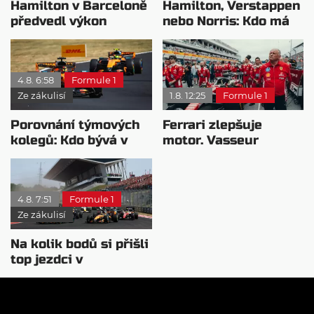
Hamilton v Barceloně
Hamilton, Verstappen
předvedl výkon
nebo Norris: Kdo má
pravého šampiona
nejvyšší plat?
4.8. 6:58
Formule 1
Ze zákulisí
1.8. 12:25
Formule 1
Porovnání týmových
Ferrari zlepšuje
kolegů: Kdo bývá v
motor. Vasseur
sobotu nejrychlejší?
chystá útok na
Mercedes
4.8. 7:51
Formule 1
Ze zákulisí
Na kolik bodů si přišli
top jezdci v
posledních 4
závodech?