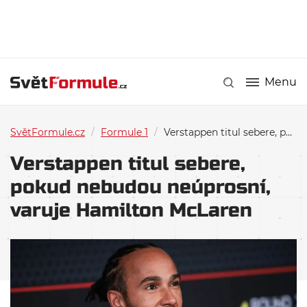
Menu
SvětFormule.cz
/
Formule 1
/
Verstappen titul sebere, pokud nebudou neúprosní, varuje Hamilton McLaren
Verstappen titul sebere,
pokud nebudou neúprosní,
varuje Hamilton McLaren