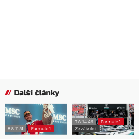
Další články
7.8. 14:46
Formule 1
8.8. 11:51
Formule 1
Ze zákulisí