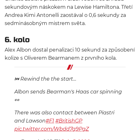
sekundovým náskokem na Lewise Hamiltona. Třetí
Andrea Kimi Antonelli zaostával o 0,6 sekundy za
sedminásobným mistrem světa.
6. kolo
Alex Albon dostal penalizaci 10 sekund za způsobení
kolize s Oliverem Bearmanem z prvního kola.
⏮️ Rewind the the start…
Albon sends Bearman's Haas car spinning
👀
There was also contact between Piastri
and Lawson
#F1
#BritishGP
pic.twitter.com/Wbdd7g9PgZ