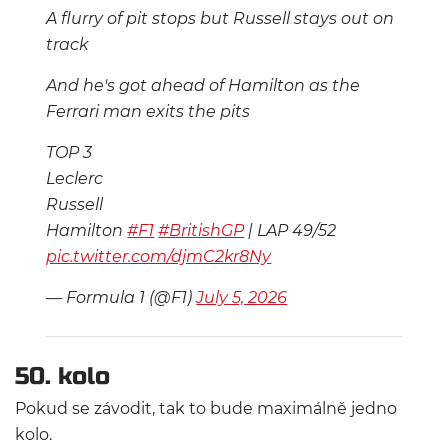
A flurry of pit stops but Russell stays out on
track
And he's got ahead of Hamilton as the
Ferrari man exits the pits
TOP 3
Leclerc
Russell
Hamilton
#F1
#BritishGP
| LAP 49/52
pic.twitter.com/djmC2kr8Ny
— Formula 1 (@F1)
July 5, 2026
50. kolo
Pokud se závodit, tak to bude maximálně jedno
kolo.