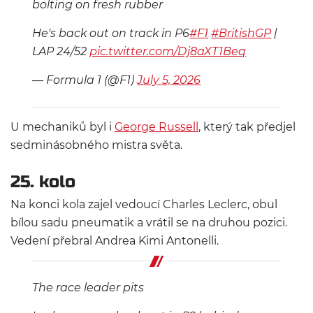
bolting on fresh rubber
He's back out on track in P6
#F1
#BritishGP
|
LAP 24/52
pic.twitter.com/Dj8aXT1Beq
— Formula 1 (@F1)
July 5, 2026
U mechaniků byl i
George Russell
, který tak předjel
sedminásobného mistra světa.
25. kolo
Na konci kola zajel vedoucí Charles Leclerc, obul
bílou sadu pneumatik a vrátil se na druhou pozici.
Vedení přebral Andrea Kimi Antonelli.
The race leader pits