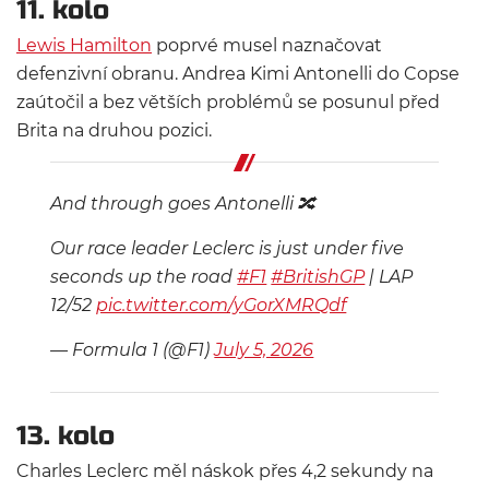
11. kolo
Lewis Hamilton
poprvé musel naznačovat
defenzivní obranu. Andrea Kimi Antonelli do Copse
zaútočil a bez větších problémů se posunul před
Brita na druhou pozici.
And through goes Antonelli 🔀
Our race leader Leclerc is just under five
seconds up the road
#F1
#BritishGP
| LAP
12/52
pic.twitter.com/yGorXMRQdf
— Formula 1 (@F1)
July 5, 2026
13. kolo
Charles Leclerc měl náskok přes 4,2 sekundy na