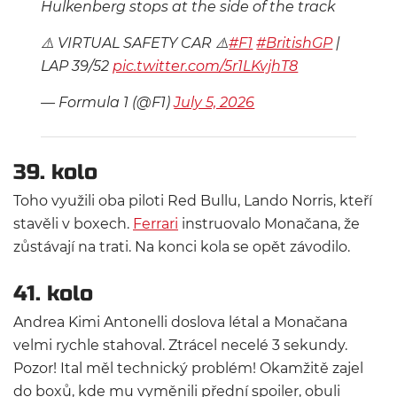
Hulkenberg stops at the side of the track
⚠️ VIRTUAL SAFETY CAR ⚠️
#F1
#BritishGP
|
LAP 39/52
pic.twitter.com/5r1LKvjhT8
— Formula 1 (@F1)
July 5, 2026
39. kolo
Toho využili oba piloti Red Bullu, Lando Norris, kteří
stavěli v boxech.
Ferrari
instruovalo Monačana, že
zůstávají na trati. Na konci kola se opět závodilo.
41. kolo
Andrea Kimi Antonelli doslova létal a Monačana
velmi rychle stahoval. Ztrácel necelé 3 sekundy.
Pozor! Ital měl technický problém! Okamžitě zajel
do boxů, kde mu vyměnili přední spoiler, obuli