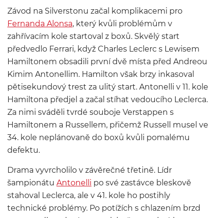
Závod na Silverstonu začal komplikacemi pro
Fernanda Alonsa
, který kvůli problémům v
zahřívacím kole startoval z boxů. Skvělý start
předvedlo Ferrari, když Charles Leclerc s Lewisem
Hamiltonem obsadili první dvě místa před Andreou
Kimim Antonellim. Hamilton však brzy inkasoval
pětisekundový trest za ulitý start. Antonelli v 11. kole
Hamiltona předjel a začal stíhat vedoucího Leclerca.
Za nimi sváděli tvrdé souboje Verstappen s
Hamiltonem a Russellem, přičemž Russell musel ve
34. kole neplánovaně do boxů kvůli pomalému
defektu.
Drama vyvrcholilo v závěrečné třetině. Lídr
šampionátu
Antonelli
po své zastávce bleskově
stahoval Leclerca, ale v 41. kole ho postihly
technické problémy. Po potížích s chlazením brzd