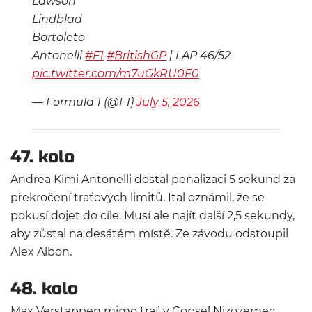
Lawson
Lindblad
Bortoleto
Antonelli
#F1
#BritishGP
| LAP 46/52
pic.twitter.com/m7uGkRU0F0
— Formula 1 (@F1)
July 5, 2026
47. kolo
Andrea Kimi Antonelli dostal penalizaci 5 sekund za
překročení traťových limitů. Ital oznámil, že se
pokusí dojet do cíle. Musí ale najít další 2,5 sekundy,
aby zůstal na desátém místě. Ze závodu odstoupil
Alex Albon.
48. kolo
Max Verstappen mimo trať v Copse! Nizozemec