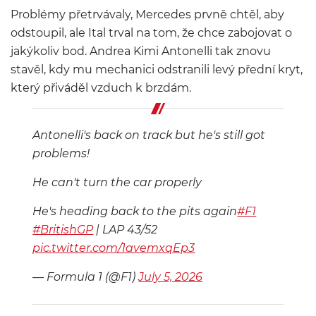
Problémy přetrvávaly, Mercedes prvně chtěl, aby
odstoupil, ale Ital trval na tom, že chce zabojovat o
jakýkoliv bod. Andrea Kimi Antonelli tak znovu
stavěl, kdy mu mechanici odstranili levý přední kryt,
který přiváděl vzduch k brzdám.
Antonelli's back on track but he's still got
problems!
He can't turn the car properly
He's heading back to the pits again
#F1
#BritishGP
| LAP 43/52
pic.twitter.com/1avemxqEp3
— Formula 1 (@F1)
July 5, 2026