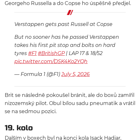
Georgeho Russella a do Copse ho úspěšně předjel.
Verstappen gets past Russell at Copse
But no sooner has he passed Verstappen
takes his first pit stop and bolts on hard
tyres
#F1
#BritishGP
| LAP 17 & 18/52
pic.twitter.com/DSK4Ko2YQh
— Formula 1 (@F1)
July 5, 2026
Brit se následně pokoušel bránit, ale do boxů zamířil
nizozemský pilot. Obul bílou sadu pneumatik a vrátil
se na sedmou pozici.
19. kolo
Dalším v boxech byl na konci kola Isack Hadjar,