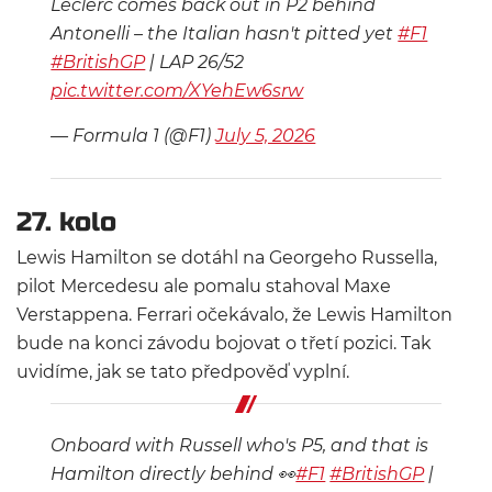
Leclerc comes back out in P2 behind
Antonelli – the Italian hasn't pitted yet
#F1
#BritishGP
| LAP 26/52
pic.twitter.com/XYehEw6srw
— Formula 1 (@F1)
July 5, 2026
27. kolo
Lewis Hamilton se dotáhl na Georgeho Russella,
pilot Mercedesu ale pomalu stahoval Maxe
Verstappena. Ferrari očekávalo, že Lewis Hamilton
bude na konci závodu bojovat o třetí pozici. Tak
uvidíme, jak se tato předpověď vyplní.
Onboard with Russell who's P5, and that is
Hamilton directly behind 👀
#F1
#BritishGP
|