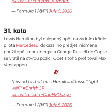
pic.twitter.com/0xrQCREqeb
— Formula 1 (@F1)
July 5, 2026
31. kolo
Lewis Hamilton byl nalepený opět na zadním křídle
pilota
Mercedesu
, dokázal ho předjet, nicméně
použil opět moc energie a George Russell do Copse
se vrátil na čtvrou pozici. Opět z toho profitoval Max
Verstappen.
Rewind to that epic Hamilton/Russell fight
⚔️
#F1
#BritishGP
pic.twitter.com/ObuNZOo3pe
— Formula 1 (@F1)
July 5, 2026