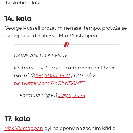
italského pilota.
14. kolo
George Russell prozatím nenašel tempo, protože se
na něj začal dotahovat Max Verstappen.
GAINS AND LOSSES 👀
It's turning into a long afternoon for Oscar
Piastri 😖
#F1
#BritishGP
| LAP 13/52
pic.twitter.com/0nOhNB6MF2
— Formula 1 (@F1)
July 5, 2026
17. kolo
Max Verstappen
byl nalepený na zadním křídle