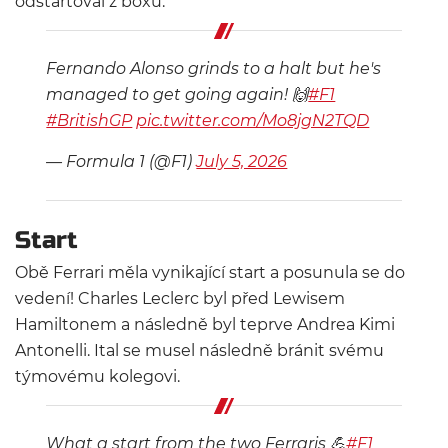
odstartoval z boxů.
Fernando Alonso grinds to a halt but he's
managed to get going again! 🙌
#F1
#BritishGP
pic.twitter.com/Mo8jgN2TQD
— Formula 1 (@F1)
July 5, 2026
Start
Obě Ferrari měla vynikající start a posunula se do
vedení! Charles Leclerc byl před Lewisem
Hamiltonem a následně byl teprve Andrea Kimi
Antonelli. Ital se musel následně bránit svému
týmovému kolegovi.
What a start from the two Ferraris 💪
#F1