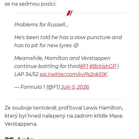
se na sedmou pozici.
Problems for Russell…
He's been told he has a slow puncture and
has to pit for new tyres 😖
Meanwhile, Hamilton and Verstappen
continue battling for third
#F1
#BritishGP
|
LAP 34/52
pic.twitter.com/xyPs2okS1K
— Formula 1 (@F1)
July 5, 2026
Ze souboje tentokrát profitoval Lewis Hamilton,
který byl hned nalepený na zadním křídle Maxe
Verstappena.