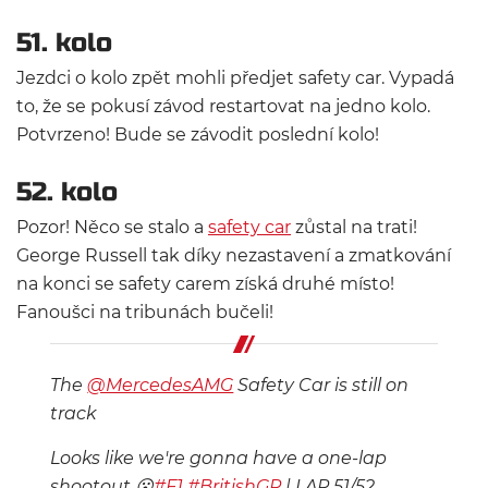
51. kolo
Jezdci o kolo zpět mohli předjet safety car. Vypadá
to, že se pokusí závod restartovat na jedno kolo.
Potvrzeno! Bude se závodit poslední kolo!
52. kolo
Pozor! Něco se stalo a
safety car
zůstal na trati!
George Russell tak díky nezastavení a zmatkování
na konci se safety carem získá druhé místo!
Fanoušci na tribunách bučeli!
The
@MercedesAMG
Safety Car is still on
track
Looks like we're gonna have a one-lap
shootout 😮
#F1
#BritishGP
| LAP 51/52