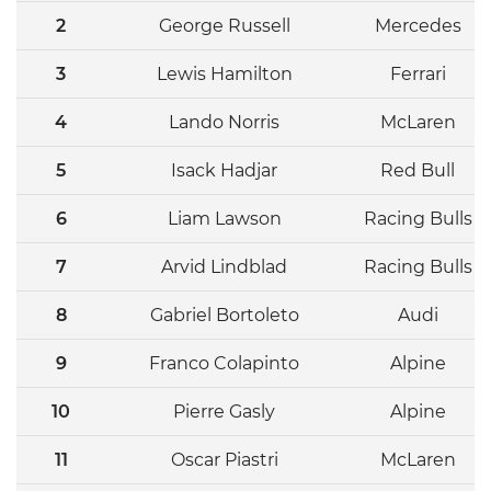
2
George Russell
Mercedes
3
Lewis Hamilton
Ferrari
4
Lando Norris
McLaren
5
Isack Hadjar
Red Bull
6
Liam Lawson
Racing Bulls
7
Arvid Lindblad
Racing Bulls
8
Gabriel Bortoleto
Audi
9
Franco Colapinto
Alpine
10
Pierre Gasly
Alpine
11
Oscar Piastri
McLaren