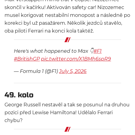
skončil v kačírku! Aktivován safety car! Nizozemec
musel korigovat nestabilní monopost a následně po
korekci byl už pasažárem. Několik jezdců stavělo,
oba piloti Ferrari na konci kola taktéž.
Here's what happened to Max 👇
#F1
#BritishGP
pic.twitter.com/X1BMh6spR9
— Formula 1 (@F1)
July 5, 2026
49. kolo
George Russell nestavěl a tak se posunul na druhou
pozici před Lewise Hamiltona! Udělalo Ferrari
chybu?