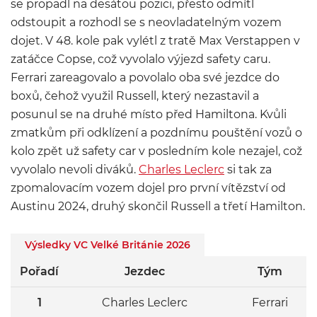
se propadl na desátou pozici, přesto odmítl
odstoupit a rozhodl se s neovladatelným vozem
dojet. V 48. kole pak vylétl z tratě Max Verstappen v
zatáčce Copse, což vyvolalo výjezd safety caru.
Ferrari zareagovalo a povolalo oba své jezdce do
boxů, čehož využil Russell, který nezastavil a
posunul se na druhé místo před Hamiltona. Kvůli
zmatkům při odklízení a pozdnímu pouštění vozů o
kolo zpět už safety car v posledním kole nezajel, což
vyvolalo nevoli diváků.
Charles Leclerc
si tak za
zpomalovacím vozem dojel pro první vítězství od
Austinu 2024, druhý skončil Russell a třetí Hamilton.
Výsledky VC Velké Británie 2026
Pořadí
Jezdec
Tým
1
Charles Leclerc
Ferrari