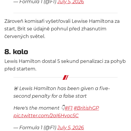
— Formula 1 (@F1)
July 5, 2026
Zároveň komisaři vyšetřovali Lewise Hamiltona za
start, Brit se údajně pohnul před zhasnutím
červených světel.
8. kolo
Lewis Hamilton dostal 5 sekund penalizaci za pohyb
před startem.
🚨 Lewis Hamilton has been given a five-
second penalty for a false start
Here's the moment 👇
#F1
#BritishGP
pic.twitter.com/2aI6Hvoc5C
— Formula 1 (@F1)
July 5, 2026