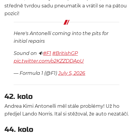
středně tvrdou sadu pneumatik a vrátil se na pátou
pozici!
Here's Antonelli coming into the pits for
initial repairs
Sound on 🔉
#F1
#BritishGP
pic.twitter.com/o2KZZDDApU
— Formula 1 (@F1)
July 5, 2026
42. kolo
Andrea Kimi Antonelli měl stále problémy! Už ho
předjel Lando Norris. Ital si stěžoval, že auto nezatáčí.
44. kolo