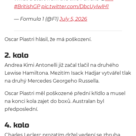
#BritishGP
pic.twitter.com/DbcUylwlH1
— Formula 1 (@F1)
July 5, 2026
Oscar Piastri hlásil, že má poškození.
2. kolo
Andrea Kimi Antonelli již začal tlačil na druhého
Lewise Hamiltona. Mezitím Isack Hadjar vytvářel tlak
na druhý Mercedes Georgeho Russella.
Oscar Piastri měl poškozené přední křídlo a musel
na konci kola zajet do boxů. Australan byl
předposlední.
4. kolo
Charles Leclerc prozatím držel vedení se zhruba