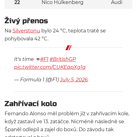
22
Nico Hülkenberg
Audi
Živý přenos
Na
Silverstonu
bylo 24 °C, teplota tratě se
pohybovala 42 °C.
It's time 👊
#F1
#BritishGP
pic.twitter.com/CUKEapXg1g
— Formula 1 (@F1)
July 5, 2026
Zahřívací kolo
Fernando Alonso měl problém již v zahřívacím kole,
když zastavil ve 13. zatáčce. Nicméně následně se
Španěl odlepil a zajel do boxů. Do závodu tak