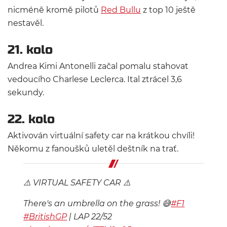
nicméně kromě pilotů
Red Bullu
z top 10 ještě
nestavěl.
21. kolo
Andrea Kimi Antonelli začal pomalu stahovat
vedoucího Charlese Leclerca. Ital ztrácel 3,6
sekundy.
22. kolo
Aktivován virtuální safety car na krátkou chvíli!
Někomu z fanoušků uletěl deštník na trať.
⚠️ VIRTUAL SAFETY CAR ⚠️
There's an umbrella on the grass! 😅
#F1
#BritishGP
| LAP 22/52