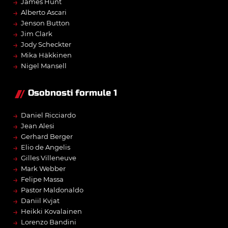
→
James Hunt
→
Alberto Ascari
→
Jenson Button
→
Jim Clark
→
Jody Scheckter
→
Mika Häkkinen
→
Nigel Mansell
Osobnosti formule 1
→
Daniel Ricciardo
→
Jean Alesi
→
Gerhard Berger
→
Elio de Angelis
→
Gilles Villeneuve
→
Mark Webber
→
Felipe Massa
→
Pastor Maldonaldo
→
Daniil Kvjat
→
Heikki Kovalainen
→
Lorenzo Bandini