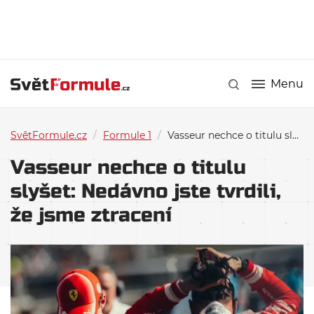
Menu
SvětFormule.cz
/
Formule 1
/
Vasseur nechce o titulu slyšet: Nedávno jste tvrdili, že jsme ztracení
Vasseur nechce o titulu
slyšet: Nedávno jste tvrdili,
že jsme ztracení