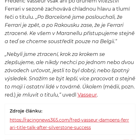
Frédéric Vasseur však ani po druhém vítězství
Ferrari v sezoně zachovává chladnou hlavu a tlumí
řeči o titulu.
„Po Barceloně jsme poslouchali, že
Ferrari je zpět, a po Rakousku zase, že je Ferrari
ztracené. Ke všem v Maranellu přistupujeme stejně
a teď se chceme soustředit pouze na Belgii.“
„Nebyli jsme ztracení, krok za krokem se
zlepšujeme, ale nikdy nechci po jednom nebo dvou
závodech určovat, jestli to byl dobrý, nebo špatný
výsledek. Snažím se být lepší, více pracovat a stejně
to mají i ostatní lidé v továrně. Úkolem
(médií, pozn.
red.)
je mluvit o titulu,“
uvedl
Vasseur
.
Zdroje článku:
https://racingnews365.com/fred-vasseur-dampens-ferr
ari-title-talk-after-silverstone-success