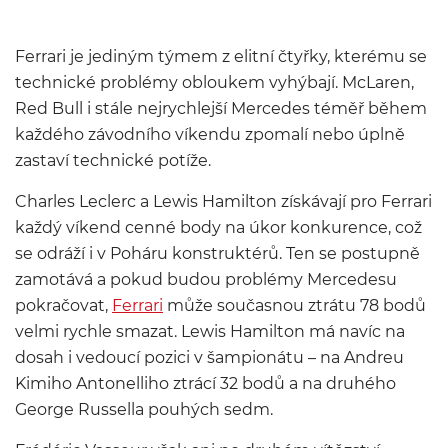
Ferrari je jediným týmem z elitní čtyřky, kterému se
technické problémy obloukem vyhýbají. McLaren,
Red Bull i stále nejrychlejší Mercedes téměř během
každého závodního víkendu zpomalí nebo úplně
zastaví technické potíže.
Charles Leclerc a Lewis Hamilton získávají pro Ferrari
každý víkend cenné body na úkor konkurence, což
se odráží i v Poháru konstruktérů. Ten se postupně
zamotává a pokud budou problémy Mercedesu
pokračovat,
Ferrari
může současnou ztrátu 78 bodů
velmi rychle smazat. Lewis Hamilton má navíc na
dosah i vedoucí pozici v šampionátu – na Andreu
Kimiho Antonelliho ztrácí 32 bodů a na druhého
George Russella pouhých sedm.