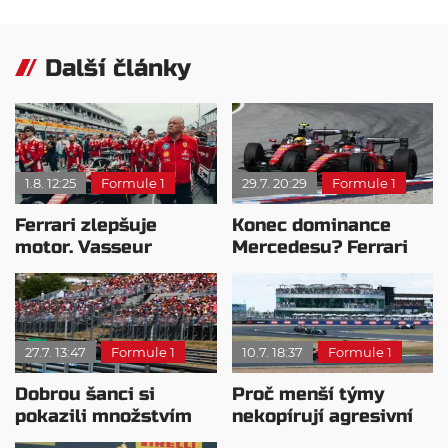
Další články
1.8. 12:25
Formule 1
29.7. 20:29
Formule 1
Ferrari zlepšuje
Konec dominance
motor. Vasseur
Mercedesu? Ferrari
chystá útok na
se chystá vycenit
Mercedes
zuby
27.7. 13:47
Formule 1
10.7. 18:37
Formule 1
Dobrou šanci si
Proč menší týmy
pokazili množstvím
nekopírují agresivní
chyb: Vasseur ale vidí
vývoj Ferrari