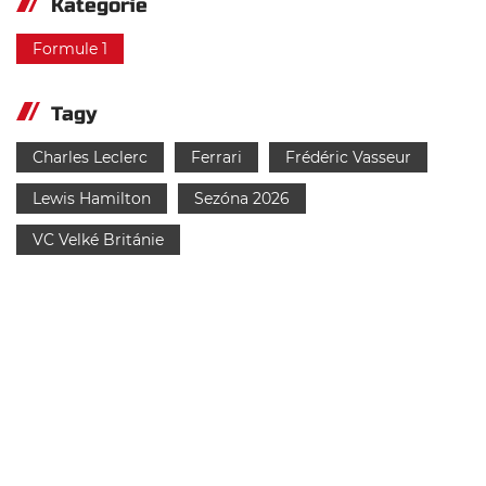
Kategorie
Formule 1
Tagy
Charles Leclerc
Ferrari
Frédéric Vasseur
Lewis Hamilton
Sezóna 2026
VC Velké Británie