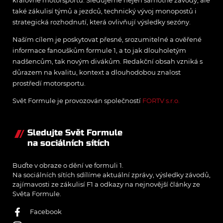
královně motorsportu. Sledujeme nejen samotné závody, ale
také zákulisí týmů a jezdců, technický vývoj monopostů i
strategická rozhodnutí, která ovlivňují výsledky sezóny.
Naším cílem je poskytovat přesné, srozumitelné a ověřené
informace fanouškům formule 1, a to jak dlouholetým
nadšencům, tak novým divákům. Redakční obsah vzniká s
důrazem na kvalitu, kontext a dlouhodobou znalost
prostředí motorsportu.
Svět Formule je provozován společností
FORTV s.r.o.
Sledujte Svět Formule
na sociálních sítích
Buďte v obraze o dění ve formuli 1.
Na sociálních sítích sdílíme aktuální zprávy, výsledky závodů,
zajímavosti ze zákulisí F1 a odkazy na nejnovější články ze
Světa Formule.
Facebook