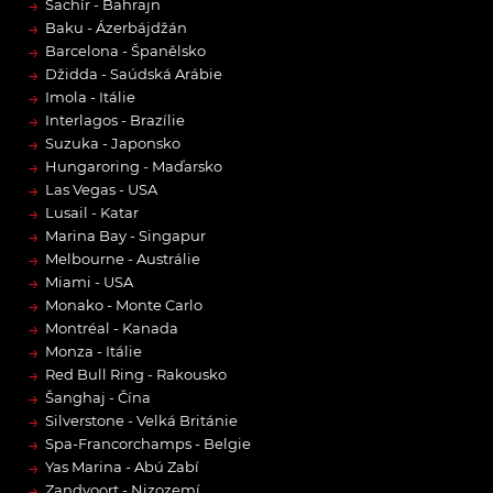
→
Sachír - Bahrajn
→
Baku - Ázerbájdžán
→
Barcelona - Španělsko
→
Džidda - Saúdská Arábie
→
Imola - Itálie
→
Interlagos - Brazílie
→
Suzuka - Japonsko
→
Hungaroring - Maďarsko
→
Las Vegas - USA
→
Lusail - Katar
→
Marina Bay - Singapur
→
Melbourne - Austrálie
→
Miami - USA
→
Monako - Monte Carlo
→
Montréal - Kanada
→
Monza - Itálie
→
Red Bull Ring - Rakousko
→
Šanghaj - Čína
→
Silverstone - Velká Británie
→
Spa-Francorchamps - Belgie
→
Yas Marina - Abú Zabí
→
Zandvoort - Nizozemí