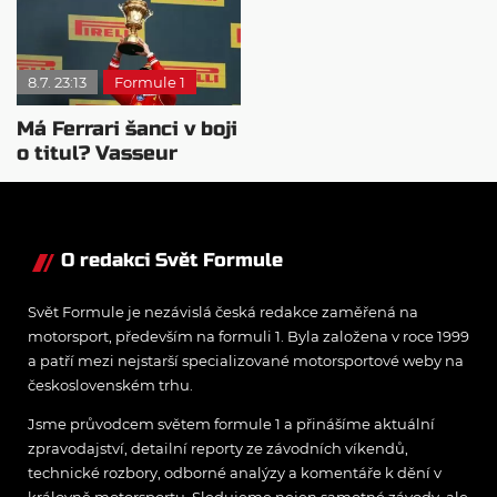
i pozitiva
8.7. 23:13
Formule 1
Má Ferrari šanci v boji
o titul? Vasseur
nesouhlasí
O redakci Svět Formule
Svět Formule je nezávislá česká redakce zaměřená na
motorsport, především na formuli 1. Byla založena v roce 1999
a patří mezi nejstarší specializované motorsportové weby na
československém trhu.
Jsme průvodcem světem formule 1 a přinášíme aktuální
zpravodajství, detailní reporty ze závodních víkendů,
technické rozbory, odborné analýzy a komentáře k dění v