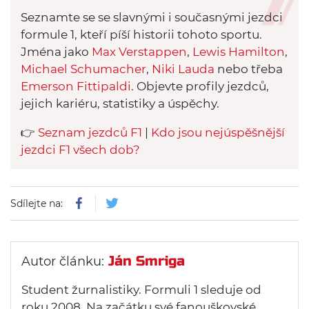
Seznamte se se slavnými i současnými jezdci
formule 1, kteří píší historii tohoto sportu.
Jména jako
Max Verstappen
,
Lewis Hamilton
,
Michael Schumacher
,
Niki Lauda
nebo třeba
Emerson Fittipaldi
. Objevte profily jezdců,
jejich kariéru, statistiky a úspěchy.
👉
Seznam jezdců F1
|
Kdo jsou nejúspěšnější
jezdci F1 všech dob?
Sdílejte na:
Ján Smriga
Autor článku:
Student žurnalistiky. Formuli 1 sleduje od
roku 2008. Na začátku své fanouškovské