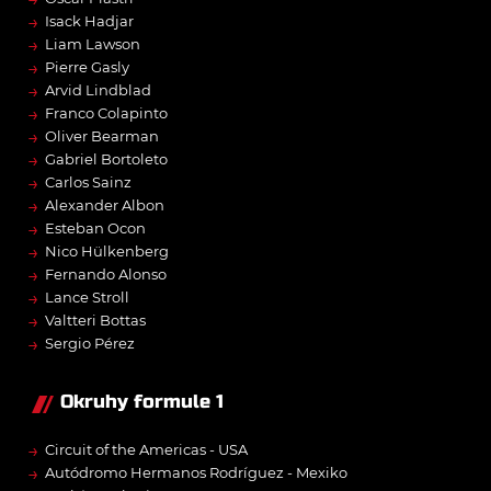
→
Isack Hadjar
→
Liam Lawson
→
Pierre Gasly
→
Arvid Lindblad
→
Franco Colapinto
→
Oliver Bearman
→
Gabriel Bortoleto
→
Carlos Sainz
→
Alexander Albon
→
Esteban Ocon
→
Nico Hülkenberg
→
Fernando Alonso
→
Lance Stroll
→
Valtteri Bottas
→
Sergio Pérez
Okruhy formule 1
→
Circuit of the Americas - USA
→
Autódromo Hermanos Rodríguez - Mexiko