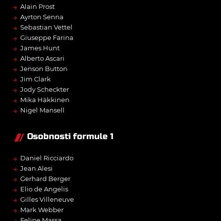
→
Alain Prost
→
Ayrton Senna
→
Sebastian Vettel
→
Giuseppe Farina
→
James Hunt
→
Alberto Ascari
→
Jenson Button
→
Jim Clark
→
Jody Scheckter
→
Mika Häkkinen
→
Nigel Mansell
Osobnosti formule 1
→
Daniel Ricciardo
→
Jean Alesi
→
Gerhard Berger
→
Elio de Angelis
→
Gilles Villeneuve
→
Mark Webber
→
Felipe Massa