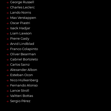
→
George Russell
→
Charles Leclerc
→
Lando Norris
→
Max Verstappen
→
Oscar Piastri
→
Isack Hadjar
→
Liam Lawson
→
Pierre Gasly
→
Arvid Lindblad
→
Franco Colapinto
→
Oliver Bearman
→
Gabriel Bortoleto
→
Carlos Sainz
→
Alexander Albon
→
Esteban Ocon
→
Nico Hülkenberg
→
Fernando Alonso
→
Lance Stroll
→
Valtteri Bottas
→
Sergio Pérez