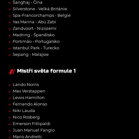
→
Šanghaj - Čína
→
Silverstone - Velká Británie
→
Spa-Francorchamps - Belgie
→
Yas Marina - Abú Zabí
→
Zandvoort - Nizozemí
→
Madring - Španělsko
→
Portimão - Portugalsko
→
Istanbul Park - Turecko
→
Sepang - Malajsie
Mistři světa formule 1
→
Lando Norris
→
Max Verstappen
→
Lewis Hamilton
→
Fernando Alonso
→
Niki Lauda
→
Nico Rosberg
→
Emerson Fittipaldi
→
Juan Manuel Fangio
→
Mario Andretti