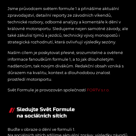
Jsme průvodcem světem formule 1 a přinášíme aktuální
zpravodajství, detailní reporty ze závodních víkendů,
technické rozbory, odborné analýzy a komentáře k dění v
královně motorsportu. Sledujeme nejen samotné závody, ale
také zákulisí týmů a jezdců, technický vývoj monopostů i
strategická rozhodnutí, která ovlivňují výsledky sezóny.
Naším cílem je poskytovat přesné, srozumitelné a ověřené
informace fanouškům formule 1, a to jak dlouholetým
nadšencům, tak novým divákům. Redakční obsah vzniká s
důrazem na kvalitu, kontext a dlouhodobou znalost
prostředí motorsportu.
Svět Formule je provozován společností
FORTV s.r.o.
Sledujte Svět Formule
na sociálních sítích
Buďte v obraze o dění ve formuli 1.
Na sociálních sítích sdílíme aktuální zprávy, výsledky závodů,