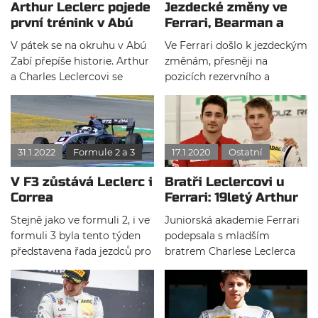
Arthur Leclerc pojede
Jezdecké změny ve
první trénink v Abú
Ferrari, Bearman a
Zabí
Leclerc povyšují
V pátek se na okruhu v Abú
Ve Ferrari došlo k jezdeckým
Zabí přepíše historie. Arthur
změnám, přesněji na
a Charles Leclercovi se
pozicích rezervního a
stanou prvními bratry, kteří
vývojového jezdce. Nynější
se zúčastní tréninku na
pilot Premy ve formuli 2
velkou cenu pod stejným
Oliver Bearman postoupil
týmem.
na rezervního jezdce italské
31.1.2022
Formule 2 a 3
17.1.2020
Ostatní
stáje. Další změnou je posun
Arthura Leclerca na pozici
V F3 zůstává Leclerc i
Bratři Leclercovi u
vývojového jezdce.
Correa
Ferrari: 19letý Arthur
vstupuje do FDA
Stejně jako ve formuli 2, i ve
Juniorská akademie Ferrari
formuli 3 byla tento týden
podepsala s mladším
představena řada jezdců pro
bratrem Charlese Leclerca
sezónu 2022. Zůstává Correa
Arthurem. 19letý Monačan
a Leclerc a ani v této sérii
se letos zúčastní
nebudu chybět piloti
regionálního šampionátu
juniorského programu Red
Formule 3 v Evropě s