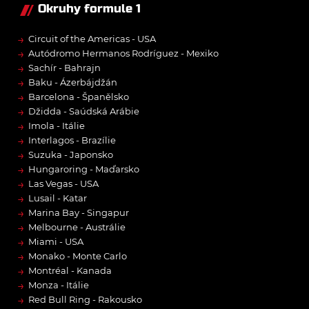
Okruhy formule 1
→
Circuit of the Americas - USA
→
Autódromo Hermanos Rodríguez - Mexiko
→
Sachír - Bahrajn
→
Baku - Ázerbájdžán
→
Barcelona - Španělsko
→
Džidda - Saúdská Arábie
→
Imola - Itálie
→
Interlagos - Brazílie
→
Suzuka - Japonsko
→
Hungaroring - Maďarsko
→
Las Vegas - USA
→
Lusail - Katar
→
Marina Bay - Singapur
→
Melbourne - Austrálie
→
Miami - USA
→
Monako - Monte Carlo
→
Montréal - Kanada
→
Monza - Itálie
→
Red Bull Ring - Rakousko