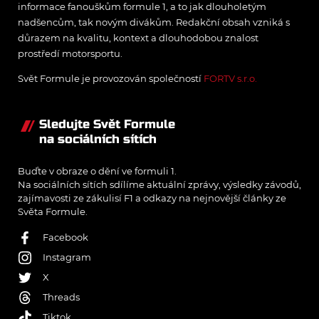
informace fanouškům formule 1, a to jak dlouholetým
nadšencům, tak novým divákům. Redakční obsah vzniká s
důrazem na kvalitu, kontext a dlouhodobou znalost
prostředí motorsportu.
Svět Formule je provozován společností
FORTV s.r.o.
Sledujte Svět Formule
na sociálních sítích
Buďte v obraze o dění ve formuli 1.
Na sociálních sítích sdílíme aktuální zprávy, výsledky závodů,
zajímavosti ze zákulisí F1 a odkazy na nejnovější články ze
Světa Formule.
Facebook
Instagram
X
Threads
Tiktok