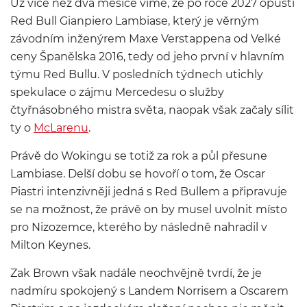
Už více než dva měsíce víme, že po roce 2027 opustí
Red Bull Gianpiero Lambiase, který je věrným
závodním inženýrem Maxe Verstappena od Velké
ceny Španělska 2016, tedy od jeho první v hlavním
týmu Red Bullu. V posledních týdnech utichly
spekulace o zájmu Mercedesu o služby
čtyřnásobného mistra světa, naopak však začaly sílit
ty o
McLarenu
.
Právě do Wokingu se totiž za rok a půl přesune
Lambiase. Delší dobu se hovoří o tom, že Oscar
Piastri intenzivněji jedná s Red Bullem a připravuje
se na možnost, že právě on by musel uvolnit místo
pro Nizozemce, kterého by následně nahradil v
Milton Keynes.
Zak Brown však nadále neochvějně tvrdí, že je
nadmíru spokojený s Landem Norrisem a Oscarem