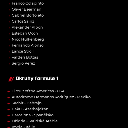
→
Franco Colapinto
→
Oliver Bearman
→
Gabriel Bortoleto
→
Carlos Sainz
→
Alexander Albon
→
Esteban Ocon
→
Nico Hülkenberg
→
Fernando Alonso
→
Lance Stroll
→
Valtteri Bottas
→
Sergio Pérez
Okruhy formule 1
→
Circuit of the Americas - USA
→
Autódromo Hermanos Rodríguez - Mexiko
→
Sachír - Bahrajn
→
Baku - Ázerbájdžán
→
Barcelona - Španělsko
→
Džidda - Saúdská Arábie
→
Imola - Itálie