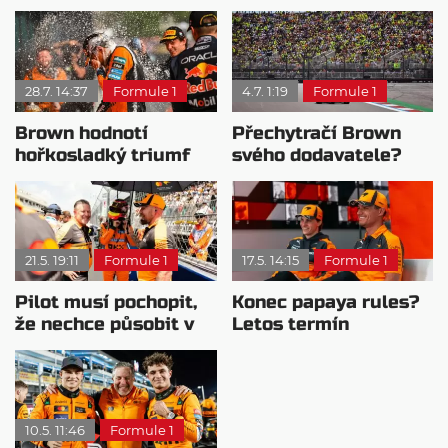
28.7. 14:37
Formule 1
4.7. 1:19
Formule 1
Brown hodnotí
Přechytračí Brown
hořkosladký triumf
svého dodavatele?
McLarenu v
Připravuje návrat na
Maďarsku
vrchol
21.5. 19:11
Formule 1
17.5. 14:15
Formule 1
Pilot musí pochopit,
Konec papaya rules?
že nechce působit v
Letos termín
jiném týmu, radí
neuslyšíme
Brown
10.5. 11:46
Formule 1