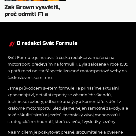
Zak Brown vysvětlil,
proč odmítl F1 a
připojil se k McLarenu
O redakci Svět Formule
Svět Formule je nezávislá česká redakce zaměřená na
motorsport, především na formuli 1. Byla založena v roce 1999
a patří mezi nejstarší specializované motorsportové weby na
československém trhu.
Jsme průvodcem světem formule 1 a přinášíme aktuální
zpravodajství, detailní reporty ze závodních víkendů,
technické rozbory, odborné analýzy a komentáře k dění v
královně motorsportu. Sledujeme nejen samotné závody, ale
také zákulisí týmů a jezdců, technický vývoj monopostů i
strategická rozhodnutí, která ovlivňují výsledky sezóny.
Naším cílem je poskytovat přesné, srozumitelné a ověřené