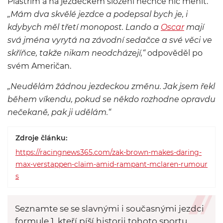
Piastrim a na jezdeckém složení nechce nic měnit.
„Mám dva skvělé jezdce a podepsal bych je, i
kdybych měl třetí monopost. Lando a
Oscar
mají
svá jména vyrytá na závodní sedačce a své věci ve
skříňce, takže nikam neodcházejí,“
odpověděl po
svém Američan.
„Neudělám žádnou jezdeckou změnu. Jak jsem řekl
během víkendu, pokud se někdo rozhodne opravdu
nečekaně, pak ji udělám.“
Zdroje článku:
https://racingnews365.com/zak-brown-makes-daring-
max-verstappen-claim-amid-rampant-mclaren-rumour
s
Seznamte se se slavnými i současnými jezdci
formule 1, kteří píší historii tohoto sportu.