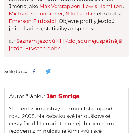
Jména jako
Max Verstappen
,
Lewis Hamilton
,
Michael Schumacher
,
Niki Lauda
nebo třeba
Emerson Fittipaldi
. Objevte profily jezdců,
jejich kariéru, statistiky a úspěchy.
👉
Seznam jezdců F1
|
Kdo jsou nejúspěšnější
jezdci F1 všech dob?
Sdílejte na:
Ján Smriga
Autor článku:
Student žurnalistiky. Formuli 1 sleduje od
roku 2008. Na začátku své fanouškovské
cesty fandil Ferrari. Jeho nejoblíbenějším
jezdcem z minulosti je Kimi kvůli své