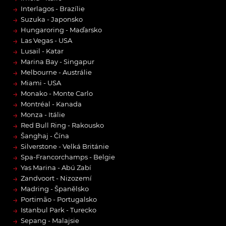
→
Interlagos - Brazílie
→
Suzuka - Japonsko
→
Hungaroring - Maďarsko
→
Las Vegas - USA
→
Lusail - Katar
→
Marina Bay - Singapur
→
Melbourne - Austrálie
→
Miami - USA
→
Monako - Monte Carlo
→
Montréal - Kanada
→
Monza - Itálie
→
Red Bull Ring - Rakousko
→
Šanghaj - Čína
→
Silverstone - Velká Británie
→
Spa-Francorchamps - Belgie
→
Yas Marina - Abú Zabí
→
Zandvoort - Nizozemí
→
Madring - Španělsko
→
Portimão - Portugalsko
→
Istanbul Park - Turecko
→
Sepang - Malajsie