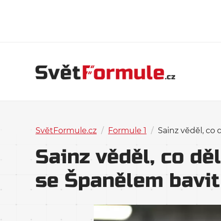
SvětFormule.cz
/
Formule 1
/
Sainz věděl, co
Sainz věděl, co dě
se Španělem bavit