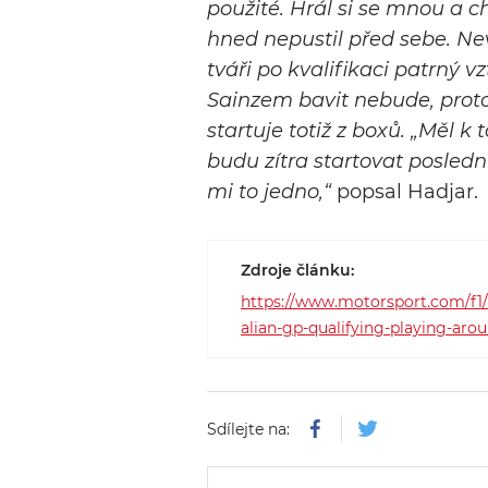
použité. Hrál si se mnou a ch
hned nepustil před sebe. Nev
tváři po kvalifikaci patrný v
Sainzem bavit nebude, proto
startuje totiž z boxů. „Měl k
budu zítra startovat poslední
mi to jedno,“
popsal Hadjar.
Zdroje článku:
https://www.motorsport.com/f1/ne
alian-gp-qualifying-playing-arou
Sdílejte na: