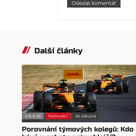
Další články
4.8. 6:58
Formule 1
Ze zákulisí
Porovnání týmových kolegů: Kdo