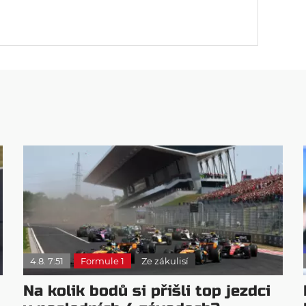
4.8. 7:51
Formule 1
Ze zákulisí
Na kolik bodů si přišli top jezdci