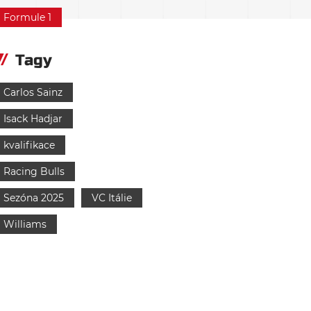
Formule 1
Tagy
Carlos Sainz
Isack Hadjar
kvalifikace
Racing Bulls
Sezóna 2025
VC Itálie
Williams