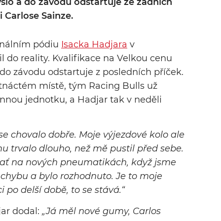
lo a do závodu odstartuje ze zadních
i Carlose Sainze.
enálním pódiu
Isacka Hadjara
v
 do reality. Kvalifikace na Velkou cenu
 do závodu odstartuje z posledních příček.
estnáctém místě, tým Racing Bulls už
nnou jednotku, a Hadjar tak v neděli
o se chovalo dobře. Moje výjezdové kolo ale
mu trvalo dlouho, než mě pustil před sebe.
trať na nových pneumatikách, když jsme
l chybu a bylo rozhodnuto. Je to moje
i po delší době, to se stává.“
ar dodal:
„Já měl nové gumy, Carlos