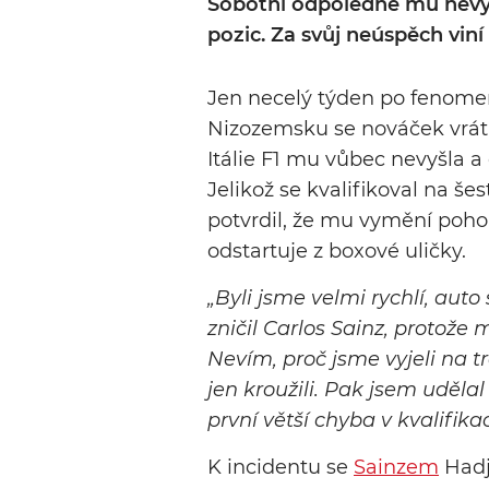
Sobotní odpoledne mu nevyš
pozic. Za svůj neúspěch viní 
Jen necelý týden po fenom
Nizozemsku se nováček vrátil
Itálie F1 mu vůbec nevyšla a
Jelikož se kvalifikoval na š
potvrdil, že mu vymění poho
odstartuje z boxové uličky.
„Byli jsme velmi rychlí, aut
zničil Carlos Sainz, protože 
Nevím, proč jsme vyjeli na 
jen kroužili. Pak jsem uděla
první větší chyba v kvalifikac
K incidentu se
Sainzem
Hadj