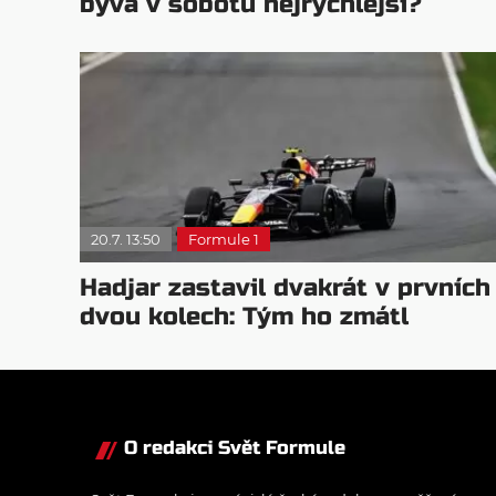
bývá v sobotu nejrychlejší?
20.7. 13:50
Formule 1
Hadjar zastavil dvakrát v prvních
dvou kolech: Tým ho zmátl
O redakci Svět Formule