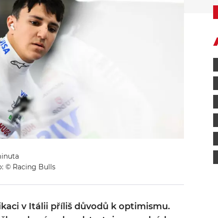
minuta
: © Racing Bulls
kaci v Itálii příliš důvodů k optimismu.