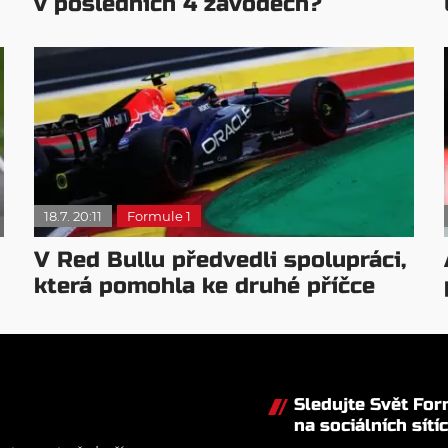
v posledních 4 závodech?
18.7. 20:11
Formule 1
V Red Bullu předvedli spolupráci,
která pomohla ke druhé příčce
Sledujte Svět Fo
na sociálních sítí