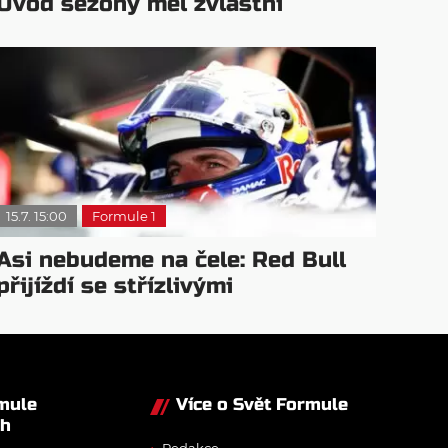
Úvod sezóny měl zvláštní
15.7. 15:00
Formule 1
Asi nebudeme na čele: Red Bull
přijíždí se střízlivými
očekáváními
rmule
Více o Svět Formule
ch