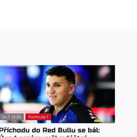
24.7. 13:29
Formule 1
Příchodu do Red Bullu se bál: