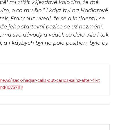
těl mi ztížit výjezdové kolo tím, že mě
ím, o co mu šlo.“ I když byl na Hadjarově
ztek, Francouz uvedl, že se o incidentu se
že jeho startovní pozice se už nezmění,
 tomu své důvody a věděl, co dělá. Ale i tak
, a i kdybych byl na pole position, bylo by
ws/isack-hadjar-calls-out-carlos-sainz-after-f1-it
nd/10757111/