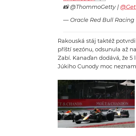
📸 @ThommoGetty |
@Get
— Oracle Red Bull Racing
Rakouská stáj taktéž potvrdi
příští sezónu, odsunula až n
Zabí. Kanaďan dodává, že 5 l
Júkiho Cunody moc neznam