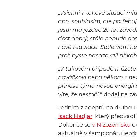
„Všichni v takové situaci ml
ano, souhlasím, ale potřebuj
jestli má jezdec 20 let závo
dost dobrý, stále nebude d
nové regulace. Stále vám ne
proč byste nasazovali někoho
„V takovém případě můžete
nováčkovi nebo někom z nezn
přinese týmu novou energii 
víte, že nestačí,
“ dodal na zá
Jedním z adeptů na druhou 
Isack Hadjar
, který předvád
Dokonce se
v Nizozemsku
do
aktuálně v šampionátu jezd