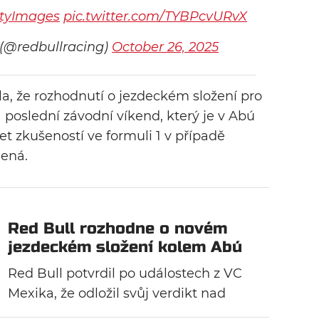
tyImages
pic.twitter.com/TYBPcvURvX
 (@redbullracing)
October 26, 2025
la, že rozhodnutí o jezdeckém složení pro
a poslední závodní víkend, který je v Abú
et zkušeností ve formuli 1 v případě
ená.
Red Bull rozhodne o novém
jezdeckém složení kolem Abú
Zabí
Red Bull potvrdil po událostech z VC
Mexika, že odložil svůj verdikt nad
jezdeckým složením obou svých týmů