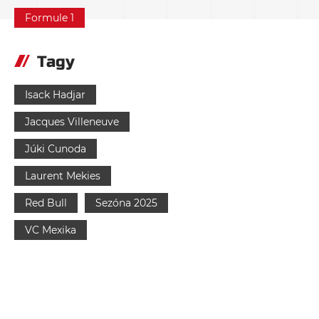
Formule 1
Tagy
Isack Hadjar
Jacques Villeneuve
Júki Cunoda
Laurent Mekies
Red Bull
Sezóna 2025
VC Mexika