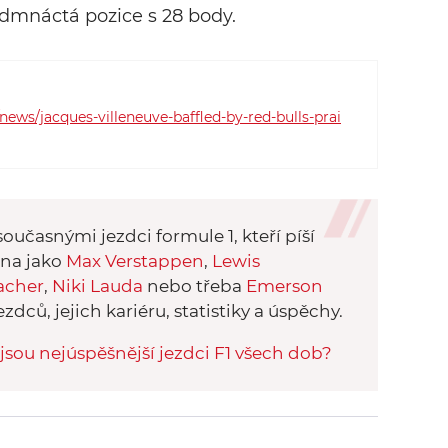
dmnáctá pozice s 28 body.
ews/jacques-villeneuve-baffled-by-red-bulls-prai
oučasnými jezdci formule 1, kteří píší
éna jako
Max Verstappen
,
Lewis
acher
,
Niki Lauda
nebo třeba
Emerson
ezdců, jejich kariéru, statistiky a úspěchy.
jsou nejúspěšnější jezdci F1 všech dob?