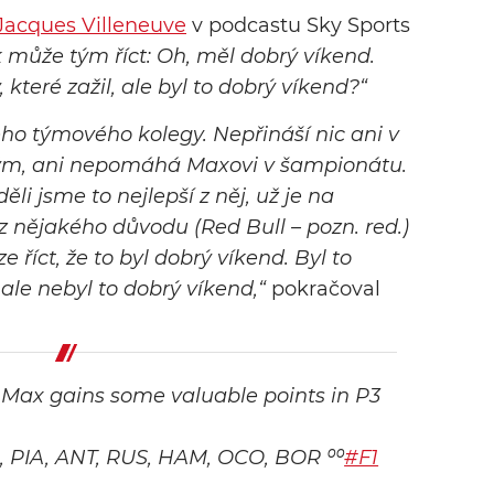
Jacques Villeneuve
v podcastu Sky Sports
 může tým říct: Oh, měl dobrý víkend.
 které zažil, ale byl to dobrý víkend?“
ého týmového kolegy. Nepřináší nic ani v
 tým, ani nepomáhá Maxovi v šampionátu.
li jsme to nejlepší z něj, už je na
 z nějakého důvodu (Red Bull – pozn. red.)
e říct, že to byl dobrý víkend. Byl to
le nebyl to dobrý víkend,“
pokračoval
s. Max gains some valuable points in P3
A, PIA, ANT, RUS, HAM, OCO, BOR ⁰⁰
#F1