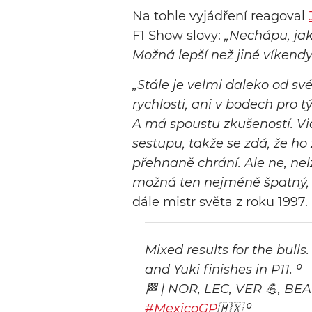
Na tohle vyjádření reagoval
F1 Show slovy:
„Nechápu, jak
Možná lepší než jiné víkendy,
„Stále je velmi daleko od sv
rychlosti, ani v bodech pro
A má spoustu zkušeností. Vidě
sestupu, takže se zdá, že ho
přehnaně chrání. Ale ne, nelz
možná ten nejméně špatný, a
dále mistr světa z roku 1997.
Mixed results for the bull
and Yuki finishes in P11. ⁰
🏁 | NOR, LEC, VER 💪, BE
#MexicoGP
🇲🇽 ⁰