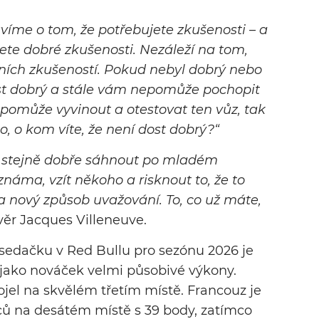
až do období okolo posledního závodu
uvíme o tom, že potřebujete zkušenosti – a
v Abú Zabí. Nyní se totiž veškerá
ete dobré zkušenosti. Nezáleží na tom,
pozornost stáje soustřeďuje na stále
dních zkušeností. Pokud nebyl dobrý nebo
těsnější boj o titul mistra světa s
ost dobrý a stále vám nepomůže pochopit
Maxem Verstappenem.
pomůže vyvinout a otestovat ten vůz, tak
, o kom víte, že není dost dobrý?“
 stejně dobře sáhnout po mladém
áma, vzít někoho a risknout to, že to
a nový způsob uvažování. To, co už máte,
věr Jacques Villeneuve.
sedačku v Red Bullu pro sezónu 2026 je
í jako nováček velmi působivé výkony.
jel na skvělém třetím místě. Francouz je
ců na desátém místě s 39 body, zatímco