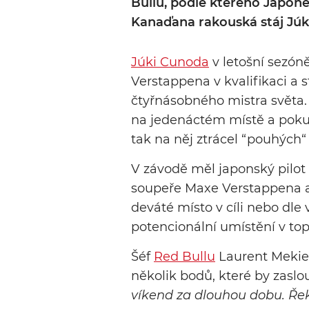
Bullu, podle kterého Japonec
Kanaďana rakouská stáj Júki
Júki Cunoda
v letošní sezón
Verstappena v kvalifikaci a s
čtyřnásobného mistra světa.
na jedenáctém místě a pok
tak na něj ztrácel “pouhých“ 
V závodě měl japonský pilot
soupeře Maxe Verstappena a
deváté místo v cíli nebo dle
potencionální umístění v top
Šéf
Red Bullu
Laurent Mekies
několik bodů, které by zaslo
víkend za dlouhou dobu. Řekli