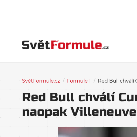
SvětFormule.cz
/
Formule 1
/
Red Bull chválí
Red Bull chválí C
naopak Villeneuve 