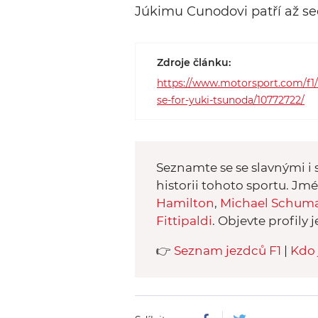
Júkimu Cunodovi patří až se
Zdroje článku:
https://www.motorsport.com/f1/n
se-for-yuki-tsunoda/10772722/
Seznamte se se slavnými i s
historii tohoto sportu. Jm
Hamilton
,
Michael Schum
Fittipaldi
. Objevte profily j
👉
Seznam jezdců F1
|
Kdo 