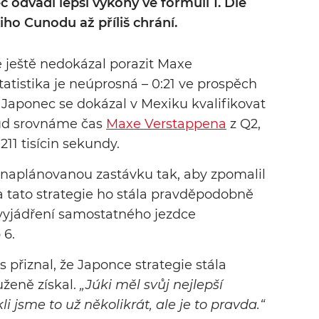
 odvádí lepší výkony ve formuli 1. Dle
ho Cunodu až příliš chrání.
ě ještě nedokázal porazit Maxe
tatistika je neúprosná – 0:21 ve prospěch
 Japonec se dokázal v Mexiku kvalifikovat
ud srovnáme čas
Maxe Verstappena
z Q2,
211 tisícin sekundy.
 naplánovanou zastávku tak, aby zpomalil
 tato strategie ho stála pravděpodobně
 vyjádření samostatného jezdce
 6.
 přiznal, že Japonce strategie stála
uženě získal.
„Júki měl svůj nejlepší
 jsme to už několikrát, ale je to pravda.“