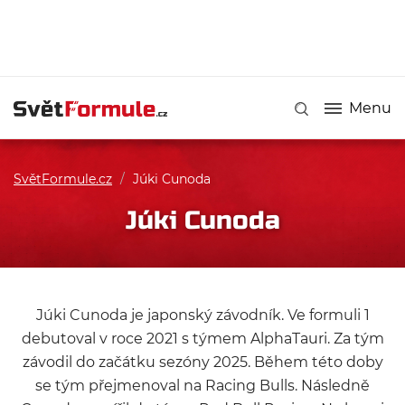
Menu
SvětFormule.cz
/
Júki Cunoda
Júki Cunoda
Júki Cunoda
je japonský závodník. Ve formuli 1
debutoval v roce 2021 s týmem
AlphaTauri
. Za tým
závodil do začátku sezóny 2025. Během této doby
se tým přejmenoval na
Racing Bulls
. Následně