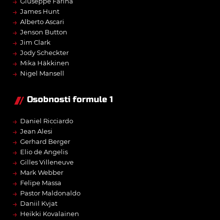
→
Giuseppe Farina
→
James Hunt
→
Alberto Ascari
→
Jenson Button
→
Jim Clark
→
Jody Scheckter
→
Mika Häkkinen
→
Nigel Mansell
Osobnosti formule 1
→
Daniel Ricciardo
→
Jean Alesi
→
Gerhard Berger
→
Elio de Angelis
→
Gilles Villeneuve
→
Mark Webber
→
Felipe Massa
→
Pastor Maldonaldo
→
Daniil Kvjat
→
Heikki Kovalainen