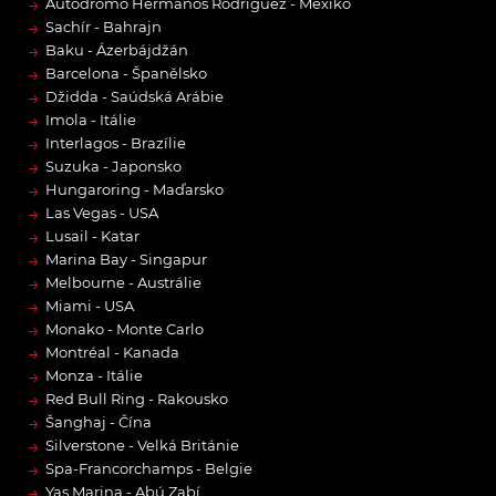
→
Autódromo Hermanos Rodríguez - Mexiko
→
Sachír - Bahrajn
→
Baku - Ázerbájdžán
→
Barcelona - Španělsko
→
Džidda - Saúdská Arábie
→
Imola - Itálie
→
Interlagos - Brazílie
→
Suzuka - Japonsko
→
Hungaroring - Maďarsko
→
Las Vegas - USA
→
Lusail - Katar
→
Marina Bay - Singapur
→
Melbourne - Austrálie
→
Miami - USA
→
Monako - Monte Carlo
→
Montréal - Kanada
→
Monza - Itálie
→
Red Bull Ring - Rakousko
→
Šanghaj - Čína
→
Silverstone - Velká Británie
→
Spa-Francorchamps - Belgie
→
Yas Marina - Abú Zabí