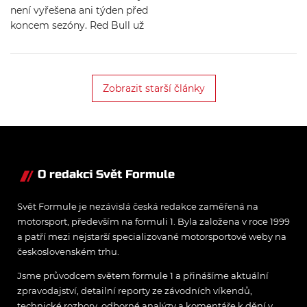
budoucnost
není vyřešena ani týden před
koncem sezóny. Red Bull už
dříve avizoval, že o
kompletním jezdeckém
složení pro příští rok
rozhodne až po Abú Zabí.
Zobrazit starší články
O redakci Svět Formule
Svět Formule je nezávislá česká redakce zaměřená na
motorsport, především na formuli 1. Byla založena v roce 1999
a patří mezi nejstarší specializované motorsportové weby na
československém trhu.
Jsme průvodcem světem formule 1 a přinášíme aktuální
zpravodajství, detailní reporty ze závodních víkendů,
technické rozbory, odborné analýzy a komentáře k dění v