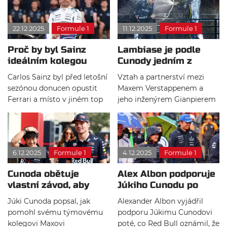
zaslouží. Nebude to však v
jezdec vyvázl bez zranění a
hlavním týmu rudých býků.
celou situaci zvládl v klidu.
22.12.2025
Formule 1
11.12.2025
Formule 1
Fanoušci místo očekávané
exhibice zažili nečekanou
Proč by byl Sainz
Lambiase je podle
ohnivou show.
ideálním kolegou
Cunody jedním z
Maxe Verstappena?
nejpůsobivějších
Carlos Sainz byl před letošní
Vztah a partnerství mezi
inženýrů
sezónou donucen opustit
Maxem Verstappenem a
Ferrari a místo v jiném top
jeho inženýrem Gianpierem
týmu si také nenašel. Jako
Lambiasem je rozhodně
důvod, proč si ho nevybral
jedním z nejdůležitějších
Red Bull, byla často udávána
faktorů, proč Nizozemec
jeho rivalita s Maxem
momentálně patří mezi
6.12.2025
Formule 1
4.12.2025
Formule 1
Verstappenem z dob, kdy
nejlepší závodníky ve
spolu závodili za Toro Rosso.
formuli 1.
Cunoda obětuje
Alex Albon podporuje
Jacques Villeneuve si myslí,
vlastní závod, aby
Júkiho Cunodu po
že každému týmu, kam
pomohl
vyřazení z Red Bullu
Španěl přestoupil, příchod
Júki Cunoda popsal, jak
Alexander Albon vyjádřil
Verstappenovi získat
Sainze prospěl.
pomohl svému týmovému
podporu Júkimu Cunodovi
titul
kolegovi Maxovi
poté, co Red Bull oznámil, že