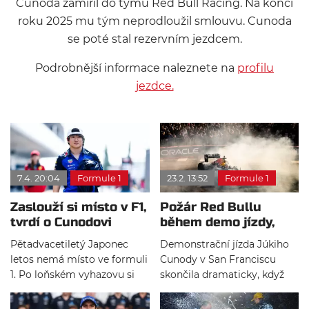
Cunoda zamířil do týmu
Red Bull Racing
. Na konci
roku 2025 mu tým neprodloužil smlouvu. Cunoda
se poté stal rezervním jezdcem.
Podrobnější informace naleznete na
profilu
jezdce.
7.4. 20:04
Formule 1
23.2. 13:52
Formule 1
Zaslouží si místo v F1,
Požár Red Bullu
tvrdí o Cunodovi
během demo jízdy,
Mekies
Cúnoda je v pořádku
Pětadvacetiletý Japonec
Demonstrační jízda Júkiho
letos nemá místo ve formuli
Cunody v San Franciscu
1. Po loňském vyhazovu si
skončila dramaticky, když
vedení Red Bullu ale myslí,
jeho Red Bull RB7 během
že si Cunoda příležitost
ukázky vzplál. Naštěstí