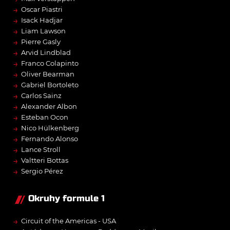
→
Oscar Piastri
→
Isack Hadjar
→
Liam Lawson
→
Pierre Gasly
→
Arvid Lindblad
→
Franco Colapinto
→
Oliver Bearman
→
Gabriel Bortoleto
→
Carlos Sainz
→
Alexander Albon
→
Esteban Ocon
→
Nico Hülkenberg
→
Fernando Alonso
→
Lance Stroll
→
Valtteri Bottas
→
Sergio Pérez
Okruhy formule 1
→
Circuit of the Americas - USA