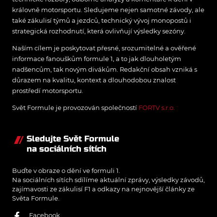
královně motorsportu. Sledujeme nejen samotné závody, ale
také zákulisí týmů a jezdců, technický vývoj monopostů i
strategická rozhodnutí, která ovlivňují výsledky sezóny.
Naším cílem je poskytovat přesné, srozumitelné a ověřené
informace fanouškům formule 1, a to jak dlouholetým
nadšencům, tak novým divákům. Redakční obsah vzniká s
důrazem na kvalitu, kontext a dlouhodobou znalost
prostředí motorsportu.
Svět Formule je provozován společností
FORTV s.r.o.
Sledujte Svět Formule
na sociálních sítích
Buďte v obraze o dění ve formuli 1.
Na sociálních sítích sdílíme aktuální zprávy, výsledky závodů,
zajímavosti ze zákulisí F1 a odkazy na nejnovější články ze
Světa Formule.
Facebook