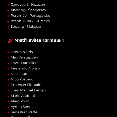
→
Zandvoort - Nizozemí
→
Madring - Španělsko
→
Portimão - Portugalsko
→
Istanbul Park - Turecko
→
Sepang - Malajsie
Mistři světa formule 1
→
Lando Norris
→
Max Verstappen
→
Lewis Hamilton
→
Fernando Alonso
→
Niki Lauda
→
Nico Rosberg
→
Emerson Fittipaldi
→
Juan Manuel Fangio
→
Mario Andretti
→
Alain Prost
→
Ayrton Senna
→
Sebastian Vettel