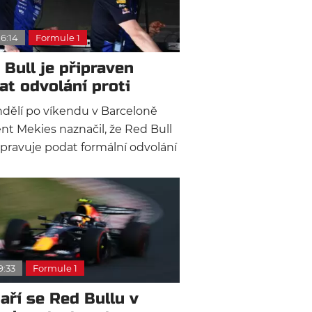
tavovat zajímavý plán B.
16:14
Formule 1
 Bull je připraven
at odvolání proti
ledkům z Monaka
dělí po víkendu v Barceloně
nt Mekies naznačil, že Red Bull
ipravuje podat formální odvolání
 dodatečnému zisku třetího
 Pierra Gaslyho, které mu
árodní automobilová federace v
 přiznala.
9:33
Formule 1
aří se Red Bullu v