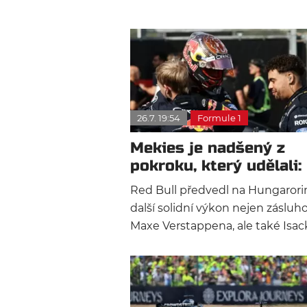
26.7. 19:54
Formule 1
Mekies je nadšený z
pokroku, který udělali:
Blíží se čas rozhodnutí
Red Bull předvedl na Hungaror
další solidní výkon nejen zásluh
Maxe Verstappena, ale také Isac
Hadjara, který chytře zpomalil Fe
a poté takticky přenechal pozici
Nizozemci.