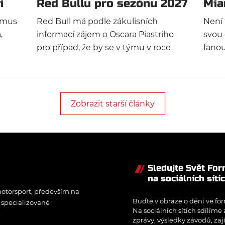
í
Red Bullu pro sezónu 2027
Mia
sez
smus
Red Bull má podle zákulisních
Není 
,
informací zájem o Oscara Piastriho
svou 
pro případ, že by se v týmu v roce
fano
2027 uvolnilo místo. Budoucnost
posle
a na
stáje se odvíjí především od
změni
lton
rozhodnutí Maxe Verstappena.
pravi
i
trápí
Zobrazit starší články
jejíh
rozho
pauz
Sledujte Svět Fo
na sociálních sítí
otorsport, především na
Buďte v obraze o dění ve for
í specializované
Na sociálních sítích sdílíme
zprávy, výsledky závodů, zaj