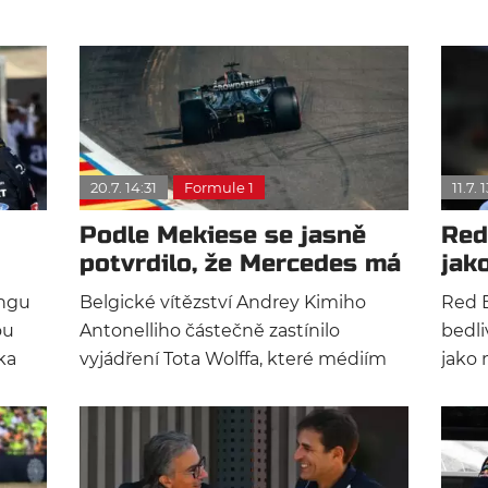
20.7. 14:31
Formule 1
11.7. 
Podle Mekiese se jasně
Red
potvrdilo, že Mercedes má
jak
nejlepší motor
Ver
ingu
Belgické vítězství Andrey Kimiho
Red B
ou
Antonelliho částečně zastínilo
bedli
ka
vyjádření Tota Wolffa, které médiím
jako 
rrari
poskytl krátce po skončení včerejší
budou
Velké ceny. Otevřeně totiž přiznal, že
David
několik monopostů s motorem
mladé
Mercedes mělo v závodě problémy.
kompl