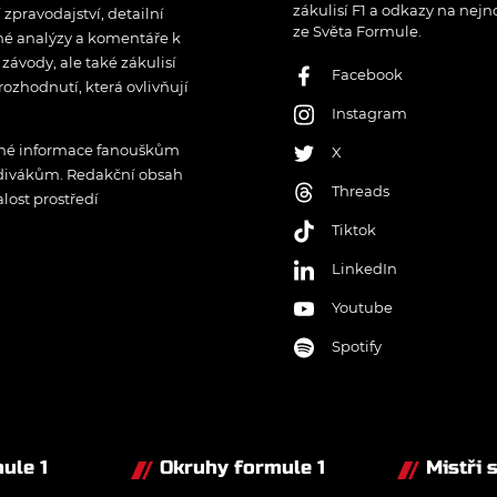
zákulisí F1 a odkazy na nejn
pravodajství, detailní
ze Světa Formule.
rné analýzy a komentáře k
ávody, ale také zákulisí
Facebook
rozhodnutí, která ovlivňují
Instagram
řené informace fanouškům
X
 divákům. Redakční obsah
Threads
lost prostředí
Tiktok
LinkedIn
Youtube
Spotify
ule 1
Okruhy formule 1
Mistři 