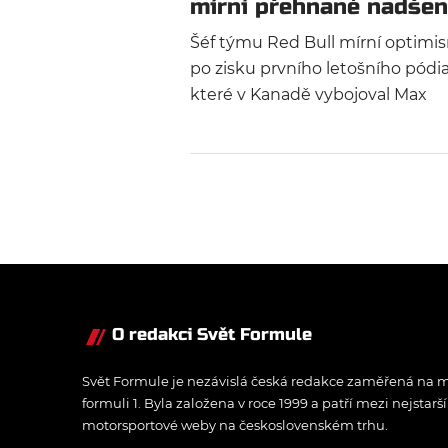
mírní přehnané nadšen
Šéf týmu Red Bull mírní optimi
po zisku prvního letošního pódia
které v Kanadě vybojoval Max
Verstappen. Přestože nasazená
vylepšení z Miami fungují a ztrát
absolutní čelo se tenčí, stáj z Mi
Keynes varuje před předčasným
závěry.
O redakci Svět Formule
Svět Formule je nezávislá česká redakce zaměřená na m
formuli 1. Byla založena v roce 1999 a patří mezi nejstarš
motorsportové weby na československém trhu.