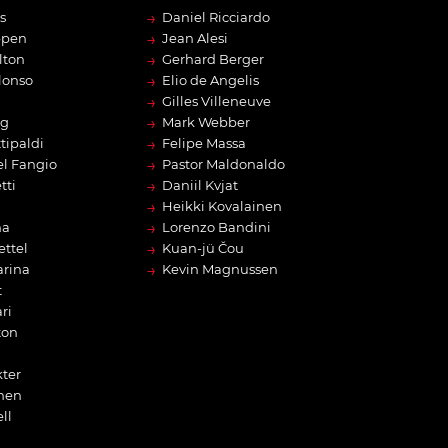
→
s
Daniel Ricciardo
→
ppen
Jean Alesi
→
lton
Gerhard Berger
→
lonso
Elio de Angelis
→
Gilles Villeneuve
→
rg
Mark Webber
→
tipaldi
Felipe Massa
→
l Fangio
Pastor Maldonaldo
→
tti
Daniil Kvjat
→
Heikki Kovalainen
→
na
Lorenzo Bandini
→
ettel
Kuan-jü Čou
→
arina
Kevin Magnussen
t
ri
ton
ter
nen
ll