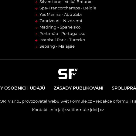
→
Silverstone - Velká Británie
→
Spa-Francorchamps - Belgie
→
Yas Marina - Abú Zabí
→
Zandvoort - Nizozemí
→
Madring - Španělsko
→
Portimão - Portugalsko
→
Istanbul Park - Turecko
→
Sepang - Malajsie
Y OSOBNÍCH ÚDAJŮ
ZÁSADY PUBLIKOVÁNÍ
SPOLUPRÁ
RTV s.r.o., provozovatel webu Svět Formule.cz – redakce o formuli 1 
Kontakt: info [at] svetformule [dot] cz