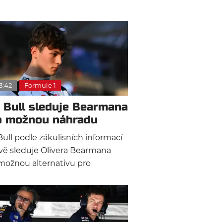
13:42
Formule 1
 Bull sleduje Bearmana
o možnou náhradu
stappena
ull podle zákulisních informací
vě sleduje Olivera Bearmana
možnou alternativu pro
cnost týmu. Martin Brundle i
 Croft naznačili, že cesta
ho Brita do Ferrari se
ikuje a Red Bull by mohl