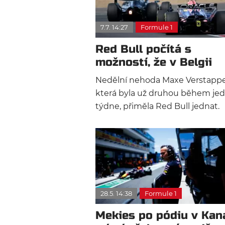
7.7. 14:27
Formule 1
Red Bull počítá s
možností, že v Belgii
nenasadí Macarenu
Nedělní nehoda Maxe Verstapp
která byla už druhou během je
týdne, přiměla Red Bull jednat.
Laurent Mekies potvrdil, že pro
vyšetřování a v Red Bullu jsou
připraveni v případě potřeby
přehodnotit svůj přístup.
28.5. 14:38
Formule 1
Mekies po pódiu v Kan