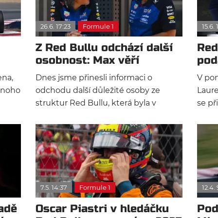
předs
26.6. 17:23
Formule 1
15.6. 
Z Red Bullu odchází další
Red
osobnost: Max věří
pod
našemu projektu
výs
ena,
Dnes jsme přinesli informaci o
V pon
dnoho
odchodu další důležité osoby ze
Laure
struktur Red Bullu, která byla v
se př
běhne
Milton Keynes už od počátků týmu. K
proti
odchodu Paula Monaghana se už
místa
vyjádřil i Laurent Mekies.
Mezin
pátek
7.5. 14:37
Formule 1
12.4. 
adě
Oscar Piastri v hledáčku
Pod