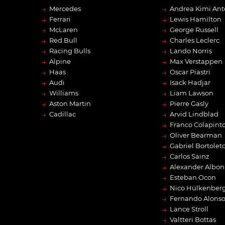
→
→
Mercedes
Andrea Kimi Ant
→
→
Ferrari
Lewis Hamilton
→
→
McLaren
George Russell
→
→
Red Bull
Charles Leclerc
→
→
Racing Bulls
Lando Norris
→
→
Alpine
Max Verstappen
→
→
Haas
Oscar Piastri
→
→
Audi
Isack Hadjar
→
→
Williams
Liam Lawson
→
→
Aston Martin
Pierre Gasly
→
→
Cadillac
Arvid Lindblad
→
Franco Colapint
→
Oliver Bearman
→
Gabriel Bortolet
→
Carlos Sainz
→
Alexander Albon
→
Esteban Ocon
→
Nico Hülkenber
→
Fernando Alons
→
Lance Stroll
→
Valtteri Bottas