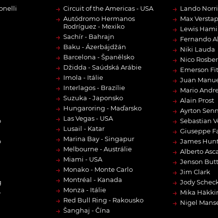
→
→
onelli
Circuit of the Americas - USA
Lando Norri
→
→
Autódromo Hermanos
Max Versta
Rodríguez - Mexiko
→
Lewis Hami
→
Sachír - Bahrajn
→
Fernando A
→
Baku - Ázerbájdžán
→
Niki Lauda
→
Barcelona - Španělsko
→
Nico Rosbe
→
Džidda - Saúdská Arábie
→
Emerson Fit
→
Imola - Itálie
→
Juan Manue
→
Interlagos - Brazílie
→
Mario Andre
→
Suzuka - Japonsko
→
Alain Prost
→
Hungaroring - Maďarsko
→
Ayrton Sen
→
Las Vegas - USA
→
o
Sebastian V
→
Lusail - Katar
→
Giuseppe F
→
Marina Bay - Singapur
→
o
James Hun
→
Melbourne - Austrálie
→
Alberto Asca
→
Miami - USA
→
Jenson But
→
Monako - Monte Carlo
→
Jim Clark
→
Montréal - Kanada
→
g
Jody Scheck
→
Monza - Itálie
→
o
Mika Häkki
→
Red Bull Ring - Rakousko
→
Nigel Manse
→
Šanghaj - Čína