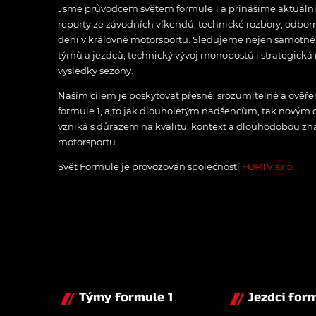
Jsme průvodcem světem formule 1 a přinášíme aktuální z
reporty ze závodních víkendů, technické rozbory, odbo
dění v královně motorsportu. Sledujeme nejen samotné z
týmů a jezdců, technický vývoj monopostů i strategická 
výsledky sezóny.
Naším cílem je poskytovat přesné, srozumitelné a ově
formule 1, a to jak dlouholetým nadšencům, tak novým
vzniká s důrazem na kvalitu, kontext a dlouhodobou zna
motorsportu.
Svět Formule je provozován společností
FORTV s.r.o.
Týmy formule 1
Jezdci form