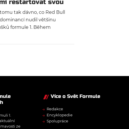
mi restartovat svou
ónu?
tomu tak dávno, co Red Bull
dominancí nudil většinu
ušků formule 1. Během
dních dvou let se však situace
la a zejména po letošní změně
del se rakouský tým výrazně
. O dalším osudu stáje podle
o šéfa Laurenta Mekiese
dne to, jak se jí povede využít
u před závodem v Miami.
rmule
Více o Svět Formule
ch
→
Redakce
→
Encyklopedie
muli 1.
→
 aktuální
Spolupráce
ímavosti ze