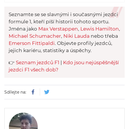
volantem představí Lewise
Hamiltona. Pamatujete si však
Seznamte se se slavnými i současnými jezdci
třeba Vettela v BMW-Sauberu
formule 1, kteří píší historii tohoto sportu.
nebo Mansella v McLarenu?
Jména jako
Max Verstappen
,
Lewis Hamilton
,
Michael Schumacher
,
Niki Lauda
nebo třeba
Emerson Fittipaldi
. Objevte profily jezdců,
jejich kariéru, statistiky a úspěchy.
👉
Seznam jezdců F1
|
Kdo jsou nejúspěšnější
jezdci F1 všech dob?
Sdílejte na: