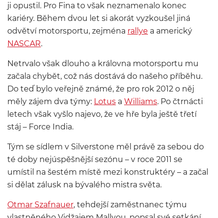
ji opustil. Pro Fina to však neznamenalo konec
kariéry. Během dvou let si akorát vyzkoušel jiná
odvětví motorsportu, zejména
rallye
a americký
NASCAR
.
Netrvalo však dlouho a královna motorsportu mu
začala chybět, což nás dostává do našeho příběhu.
Do teď bylo veřejně známé, že pro rok 2012 o něj
měly zájem dva týmy:
Lotus
a
Williams
. Po čtrnácti
letech však vyšlo najevo, že ve hře byla ještě třetí
stáj – Force India.
Tým se sídlem v Silverstone měl právě za sebou do
té doby nejúspěšnější sezónu – v roce 2011 se
umístil na šestém místě mezi konstruktéry – a začal
si dělat zálusk na bývalého mistra světa.
Otmar Szafnauer
, tehdejší zaměstnanec týmu
vlastněného Vidžajem Mallyou, popsal své setkání