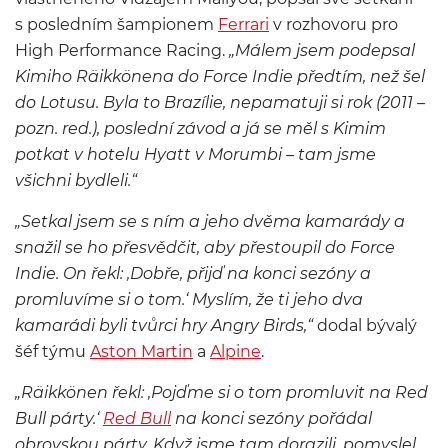
s posledním šampionem
Ferrari
v rozhovoru pro
High Performance Racing.
„Málem jsem podepsal
Kimiho Räikkönena do Force Indie předtím, než šel
do Lotusu. Byla to Brazílie, nepamatuji si rok (2011 –
pozn. red.), poslední závod a já se měl s Kimim
potkat v hotelu Hyatt v Morumbi – tam jsme
všichni bydleli.“
„Setkal jsem se s ním a jeho dvěma kamarády a
snažil se ho přesvědčit, aby přestoupil do Force
Indie. On řekl: ‚Dobře, přijď na konci sezóny a
promluvíme si o tom.‘ Myslím, že ti jeho dva
kamarádi byli tvůrci hry Angry Birds,“
dodal bývalý
šéf týmu
Aston Martin
a
Alpine
.
„Räikkönen řekl: ‚Pojďme si o tom promluvit na Red
Bull párty.‘
Red Bull
na konci sezóny pořádal
obrovskou párty. Když jsme tam dorazili, pomyslel