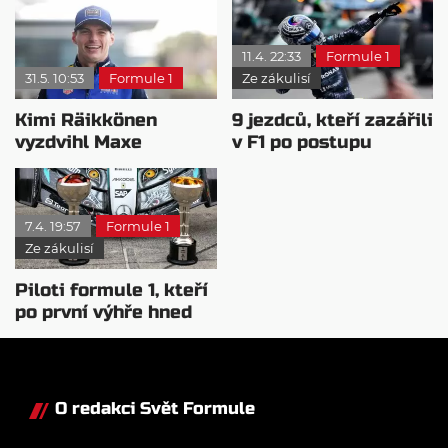
11.4. 22:33
Formule 1
31.5. 10:53
Formule 1
Ze zákulisí
Kimi Räikkönen
9 jezdců, kteří zazářili
vyzdvihl Maxe
v F1 po postupu
Verstappena jako
juniorskými
jedničku F1
kategoriemi
7.4. 19:57
Formule 1
Ze zákulisí
Piloti formule 1, kteří
po první výhře hned
zvítězili znovu
O redakci Svět Formule