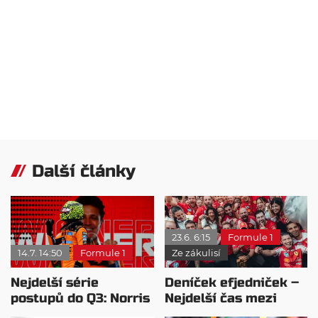
Další články
23.6. 6:15
Formule 1
14.7. 14:50
Formule 1
Ze zákulisí
Nejdelší série
Deníček efjedniček –
postupů do Q3: Norris
Nejdelší čas mezi
už je v první šestce
vítězstvími