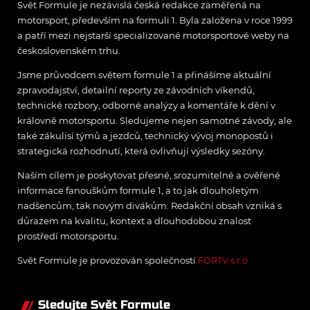
Svět Formule je nezávislá česká redakce zaměřená na
motorsport, především na formuli 1. Byla založena v roce 1999
a patří mezi nejstarší specializované motorsportové weby na
československém trhu.
Jsme průvodcem světem formule 1 a přinášíme aktuální
zpravodajství, detailní reporty ze závodních víkendů,
technické rozbory, odborné analýzy a komentáře k dění v
královně motorsportu. Sledujeme nejen samotné závody, ale
také zákulisí týmů a jezdců, technický vývoj monopostů i
strategická rozhodnutí, která ovlivňují výsledky sezóny.
Naším cílem je poskytovat přesné, srozumitelné a ověřené
informace fanouškům formule 1, a to jak dlouholetým
nadšencům, tak novým divákům. Redakční obsah vzniká s
důrazem na kvalitu, kontext a dlouhodobou znalost
prostředí motorsportu.
Svět Formule je provozován společností
FORTV s.r.o.
Sledujte Svět Formule