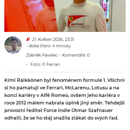
21. Květen 2026, 23:31
- doba čtení: 4 minuty
Zdeněk Pavelec
Komentáře: 0
Foto: © Ferrari
Kimi Räikkönen byl fenoménem formule 1. Všichni
si ho pamatují ve Ferrari, McLarenu, Lotusu a na
konci kariéry v Alfě Romeo, ovšem jeho kariéra v
roce 2012 málem nabrala úplně jiný směr. Tehdejší
provozní ředitel Force Indie Otmar Szafnauer
odhalil, že se ho stáj snažila zlákat do svých řad.