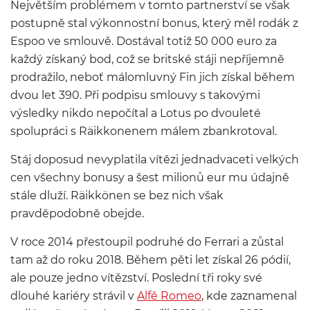
Největším problémem v tomto partnerství se však
postupně stal výkonnostní bonus, který měl rodák z
Espoo ve smlouvě. Dostával totiž 50 000 euro za
každý získaný bod, což se britské stáji nepříjemně
prodražilo, neboť málomluvný Fin jich získal během
dvou let 390. Při podpisu smlouvy s takovými
výsledky nikdo nepočítal a Lotus po dvouleté
spolupráci s Räikkonenem málem zbankrotoval.
Stáj doposud nevyplatila vítězi jednadvaceti velkých
cen všechny bonusy a šest milionů eur mu údajně
stále dluží. Räikkönen se bez nich však
pravděpodobně obejde.
V roce 2014 přestoupil podruhé do Ferrari a zůstal
tam až do roku 2018. Během pěti let získal 26 pódií,
ale pouze jedno vítězství. Poslední tři roky své
dlouhé kariéry strávil v
Alfě Romeo
, kde zaznamenal