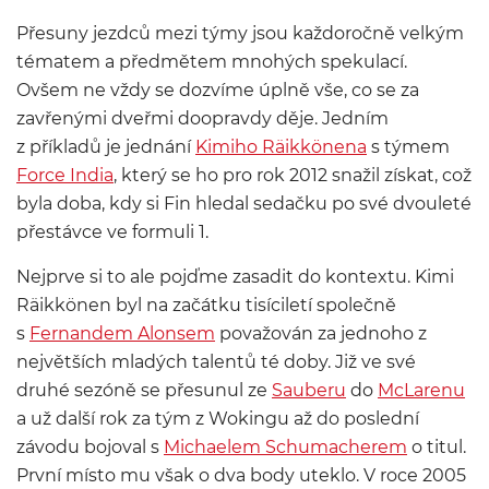
Přesuny jezdců mezi týmy jsou každoročně velkým
tématem a předmětem mnohých spekulací.
Ovšem ne vždy se dozvíme úplně vše, co se za
zavřenými dveřmi doopravdy děje. Jedním
z příkladů je jednání
Kimiho Räikkönena
s týmem
Force India
, který se ho pro rok 2012 snažil získat, což
byla doba, kdy si Fin hledal sedačku po své dvouleté
přestávce ve formuli 1.
Nejprve si to ale pojďme zasadit do kontextu. Kimi
Räikkönen byl na začátku tisíciletí společně
s
Fernandem Alonsem
považován za jednoho z
největších mladých talentů té doby. Již ve své
druhé sezóně se přesunul ze
Sauberu
do
McLarenu
a už další rok za tým z Wokingu až do poslední
závodu bojoval s
Michaelem Schumacherem
o titul.
První místo mu však o dva body uteklo. V roce 2005