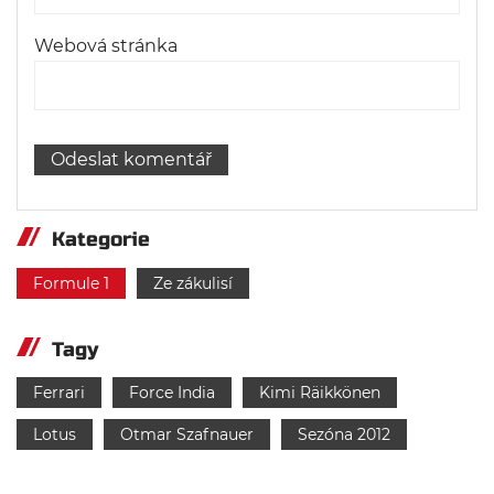
Webová stránka
Kategorie
Formule 1
Ze zákulisí
Tagy
Ferrari
Force India
Kimi Räikkönen
Lotus
Otmar Szafnauer
Sezóna 2012