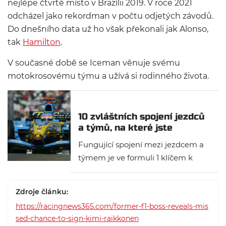
nejlépe čtvrté místo v Brazílii 2019. V roce 2021
odcházel jako rekordman v počtu odjetých závodů.
Do dnešního data už ho však překonali jak Alonso,
tak
Hamilton
.
V současné době se Iceman věnuje svému
motokrosovému týmu a užívá si rodinného života.
10 zvláštních spojení jezdců
a týmů, na které jste
zapomněli
Fungující spojení mezi jezdcem a
týmem je ve formuli 1 klíčem k
úspěchu. Spousta z nich se stala
legendárními. Když se řekne
Zdroje článku:
Ferrari, každý si vybaví Michaela
https://racingnews365.com/former-f1-boss-reveals-mis
Schumachera. Když se mluví o
sed-chance-to-sign-kimi-raikkonen
Mercedesu, většina lidí si za jeho