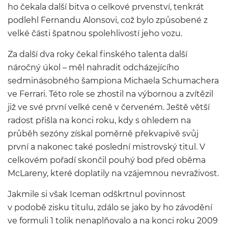
ho čekala další bitva o celkové prvenství, tenkrát
podlehl Fernandu Alonsovi, což bylo způsobené z
velké části špatnou spolehlivostí jeho vozu.
Za další dva roky čekal finského talenta další
náročný úkol – měl nahradit odcházejícího
sedminásobného šampiona Michaela Schumachera
ve Ferrari. Této role se zhostil na výbornou a zvítězil
již ve své první velké ceně v červeném. Ještě větší
radost přišla na konci roku, kdy s ohledem na
průběh sezóny získal poměrně překvapivě svůj
první a nakonec také poslední mistrovský titul. V
celkovém pořadí skončil pouhý bod před oběma
McLareny, které doplatily na vzájemnou nevraživost.
Jakmile si však Iceman odškrtnul povinnost
v podobě zisku titulu, zdálo se jako by ho závodění
ve formuli 1 tolik nenaplňovalo a na konci roku 2009