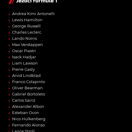
Jezdci formule 1
→
Andrea Kimi Antonelli
→
Lewis Hamilton
→
George Russell
→
Charles Leclerc
→
Lando Norris
→
Max Verstappen
→
Oscar Piastri
→
Isack Hadjar
→
Liam Lawson
→
Pierre Gasly
→
Arvid Lindblad
→
Franco Colapinto
→
Oliver Bearman
→
Gabriel Bortoleto
→
Carlos Sainz
→
Alexander Albon
→
Esteban Ocon
→
Nico Hülkenberg
→
Fernando Alonso
→
Lance Stroll