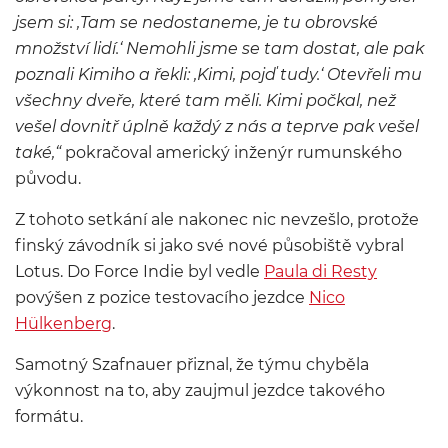
jsem si: ‚Tam se nedostaneme, je tu obrovské
množství lidí.‘ Nemohli jsme se tam dostat, ale pak
poznali Kimiho a řekli: ‚Kimi, pojď tudy.‘ Otevřeli mu
všechny dveře, které tam měli. Kimi počkal, než
vešel dovnitř úplně každý z nás a teprve pak vešel
také,“
pokračoval americký inženýr rumunského
původu.
Z tohoto setkání ale nakonec nic nevzešlo, protože
finský závodník si jako své nové působiště vybral
Lotus. Do Force Indie byl vedle
Paula di Resty
povýšen z pozice testovacího jezdce
Nico
Hülkenberg
.
Samotný Szafnauer přiznal, že týmu chyběla
výkonnost na to, aby zaujmul jezdce takového
formátu.