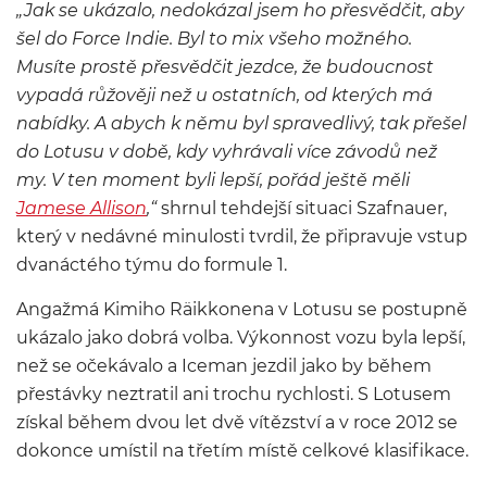
„Jak se ukázalo, nedokázal jsem ho přesvědčit, aby
šel do Force Indie. Byl to mix všeho možného.
Musíte prostě přesvědčit jezdce, že budoucnost
vypadá růžověji než u ostatních, od kterých má
nabídky. A abych k němu byl spravedlivý, tak přešel
do Lotusu v době, kdy vyhrávali více závodů než
my. V ten moment byli lepší, pořád ještě měli
Jamese Allison
,“
shrnul tehdejší situaci Szafnauer,
který v nedávné minulosti tvrdil, že připravuje vstup
dvanáctého týmu do formule 1.
Angažmá Kimiho Räikkonena v Lotusu se postupně
ukázalo jako dobrá volba. Výkonnost vozu byla lepší,
než se očekávalo a Iceman jezdil jako by během
přestávky neztratil ani trochu rychlosti. S Lotusem
získal během dvou let dvě vítězství a v roce 2012 se
dokonce umístil na třetím místě celkové klasifikace.