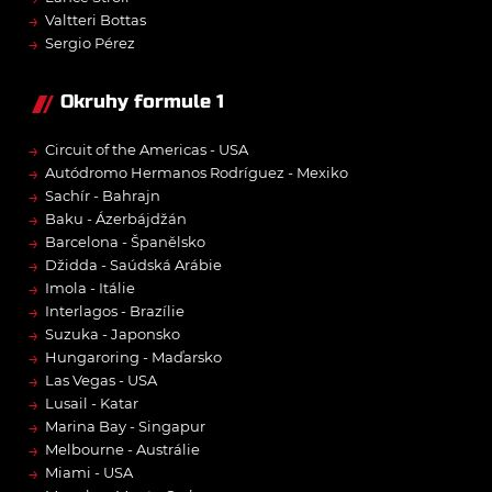
→
Valtteri Bottas
→
Sergio Pérez
Okruhy formule 1
→
Circuit of the Americas - USA
→
Autódromo Hermanos Rodríguez - Mexiko
→
Sachír - Bahrajn
→
Baku - Ázerbájdžán
→
Barcelona - Španělsko
→
Džidda - Saúdská Arábie
→
Imola - Itálie
→
Interlagos - Brazílie
→
Suzuka - Japonsko
→
Hungaroring - Maďarsko
→
Las Vegas - USA
→
Lusail - Katar
→
Marina Bay - Singapur
→
Melbourne - Austrálie
→
Miami - USA