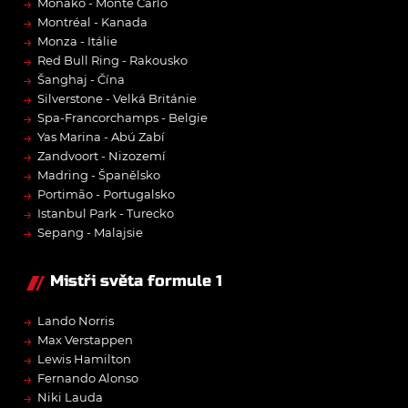
→
Monako - Monte Carlo
→
Montréal - Kanada
→
Monza - Itálie
→
Red Bull Ring - Rakousko
→
Šanghaj - Čína
→
Silverstone - Velká Británie
→
Spa-Francorchamps - Belgie
→
Yas Marina - Abú Zabí
→
Zandvoort - Nizozemí
→
Madring - Španělsko
→
Portimão - Portugalsko
→
Istanbul Park - Turecko
→
Sepang - Malajsie
Mistři světa formule 1
→
Lando Norris
→
Max Verstappen
→
Lewis Hamilton
→
Fernando Alonso
→
Niki Lauda