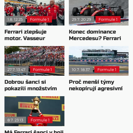
1.8. 12:25
Formule 1
29.7. 20:29
Formule 1
Ferrari zlepšuje
Konec dominance
motor. Vasseur
Mercedesu? Ferrari
chystá útok na
se chystá vycenit
Mercedes
zuby
27.7. 13:47
Formule 1
10.7. 18:37
Formule 1
Dobrou šanci si
Proč menší týmy
pokazili množstvím
nekopírují agresivní
chyb: Vasseur ale vidí
vývoj Ferrari
i pozitiva
8.7. 23:13
Formule 1
Má Ferrari šanci v boji