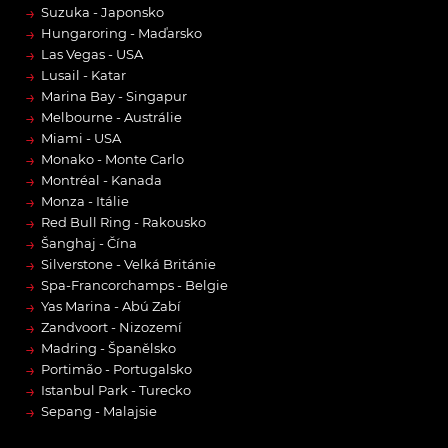
→
Suzuka - Japonsko
→
Hungaroring - Maďarsko
→
Las Vegas - USA
→
Lusail - Katar
→
Marina Bay - Singapur
→
Melbourne - Austrálie
→
Miami - USA
→
Monako - Monte Carlo
→
Montréal - Kanada
→
Monza - Itálie
→
Red Bull Ring - Rakousko
→
Šanghaj - Čína
→
Silverstone - Velká Británie
→
Spa-Francorchamps - Belgie
→
Yas Marina - Abú Zabí
→
Zandvoort - Nizozemí
→
Madring - Španělsko
→
Portimão - Portugalsko
→
Istanbul Park - Turecko
→
Sepang - Malajsie