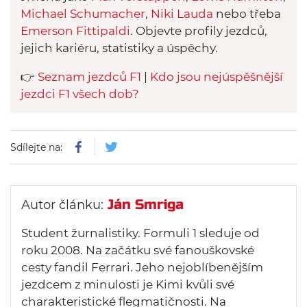
Michael Schumacher
,
Niki Lauda
nebo třeba
Emerson Fittipaldi
. Objevte profily jezdců,
jejich kariéru, statistiky a úspěchy.
👉
Seznam jezdců F1
|
Kdo jsou nejúspěšnější
jezdci F1 všech dob?
Sdílejte na:
Ján Smriga
Autor článku:
Student žurnalistiky. Formuli 1 sleduje od
roku 2008. Na začátku své fanouškovské
cesty fandil Ferrari. Jeho nejoblíbenějším
jezdcem z minulosti je Kimi kvůli své
charakteristické flegmatičnosti. Na