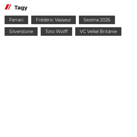
Tagy
Ferrari
Frédéric Vasseur
Sezóna 2026
Silverstone
Toto Wolff
VC Velké Británie