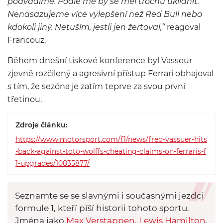
podvádíme. Podle mě by se měl trochu uklidnit.
Nenasazujeme více vylepšení než Red Bull nebo
kdokoli jiný. Netuším, jestli jen žertoval,“
reagoval
Francouz.
Během dnešní tiskové konference byl Vasseur
zjevně rozčilený a agresivní přístup Ferrari obhajoval
s tím, že sezóna je zatím teprve za svou první
třetinou.
Zdroje článku:
https://www.motorsport.com/f1/news/fred-vassuer-hits
-back-against-toto-wolffs-cheating-claims-on-ferraris-f
1-upgrades/10835877/
Seznamte se se slavnými i současnými jezdci
formule 1, kteří píší historii tohoto sportu.
Jména jako
Max Verstappen
,
Lewis Hamilton
,