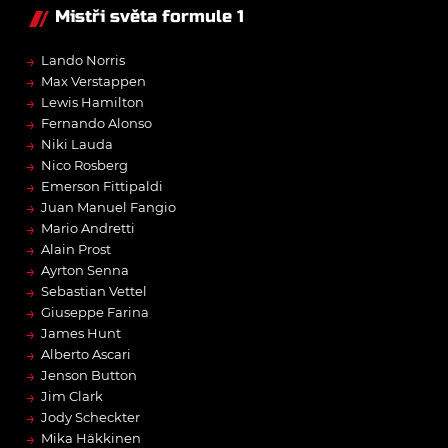
Mistři světa formule 1
→
Lando Norris
→
Max Verstappen
→
Lewis Hamilton
→
Fernando Alonso
→
Niki Lauda
→
Nico Rosberg
→
Emerson Fittipaldi
→
Juan Manuel Fangio
→
Mario Andretti
→
Alain Prost
→
Ayrton Senna
→
Sebastian Vettel
→
Giuseppe Farina
→
James Hunt
→
Alberto Ascari
→
Jenson Button
→
Jim Clark
→
Jody Scheckter
→
Mika Häkkinen