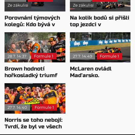
Ze zákulisí
Ze zákulisí
Porovnání týmových
Na kolik bodů si přišli
kolegů: Kdo bývá v
top jezdci v
sobotu nejrychlejší?
posledních 4
závodech?
28.7. 14:37
Formule 1
27.7. 14:49
Formule 1
Brown hodnotí
McLaren ovládl
hořkosladký triumf
Maďarsko.
McLarenu v
Verstappen v šoku a
Maďarsku
Teletubbies na scéně
27.7. 14:40
Formule 1
Norris se toho nebojí:
Tvrdí, že byl ve všech
směrech lepší