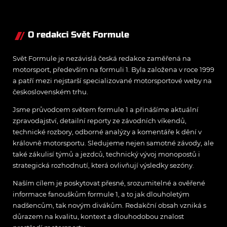
O redakci Svět Formule
Svět Formule je nezávislá česká redakce zaměřená na
motorsport, především na formuli 1. Byla založena v roce 1999
a patří mezi nejstarší specializované motorsportové weby na
československém trhu.
Jsme průvodcem světem formule 1 a přinášíme aktuální
zpravodajství, detailní reporty ze závodních víkendů,
technické rozbory, odborné analýzy a komentáře k dění v
královně motorsportu. Sledujeme nejen samotné závody, ale
také zákulisí týmů a jezdců, technický vývoj monopostů i
strategická rozhodnutí, která ovlivňují výsledky sezóny.
Naším cílem je poskytovat přesné, srozumitelné a ověřené
informace fanouškům formule 1, a to jak dlouholetým
nadšencům, tak novým divákům. Redakční obsah vzniká s
důrazem na kvalitu, kontext a dlouhodobou znalost