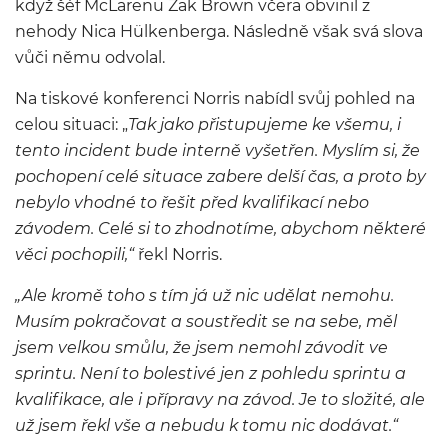
když šéf McLarenu Zak Brown včera obvinil z
nehody Nica Hülkenberga. Následně však svá slova
vůči němu odvolal.
Na tiskové konferenci Norris nabídl svůj pohled na
celou situaci: „
Tak jako přistupujeme ke všemu, i
tento incident bude interně vyšetřen. Myslím si, že
pochopení celé situace zabere delší čas, a proto by
nebylo vhodné to řešit před kvalifikací nebo
závodem. Celé si to zhodnotíme, abychom některé
věci pochopili,“
řekl Norris.
„Ale kromě toho s tím já už nic udělat nemohu.
Musím pokračovat a soustředit se na sebe, měl
jsem velkou smůlu, že jsem nemohl závodit ve
sprintu. Není to bolestivé jen z pohledu sprintu a
kvalifikace, ale i přípravy na závod. Je to složité, ale
už jsem řekl vše a nebudu k tomu nic dodávat.“