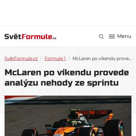
Menu
SvětFormule.cz
/
Formule 1
/
McLaren po víkendu provede analýzu nehody ze sprintu
McLaren po víkendu provede
analýzu nehody ze sprintu