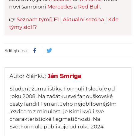
noví šampioni
Mercedes
a
Red Bull
.
👉
Seznam týmů F1
|
Aktuální sezóna
|
Kde
týmy sídlí?
Sdílejte na:
Ján Smriga
Autor článku:
Student žurnalistiky. Formuli 1 sleduje od
roku 2008. Na začátku své fanouškovské
cesty fandil Ferrari. Jeho nejoblíbenějším
jezdcem z minulosti je Kimi kvůli své
charakteristické flegmatičnosti. Na
SvětFormule publikuje od roku 2024.