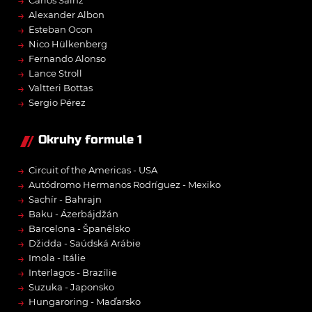
→
Carlos Sainz
→
Alexander Albon
→
Esteban Ocon
→
Nico Hülkenberg
→
Fernando Alonso
→
Lance Stroll
→
Valtteri Bottas
→
Sergio Pérez
Okruhy formule 1
→
Circuit of the Americas - USA
→
Autódromo Hermanos Rodríguez - Mexiko
→
Sachír - Bahrajn
→
Baku - Ázerbájdžán
→
Barcelona - Španělsko
→
Džidda - Saúdská Arábie
→
Imola - Itálie
→
Interlagos - Brazílie
→
Suzuka - Japonsko
→
Hungaroring - Maďarsko