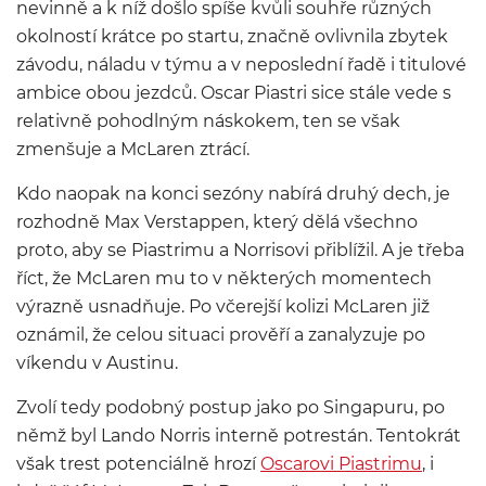
nevinně a k níž došlo spíše kvůli souhře různých
okolností krátce po startu, značně ovlivnila zbytek
závodu, náladu v týmu a v neposlední řadě i titulové
ambice obou jezdců. Oscar Piastri sice stále vede s
relativně pohodlným náskokem, ten se však
zmenšuje a McLaren ztrácí.
Kdo naopak na konci sezóny nabírá druhý dech, je
rozhodně Max Verstappen, který dělá všechno
proto, aby se Piastrimu a Norrisovi přiblížil. A je třeba
říct, že McLaren mu to v některých momentech
výrazně usnadňuje. Po včerejší kolizi McLaren již
oznámil, že celou situaci prověří a zanalyzuje po
víkendu v Austinu.
Zvolí tedy podobný postup jako po Singapuru, po
němž byl Lando Norris interně potrestán. Tentokrát
však trest potenciálně hrozí
Oscarovi Piastrimu
, i