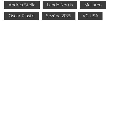
Andrea Stella
Lando Norris
McLaren
Oscar Piastri
Sezóna 2025
VC USA