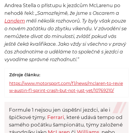
Andrea Stella o přístupu k jezdcům McLarenu po
nehodě řekl:
„Samozřejmě, že jsme s Oscarem a
Landem
měli několik rozhovorů. Ty byly však pouze
o novém začátku do zbytku víkendu. V závodění se
nemůžete dívat do minulosti, zvlášť pokud vás
ještě čeká kvalifikace. Jako vždy si všechno v pravý
čas zhodnotíme a uděláme to společně s jezdci a
vyvodíme správné rozhodnutí.“
Zdroje článku:
https://www.motorsport.com/f1/news/mclaren-to-revie
w-austin-f1-sprint-crash-but-not-just-yet/10769210/
Formule 1 nejsou jen úspěšní jezdci, ale i
špičkové týmy.
Ferrari
, které udává tempo od
samého počátku šampionátu, týmy založené
závodníky jako
McLaren
či
Williams
, nebo