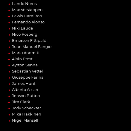
→
Lando Norris
→
Max Verstappen
→
Lewis Hamilton
→
Fernando Alonso
→
Niki Lauda
→
Nico Rosberg
→
Emerson Fittipaldi
→
Juan Manuel Fangio
→
Mario Andretti
→
Alain Prost
→
Ayrton Senna
→
Sebastian Vettel
→
Giuseppe Farina
→
James Hunt
→
Alberto Ascari
→
Jenson Button
→
Jim Clark
→
Jody Scheckter
→
Mika Häkkinen
→
Nigel Mansell