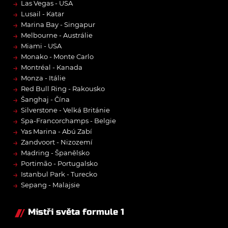
→
Las Vegas - USA
→
Lusail - Katar
→
Marina Bay - Singapur
→
Melbourne - Austrálie
→
Miami - USA
→
Monako - Monte Carlo
→
Montréal - Kanada
→
Monza - Itálie
→
Red Bull Ring - Rakousko
→
Šanghaj - Čína
→
Silverstone - Velká Británie
→
Spa-Francorchamps - Belgie
→
Yas Marina - Abú Zabí
→
Zandvoort - Nizozemí
→
Madring - Španělsko
→
Portimão - Portugalsko
→
Istanbul Park - Turecko
→
Sepang - Malajsie
Mistři světa formule 1