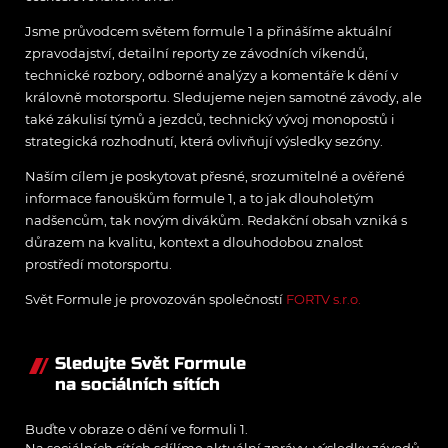
Jsme průvodcem světem formule 1 a přinášíme aktuální
zpravodajství, detailní reporty ze závodních víkendů,
technické rozbory, odborné analýzy a komentáře k dění v
královně motorsportu. Sledujeme nejen samotné závody, ale
také zákulisí týmů a jezdců, technický vývoj monopostů i
strategická rozhodnutí, která ovlivňují výsledky sezóny.
Naším cílem je poskytovat přesné, srozumitelné a ověřené
informace fanouškům formule 1, a to jak dlouholetým
nadšencům, tak novým divákům. Redakční obsah vzniká s
důrazem na kvalitu, kontext a dlouhodobou znalost
prostředí motorsportu.
Svět Formule je provozován společností
FORTV s.r.o.
Sledujte Svět Formule
na sociálních sítích
Buďte v obraze o dění ve formuli 1.
Na sociálních sítích sdílíme aktuální zprávy, výsledky závodů,