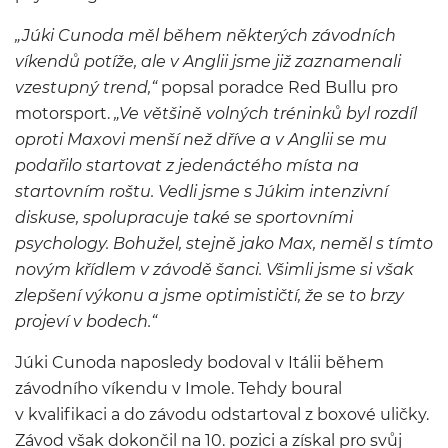
„Júki Cunoda měl během některých závodních
víkendů potíže, ale v Anglii jsme již zaznamenali
vzestupný trend,“
popsal poradce Red Bullu pro
motorsport.
„Ve většině volných tréninků byl rozdíl
oproti Maxovi menší než dříve a v Anglii se mu
podařilo startovat z jedenáctého místa na
startovním roštu. Vedli jsme s Júkim intenzivní
diskuse, spolupracuje také se sportovními
psychology. Bohužel, stejně jako Max, neměl s tímto
novým křídlem v závodě šanci. Všimli jsme si však
zlepšení výkonu a jsme optimističtí, že se to brzy
projeví v bodech.“
Júki Cunoda naposledy bodoval v Itálii během
závodního víkendu v Imole. Tehdy boural
v kvalifikaci a do závodu odstartoval z boxové uličky.
Závod však dokončil na 10. pozici a získal pro svůj