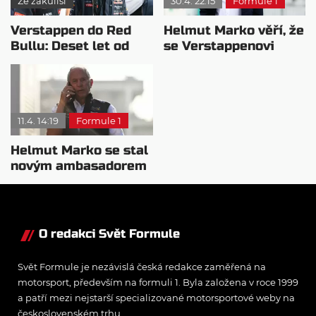
Ze zákulisí
30.4. 22:15
Formule 1
Verstappen do Red
Helmut Marko věří, že
Bullu: Deset let od
se Verstappenovi
přelomového
znovu vrátí chuť
přestupu
závodit
11.4. 14:19
Formule 1
Helmut Marko se stal
novým ambasadorem
okruhu Red Bull Ring
O redakci Svět Formule
Svět Formule je nezávislá česká redakce zaměřená na
motorsport, především na formuli 1. Byla založena v roce 1999
a patří mezi nejstarší specializované motorsportové weby na
československém trhu.