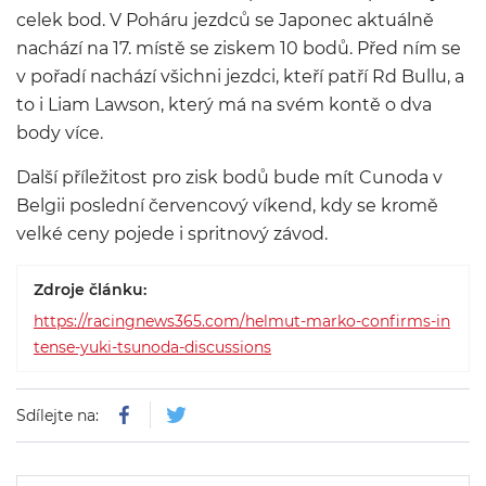
celek bod. V Poháru jezdců se Japonec aktuálně
nachází na 17. místě se ziskem 10 bodů. Před ním se
v pořadí nachází všichni jezdci, kteří patří Rd Bullu, a
to i Liam Lawson, který má na svém kontě o dva
body více.
Další příležitost pro zisk bodů bude mít Cunoda v
Belgii poslední červencový víkend, kdy se kromě
velké ceny pojede i spritnový závod.
Zdroje článku:
https://racingnews365.com/helmut-marko-confirms-in
tense-yuki-tsunoda-discussions
Sdílejte na: