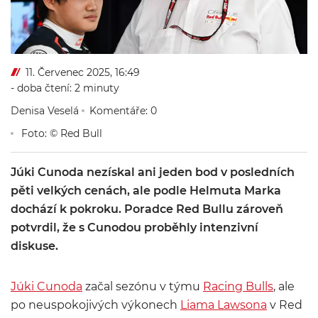
11. Červenec 2025, 16:49
- doba čtení: 2 minuty
Denisa Veselá
Komentáře: 0
Foto: © Red Bull
Júki Cunoda nezískal ani jeden bod v posledních
pěti velkých cenách, ale podle Helmuta Marka
dochází k pokroku. Poradce Red Bullu zároveň
potvrdil, že s Cunodou proběhly intenzivní
diskuse.
Júki Cunoda
začal sezónu v týmu
Racing Bulls
, ale
po neuspokojivých výkonech
Liama Lawsona
v Red