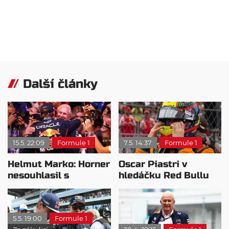
Další články
15.5. 22:09
Formule 1
7.5. 14:37
Formule 1
Helmut Marko: Horner
Oscar Piastri v
nesouhlasil s
hledáčku Red Bullu
povýšením Maxe
pro sezónu 2027
Verstappena
5.5. 19:00
Formule 1