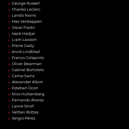
→
George Russell
→
Charles Leclerc
→
Lando Norris
→
Max Verstappen
→
Oscar Piastri
→
Isack Hadjar
→
Liam Lawson
→
Pierre Gasly
→
Arvid Lindblad
→
Franco Colapinto
→
Oliver Bearman
→
Gabriel Bortoleto
→
Carlos Sainz
→
Alexander Albon
→
Esteban Ocon
→
Nico Hülkenberg
→
Fernando Alonso
→
Lance Stroll
→
Valtteri Bottas
→
Sergio Pérez