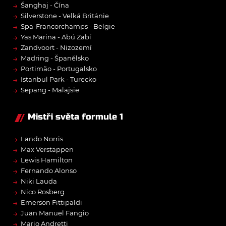
→
Šanghaj - Čína
→
Silverstone - Velká Británie
→
Spa-Francorchamps - Belgie
→
Yas Marina - Abú Zabí
→
Zandvoort - Nizozemí
→
Madring - Španělsko
→
Portimão - Portugalsko
→
Istanbul Park - Turecko
→
Sepang - Malajsie
Mistři světa formule 1
→
Lando Norris
→
Max Verstappen
→
Lewis Hamilton
→
Fernando Alonso
→
Niki Lauda
→
Nico Rosberg
→
Emerson Fittipaldi
→
Juan Manuel Fangio
→
Mario Andretti