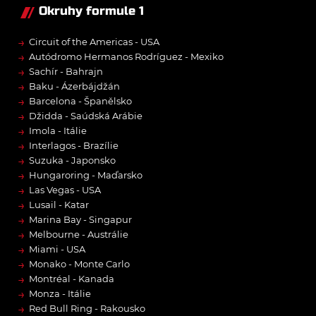
Okruhy formule 1
→
Circuit of the Americas - USA
→
Autódromo Hermanos Rodríguez - Mexiko
→
Sachír - Bahrajn
→
Baku - Ázerbájdžán
→
Barcelona - Španělsko
→
Džidda - Saúdská Arábie
→
Imola - Itálie
→
Interlagos - Brazílie
→
Suzuka - Japonsko
→
Hungaroring - Maďarsko
→
Las Vegas - USA
→
Lusail - Katar
→
Marina Bay - Singapur
→
Melbourne - Austrálie
→
Miami - USA
→
Monako - Monte Carlo
→
Montréal - Kanada
→
Monza - Itálie
→
Red Bull Ring - Rakousko