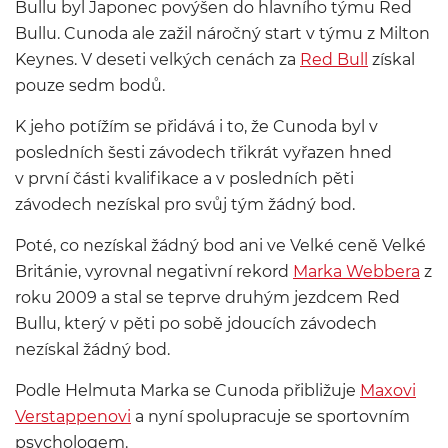
Bullu byl Japonec povýšen do hlavního týmu Red
Bullu. Cunoda ale zažil náročný start v týmu z Milton
Keynes. V deseti velkých cenách za
Red Bull
získal
pouze sedm bodů.
K jeho potížím se přidává i to, že Cunoda byl v
posledních šesti závodech třikrát vyřazen hned
v první části kvalifikace a v posledních pěti
závodech nezískal pro svůj tým žádný bod.
Poté, co nezískal žádný bod ani ve Velké ceně Velké
Británie, vyrovnal negativní rekord
Marka Webbera
z
roku 2009 a stal se teprve druhým jezdcem Red
Bullu, který v pěti po sobě jdoucích závodech
nezískal žádný bod.
Podle Helmuta Marka se Cunoda přibližuje
Maxovi
Verstappenovi
a nyní spolupracuje se sportovním
psychologem.