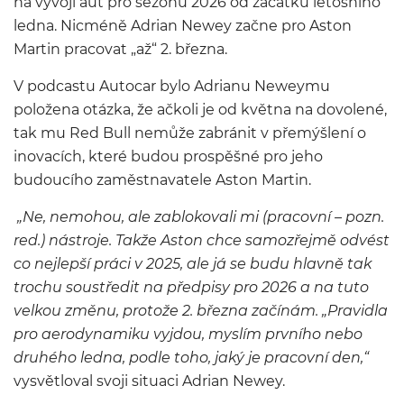
na vývoji aut pro sezónu 2026 od začátku letošního
ledna. Nicméně Adrian Newey začne pro Aston
Martin pracovat „až“ 2. března.
V podcastu Autocar bylo Adrianu Neweymu
položena otázka, že ačkoli je od května na dovolené,
tak mu Red Bull nemůže zabránit v přemýšlení o
inovacích, které budou prospěšné pro jeho
budoucího zaměstnavatele Aston Martin.
„Ne, nemohou, ale zablokovali mi (pracovní – pozn.
red.) nástroje. Takže Aston chce samozřejmě odvést
co nejlepší práci v 2025, ale já se budu hlavně tak
trochu soustředit na předpisy pro 2026 a na tuto
velkou změnu, protože 2. března začínám. „Pravidla
pro aerodynamiku vyjdou, myslím prvního nebo
druhého ledna, podle toho, jaký je pracovní den,“
vysvětloval svoji situaci Adrian Newey.