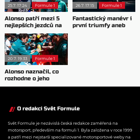
25.7. 17:24
Formule 1
26.7. 17:15
Formule 1
Alonso patří mezi 5
Fantastický manévr i
nejlepších jezdců na
první triumfy aneb
roštu, tvrdí
Kvíz k VC Maďarska
Verstappen
20.7. 19:33
Formule 1
Alonso naznačil, co
rozhodne o jeho
pokračování
O redakci Svět Formule
Svět Formule je nezávislá česká redakce zaměřená na
motorsport, především na formuli 1. Byla založena v roce 1999
a patří mezi nejstarší specializované motorsportové weby na