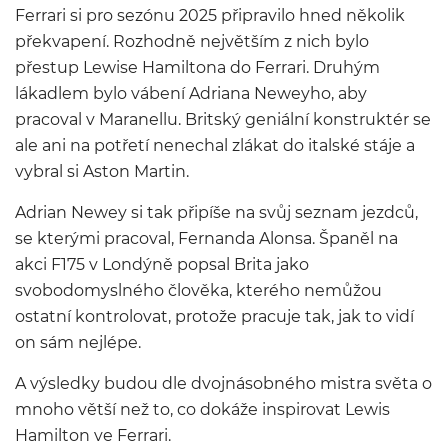
Ferrari si pro sezónu 2025 připravilo hned několik
překvapení. Rozhodně největším z nich bylo
přestup Lewise Hamiltona do Ferrari. Druhým
lákadlem bylo vábení Adriana Neweyho, aby
pracoval v Maranellu. Britský geniální konstruktér se
ale ani na potřetí nenechal zlákat do italské stáje a
vybral si Aston Martin.
Adrian Newey si tak připíše na svůj seznam jezdců,
se kterými pracoval, Fernanda Alonsa. Španěl na
akci F175 v Londýně popsal Brita jako
svobodomyslného člověka, kterého nemůžou
ostatní kontrolovat, protože pracuje tak, jak to vidí
on sám nejlépe.
A výsledky budou dle dvojnásobného mistra světa o
mnoho větší než to, co dokáže inspirovat Lewis
Hamilton ve Ferrari.