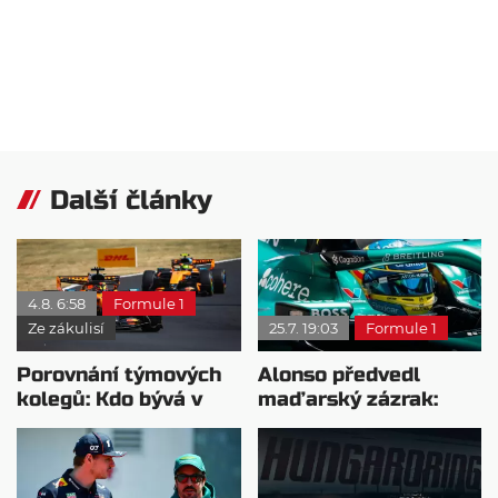
Další články
4.8. 6:58
Formule 1
Ze zákulisí
25.7. 19:03
Formule 1
Porovnání týmových
Alonso předvedl
kolegů: Kdo bývá v
maďarský zázrak:
sobotu nejrychlejší?
Dostal svůj traktor do
Q2