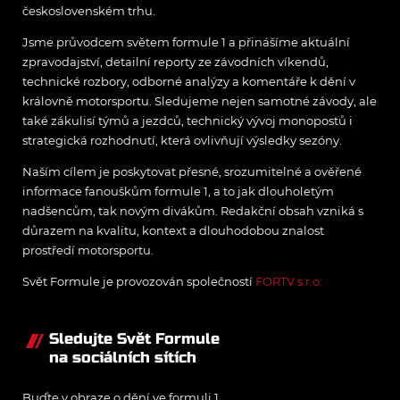
československém trhu.
Jsme průvodcem světem formule 1 a přinášíme aktuální
zpravodajství, detailní reporty ze závodních víkendů,
technické rozbory, odborné analýzy a komentáře k dění v
královně motorsportu. Sledujeme nejen samotné závody, ale
také zákulisí týmů a jezdců, technický vývoj monopostů i
strategická rozhodnutí, která ovlivňují výsledky sezóny.
Naším cílem je poskytovat přesné, srozumitelné a ověřené
informace fanouškům formule 1, a to jak dlouholetým
nadšencům, tak novým divákům. Redakční obsah vzniká s
důrazem na kvalitu, kontext a dlouhodobou znalost
prostředí motorsportu.
Svět Formule je provozován společností
FORTV s.r.o.
Sledujte Svět Formule
na sociálních sítích
Buďte v obraze o dění ve formuli 1.