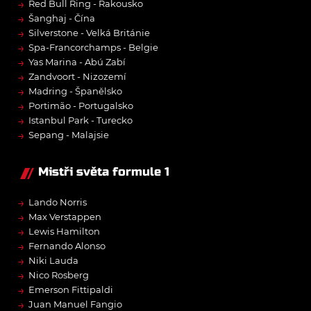
→
Red Bull Ring - Rakousko
→
Šanghaj - Čína
→
Silverstone - Velká Británie
→
Spa-Francorchamps - Belgie
→
Yas Marina - Abú Zabí
→
Zandvoort - Nizozemí
→
Madring - Španělsko
→
Portimão - Portugalsko
→
Istanbul Park - Turecko
→
Sepang - Malajsie
Mistři světa formule 1
→
Lando Norris
→
Max Verstappen
→
Lewis Hamilton
→
Fernando Alonso
→
Niki Lauda
→
Nico Rosberg
→
Emerson Fittipaldi
→
Juan Manuel Fangio