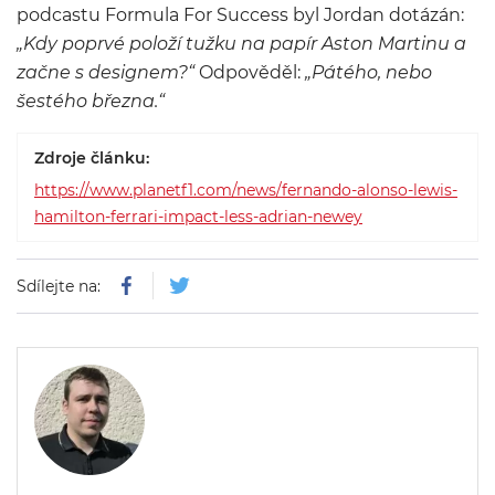
podcastu Formula For Success byl Jordan dotázán:
„Kdy poprvé položí tužku na papír Aston Martinu a
začne s designem?“
Odpověděl:
„Pátého, nebo
šestého března.“
Zdroje článku:
https://www.planetf1.com/news/fernando-alonso-lewis-
hamilton-ferrari-impact-less-adrian-newey
Sdílejte na: