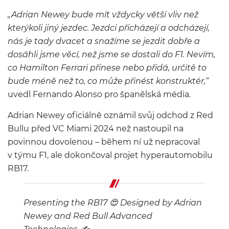
„Adrian Newey bude mít vždycky větší vliv než
kterýkoli jiný jezdec. Jezdci přicházejí a odcházejí,
nás je tady dvacet a snažíme se jezdit dobře a
dosáhli jsme věcí, než jsme se dostali do F1. Nevím,
co Hamilton Ferrari přinese nebo přidá, určitě to
bude méně než to, co může přinést konstruktér,“
uvedl Fernando Alonso pro španělská média.
Adrian Newey oficiálně oznámil svůj odchod z Red
Bullu před VC Miami 2024 než nastoupil na
povinnou dovolenou – během ní už nepracoval
v týmu F1, ale dokončoval projet hyperautomobilu
RB17.
Presenting the RB17 😍 Designed by Adrian
Newey and Red Bull Advanced