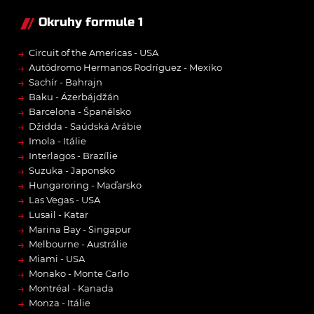
Okruhy formule 1
→
Circuit of the Americas - USA
→
Autódromo Hermanos Rodríguez - Mexiko
→
Sachír - Bahrajn
→
Baku - Ázerbájdžán
→
Barcelona - Španělsko
→
Džidda - Saúdská Arábie
→
Imola - Itálie
→
Interlagos - Brazílie
→
Suzuka - Japonsko
→
Hungaroring - Maďarsko
→
Las Vegas - USA
→
Lusail - Katar
→
Marina Bay - Singapur
→
Melbourne - Austrálie
→
Miami - USA
→
Monako - Monte Carlo
→
Montréal - Kanada
→
Monza - Itálie