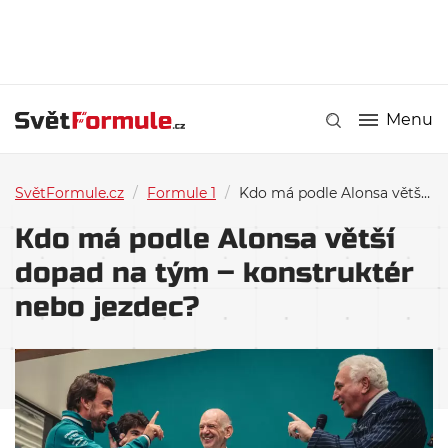
Menu
SvětFormule.cz
/
Formule 1
/
Kdo má podle Alonsa větší dopad na tým – konstruktér nebo jezdec?
Kdo má podle Alonsa větší
dopad na tým – konstruktér
nebo jezdec?