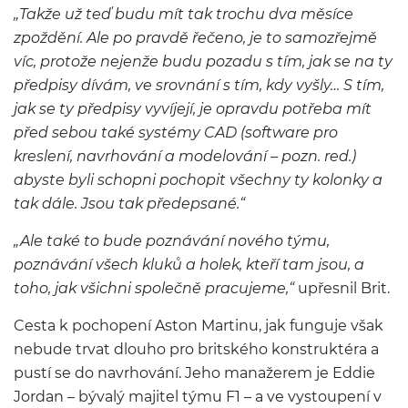
„Takže už teď budu mít tak trochu dva měsíce
zpoždění. Ale po pravdě řečeno, je to samozřejmě
víc, protože nejenže budu pozadu s tím, jak se na ty
předpisy dívám, ve srovnání s tím, kdy vyšly… S tím,
jak se ty předpisy vyvíjejí, je opravdu potřeba mít
před sebou také systémy CAD (software pro
kreslení, navrhování a modelování – pozn. red.)
abyste byli schopni pochopit všechny ty kolonky a
tak dále. Jsou tak předepsané.“
„Ale také to bude poznávání nového týmu,
poznávání všech kluků a holek, kteří tam jsou, a
toho, jak všichni společně pracujeme,“
upřesnil Brit.
Cesta k pochopení Aston Martinu, jak funguje však
nebude trvat dlouho pro britského konstruktéra a
pustí se do navrhování. Jeho manažerem je Eddie
Jordan – bývalý majitel týmu F1 – a ve vystoupení v