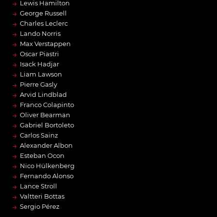
→
Lewis Hamilton
→
George Russell
→
Charles Leclerc
→
Lando Norris
→
Max Verstappen
→
Oscar Piastri
→
Isack Hadjar
→
Liam Lawson
→
Pierre Gasly
→
Arvid Lindblad
→
Franco Colapinto
→
Oliver Bearman
→
Gabriel Bortoleto
→
Carlos Sainz
→
Alexander Albon
→
Esteban Ocon
→
Nico Hülkenberg
→
Fernando Alonso
→
Lance Stroll
→
Valtteri Bottas
→
Sergio Pérez