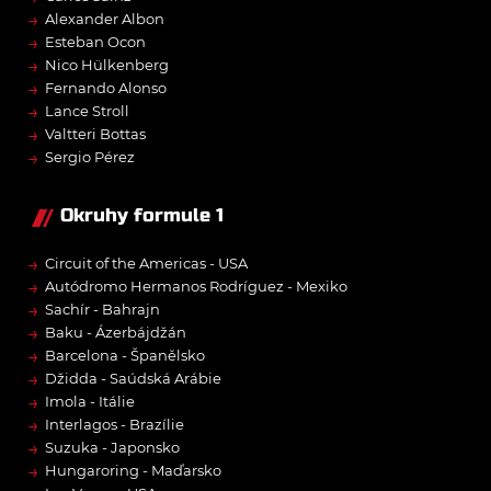
→
Alexander Albon
→
Esteban Ocon
→
Nico Hülkenberg
→
Fernando Alonso
→
Lance Stroll
→
Valtteri Bottas
→
Sergio Pérez
Okruhy formule 1
→
Circuit of the Americas - USA
→
Autódromo Hermanos Rodríguez - Mexiko
→
Sachír - Bahrajn
→
Baku - Ázerbájdžán
→
Barcelona - Španělsko
→
Džidda - Saúdská Arábie
→
Imola - Itálie
→
Interlagos - Brazílie
→
Suzuka - Japonsko
→
Hungaroring - Maďarsko