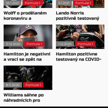
25.1.2021
Formule 1
5.1.2021
Formule 1
Wolff o prodělaném
Lando Norris
koronaviru a
pozitivně testovaný
Hamiltonově smlouvě
na covid-19
11.12.2020
Formule 1
1.12.2020
Formule 1
Hamilton je negativní
Hamilton pozitívne
a vrací se zpět na
testovaný na COVID-
poslední závod
19
8.11.2020
Formule 1
Williams sáhne po
náhradnících pro
Velkou cenou Turecka