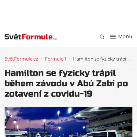
Menu
SvětFormule.cz
/
Formule 1
/
Hamilton se fyzicky trápil během závodu v Abú Zabí po zotavení z covidu-19
Hamilton se fyzicky trápil
během závodu v Abú Zabí po
zotavení z covidu-19