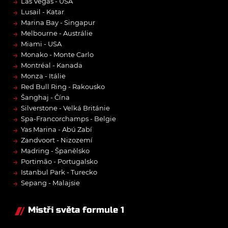
→
Las Vegas - USA
→
Lusail - Katar
→
Marina Bay - Singapur
→
Melbourne - Austrálie
→
Miami - USA
→
Monako - Monte Carlo
→
Montréal - Kanada
→
Monza - Itálie
→
Red Bull Ring - Rakousko
→
Šanghaj - Čína
→
Silverstone - Velká Británie
→
Spa-Francorchamps - Belgie
→
Yas Marina - Abú Zabí
→
Zandvoort - Nizozemí
→
Madring - Španělsko
→
Portimão - Portugalsko
→
Istanbul Park - Turecko
→
Sepang - Malajsie
Mistři světa formule 1