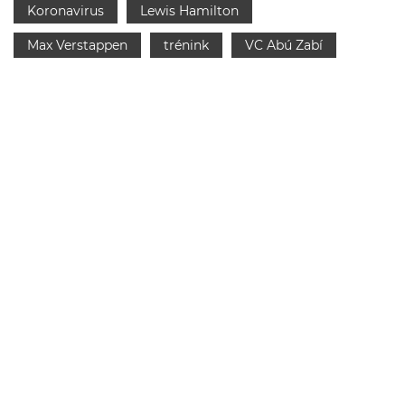
Koronavirus
Lewis Hamilton
Max Verstappen
trénink
VC Abú Zabí