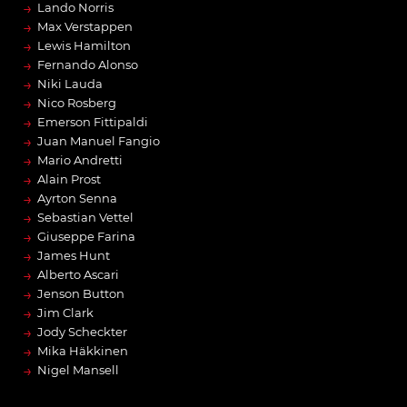
→
Lando Norris
→
Max Verstappen
→
Lewis Hamilton
→
Fernando Alonso
→
Niki Lauda
→
Nico Rosberg
→
Emerson Fittipaldi
→
Juan Manuel Fangio
→
Mario Andretti
→
Alain Prost
→
Ayrton Senna
→
Sebastian Vettel
→
Giuseppe Farina
→
James Hunt
→
Alberto Ascari
→
Jenson Button
→
Jim Clark
→
Jody Scheckter
→
Mika Häkkinen
→
Nigel Mansell