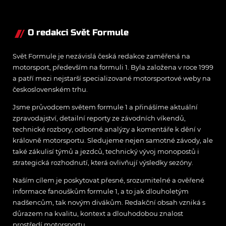
O redakci Svět Formule
Svět Formule je nezávislá česká redakce zaměřená na
motorsport, především na formuli 1. Byla založena v roce 1999
a patří mezi nejstarší specializované motorsportové weby na
československém trhu.
Jsme průvodcem světem formule 1 a přinášíme aktuální
zpravodajství, detailní reporty ze závodních víkendů,
technické rozbory, odborné analýzy a komentáře k dění v
královně motorsportu. Sledujeme nejen samotné závody, ale
také zákulisí týmů a jezdců, technický vývoj monopostů i
strategická rozhodnutí, která ovlivňují výsledky sezóny.
Naším cílem je poskytovat přesné, srozumitelné a ověřené
informace fanouškům formule 1, a to jak dlouholetým
nadšencům, tak novým divákům. Redakční obsah vzniká s
důrazem na kvalitu, kontext a dlouhodobou znalost
prostředí motorsportu.