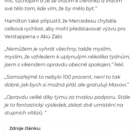
mít, vzchopím a že se vrátím k tréninku a vrátím
své tělo tam, kde vím, že by mělo být.“
Hamilton také připustil, že Mercedesu chyběla
celková rychlost, aby mohl představovat výzvu pro
Verstappena v Abú Zabí.
„
Nemůžem je vyhrát všechny, takže myslím,
myslím, že vzhledem k uplynulým několika týdnům,
jsem s víkendem opravdu obecně spokojen,“
řekl.
„
Samozřejmě to nebylo 100 procent, není to tak
dobré, jak bych si možná přál, ale gratuluji Maxovi.“
„
Opravdu velké díky týmu za trvalou podporu. Stále
je to fantastický výsledek, získat dvě umístění na
stupních vítězů. “
Zdroje článku: