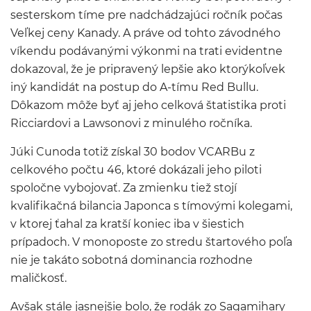
sesterskom tíme pre nadchádzajúci ročník počas
Veľkej ceny Kanady. A práve od tohto závodného
víkendu podávanými výkonmi na trati evidentne
dokazoval, že je pripravený lepšie ako ktorýkoľvek
iný kandidát na postup do A-tímu Red Bullu.
Dôkazom môže byť aj jeho celková štatistika proti
Ricciardovi a Lawsonovi z minulého ročníka.
Júki Cunoda totiž získal 30 bodov VCARBu z
celkového počtu 46, ktoré dokázali jeho piloti
spoločne vybojovať. Za zmienku tiež stojí
kvalifikačná bilancia Japonca s tímovými kolegami,
v ktorej ťahal za kratší koniec iba v šiestich
prípadoch. V monoposte zo stredu štartového poľa
nie je takáto sobotná dominancia rozhodne
maličkosť.
Avšak stále jasnejšie bolo, že rodák zo Sagamihary