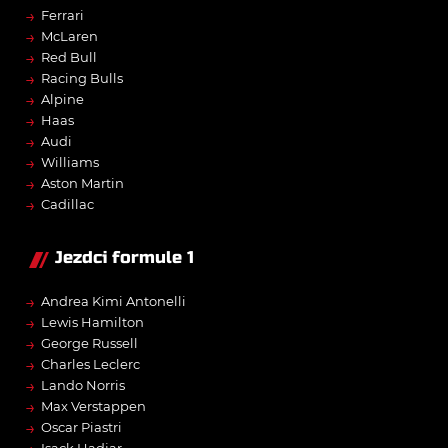
→
Ferrari
→
McLaren
→
Red Bull
→
Racing Bulls
→
Alpine
→
Haas
→
Audi
→
Williams
→
Aston Martin
→
Cadillac
Jezdci formule 1
→
Andrea Kimi Antonelli
→
Lewis Hamilton
→
George Russell
→
Charles Leclerc
→
Lando Norris
→
Max Verstappen
→
Oscar Piastri