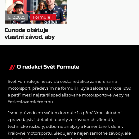
6.12.2025
Formule 1
Cunoda obětuje
vlastní závod, aby
pomohl
Verstappenovi získat
titul
O redakci Svět Formule
Svět Formule je nezávislá česká redakce zaměřená na
motorsport, především na formuli 1. Byla založena v roce 1999
a patří mezi nejstarší specializované motorsportové weby na
československém trhu.
Jsme průvodcem světem formule 1 a přinášíme aktuální
zpravodajství, detailní reporty ze závodních víkendů,
technické rozbory, odborné analýzy a komentáře k dění v
královně motorsportu. Sledujeme nejen samotné závody, ale