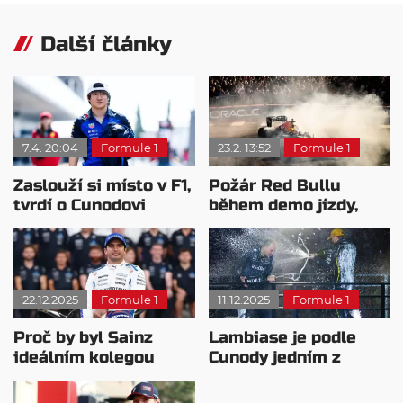
Další články
7.4. 20:04
Formule 1
23.2. 13:52
Formule 1
Zaslouží si místo v F1,
Požár Red Bullu
tvrdí o Cunodovi
během demo jízdy,
Mekies
Cúnoda je v pořádku
22.12.2025
Formule 1
11.12.2025
Formule 1
Proč by byl Sainz
Lambiase je podle
ideálním kolegou
Cunody jedním z
Maxe Verstappena?
nejpůsobivějších
inženýrů