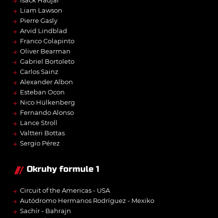
→
Isack Hadjar
→
Liam Lawson
→
Pierre Gasly
→
Arvid Lindblad
→
Franco Colapinto
→
Oliver Bearman
→
Gabriel Bortoleto
→
Carlos Sainz
→
Alexander Albon
→
Esteban Ocon
→
Nico Hülkenberg
→
Fernando Alonso
→
Lance Stroll
→
Valtteri Bottas
→
Sergio Pérez
Okruhy formule 1
→
Circuit of the Americas - USA
→
Autódromo Hermanos Rodríguez - Mexiko
→
Sachír - Bahrajn