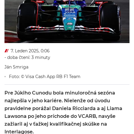
7. Leden 2025, 0:06
- doba čtení: 3 minuty
Ján Smriga
Foto: © Visa Cash App RB F1 Team
Pre Júkiho Cunodu bola minuloročná sezóna
najlepšia v jeho kariére. Nielenže od úvodu
pravidelne porážal Daniela Ricciarda a aj Liama
Lawsona po jeho príchode do VCARB, navyše
zažiaril aj v ťažkej kvalifikačnej skúške na
Interlagose.