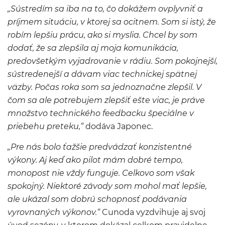
„Sústredím sa iba na to, čo dokážem ovplyvniť a
príjmem situáciu, v ktorej sa ocitnem. Som si istý, že
robím lepšiu prácu, ako si myslia. Chcel by som
dodať, že sa zlepšila aj moja komunikácia,
predovšetkým vyjadrovanie v rádiu. Som pokojnejší,
sústredenejší a dávam viac technickej spätnej
väzby. Počas roka som sa jednoznačne zlepšil. V
čom sa ale potrebujem zlepšiť ešte viac, je práve
množstvo technického feedbacku špeciálne v
priebehu preteku,“
dodáva Japonec.
„Pre nás bolo ťažšie predvádzať konzistentné
výkony. Aj keď ako pilot mám dobré tempo,
monopost nie vždy funguje. Celkovo som však
spokojný. Niektoré závody som mohol mať lepšie,
ale ukázal som dobrú schopnosť podávania
vyrovnaných výkonov.“
Cunoda vyzdvihuje aj svoj