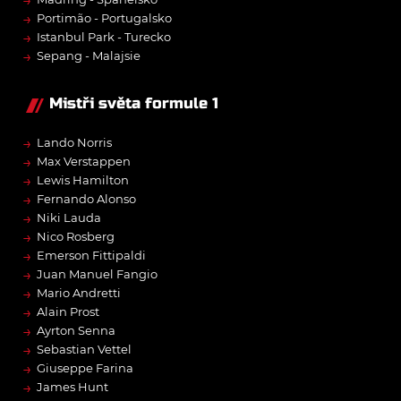
→
→
Portimão - Portugalsko
→
Istanbul Park - Turecko
→
Sepang - Malajsie
Mistři světa formule 1
→
Lando Norris
→
Max Verstappen
→
Lewis Hamilton
→
Fernando Alonso
→
Niki Lauda
→
Nico Rosberg
→
Emerson Fittipaldi
→
Juan Manuel Fangio
→
Mario Andretti
→
Alain Prost
→
Ayrton Senna
→
Sebastian Vettel
→
Giuseppe Farina
→
James Hunt