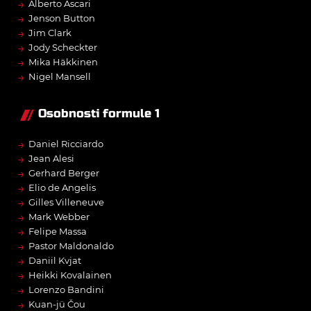
→
Alberto Ascari
→
Jenson Button
→
Jim Clark
→
Jody Scheckter
→
Mika Häkkinen
→
Nigel Mansell
Osobnosti formule 1
→
Daniel Ricciardo
→
Jean Alesi
→
Gerhard Berger
→
Elio de Angelis
→
Gilles Villeneuve
→
Mark Webber
→
Felipe Massa
→
Pastor Maldonaldo
→
Daniil Kvjat
→
Heikki Kovalainen
→
Lorenzo Bandini
→
Kuan-jü Čou