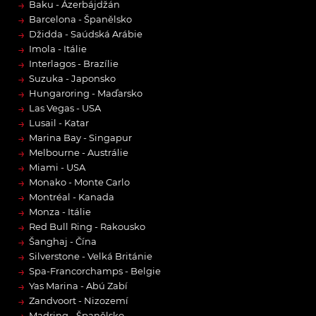
→
Baku - Ázerbájdžán
→
Barcelona - Španělsko
→
Džidda - Saúdská Arábie
→
Imola - Itálie
→
Interlagos - Brazílie
→
Suzuka - Japonsko
→
Hungaroring - Maďarsko
→
Las Vegas - USA
→
Lusail - Katar
→
Marina Bay - Singapur
→
Melbourne - Austrálie
→
Miami - USA
→
Monako - Monte Carlo
→
Montréal - Kanada
→
Monza - Itálie
→
Red Bull Ring - Rakousko
→
Šanghaj - Čína
→
Silverstone - Velká Británie
→
Spa-Francorchamps - Belgie
→
Yas Marina - Abú Zabí
→
Zandvoort - Nizozemí
Madring - Španělsko