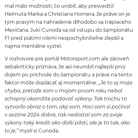
mal málo možností, čo urobiť, aby presvedčil
Helmuta Marka a Christiana Hornera, že práve on je
tým pravým na nahradenie dlhodobo sa trápiaceho
Mexičana. Juki Cunoda sa od vstupu do šampionátu
F1 pred piatimi rokmi nespochybniteľne zlepšil a
najmä mentálne vyzrel.
V rozhovore pre portál Motorsport.com ale zároveň
sebakriticky priznáva, že asi neurobil najlepší prvý
dojem po príchode do šampionátu a práve na tento
faktor môže doplácať aj momentálne.
„Je to aj moja
chyba, pretože som v mojom prvom roku nebol
schopný okamžite podávať výkony. Tak trochu to
vytvorilo obraz o tom, aký som. Hoci som si počínal
v sezóne 2024 dobre, tak nedostal som za svoje
výkony taký kredit ako ďalší piloti, ale je to tak, ako
to je,“
myslí si Cunoda.