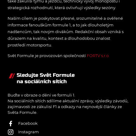
také zákulisí týmů a jezdců, technický vývoj monopostů i
strategická rozhodnutí, která ovlivňují výsledky sezóny.
Naším cílem je poskytovat přesné, srozumitelné a ověřené
informace fanouškům formule 1, a to jak dlouholetým
nadšencům, tak novým divákům. Redakční obsah vzniká s
důrazem na kvalitu, kontext a dlouhodobou znalost
prostředí motorsportu.
Svět Formule je provozován společností
FORTV s.r.o.
Sledujte Svět Formule
na sociálních sítích
Buďte v obraze o dění ve formuli 1.
Na sociálních sítích sdílíme aktuální zprávy, výsledky závodů,
zajímavosti ze zákulisí F1 a odkazy na nejnovější články ze
Světa Formule.
Facebook
Instagram