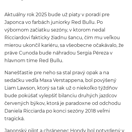
Aktuálny rok 2025 bude už piaty v poradí pre
Japonca vo farbách juniorky Red Bullu. Po
výbornom začiatku sezóny, v ktorom nedal
Ricciardovi fakticky žiadnu šancu, čím mu veľkou
mierou ukončil kariéru, sa všeobecne očakávalo, že
práve Cunoda bude náhradou Sergia Péreza v
hlavnom tíme Red Bullu.
Nanešťastie pre neho sa stal pravý opak a na
sedačku vedľa Maxa Verstappena, bol povýšený
Liam Lawson, ktorý sa tak už o niekoľko týždňov
bude pokúšať vylepšiť bilanciu druhých jazdcov
červených býkov, ktorá je paradoxne od odchodu
Daniela Ricciarda po konci sezóny 2018 veľmi
tragická.
Japonský pilot a chránenec Hondy bol potvrdený v