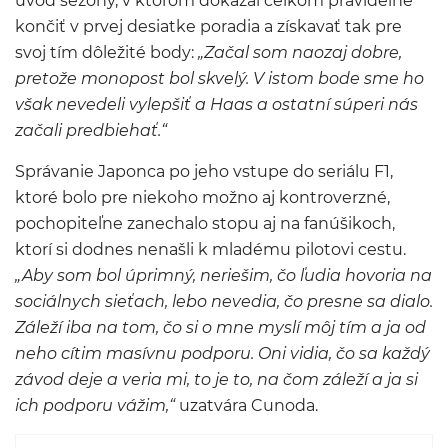
úvod sezóny, v ktorom dokázal celkom pravidelne
končiť v prvej desiatke poradia a získavať tak pre
svoj tím dôležité body:
„Začal som naozaj dobre,
pretože monopost bol skvelý. V istom bode sme ho
však nevedeli vylepšiť a Haas a ostatní súperi nás
začali predbiehať.“
Správanie Japonca po jeho vstupe do seriálu F1,
ktoré bolo pre niekoho možno aj kontroverzné,
pochopiteľne zanechalo stopu aj na fanúšikoch,
ktorí si dodnes nenašli k mladému pilotovi cestu.
„Aby som bol úprimný, neriešim, čo ľudia hovoria na
sociálnych sieťach, lebo nevedia, čo presne sa dialo.
Záleží iba na tom, čo si o mne myslí môj tím a ja od
neho cítim masívnu podporu. Oni vidia, čo sa každý
závod deje a veria mi, to je to, na čom záleží a ja si
ich podporu vážim,“
uzatvára Cunoda.