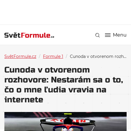
Menu
SvětFormule.cz
/
Formule 1
/
Cunoda v otvorenom rozhovore: Nestarám sa o to, čo o mne ľudia vravia na internete
Cunoda v otvorenom
rozhovore: Nestarám sa o to,
čo o mne ľudia vravia na
internete