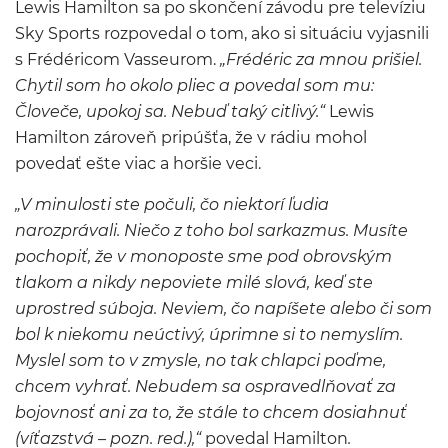
Lewis Hamilton sa po skončení závodu pre televíziu
Sky Sports rozpovedal o tom, ako si situáciu vyjasnili
s Frédéricom Vasseurom.
„Frédéric za mnou prišiel.
Chytil som ho okolo pliec a povedal som mu:
Človeče, upokoj sa. Nebuď taký citlivý.“
Lewis
Hamilton zároveň pripúšťa, že v rádiu mohol
povedať ešte viac a horšie veci.
„V minulosti ste počuli, čo niektorí ľudia
narozprávali. Niečo z toho bol sarkazmus. Musíte
pochopiť, že v monoposte sme pod obrovským
tlakom a nikdy nepoviete milé slová, keď ste
uprostred súboja. Neviem, čo napíšete alebo či som
bol k niekomu neúctivý, úprimne si to nemyslím.
Myslel som to v zmysle, no tak chlapci poďme,
chcem vyhrať. Nebudem sa ospravedlňovať za
bojovnosť ani za to, že stále to chcem dosiahnuť
(víťazstvá – pozn. red.),“
povedal Hamilton
.