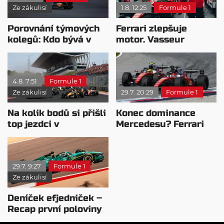
Ze zákulisí
1.8. 12:25
Formule 1
Porovnání týmových
Ferrari zlepšuje
kolegů: Kdo bývá v
motor. Vasseur
sobotu nejrychlejší?
chystá útok na
Mercedes
4.8. 7:51
Formule 1
Ze zákulisí
29.7. 20:29
Formule 1
Na kolik bodů si přišli
Konec dominance
top jezdci v
Mercedesu? Ferrari
posledních 4
se chystá vycenit
závodech?
zuby
29.7. 9:27
Formule 1
Ze zákulisí
Deníček efjedniček –
Recap první poloviny
sezóny 2026