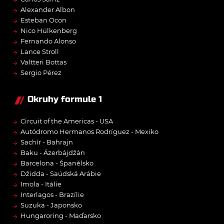
→
Alexander Albon
→
Esteban Ocon
→
Nico Hülkenberg
→
Fernando Alonso
→
Lance Stroll
→
Valtteri Bottas
→
Sergio Pérez
Okruhy formule 1
→
Circuit of the Americas - USA
→
Autódromo Hermanos Rodríguez - Mexiko
→
Sachír - Bahrajn
→
Baku - Ázerbájdžán
→
Barcelona - Španělsko
→
Džidda - Saúdská Arábie
→
Imola - Itálie
→
Interlagos - Brazílie
→
Suzuka - Japonsko
→
Hungaroring - Maďarsko