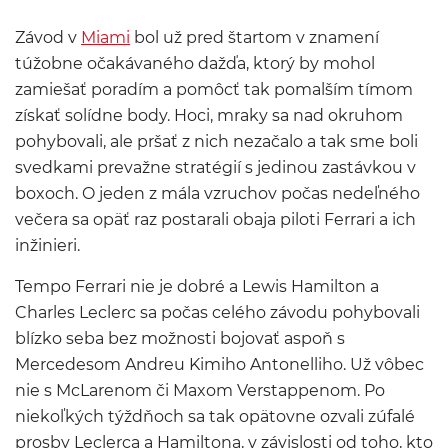
Závod v
Miami
bol už pred štartom v znamení
túžobne očakávaného dažďa, ktorý by mohol
zamiešať poradím a pomôcť tak pomalším tímom
získať solídne body. Hoci, mraky sa nad okruhom
pohybovali, ale pršať z nich nezačalo a tak sme boli
svedkami prevažne stratégií s jedinou zastávkou v
boxoch. O jeden z mála vzruchov počas nedeľného
večera sa opäť raz postarali obaja piloti Ferrari a ich
inžinieri.
Tempo Ferrari nie je dobré a Lewis Hamilton a
Charles Leclerc sa počas celého závodu pohybovali
blízko seba bez možnosti bojovať aspoň s
Mercedesom Andreu Kimiho Antonelliho. Už vôbec
nie s McLarenom či Maxom Verstappenom. Po
niekoľkých týždňoch sa tak opätovne ozvali zúfalé
prosby Leclerca a Hamiltona, v závislosti od toho, kto