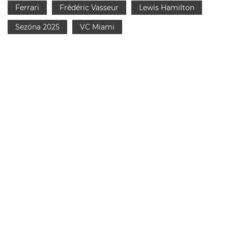
Ferrari
Frédéric Vasseur
Lewis Hamilton
Sezóna 2025
VC Miami