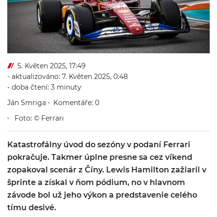
5. Květen 2025, 17:49
- aktualizováno: 7. Květen 2025, 0:48
- doba čtení: 3 minuty
Ján Smriga
Komentáře: 0
Foto: © Ferrari
Katastrofálny úvod do sezóny v podaní Ferrari
pokračuje. Takmer úplne presne sa cez víkend
zopakoval scenár z Číny. Lewis Hamilton zažiaril v
šprinte a získal v ňom pódium, no v hlavnom
závode bol už jeho výkon a predstavenie celého
tímu desivé.