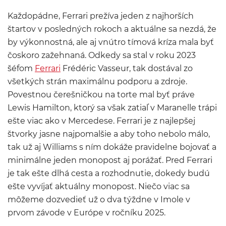
Každopádne, Ferrari prežíva jeden z najhorších
štartov v posledných rokoch a aktuálne sa nezdá, že
by výkonnostná, ale aj vnútro tímová kríza mala byť
čoskoro zažehnaná. Odkedy sa stal v roku 2023
šéfom
Ferrari
Frédéric Vasseur, tak dostával zo
všetkých strán maximálnu podporu a zdroje.
Povestnou čerešničkou na torte mal byť práve
Lewis Hamilton, ktorý sa však zatiaľ v Maranelle trápi
ešte viac ako v Mercedese. Ferrari je z najlepšej
štvorky jasne najpomalšie a aby toho nebolo málo,
tak už aj Williams s ním dokáže pravidelne bojovať a
minimálne jeden monopost aj porážať. Pred Ferrari
je tak ešte dlhá cesta a rozhodnutie, dokedy budú
ešte vyvíjať aktuálny monopost. Niečo viac sa
môžeme dozvedieť už o dva týždne v Imole v
prvom závode v Európe v ročníku 2025.