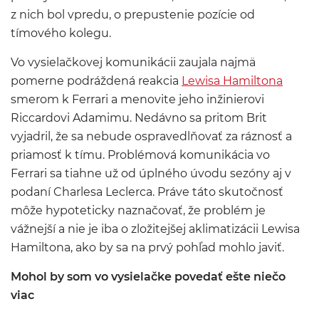
z nich bol vpredu, o prepustenie pozície od
tímového kolegu.
Vo vysielačkovej komunikácii zaujala najmä
pomerne podráždená reakcia
Lewisa Hamiltona
smerom k Ferrari a menovite jeho inžinierovi
Riccardovi Adamimu. Nedávno sa pritom Brit
vyjadril, že sa nebude ospravedlňovať za ráznosť a
priamosť k tímu. Problémová komunikácia vo
Ferrari sa tiahne už od úplného úvodu sezóny aj v
podaní Charlesa Leclerca. Práve táto skutočnosť
môže hypoteticky naznačovať, že problém je
vážnejší a nie je iba o zložitejšej aklimatizácii Lewisa
Hamiltona, ako by sa na prvý pohľad mohlo javiť.
Mohol by som vo vysielačke povedať ešte niečo
viac