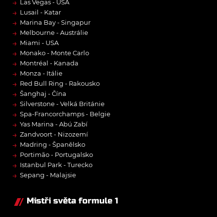
→
Las Vegas - USA
→
Lusail - Katar
→
Marina Bay - Singapur
→
Melbourne - Austrálie
→
Miami - USA
→
Monako - Monte Carlo
→
Montréal - Kanada
→
Monza - Itálie
→
Red Bull Ring - Rakousko
→
Šanghaj - Čína
→
Silverstone - Velká Británie
→
Spa-Francorchamps - Belgie
→
Yas Marina - Abú Zabí
→
Zandvoort - Nizozemí
→
Madring - Španělsko
→
Portimão - Portugalsko
→
Istanbul Park - Turecko
→
Sepang - Malajsie
Mistři světa formule 1