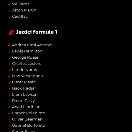
→
Williams
→
Aston Martin
→
Cadillac
Jezdci formule 1
→
Andrea Kimi Antonelli
→
Lewis Hamilton
→
George Russell
→
Charles Leclerc
→
Lando Norris
→
Max Verstappen
→
Oscar Piastri
→
Isack Hadjar
→
Liam Lawson
→
Pierre Gasly
→
Arvid Lindblad
→
Franco Colapinto
→
Oliver Bearman
→
Gabriel Bortoleto
→
Carlos Sainz