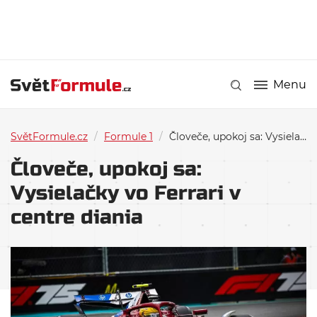
Menu
SvětFormule.cz
/
Formule 1
/
Človeče, upokoj sa: Vysielačky vo Ferrari v centre diania
Človeče, upokoj sa:
Vysielačky vo Ferrari v
centre diania