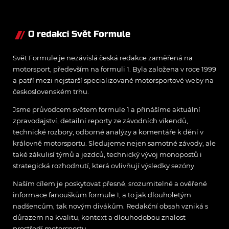
O redakci Svět Formule
Svět Formule je nezávislá česká redakce zaměřená na
motorsport, především na formuli 1. Byla založena v roce 1999
a patří mezi nejstarší specializované motorsportové weby na
československém trhu.
Jsme průvodcem světem formule 1 a přinášíme aktuální
zpravodajství, detailní reporty ze závodních víkendů,
technické rozbory, odborné analýzy a komentáře k dění v
královně motorsportu. Sledujeme nejen samotné závody, ale
také zákulisí týmů a jezdců, technický vývoj monopostů i
strategická rozhodnutí, která ovlivňují výsledky sezóny.
Naším cílem je poskytovat přesné, srozumitelné a ověřené
informace fanouškům formule 1, a to jak dlouholetým
nadšencům, tak novým divákům. Redakční obsah vzniká s
důrazem na kvalitu, kontext a dlouhodobou znalost
prostředí motorsportu.