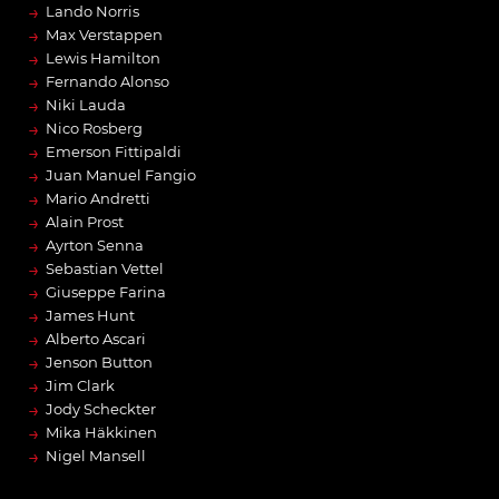
→
Lando Norris
→
Max Verstappen
→
Lewis Hamilton
→
Fernando Alonso
→
Niki Lauda
→
Nico Rosberg
→
Emerson Fittipaldi
→
Juan Manuel Fangio
→
Mario Andretti
→
Alain Prost
→
Ayrton Senna
→
Sebastian Vettel
→
Giuseppe Farina
→
James Hunt
→
Alberto Ascari
→
Jenson Button
→
Jim Clark
→
Jody Scheckter
→
Mika Häkkinen
→
Nigel Mansell