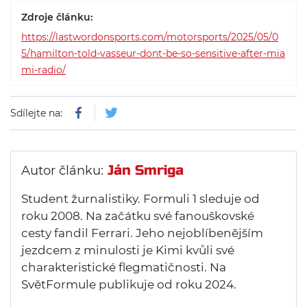
Zdroje článku:
https://lastwordonsports.com/motorsports/2025/05/0
5/hamilton-told-vasseur-dont-be-so-sensitive-after-mia
mi-radio/
Sdílejte na:
Ján Smriga
Autor článku:
Student žurnalistiky. Formuli 1 sleduje od
roku 2008. Na začátku své fanouškovské
cesty fandil Ferrari. Jeho nejoblíbenějším
jezdcem z minulosti je Kimi kvůli své
charakteristické flegmatičnosti. Na
SvětFormule publikuje od roku 2024.