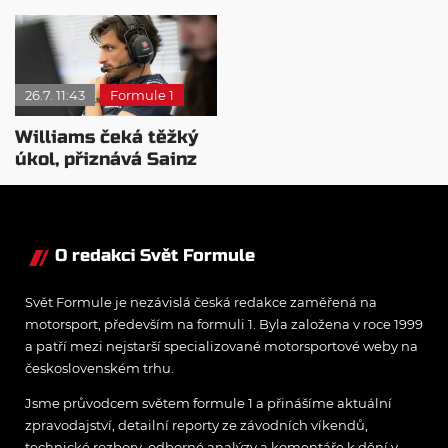
způsobil problém s
neexistuje žádná
vozem
omluva
26.7. 11:43
Formule 1
Williams čeká těžký
úkol, přiznává Sainz
O redakci Svět Formule
Svět Formule je nezávislá česká redakce zaměřená na
motorsport, především na formuli 1. Byla založena v roce 1999
a patří mezi nejstarší specializované motorsportové weby na
československém trhu.
Jsme průvodcem světem formule 1 a přinášíme aktuální
zpravodajství, detailní reporty ze závodních víkendů,
technické rozbory, odborné analýzy a komentáře k dění v