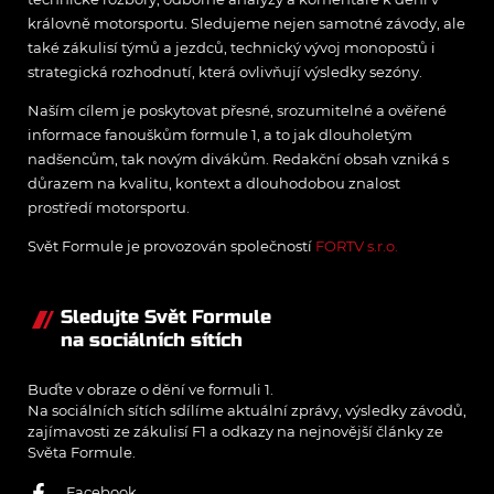
královně motorsportu. Sledujeme nejen samotné závody, ale
také zákulisí týmů a jezdců, technický vývoj monopostů i
strategická rozhodnutí, která ovlivňují výsledky sezóny.
Naším cílem je poskytovat přesné, srozumitelné a ověřené
informace fanouškům formule 1, a to jak dlouholetým
nadšencům, tak novým divákům. Redakční obsah vzniká s
důrazem na kvalitu, kontext a dlouhodobou znalost
prostředí motorsportu.
Svět Formule je provozován společností
FORTV s.r.o.
Sledujte Svět Formule
na sociálních sítích
Buďte v obraze o dění ve formuli 1.
Na sociálních sítích sdílíme aktuální zprávy, výsledky závodů,
zajímavosti ze zákulisí F1 a odkazy na nejnovější články ze
Světa Formule.
Facebook