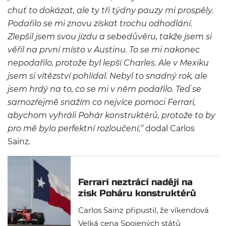
chuť to dokázat, ale ty tři týdny pauzy mi prospěly.
Podařilo se mi znovu získat trochu odhodlání.
Zlepšil jsem svou jízdu a sebedůvěru, takže jsem si
věřil na první místo v Austinu. To se mi nakonec
nepodařilo, protože byl lepší Charles. Ale v Mexiku
jsem si vítězství pohlídal. Nebyl to snadný rok, ale
jsem hrdý na to, co se mi v něm podařilo. Teď se
samozřejmě snažím co nejvíce pomoci Ferrari,
abychom vyhráli Pohár konstruktérů, protože to by
pro mě bylo perfektní rozloučení,“
dodal Carlos
Sainz.
Ferrari neztrácí naději na
zisk Poháru konstruktérů
Carlos Sainz připustil, že víkendová
Velká cena Spojených států