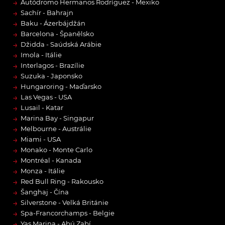
→
Autódromo Hermanos Rodríguez - Mexiko
→
Sachír - Bahrajn
→
Baku - Ázerbájdžán
→
Barcelona - Španělsko
→
Džidda - Saúdská Arábie
→
Imola - Itálie
→
Interlagos - Brazílie
→
Suzuka - Japonsko
→
Hungaroring - Maďarsko
→
Las Vegas - USA
→
Lusail - Katar
→
Marina Bay - Singapur
→
Melbourne - Austrálie
→
Miami - USA
→
Monako - Monte Carlo
→
Montréal - Kanada
→
Monza - Itálie
→
Red Bull Ring - Rakousko
→
Šanghaj - Čína
→
Silverstone - Velká Británie
→
Spa-Francorchamps - Belgie
→
Yas Marina - Abú Zabí