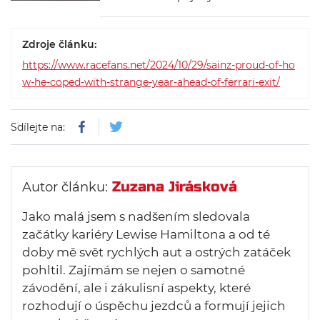
rozhodne o tom, zda bude mít
Ferrari v letošní sezóně stále naději
Zdroje článku:
na zisk titulu v Poháru
https://www.racefans.net/2024/10/29/sainz-proud-of-ho
konstruktérů.
w-he-coped-with-strange-year-ahead-of-ferrari-exit/
Sdílejte na:
Zuzana Jirásková
Autor článku:
Jako malá jsem s nadšením sledovala
začátky kariéry Lewise Hamiltona a od té
doby mě svět rychlých aut a ostrých zatáček
pohltil. Zajímám se nejen o samotné
závodění, ale i zákulisní aspekty, které
rozhodují o úspěchu jezdců a formují jejich