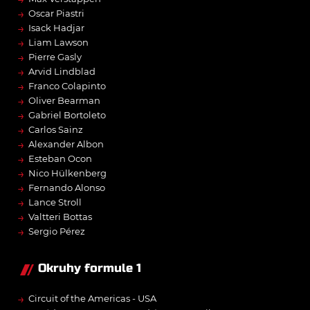
→
Oscar Piastri
→
Isack Hadjar
→
Liam Lawson
→
Pierre Gasly
→
Arvid Lindblad
→
Franco Colapinto
→
Oliver Bearman
→
Gabriel Bortoleto
→
Carlos Sainz
→
Alexander Albon
→
Esteban Ocon
→
Nico Hülkenberg
→
Fernando Alonso
→
Lance Stroll
→
Valtteri Bottas
→
Sergio Pérez
Okruhy formule 1
→
Circuit of the Americas - USA