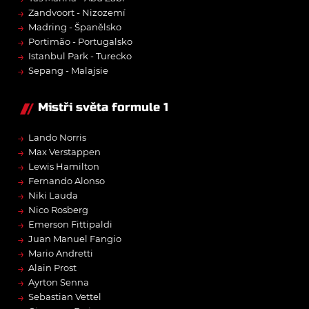
→
Zandvoort - Nizozemí
→
Madring - Španělsko
→
Portimão - Portugalsko
→
Istanbul Park - Turecko
→
Sepang - Malajsie
Mistři světa formule 1
→
Lando Norris
→
Max Verstappen
→
Lewis Hamilton
→
Fernando Alonso
→
Niki Lauda
→
Nico Rosberg
→
Emerson Fittipaldi
→
Juan Manuel Fangio
→
Mario Andretti
→
Alain Prost
→
Ayrton Senna
→
Sebastian Vettel