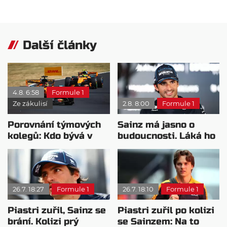
Další články
4.8. 6:58
Formule 1
Ze zákulisí
2.8. 8:00
Formule 1
Porovnání týmových
Sainz má jasno o
kolegů: Kdo bývá v
budoucnosti. Láká ho
sobotu nejrychlejší?
jiná závodní kategorie
26.7. 18:27
Formule 1
26.7. 18:10
Formule 1
Piastri zuřil, Sainz se
Piastri zuřil po kolizi
brání. Kolizi prý
se Sainzem: Na to