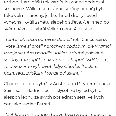
rozhodl, kam příští rok zamíří. Nakonec podepsal
smlouvu s Williamsem. Úvod sezóny pro něj byl
také velmi náročný, jelikož hned druhý závod
vynechal, kvůli zánětu slepého střeva. Ale ihned po
svém návratu vyhrál Velkou cenu Austrálie.
„Tento rok začal opravdu dobře,“
řekl Carlos Sainz.
„Poté jsme si prošli náročným obdobím, ale v rámci
vývoje se nám podařilo udělat v druhé polovině
sezóny auto opět konkurenceschopné. Viděl jsem,
že dokážeme vyhrávat, když Charles (Leclerc –
pozn. red.) zvítězil v Monze a Austinu.“
Charles Leclerc vyhrál v Austinu po třítýdenní pauze.
Sainz se následně nechal slyšet, že by rád vyhrál
alespoň jednu ze svých posledních šesti velkých
cen jako jezdec Ferrari.
„Mohlo se mi snadno stát, že bych ztratil motivaci a