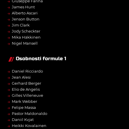
→
Giuseppe Farina
→
James Hunt
→
Alberto Ascari
→
Jenson Button
→
Jim Clark
→
Jody Scheckter
→
Mika Häkkinen
→
Nigel Mansell
Osobnosti formule 1
→
Daniel Ricciardo
→
Jean Alesi
→
Gerhard Berger
→
Elio de Angelis
→
Gilles Villeneuve
→
Mark Webber
→
Felipe Massa
→
Pastor Maldonaldo
→
Daniil Kvjat
→
Heikki Kovalainen