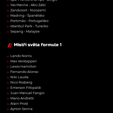
→
Yas Marina - Abú Zabí
→
Zandvoort - Nizozemí
→
Madring - Španělsko
→
Portimão - Portugalsko
→
Istanbul Park - Turecko
→
Sepang - Malajsie
Mistři světa formule 1
→
Lando Norris
→
Max Verstappen
→
Lewis Hamilton
→
Fernando Alonso
→
Niki Lauda
→
Nico Rosberg
→
Emerson Fittipaldi
→
Juan Manuel Fangio
→
Mario Andretti
→
Alain Prost
→
Ayrton Senna