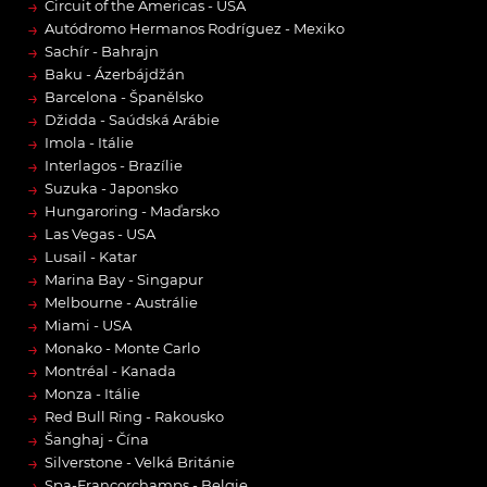
→
Circuit of the Americas - USA
→
Autódromo Hermanos Rodríguez - Mexiko
→
Sachír - Bahrajn
→
Baku - Ázerbájdžán
→
Barcelona - Španělsko
→
Džidda - Saúdská Arábie
→
Imola - Itálie
→
Interlagos - Brazílie
→
Suzuka - Japonsko
→
Hungaroring - Maďarsko
→
Las Vegas - USA
→
Lusail - Katar
→
Marina Bay - Singapur
→
Melbourne - Austrálie
→
Miami - USA
→
Monako - Monte Carlo
→
Montréal - Kanada
→
Monza - Itálie
→
Red Bull Ring - Rakousko
→
Šanghaj - Čína
→
Silverstone - Velká Británie
→
Spa-Francorchamps - Belgie