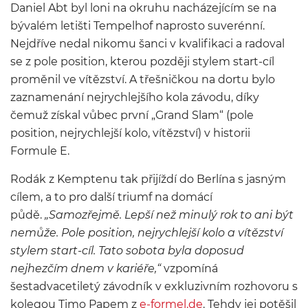
Daniel Abt byl loni na okruhu nacházejícím se na
bývalém letišti Tempelhof naprosto suverénní.
Nejdříve nedal nikomu šanci v kvalifikaci a radoval
se z pole position, kterou později stylem start-cíl
proměnil ve vítězství. A třešničkou na dortu bylo
zaznamenání nejrychlejšího kola závodu, díky
čemuž získal vůbec první „Grand Slam“ (pole
position, nejrychlejší kolo, vítězství) v historii
Formule E.
Rodák z Kemptenu tak přijíždí do Berlína s jasným
cílem, a to pro další triumf na domácí
půdě.
„Samozřejmě. Lepší než minulý rok to ani být
nemůže. Pole position, nejrychlejší kolo a vítězství
stylem start-cíl. Tato sobota byla doposud
nejhezčím dnem v kariéře,“
vzpomíná
šestadvacetiletý závodník v exkluzivním rozhovoru s
kolegou Timo Papem z
e-formel.de
. Tehdy jej potěšil