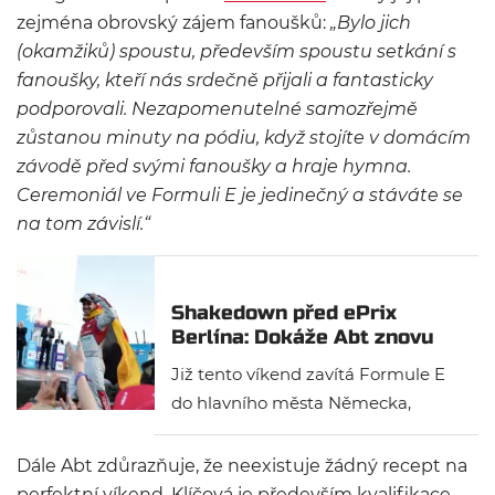
zejména obrovský zájem fanoušků:
„Bylo jich
(okamžiků) spoustu, především spoustu setkání s
fanoušky, kteří nás srdečně přijali a fantasticky
podporovali. Nezapomenutelné samozřejmě
zůstanou minuty na pódiu, když stojíte v domácím
závodě před svými fanoušky a hraje hymna.
Ceremoniál ve Formuli E je jedinečný a stáváte se
na tom závislí.“
Shakedown před ePrix
Berlína: Dokáže Abt znovu
vyhrát?
Již tento víkend zavítá Formule E
do hlavního města Německa,
Berlína. Bude se z vítězství opět
radovat některý z domácích
Dále Abt zdůrazňuje, že neexistuje žádný recept na
jezdců?
perfektní víkend. Klíčová je především kvalifikace,