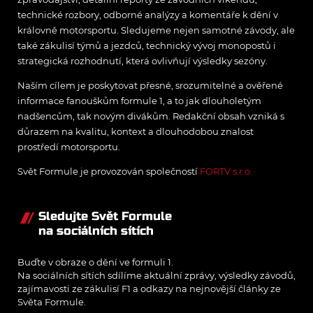
technické rozbory, odborné analýzy a komentáře k dění v
královně motorsportu. Sledujeme nejen samotné závody, ale
také zákulisí týmů a jezdců, technický vývoj monopostů i
strategická rozhodnutí, která ovlivňují výsledky sezóny.
Naším cílem je poskytovat přesné, srozumitelné a ověřené
informace fanouškům formule 1, a to jak dlouholetým
nadšencům, tak novým divákům. Redakční obsah vzniká s
důrazem na kvalitu, kontext a dlouhodobou znalost
prostředí motorsportu.
Svět Formule je provozován společností
FORTV s.r.o.
Sledujte Svět Formule
na sociálních sítích
Buďte v obraze o dění ve formuli 1.
Na sociálních sítích sdílíme aktuální zprávy, výsledky závodů,
zajímavosti ze zákulisí F1 a odkazy na nejnovější články ze
Světa Formule.