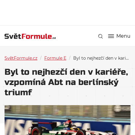
Menu
SvětFormule.cz
/
Formule E
/
Byl to nejhezčí den v kariéře, vzpomíná Abt na berlínský triumf
Byl to nejhezčí den v kariéře,
vzpomíná Abt na berlínský
triumf