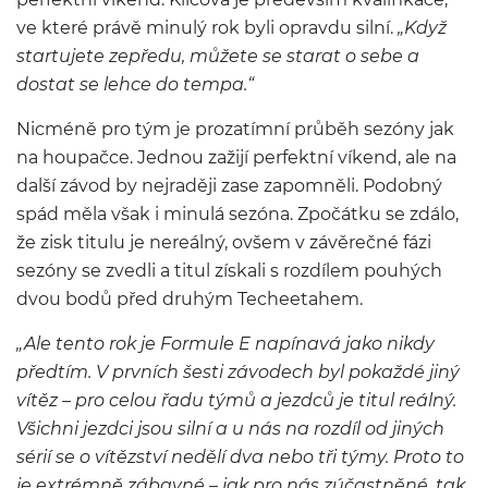
ve které právě minulý rok byli opravdu silní.
„Když
startujete zepředu, můžete se starat o sebe a
dostat se lehce do tempa.“
Nicméně pro tým je prozatímní průběh sezóny jak
na houpačce. Jednou zažijí perfektní víkend, ale na
další závod by nejraději zase zapomněli. Podobný
spád měla však i minulá sezóna. Zpočátku se zdálo,
že zisk titulu je nereálný, ovšem v závěrečné fázi
sezóny se zvedli a titul získali s rozdílem pouhých
dvou bodů před druhým Techeetahem.
„Ale tento rok je Formule E napínavá jako nikdy
předtím. V prvních šesti závodech byl pokaždé jiný
vítěz – pro celou řadu týmů a jezdců je titul reálný.
Všichni jezdci jsou silní a u nás na rozdíl od jiných
sérií se o vítězství nedělí dva nebo tři týmy. Proto to
je extrémně zábavné – jak pro nás zúčastněné, tak