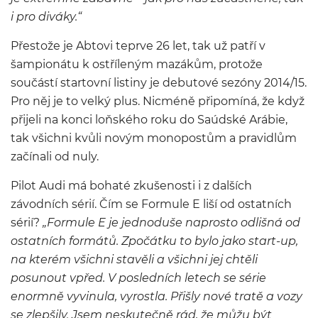
i pro diváky.“
Přestože je Abtovi teprve 26 let, tak už patří v
šampionátu k ostříleným mazákům, protože
součástí startovní listiny je debutové sezóny 2014/15.
Pro něj je to velký plus. Nicméně připomíná, že když
přijeli na konci loňského roku do Saúdské Arábie,
tak všichni kvůli novým monopostům a pravidlům
začínali od nuly.
Pilot Audi má bohaté zkušenosti i z dalších
závodních sérií. Čím se Formule E liší od ostatních
sérií?
„Formule E je jednoduše naprosto odlišná od
ostatních formátů. Zpočátku to bylo jako start-up,
na kterém všichni stavěli a všichni jej chtěli
posunout vpřed. V posledních letech se série
enormně vyvinula, vyrostla. Přišly nové tratě a vozy
se zlepšily. Jsem neskutečně rád, že můžu být