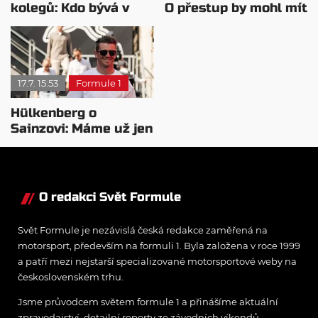
kolegů: Kdo bývá v
O přestup by mohl mít
sobotu nejrychlejší?
zájem i Russell
17.7. 15:53
Formule 1
Hülkenberg o
Sainzovi: Máme už jen
místo rezervy
O redakci Svět Formule
Svět Formule je nezávislá česká redakce zaměřená na
motorsport, především na formuli 1. Byla založena v roce 1999
a patří mezi nejstarší specializované motorsportové weby na
československém trhu.
Jsme průvodcem světem formule 1 a přinášíme aktuální
zpravodajství, detailní reporty ze závodních víkendů,