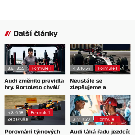
Další články
8.8. 18:55
Formule 1
4.8. 16:54
Formule 1
Audi změnilo pravidla
Neustále se
hry. Bortoleto chválí
zlepšujeme a
nový tým i jeho
rosteme, chválí Audi
mentalitu
McNish
4.8. 6:58
Formule 1
Ze zákulisí
31.7. 11:29
Formule 1
Porovnání týmových
Audi láká řadu jezdců: