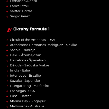
→
Fernando Alonso
→
Lance Stroll
→
Valtteri Bottas
→
Sergio Pérez
Okruhy formule 1
→
Circuit of the Americas - USA
→
Autódromo Hermanos Rodríguez - Mexiko
→
Sachír - Bahrajn
→
Baku - Ázerbájdžán
→
Barcelona - Španělsko
→
Džidda - Saúdská Arábie
→
Imola - Itálie
→
Interlagos - Brazílie
→
Suzuka - Japonsko
→
Hungaroring - Maďarsko
→
Las Vegas - USA
→
Lusail - Katar
→
Marina Bay - Singapur
→
Melbourne - Austrálie