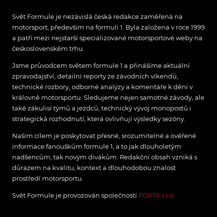
Svět Formule je nezávislá česká redakce zaměřená na
motorsport, především na formuli 1. Byla založena v roce 1999
a patří mezi nejstarší specializované motorsportové weby na
československém trhu.
Jsme průvodcem světem formule 1 a přinášíme aktuální
zpravodajství, detailní reporty ze závodních víkendů,
technické rozbory, odborné analýzy a komentáře k dění v
královně motorsportu. Sledujeme nejen samotné závody, ale
také zákulisí týmů a jezdců, technický vývoj monopostů i
strategická rozhodnutí, která ovlivňují výsledky sezóny.
Naším cílem je poskytovat přesné, srozumitelné a ověřené
informace fanouškům formule 1, a to jak dlouholetým
nadšencům, tak novým divákům. Redakční obsah vzniká s
důrazem na kvalitu, kontext a dlouhodobou znalost
prostředí motorsportu.
Svět Formule je provozován společností
FORTV s.r.o.