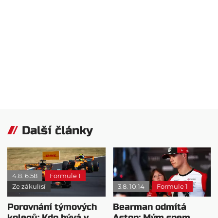
Další články
4.8. 6:58
Formule 1
Ze zákulisí
3.8. 10:14
Formule 1
Porovnání týmových
Bearman odmítá
kolegů: Kdo bývá v
Aston: Mým snem