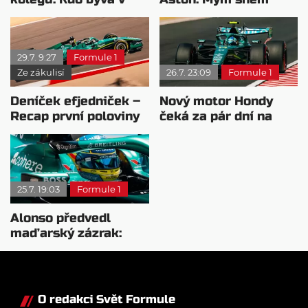
sobotu nejrychlejší?
zůstává Ferrari
29.7. 9:27
Formule 1
Ze zákulisí
26.7. 23:09
Formule 1
Deníček efjedniček –
Nový motor Hondy
Recap první poloviny
čeká za pár dní na
sezóny 2026
Hungaroringu první
test
25.7. 19:03
Formule 1
Alonso předvedl
maďarský zázrak:
Dostal svůj traktor do
Q2
O redakci Svět Formule