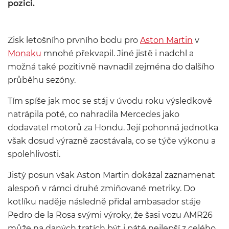
pozici.
Zisk letošního prvního bodu pro
Aston Martin
v
Monaku
mnohé překvapil. Jiné jistě i nadchl a
možná také pozitivně navnadil zejména do dalšího
průběhu sezóny.
Tím spíše jak moc se stáj v úvodu roku výsledkově
natrápila poté, co nahradila Mercedes jako
dodavatel motorů za Hondu. Její pohonná jednotka
však dosud výrazně zaostávala, co se týče výkonu a
spolehlivosti.
Jistý posun však Aston Martin dokázal zaznamenat
alespoň v rámci druhé zmiňované metriky. Do
kotlíku naděje následně přidal ambasador stáje
Pedro de la Rosa svými výroky, že šasi vozu AMR26
může na daných tratích být i páté nejlepší z celého