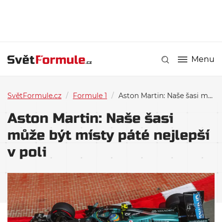
Menu
SvětFormule.cz
/
Formule 1
/
Aston Martin: Naše šasi může být místy páté nejlepší v poli
Aston Martin: Naše šasi
může být místy páté nejlepší
v poli