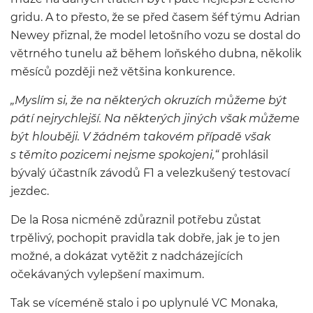
gridu. A to přesto, že se před časem šéf týmu Adrian
Newey přiznal, že model letošního vozu se dostal do
větrného tunelu až během loňského dubna, několik
měsíců později než většina konkurence.
„Myslím si, že na některých okruzích můžeme být
pátí nejrychlejší. Na některých jiných však můžeme
být hlouběji. V žádném takovém případě však
s těmito pozicemi nejsme spokojeni,“
prohlásil
bývalý účastník závodů F1 a velezkušený testovací
jezdec.
De la Rosa nicméně zdůraznil potřebu zůstat
trpělivý, pochopit pravidla tak dobře, jak je to jen
možné, a dokázat vytěžit z nadcházejících
očekávaných vylepšení maximum.
Tak se víceméně stalo i po uplynulé VC Monaka,