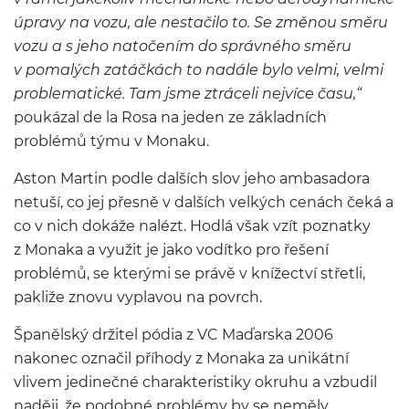
úpravy na vozu, ale nestačilo to. Se změnou směru
vozu a s jeho natočením do správného směru
v pomalých zatáčkách to nadále bylo velmi, velmi
problematické. Tam jsme ztráceli nejvíce času,“
poukázal de la Rosa na jeden ze základních
problémů týmu v Monaku.
Aston Martin podle dalších slov jeho ambasadora
netuší, co jej přesně v dalších velkých cenách čeká a
co v nich dokáže nalézt. Hodlá však vzít poznatky
z Monaka a využit je jako vodítko pro řešení
problémů, se kterými se právě v knížectví střetli,
pakliže znovu vyplavou na povrch.
Španělský držitel pódia z VC Maďarska 2006
nakonec označil příhody z Monaka za unikátní
vlivem jedinečné charakteristiky okruhu a vzbudil
naději, že podobné problémy by se neměly