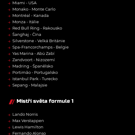
→
Miami - USA
→
Monako - Monte Carlo
→
Montréal - Kanada
→
Monza - Itálie
→
Red Bull Ring - Rakousko
→
Šanghaj - Čína
→
Silverstone - Velká Británie
→
Spa-Francorchamps - Belgie
→
Yas Marina - Abú Zabí
→
Zandvoort - Nizozemí
→
Madring - Španělsko
→
Portimão - Portugalsko
→
Istanbul Park - Turecko
→
Sepang - Malajsie
Mistři světa formule 1
→
Lando Norris
→
Max Verstappen
→
Lewis Hamilton
→
Fernando Alonso