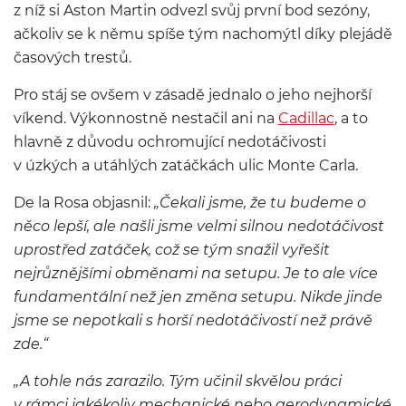
z níž si Aston Martin odvezl svůj první bod sezóny,
ačkoliv se k němu spíše tým nachomýtl díky plejádě
časových trestů.
Pro stáj se ovšem v zásadě jednalo o jeho nejhorší
víkend. Výkonnostně nestačil ani na
Cadillac
, a to
hlavně z důvodu ochromující nedotáčivosti
v úzkých a utáhlých zatáčkách ulic Monte Carla.
De la Rosa objasnil:
„Čekali jsme, že tu budeme o
něco lepší, ale našli jsme velmi silnou nedotáčivost
uprostřed zatáček, což se tým snažil vyřešit
nejrůznějšími obměnami na setupu. Je to ale více
fundamentální než jen změna setupu. Nikde jinde
jsme se nepotkali s horší nedotáčivostí než právě
zde.“
„A tohle nás zarazilo. Tým učinil skvělou práci
v rámci jakékoliv mechanické nebo aerodynamické