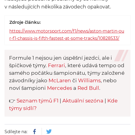
v následujících několika závodech opakovat.
Zdroje článku:
https://www.motorsport.com/f1/news/aston-martin-ou
r-f1-chassis-is-fifth-fastest-at-some-tracks/10828533/
Formule 1 nejsou jen úspěšní jezdci, ale i
špičkové týmy.
Ferrari
, které udává tempo od
samého počátku šampionátu, týmy založené
závodníky jako
McLaren
či
Williams
, nebo
noví šampioni
Mercedes
a
Red Bull
.
👉
Seznam týmů F1
|
Aktuální sezóna
|
Kde
týmy sídlí?
Sdílejte na: