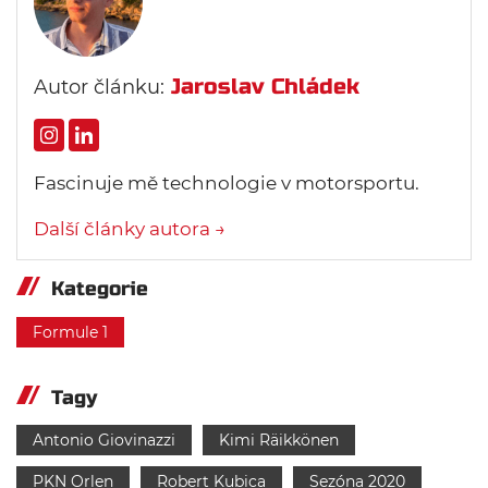
Jaroslav Chládek
Autor článku:
Fascinuje mě technologie v motorsportu.
Další články autora →
Kategorie
Formule 1
Tagy
Antonio Giovinazzi
Kimi Räikkönen
PKN Orlen
Robert Kubica
Sezóna 2020