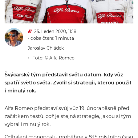
25. Leden 2020, 11:18
- doba čtení: 1 minuta
Jaroslav Chládek
Foto: © Alfa Romeo
Švýcarský tým představil světu datum, kdy vůz
spatří světlo světa. Zvolil si strategii, kterou použil
i minulý rok.
Alfa Romeo představí svůj vůz 19. února těsně před
začátkem testů, což je stejná strategie, jakou si tým
vybral i minulý rok.
Odhalení monopostu proběhne v 8:15 místního času