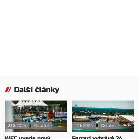
Další články
23.8.2024
Ostatní
17.6.2024
Ostatní
WEC uvede nový
Ferrari vyhrává 24