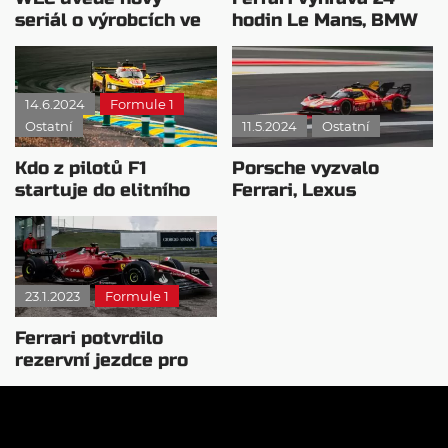
seriál o výrobcích ve
hodin Le Mans, BMW
třídě Hypercar
odjíždí zklamané
14.6.2024
Formule 1
Ostatní
11.5.2024
Ostatní
Kdo z pilotů F1
Porsche vyzvalo
startuje do elitního
Ferrari, Lexus
závodu 24h Le Mans?
překvapil svou jízdou
23.1.2023
Formule 1
Ferrari potvrdilo
rezervní jezdce pro
sezónu 2023