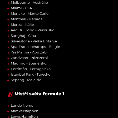
→
Melbourne - Austrálie
→
Miami - USA
→
Monako - Monte Carlo
→
Montréal - Kanada
→
Monza - Itálie
→
Red Bull Ring - Rakousko
→
Šanghaj - Čína
→
Silverstone - Velká Británie
→
Spa-Francorchamps - Belgie
→
Yas Marina - Abú Zabí
→
Zandvoort - Nizozemí
→
Madring - Španělsko
→
Portimão - Portugalsko
→
Istanbul Park - Turecko
→
Sepang - Malajsie
Mistři světa formule 1
→
Lando Norris
→
Max Verstappen
→
Lewis Hamilton