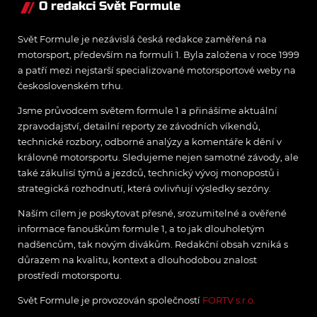
O redakci Svět Formule
Svět Formule je nezávislá česká redakce zaměřená na
motorsport, především na formuli 1. Byla založena v roce 1999
a patří mezi nejstarší specializované motorsportové weby na
československém trhu.
Jsme průvodcem světem formule 1 a přinášíme aktuální
zpravodajství, detailní reporty ze závodních víkendů,
technické rozbory, odborné analýzy a komentáře k dění v
královně motorsportu. Sledujeme nejen samotné závody, ale
také zákulisí týmů a jezdců, technický vývoj monopostů i
strategická rozhodnutí, která ovlivňují výsledky sezóny.
Naším cílem je poskytovat přesné, srozumitelné a ověřené
informace fanouškům formule 1, a to jak dlouholetým
nadšencům, tak novým divákům. Redakční obsah vzniká s
důrazem na kvalitu, kontext a dlouhodobou znalost
prostředí motorsportu.
Svět Formule je provozován společností
FORTV s.r.o.