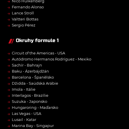
→
Nico Hülkenberg
→
Fernando Alonso
→
Lance Stroll
→
Valtteri Bottas
→
Sergio Pérez
Okruhy formule 1
→
Circuit of the Americas - USA
→
Autódromo Hermanos Rodríguez - Mexiko
→
Sachír - Bahrajn
→
Baku - Ázerbájdžán
→
Barcelona - Španělsko
→
Džidda - Saúdská Arábie
→
Imola - Itálie
→
Interlagos - Brazílie
→
Suzuka - Japonsko
→
Hungaroring - Maďarsko
→
Las Vegas - USA
→
Lusail - Katar
→
Marina Bay - Singapur