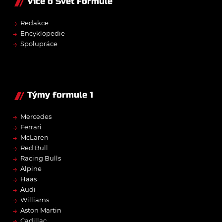
Více o Svět Formule
→
Redakce
→
Encyklopedie
→
Spolupráce
Týmy formule 1
→
Mercedes
→
Ferrari
→
McLaren
→
Red Bull
→
Racing Bulls
→
Alpine
→
Haas
→
Audi
→
Williams
→
Aston Martin
→
Cadillac