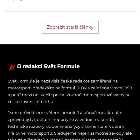
zasáhne do prvního tréninku
Velké ceny Štýrska, která se
koná tento víkend.
Zobrazit starší články
O redakci Svět Formule
Svět Formule je nezávislá česká redakce zaměřená na
motorsport, především na formuli 1. Byla založena v roce 1999
a patří mezi nejstarší specializované motorsportové weby na
československém trhu.
Jsme průvodcem světem formule 1 a přinášíme aktuální
zpravodajství, detailní reporty ze závodních víkendů,
technické rozbory, odborné analýzy a komentáře k dění v
královně motorsportu. Sledujeme nejen samotné závody, ale
také zákulisí týmů a jezdců, technický vývoj monopostů i