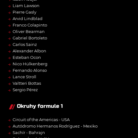
→
Liam Lawson
→
Pierre Gasly
→
Arvid Lindblad
→
Franco Colapinto
→
Oliver Bearman
→
Gabriel Bortoleto
→
Carlos Sainz
→
Alexander Albon
→
Esteban Ocon
→
Nico Hülkenberg
→
Fernando Alonso
→
Lance Stroll
→
Valtteri Bottas
→
Sergio Pérez
Okruhy formule 1
→
Circuit of the Americas - USA
→
Autódromo Hermanos Rodríguez - Mexiko
→
Sachír - Bahrajn