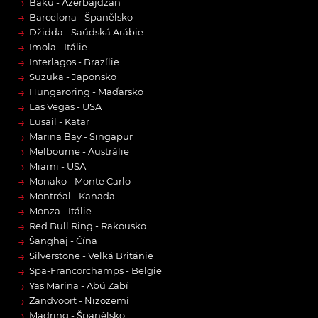
→
Baku - Ázerbájdžán
→
Barcelona - Španělsko
→
Džidda - Saúdská Arábie
→
Imola - Itálie
→
Interlagos - Brazílie
→
Suzuka - Japonsko
→
Hungaroring - Maďarsko
→
Las Vegas - USA
→
Lusail - Katar
→
Marina Bay - Singapur
→
Melbourne - Austrálie
→
Miami - USA
→
Monako - Monte Carlo
→
Montréal - Kanada
→
Monza - Itálie
→
Red Bull Ring - Rakousko
→
Šanghaj - Čína
→
Silverstone - Velká Británie
→
Spa-Francorchamps - Belgie
→
Yas Marina - Abú Zabí
→
Zandvoort - Nizozemí
→
Madring - Španělsko