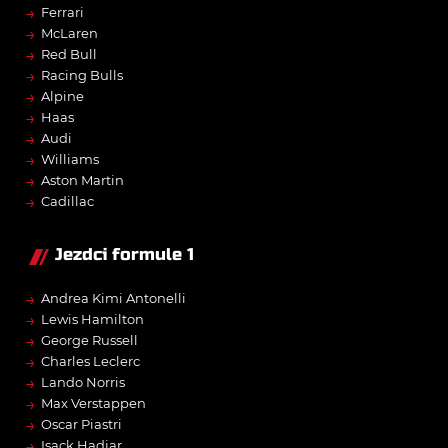
→
Ferrari
→
McLaren
→
Red Bull
→
Racing Bulls
→
Alpine
→
Haas
→
Audi
→
Williams
→
Aston Martin
→
Cadillac
Jezdci formule 1
→
Andrea Kimi Antonelli
→
Lewis Hamilton
→
George Russell
→
Charles Leclerc
→
Lando Norris
→
Max Verstappen
→
Oscar Piastri
→
Isack Hadjar