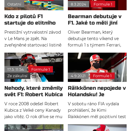
Ostatní
8.3.2024
Formule 1
dominovat značka Ferrari. S
zareagoval i sám Kubica,
přehledem zvítězil Ferrari
který Vanthoora nešetřil.
Kdo z pilotů F1
Bearman debutuje v
499P, který řídili 40letý
startuje do elitního
F1. Jaké to měli jiní
Polák Robert Kubica, Číňan
závodu 24h Le Mans?
nováčci?
Yifei Ye a Angličan Phil
Prestižní vytrvalostní závod
Oliver Bearman, který
Hanson.
v Le Mans je zpět. Na
debutuje tento víkend ve
zveřejněné startovací listině
formuli 1 s týmem Ferrari,
se závodu zúčastní 62 aut,
dostal oznámení o působení
ve kterých se prostřídá 186
na roštu jen pár hodin před
jezdců, mezi nimiž jsou také
začátkem třetího měřeného
17.5. 11:54
Formule 1
známá jména bývalých
tréninku. Pojďme
Ze zákulisí
4.9.2021
Formule 1
pilotů formule 1. Kdo závodí
nahlédnout, jak se dařilo v
ve WEC dlouhodobě a kdo
minulosti ostatním pilotům
Nehody, které změnily
Räikkönen nepojede v
bude součástí pouze Le
v jeho situaci.
svět F1: Robert Kubica
Holandsku! Je
Mans?
pozitivní na covid-19
V roce 2008 odešel Robert
V sobotu ráno FIA vydala
Kubica z Velké ceny Kanady
prohlášení, že Kimi
jako vítěz. O rok dříve se mu
Räikkönen měl pozitivní test
Montréal málem stal
na covid-19. V souladu s
osudným. Pojďme si
protokoly ohledně COVID-19