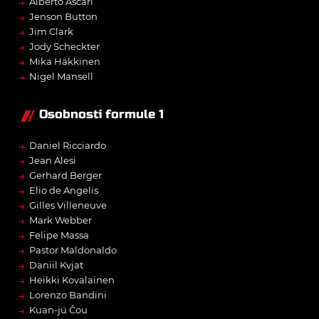
→
Alberto Ascari
→
Jenson Button
→
Jim Clark
→
Jody Scheckter
→
Mika Häkkinen
→
Nigel Mansell
Osobnosti formule 1
→
Daniel Ricciardo
→
Jean Alesi
→
Gerhard Berger
→
Elio de Angelis
→
Gilles Villeneuve
→
Mark Webber
→
Felipe Massa
→
Pastor Maldonaldo
→
Daniil Kvjat
→
Heikki Kovalainen
→
Lorenzo Bandini
→
Kuan-jü Čou