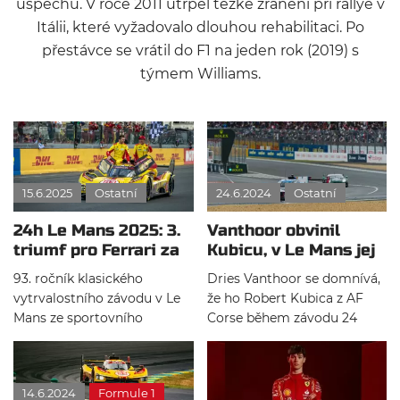
úspěchů. V roce 2011 utrpěl těžké zranění při rallye v
Itálii, které vyžadovalo dlouhou rehabilitaci. Po
přestávce se vrátil do F1 na jeden rok (2019) s
týmem Williams.
15.6.2025
Ostatní
24.6.2024
Ostatní
24h Le Mans 2025: 3.
Vanthoor obvinil
triumf pro Ferrari za
Kubicu, v Le Mans jej
sebou
vytlačil úmyslně
93. ročník klasického
Dries Vanthoor se domnívá,
vytrvalostního závodu v Le
že ho Robert Kubica z AF
Mans ze sportovního
Corse během závodu 24
hlediska zdaleka nesplnil to,
hodin Le Mans úmyslně
co zajímavé startovní pole
vytlačil a ukončil tak závod
slibovalo. Již po několika
jednomu z vozů BMW. Na
14.6.2024
Formule 1
hodinách bylo jasné, že bude
celou situaci ostře