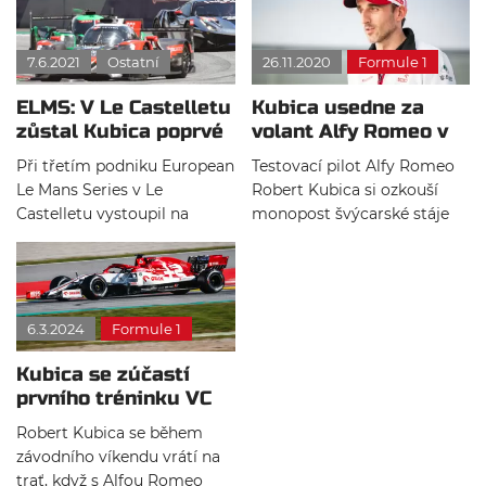
připomenout hrůznou
se finský pilot nezúčastní VC
nehodu jednoho z
Holandska. Mistr z roku 2007
7.6.2021
Ostatní
26.11.2020
Formule 1
nejslibnějších pilotů, jehož
nevykazuje žádné příznaky,
vzestup na vrchol zastavila
je v dobré náladě a okamžitě
ELMS: V Le Castelletu
Kubica usedne za
až nehoda mimo vůz
se izoloval na svém hotelu.
zůstal Kubica poprvé
volant Alfy Romeo v
formule 1.
Tým přeje svému jezdci
mimo pódium
tréninku na VC
brzké uzdravení.
Při třetím podniku European
Testovací pilot Alfy Romeo
Bahrajnu
Le Mans Series v Le
Robert Kubica si ozkouší
Castelletu vystoupil na
monopost švýcarské stáje
nejvyšší stupínek poprvé
během úvodního
někdo jiný, než superstar
zahajovacího tréninku již
seriálu Robert Kubica a jeho
tento víkend při Velké ceně
co-piloti Loius Deletraz a
Bahrajnu. Nahradí tak v
6.3.2024
Formule 1
Yifei Ye.
kokpitu Kimiho Räikkönena.
Kubica se zúčastí
prvního tréninku VC
Štýrska
Robert Kubica se během
závodního víkendu vrátí na
trať, když s Alfou Romeo