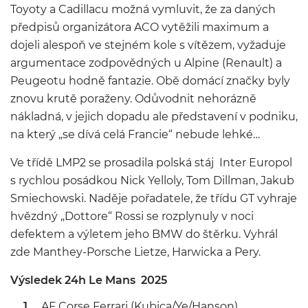
Toyoty a Cadillacu možná vymluvit, že za daných
předpisů organizátora ACO vytěžili maximum a
dojeli alespoň ve stejném kole s vítězem, vyžaduje
argumentace zodpovědných u Alpine (Renault) a
Peugeotu hodně fantazie. Obě domácí značky byly
znovu krutě poraženy. Odůvodnit nehorázně
nákladná, v jejich dopadu ale představení v podniku,
na který „se dívá celá Francie“ nebude lehké…
Ve třídě LMP2 se prosadila polská stáj Inter Europol
s rychlou posádkou Nick Yelloly, Tom Dillman, Jakub
Smiechowski. Naděje pořadatele, že třídu GT vyhraje
hvězdný „Dottore“ Rossi se rozplynuly v noci
defektem a výletem jeho BMW do štěrku. Vyhrál
zde Manthey-Porsche Lietze, Harwicka a Pery.
Výsledek 24h Le Mans 2025
AF Corse Ferrari (Kubica/Ye/Hanson)