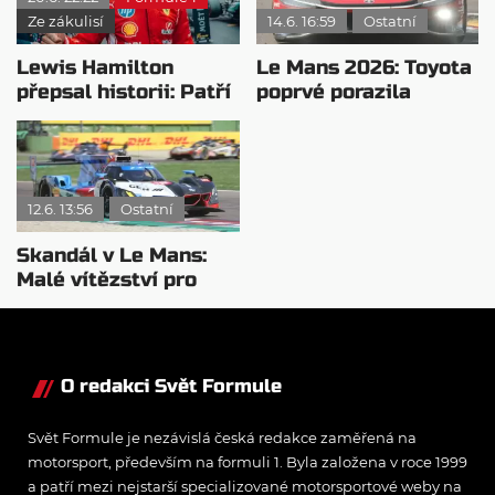
Ze zákulisí
14.6. 16:59
Ostatní
Lewis Hamilton
Le Mans 2026: Toyota
přepsal historii: Patří
poprvé porazila
mezi nejstarší vítěze
vážnou konkurenci
formule 1
12.6. 13:56
Ostatní
Skandál v Le Mans:
Malé vítězství pro
BMW
O redakci Svět Formule
Svět Formule je nezávislá česká redakce zaměřená na
motorsport, především na formuli 1. Byla založena v roce 1999
a patří mezi nejstarší specializované motorsportové weby na