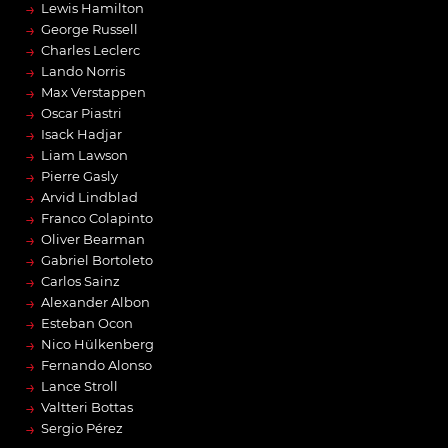
→
Lewis Hamilton
→
George Russell
→
Charles Leclerc
→
Lando Norris
→
Max Verstappen
→
Oscar Piastri
→
Isack Hadjar
→
Liam Lawson
→
Pierre Gasly
→
Arvid Lindblad
→
Franco Colapinto
→
Oliver Bearman
→
Gabriel Bortoleto
→
Carlos Sainz
→
Alexander Albon
→
Esteban Ocon
→
Nico Hülkenberg
→
Fernando Alonso
→
Lance Stroll
→
Valtteri Bottas
→
Sergio Pérez