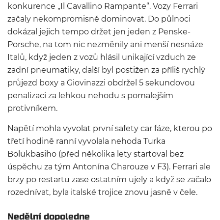
konkurence „Il Cavallino Rampante“. Vozy Ferrari
začaly nekompromisně dominovat. Do půlnoci
dokázal jejich tempo držet jen jeden z Penske-
Porsche, na tom nic nezměnily ani menší nesnáze
Italů, když jeden z vozů hlásil unikající vzduch ze
zadní pneumatiky, další byl postižen za příliš rychlý
průjezd boxy a Giovinazzi obdržel 5 sekundovou
penalizaci za lehkou nehodu s pomalejším
protivníkem.
Napětí mohla vyvolat první safety car fáze, kterou po
třetí hodině ranní vyvolala nehoda Turka
Bölükbasiho (před několika lety startoval bez
úspěchu za tým Antonína Charouze v F3). Ferrari ale
brzy po restartu zase ostatním ujely a když se začalo
rozednívat, byla italské trojice znovu jasně v čele.
Nedělní dopoledne