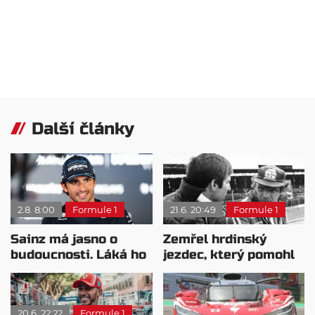
Další články
2.8. 8:00
Formule 1
21.6. 20:49
Formule 1
Sainz má jasno o
Zemřel hrdinský
budoucnosti. Láká ho
jezdec, který pomohl
jiná závodní kategorie
zachránit Nikiho
Laudu
20.6. 22:22
Formule 1