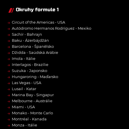
Okruhy formule 1
→
Circuit of the Americas - USA
→
Autódromo Hermanos Rodríguez - Mexiko
→
Sachír - Bahrajn
→
Baku - Ázerbájdžán
→
Barcelona - Španělsko
→
Džidda - Saúdská Arábie
→
Imola - Itálie
→
Interlagos - Brazílie
→
Suzuka - Japonsko
→
Hungaroring - Maďarsko
→
Las Vegas - USA
→
Lusail - Katar
→
Marina Bay - Singapur
→
Melbourne - Austrálie
→
Miami - USA
→
Monako - Monte Carlo
→
Montréal - Kanada
→
Monza - Itálie