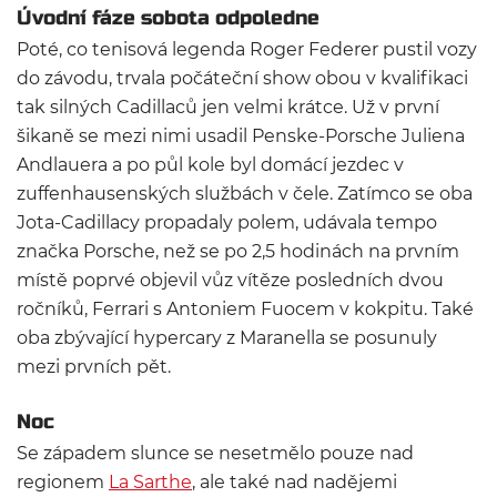
Úvodní fáze sobota odpoledne
Poté, co tenisová legenda Roger Federer pustil vozy
do závodu, trvala počáteční show obou v kvalifikaci
tak silných Cadillaců jen velmi krátce. Už v první
šikaně se mezi nimi usadil Penske-Porsche Juliena
Andlauera a po půl kole byl domácí jezdec v
zuffenhausenských službách v čele. Zatímco se oba
Jota-Cadillacy propadaly polem, udávala tempo
značka Porsche, než se po 2,5 hodinách na prvním
místě poprvé objevil vůz vítěze posledních dvou
ročníků, Ferrari s Antoniem Fuocem v kokpitu. Také
oba zbývající hypercary z Maranella se posunuly
mezi prvních pět.
Noc
Se západem slunce se nesetmělo pouze nad
regionem
La Sarthe
, ale také nad nadějemi