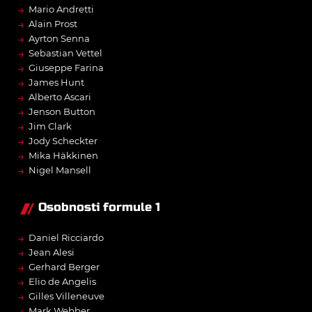
→
Mario Andretti
→
Alain Prost
→
Ayrton Senna
→
Sebastian Vettel
→
Giuseppe Farina
→
James Hunt
→
Alberto Ascari
→
Jenson Button
→
Jim Clark
→
Jody Scheckter
→
Mika Häkkinen
→
Nigel Mansell
Osobnosti formule 1
→
Daniel Ricciardo
→
Jean Alesi
→
Gerhard Berger
→
Elio de Angelis
→
Gilles Villeneuve
→
Mark Webber