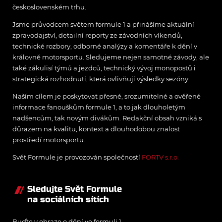
československém trhu.
Jsme průvodcem světem formule 1 a přinášíme aktuální
zpravodajství, detailní reporty ze závodních víkendů,
technické rozbory, odborné analýzy a komentáře k dění v
královně motorsportu. Sledujeme nejen samotné závody, ale
také zákulisí týmů a jezdců, technický vývoj monopostů i
strategická rozhodnutí, která ovlivňují výsledky sezóny.
Naším cílem je poskytovat přesné, srozumitelné a ověřené
informace fanouškům formule 1, a to jak dlouholetým
nadšencům, tak novým divákům. Redakční obsah vzniká s
důrazem na kvalitu, kontext a dlouhodobou znalost
prostředí motorsportu.
Svět Formule je provozován společností
FORTV s.r.o.
Sledujte Svět Formule
na sociálních sítích
Buďte v obraze o dění ve formuli 1.