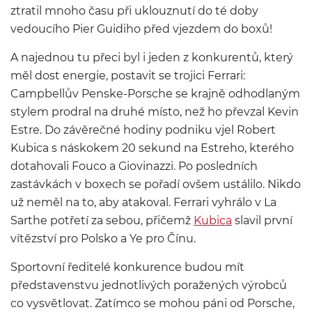
ztratil mnoho času při uklouznutí do té doby
vedoucího Pier Guidiho před vjezdem do boxů!
A najednou tu přeci byl i jeden z konkurentů, který
měl dost energie, postavit se trojici Ferrari:
Campbellův Penske-Porsche se krajně odhodlaným
stylem prodral na druhé místo, než ho převzal Kevin
Estre. Do závěrečné hodiny podniku vjel Robert
Kubica s náskokem 20 sekund na Estreho, kterého
dotahovali Fouco a Giovinazzi. Po posledních
zastávkách v boxech se pořadí ovšem ustálilo. Nikdo
už neměl na to, aby atakoval. Ferrari vyhrálo v La
Sarthe potřetí za sebou, přičemž
Kubica
slavil první
vítězství pro Polsko a Ye pro Čínu.
Sportovní ředitelé konkurence budou mít
představenstvu jednotlivých poražených výrobců
co vysvětlovat. Zatímco se mohou páni od Porsche,