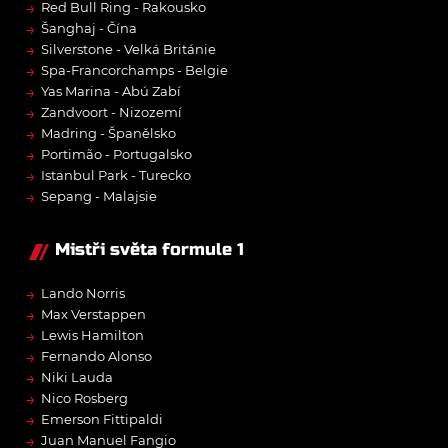
→
Red Bull Ring - Rakousko
→
Šanghaj - Čína
→
Silverstone - Velká Británie
→
Spa-Francorchamps - Belgie
→
Yas Marina - Abú Zabí
→
Zandvoort - Nizozemí
→
Madring - Španělsko
→
Portimão - Portugalsko
→
Istanbul Park - Turecko
→
Sepang - Malajsie
Mistři světa formule 1
→
Lando Norris
→
Max Verstappen
→
Lewis Hamilton
→
Fernando Alonso
→
Niki Lauda
→
Nico Rosberg
→
Emerson Fittipaldi
→
Juan Manuel Fangio