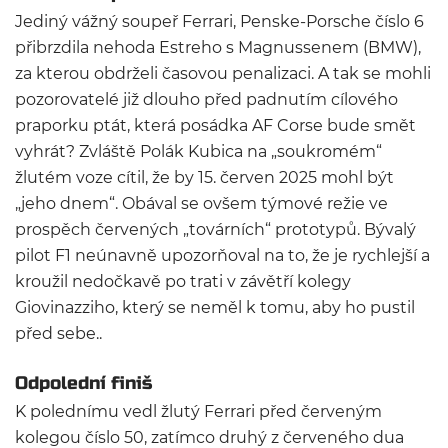
Jediný vážný soupeř Ferrari, Penske-Porsche číslo 6
přibrzdila nehoda Estreho s Magnussenem (BMW),
za kterou obdrželi časovou penalizaci. A tak se mohli
pozorovatelé již dlouho před padnutím cílového
praporku ptát, která posádka AF Corse bude smět
vyhrát? Zvláště Polák Kubica na „soukromém“
žlutém voze cítil, že by 15. červen 2025 mohl být
„jeho dnem“. Obával se ovšem týmové režie ve
prospěch červených „továrních“ prototypů. Bývalý
pilot F1 neúnavně upozorňoval na to, že je rychlejší a
kroužil nedočkavě po trati v závětří kolegy
Giovinazziho, který se neměl k tomu, aby ho pustil
před sebe..
Odpolední finiš
K polednímu vedl žlutý Ferrari před červeným
kolegou číslo 50, zatímco druhý z červeného dua